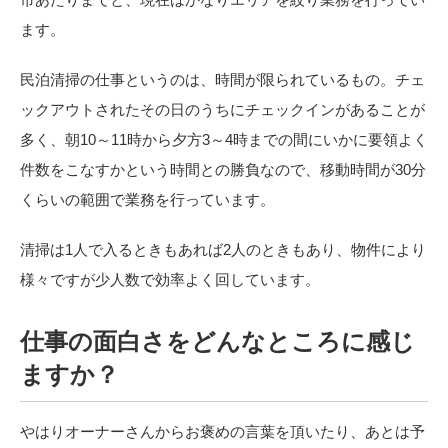
ます。
民泊清掃の仕事というのは、時間が限られているもの。チェ
ックアウトされたその日のうちにチェックインがあることが
多く、朝
10
～
11
時から夕方
3
～
4
時までの間にいかに要領よく
件数をこなすかという時間との勝負なので、移動時間が
30
分
くらいの範囲で業務を行っています。
清掃は
1
人で入るときもあれば
2
人のときもあり、物件により
様々ですが少人数で効率よく回しています。
仕事の面白さをどんなところに感じ
ますか？
やはりオーナーさんからお褒めの言葉を頂いたり、あとは予