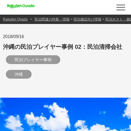
Rakuten Oyado
民泊関連の特集・情報
>
宿泊施設向け情報
>
民泊ホスト・施
2018/09/16
沖縄の民泊プレイヤー事例 02：民泊清掃会社
民泊プレイヤー事例
沖縄