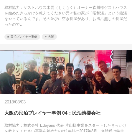
取材協力：ゲストハウス木雲（もくもく）オーナー森川様ゲストハウス
を始めたきっかけを教えてください元々私の家が「昭和湯」という銭湯
をやっているんです。その並びに空き長屋があり、お風呂無しの長屋だ
ったので…
民泊プレイヤー事例
大阪
2018/08/03
大阪の民泊プレイヤー事例 04：民泊清掃会社
取材協力：株式会社 Edeyans 代表 片山様事業をスタートしたきっかけ
を教えてください事業を始めたのは1年前の2017年8月。当時僕は学生