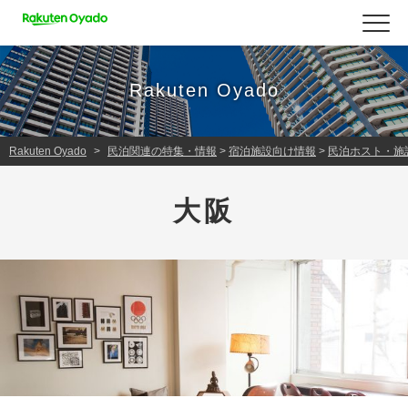
Rakuten Oyado
Rakuten Oyado
民泊関連の特集・情報
>
宿泊施設向け情報
>
民泊ホスト・施
大阪