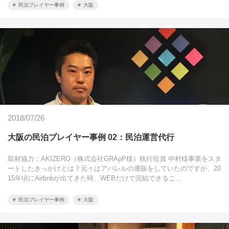
民泊プレイヤー事例
大阪
2018/07/26
大阪の民泊プレイヤー事例 02：民泊運営代行
取材協力：AKIZERO（株式会社GRApP様）執行役員 中村様事業をスタ
ートしたきっかけとは？元々はアパレルの通販をしていたのですが、20
15年頃にAirbnbが出てきた時、WEBだけで完結できるこ…
民泊プレイヤー事例
大阪