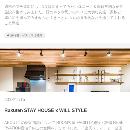
週末のプチ遠出にも！1度は泊まってみたいユニーク＆非日常的な宿泊
施設を集めてみました。話のネタや思い出作りに大切な友達・家族と一
緒に足を運んでみませんか？きっといつも頑張るあなたを癒してくれる
こと間違…
旅行者・ゲスト向け特集
2018/11/15
Rakuten STAY HOUSE x WILL STYLE
ABOUTこの宿泊施設について ROOM客室 FACILITY施設・設備 RESE
RVATION宿泊予約この空間を、ひとりじめ。「楽天ステイ」と、全国