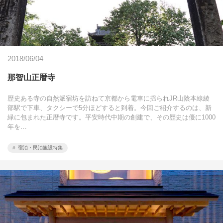
2018/06/04
那智山正暦寺
歴史ある寺の自然派宿坊を訪ねて京都から電車に揺られJR山陰本線綾
部駅で下車、タクシーで5分ほどすると到着。今回ご紹介するのは、新
緑に包まれた正暦寺です。平安時代中期の創建で、その歴史は優に1000
年を…
宿泊・民泊施設特集