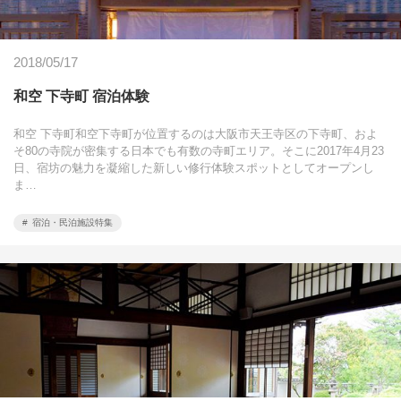
2018/05/17
和空 下寺町 宿泊体験
和空 下寺町和空下寺町が位置するのは大阪市天王寺区の下寺町、およ
そ80の寺院が密集する日本でも有数の寺町エリア。そこに2017年4月23
日、宿坊の魅力を凝縮した新しい修行体験スポットとしてオープンし
ま…
宿泊・民泊施設特集