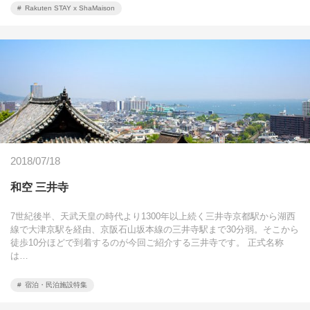
Rakuten STAY x ShaMaison
2018/07/18
和空 三井寺
7世紀後半、天武天皇の時代より1300年以上続く三井寺京都駅から湖西
線で大津京駅を経由、京阪石山坂本線の三井寺駅まで30分弱。そこから
徒歩10分ほどで到着するのが今回ご紹介する三井寺です。 正式名称
は…
宿泊・民泊施設特集