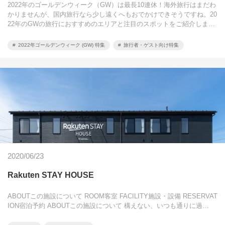
2022年のゴールデンウィーク（GW）は最長10連休！海外旅行はまだわ
かりませんが、国内旅行なら少し遠くへもおでかけできそうですね。20
22年のGWの旅行におすすめのエリアと注目のスポットをご紹介しま…
2022年ゴールデンウィーク (GW) 特集
旅行者・ゲスト向け特集
2020/06/23
Rakuten STAY HOUSE
ABOUTこの施設について ROOM客室 FACILITY施設・設備 RESERVAT
ION宿泊予約 ABOUTこの施設について 構えない、いつも通りに過…