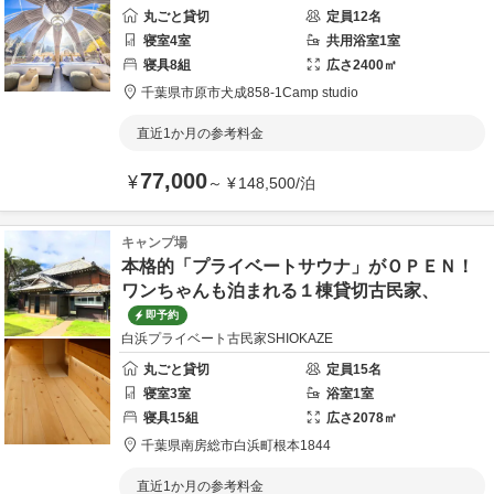
丸ごと貸切
定員
12
名
寝室
4
室
共用
浴室
1
室
寝具
8
組
広さ
2400
㎡
千葉県
市原市
犬成858-1
Camp studio
直近1か月の参考料金
77,000
¥
～
¥
148,500
/
泊
キャンプ場
本格的「プライベートサウナ」がＯＰＥＮ！
ワンちゃんも泊まれる１棟貸切古民家、
即予約
白浜プライベート古民家SHIOKAZE
丸ごと貸切
定員
15
名
寝室
3
室
浴室
1
室
寝具
15
組
広さ
2078
㎡
千葉県
南房総市
白浜町根本1844
直近1か月の参考料金