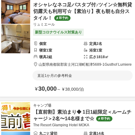
オシャレなネコ足バスタブ付♪ツイン☆無料貸
切露天も利用可☆【素泊り】夜も朝も自分ス
タイル！
即予約
リュミエール
新型コロナウイルス対策あり
個室
定員
2
名
寝室
1
室
浴室
1
室
寝具
2
組
広さ
1818
㎡
山梨県
南都留郡
富士河口湖町船津5689-1
Gusthof Lumiere
直近1か月の参考料金
30,000
¥
～
¥
38,000
/
泊
キャンプ場
【直前割】素泊まり◆ 1日1組限定＜ルームチ
ャージ＞2名〜14名様まで☆
即予約
The Resort Glamping Hotel MOKA
丸ごと貸切
定員
14
名