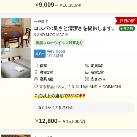
9,009
¥
～
¥
16,380
/
泊
注目の宿
一戸建て
コスパの良さと清潔さを提供します。
即予約
K.AND.M.OOIMACHI
新型コロナウイルス対策あり
Very Good
4.0
/5
1
件の評価
個室
定員
3
名
寝室
1
室
浴室
1
室
寝具
3
組
広さ
25
㎡
東京都
品川区
大井2-3-14 1階
K.AND.M.OOIMACHI
７泊以上の連泊で
25
%OFF
直近1か月の参考料金
12,800
¥
～
¥
15,800
/
泊