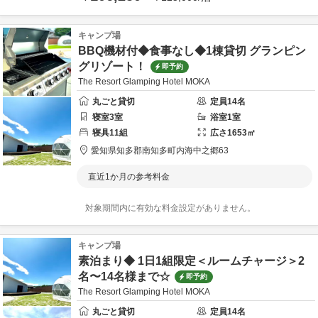
キャンプ場
BBQ機材付◆食事なし◆1棟貸切 グランピン
グリゾート！
即予約
The Resort Glamping Hotel MOKA
丸ごと貸切
定員
14
名
寝室
3
室
浴室
1
室
寝具
11
組
広さ
1653
㎡
愛知県
知多郡
南知多町内海中之郷63
直近1か月の参考料金
対象期間内に有効な料金設定がありません。
キャンプ場
素泊まり◆ 1日1組限定＜ルームチャージ＞2
名〜14名様まで☆
即予約
The Resort Glamping Hotel MOKA
丸ごと貸切
定員
14
名