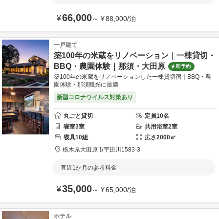
66,000
¥
～
¥
88,000
/
泊
一戸建て
築100年の米蔵をリノベーション｜一棟貸切・
BBQ・農園体験｜那須・大田原
即予約
築100年の米蔵をリノベーションした一棟貸切宿｜BBQ・農
園体験・那須観光に最適
新型コロナウイルス対策あり
丸ごと貸切
定員
10
名
寝室
3
室
共用
浴室
2
室
寝具
10
組
広さ
2000
㎡
栃木県
大田原市
宇田川
1583-3
直近1か月の参考料金
35,000
¥
～
¥
65,000
/
泊
ホテル