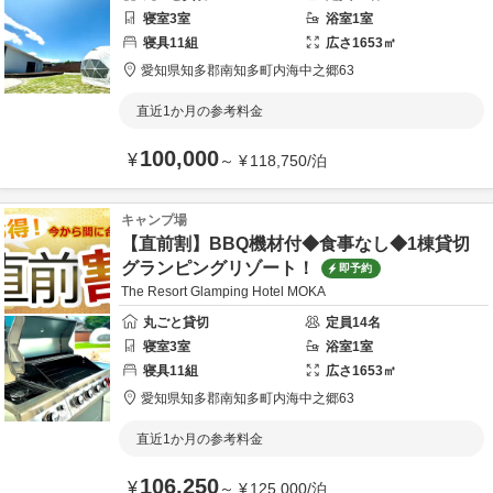
寝室
3
室
浴室
1
室
寝具
11
組
広さ
1653
㎡
愛知県
知多郡
南知多町内海中之郷63
直近1か月の参考料金
100,000
¥
～
¥
118,750
/
泊
キャンプ場
【直前割】BBQ機材付◆食事なし◆1棟貸切
グランピングリゾート！
即予約
The Resort Glamping Hotel MOKA
丸ごと貸切
定員
14
名
寝室
3
室
浴室
1
室
寝具
11
組
広さ
1653
㎡
愛知県
知多郡
南知多町内海中之郷63
直近1か月の参考料金
106,250
¥
～
¥
125,000
/
泊