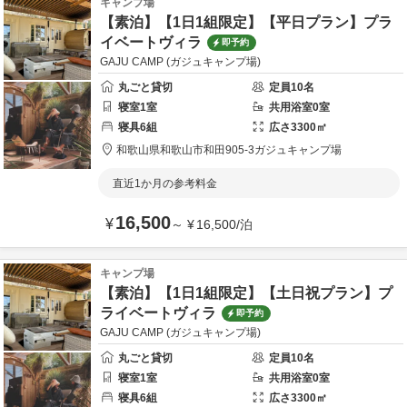
キャンプ場
【素泊】【1日1組限定】【平日プラン】プラ
イベートヴィラ
即予約
GAJU CAMP (ガジュキャンプ場)
丸ごと貸切
定員
10
名
寝室
1
室
共用
浴室
0
室
寝具
6
組
広さ
3300
㎡
和歌山県
和歌山市
和田905-3
ガジュキャンプ場
直近1か月の参考料金
16,500
¥
～
¥
16,500
/
泊
キャンプ場
【素泊】【1日1組限定】【土日祝プラン】プ
ライベートヴィラ
即予約
GAJU CAMP (ガジュキャンプ場)
丸ごと貸切
定員
10
名
寝室
1
室
共用
浴室
0
室
寝具
6
組
広さ
3300
㎡