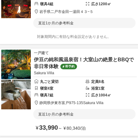
寝具
4
組
広さ
1200
㎡
岩手県
二戸市
金田一湯田４３−５
直近1か月の参考料金
対象期間内に有効な料金設定がありません。
一戸建て
伊豆の純和風温泉宿！大室山の絶景とBBQで
非日常体験
即予約
Sakura Villa
丸ごと貸切
定員
8
名
寝室
4
室
浴室
1
室
寝具
7
組
広さ
1004
㎡
静岡県
伊東市
富戸975-135
Sakura Villa
直近1か月の参考料金
33,990
¥
～
¥
80,340
/
泊