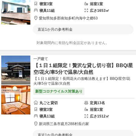
寝室
3
室
浴室
1
室
寝具
11
組
広さ
1653
㎡
愛知県
知多郡
南知多町内海中之郷63
直近1か月の参考料金
対象期間内に有効な料金設定がありません。
一戸建て
【１日１組限定！贅沢な貸し切り宿】BBQ/星
空/花火/車5分で温泉/大自然
【１日１組限定！長岡花火の攻略法教えます】BBQ/星空/花
火/車5分で温泉/大自然
新型コロナウイルス対策あり
丸ごと貸切
定員
13
名
寝室
3
室
浴室
1
室
寝具
13
組
広さ
1512
㎡
新潟県
三条市
庭月288
村長の家
直近1か月の参考料金