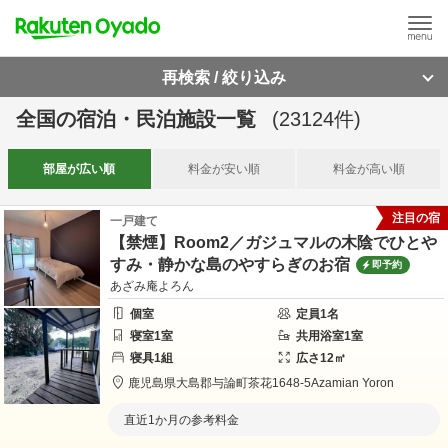
再検索 / 絞り込み
全国
の
宿泊・民泊施設一覧
(
23124
件)
部屋が
広い順
料金が
安い順
料金が
高い順
注目の宿
一戸建て
【禁煙】Room2／ガジュマルの木陰でひとや
すみ・静かな島のやすらぎのお宿
即予約
あざみ庵よろん
個室
定員
1
名
寝室
1
室
共用
浴室
1
室
寝具
1
組
広さ
12
㎡
鹿児島県
大島郡
与論町茶花1648-5
Azamian Yoron
直近1か月の参考料金