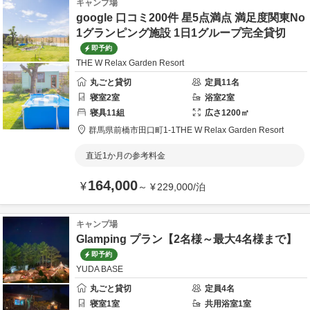
キャンプ場
google 口コミ200件 星5点満点 満足度関東No
1グランピング施設 1日1グループ完全貸切
即予約
THE W Relax Garden Resort
丸ごと貸切
定員
11
名
寝室
2
室
浴室
2
室
寝具
11
組
広さ
1200
㎡
群馬県
前橋市
田口町1-1
THE W Relax Garden Resort
直近1か月の参考料金
164,000
¥
～
¥
229,000
/
泊
キャンプ場
Glamping プラン【2名様～最大4名様まで】
即予約
YUDA BASE
丸ごと貸切
定員
4
名
寝室
1
室
共用
浴室
1
室