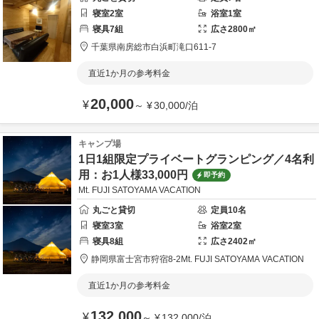
寝室
2
室
浴室
1
室
寝具
7
組
広さ
2800
㎡
千葉県
南房総市
白浜町滝口611-7
直近1か月の参考料金
20,000
¥
～
¥
30,000
/
泊
キャンプ場
1日1組限定プライベートグランピング／4名利
用：お1人様33,000円
即予約
Mt. FUJI SATOYAMA VACATION
丸ごと貸切
定員
10
名
寝室
3
室
浴室
2
室
寝具
8
組
広さ
2402
㎡
静岡県
富士宮市
狩宿8-2
Mt. FUJI SATOYAMA VACATION
直近1か月の参考料金
132,000
¥
～
¥
132,000
/
泊