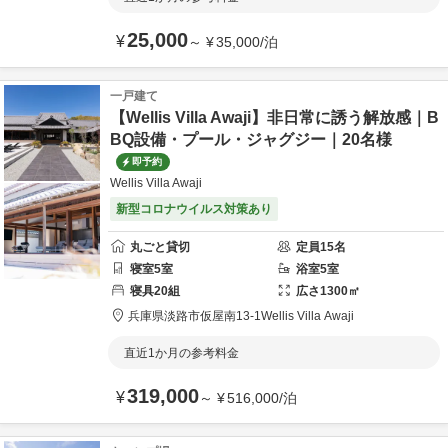
25,000
¥
～
¥
35,000
/
泊
一戸建て
【Wellis Villa Awaji】非日常に誘う解放感｜B
BQ設備・プール・ジャグジー｜20名様
即予約
Wellis Villa Awaji
新型コロナウイルス対策あり
丸ごと貸切
定員
15
名
寝室
5
室
浴室
5
室
寝具
20
組
広さ
1300
㎡
兵庫県
淡路市
仮屋南13-1
Wellis Villa Awaji
直近1か月の参考料金
319,000
¥
～
¥
516,000
/
泊