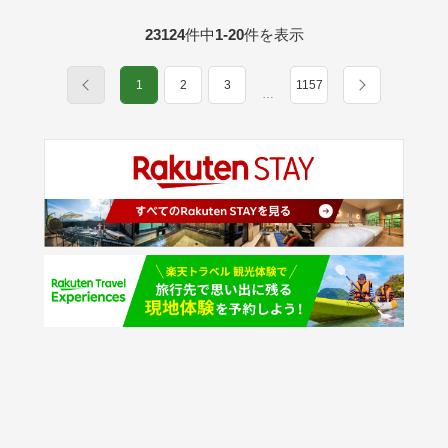
23124
件中
1-20
件を表示
1
2
3
1157
…