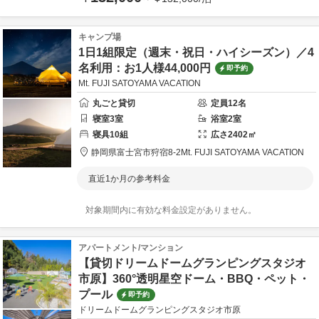
キャンプ場
1日1組限定（週末・祝日・ハイシーズン）／4
名利用：お1人様44,000円
即予約
Mt. FUJI SATOYAMA VACATION
丸ごと貸切
定員
12
名
寝室
3
室
浴室
2
室
寝具
10
組
広さ
2402
㎡
静岡県
富士宮市
狩宿8-2
Mt. FUJI SATOYAMA VACATION
直近1か月の参考料金
対象期間内に有効な料金設定がありません。
アパートメント/マンション
【貸切ドリームドームグランピングスタジオ
市原】360°透明星空ドーム・BBQ・ペット・
プール
即予約
ドリームドームグランピングスタジオ市原