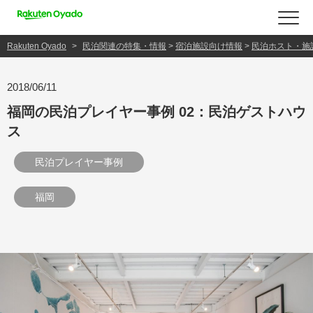
Rakuten Oyado
民泊関連の特集・情報
>
宿泊施設向け情報
>
民泊ホスト・施
2018/06/11
福岡の民泊プレイヤー事例 02：民泊ゲストハウ
ス
民泊プレイヤー事例
福岡