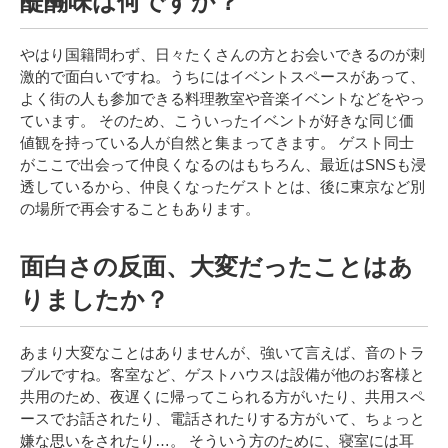
醍醐味は何ですか？
やはり国籍問わず、日々たくさんの方とお会いできるのが刺
激的で面白いですね。うちにはイベントスペースがあって、
よく
街の人も参加できる料理教室や
音楽イベントなどをやっ
ています。
そのため、こういったイベントが好き
な
同じ価
値観を持っている人が自然と集まってきます。
ゲスト同士
がここで出会って仲良くな
るのはもちろん
、最近はSNSも浸
透しているから、仲良く
なったゲストとは
、後に東京
など別
の場所で再会することもあります。
面白さの反面、大変だったことはあ
りましたか？
あまり大変なことはありませんが、強いて言えば、音のトラ
ブルですね。客室など、ゲストハウスは設備が他のお客様と
共用のため、夜遅くに帰ってこられる方がいたり、共用スペ
ースでお話されたり、電話されたりする方がいて、ちょっと
嫌な思いをされたり…。
そういう方のために、寝室には耳