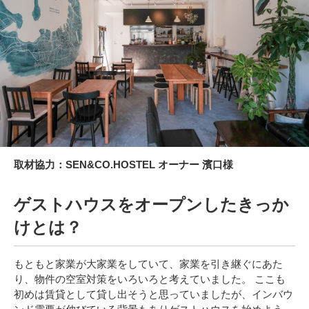
取材協力：SEN&CO.HOSTEL オーナー 濱口様
ゲストハウスをオープンしたきっか
けとは？
もともと
家業が大家
業をしていて、
家業を引き継ぐにあた
り、
物件の空室対策をいろいろと考えていました。
ここも
初めは
賃貸として貸し出そうと思っていましたが、インバウ