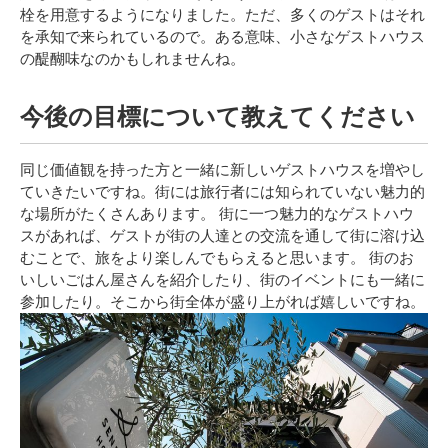
栓を用意するようになりました。ただ、多くのゲストはそれ
を承知で来られているので。ある意味、小さなゲストハウス
の醍醐味なのかもしれませんね。
今後の目標について教えてください
同じ価値観を持った方
と一緒に新しいゲストハウスを
増やし
ていきたいですね。
街には旅行者には知られていない魅力的
な場所がたくさんあります。
街に一つ魅力的なゲストハウ
スがあれば、ゲスト
が街の人達との交流を通して街に溶け込
むことで、
旅をより楽しんでもらえる
と思います。
街のお
いしいごはん屋さん
を紹介したり、街のイベントにも一緒に
参加したり。そこから街全体が盛り上がれば嬉しいですね。