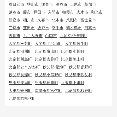
春日部市
狭山市
鴻巣市
深谷市
上尾市
草加市
越谷市
蕨市
戸田市
入間市
朝霞市
志木市
和光市
新座市
桶川市
久喜市
北本市
八潮市
富士見市
三郷市
蓮田市
坂戸市
幸手市
鶴ヶ島市
日高市
吉川市
ふじみ野市
白岡市
北足立郡伊奈町
入間郡三芳町
入間郡毛呂山町
入間郡越生町
比企郡滑川町
比企郡嵐山町
比企郡小川町
比企郡川島町
比企郡吉見町
比企郡鳩山町
比企郡ときがわ町
秩父郡横瀬町
秩父郡皆野町
秩父郡長瀞町
秩父郡小鹿野町
秩父郡東秩父村
児玉郡美里町
児玉郡神川町
児玉郡上里町
大里郡寄居町
南埼玉郡宮代町
北葛飾郡杉戸町
北葛飾郡松伏町