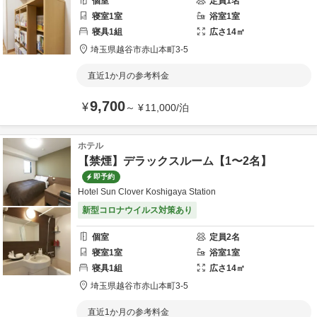
個室
定員
1
名
寝室
1
室
浴室
1
室
寝具
1
組
広さ
14
㎡
埼玉県
越谷市
赤山本町3-5
直近1か月の参考料金
9,700
¥
～
¥
11,000
/
泊
ホテル
【禁煙】デラックスルーム【1〜2名】
即予約
Hotel Sun Clover Koshigaya Station
新型コロナウイルス対策あり
個室
定員
2
名
寝室
1
室
浴室
1
室
寝具
1
組
広さ
14
㎡
埼玉県
越谷市
赤山本町3-5
直近1か月の参考料金