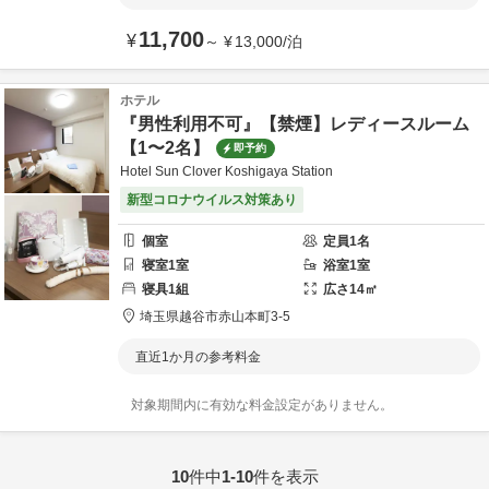
11,700
¥
～
¥
13,000
/
泊
ホテル
『男性利用不可』【禁煙】レディースルーム
【1〜2名】
即予約
Hotel Sun Clover Koshigaya Station
新型コロナウイルス対策あり
個室
定員
1
名
寝室
1
室
浴室
1
室
寝具
1
組
広さ
14
㎡
埼玉県
越谷市
赤山本町3-5
直近1か月の参考料金
対象期間内に有効な料金設定がありません。
10
件中
1-10
件を表示