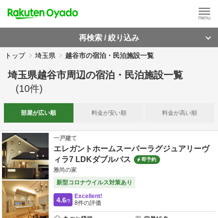
再検索 / 絞り込み
トップ
埼玉県
越谷市の宿泊・民泊施設一覧
埼玉県越谷市周辺
の
宿泊・民泊施設一覧
(
10
件)
部屋が
広い順
料金が
安い順
料金が
高い順
一戸建て
エレガントホームスーパーラグジュアリーヴ
ィラ7 LDKダブルバス
即予約
雅尚の家
新型コロナウイルス対策あり
Excellent!
4.6
/5
8
件の評価