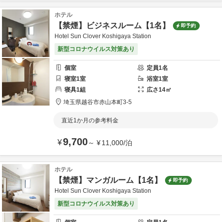
ホテル
【禁煙】ビジネスルーム【1名】
即予約
Hotel Sun Clover Koshigaya Station
新型コロナウイルス対策あり
個室
定員
1
名
寝室
1
室
浴室
1
室
寝具
1
組
広さ
14
㎡
埼玉県
越谷市
赤山本町3-5
直近1か月の参考料金
9,700
¥
～
¥
11,000
/
泊
ホテル
【禁煙】マンガルーム【1名】
即予約
Hotel Sun Clover Koshigaya Station
新型コロナウイルス対策あり