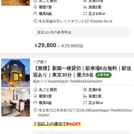
丸ごと貸切
定員
15
名
寝室
7
室
浴室
2
室
寝具
8
組
広さ
240
㎡
埼玉県
越谷市
レイクタウン2-22-4
Gasho No Ie
直近1か月の参考料金
29,800
¥
～
¥
29,800
/
泊
一戸建て
【禁煙】新築一棟貸切｜駐車場6台無料｜駅送
迎あり｜東京30分｜最大6名
即予約
風めぐり-Kazemeguri-TheWindJourneyInn
丸ごと貸切
定員
6
名
寝室
3
室
浴室
1
室
寝具
6
組
広さ
80
㎡
埼玉県
川口市
本前川2丁目29-29
Kazemeguri-TheWindJour
neyInn
７泊以上の連泊で
8
%OFF