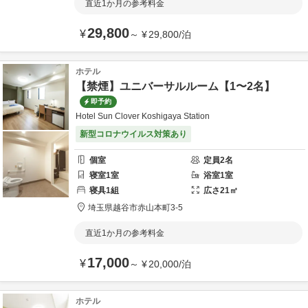
直近1か月の参考料金
29,800
¥
～
¥
29,800
/
泊
ホテル
【禁煙】ユニバーサルルーム【1〜2名】
即予約
Hotel Sun Clover Koshigaya Station
新型コロナウイルス対策あり
個室
定員
2
名
寝室
1
室
浴室
1
室
寝具
1
組
広さ
21
㎡
埼玉県
越谷市
赤山本町3-5
直近1か月の参考料金
17,000
¥
～
¥
20,000
/
泊
ホテル