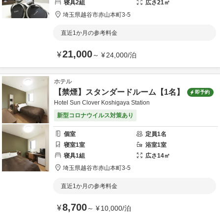
寝具
2
組
広さ
21
㎡
埼玉県
越谷市
赤山本町3-5
直近1か月の参考料金
21,000
¥
～
¥
24,000
/
泊
ホテル
【禁煙】スタンダードルーム【1名】
即予約
Hotel Sun Clover Koshigaya Station
新型コロナウイルス対策あり
個室
定員
1
名
寝室
1
室
浴室
1
室
寝具
1
組
広さ
14
㎡
埼玉県
越谷市
赤山本町3-5
直近1か月の参考料金
8,700
¥
～
¥
10,000
/
泊