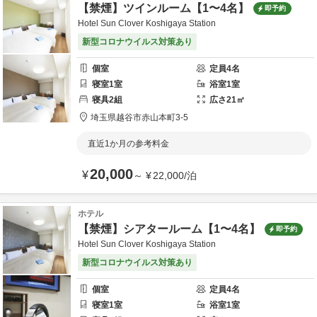
【禁煙】ツインルーム【1〜4名】
即予約
Hotel Sun Clover Koshigaya Station
新型コロナウイルス対策あり
個室
定員
4
名
寝室
1
室
浴室
1
室
寝具
2
組
広さ
21
㎡
埼玉県
越谷市
赤山本町3-5
直近1か月の参考料金
20,000
¥
～
¥
22,000
/
泊
ホテル
【禁煙】シアタールーム【1〜4名】
即予約
Hotel Sun Clover Koshigaya Station
新型コロナウイルス対策あり
個室
定員
4
名
寝室
1
室
浴室
1
室