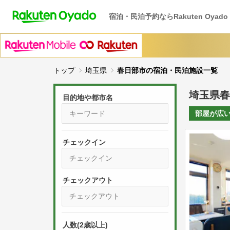
宿泊・民泊予約ならRakuten Oyado
トップ
埼玉県
春日部市の宿泊・民泊施設一覧
埼玉県春
目的地や都市名
部屋が
広
チェックイン
P
r
e
P
s
人数(2歳以上)
r
s