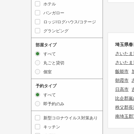
y
ホテル
i
t
n
バンガロー
o
t
ロッジ/ログハウス/コテージ
i
e
グランピング
n
r
t
a
埼玉県春
部屋タイプ
e
c
さいたま
すべて
r
t
さいたま
丸ごと貸切
a
w
飯能市
個室
c
i
朝霞市
t
t
予約タイプ
w
日高市
h
すべて
i
t
比企郡嵐
即予約のみ
t
h
秩父郡長
h
e
南埼玉郡
新型コロナウイルス対策あり
t
c
キッチン
h
a