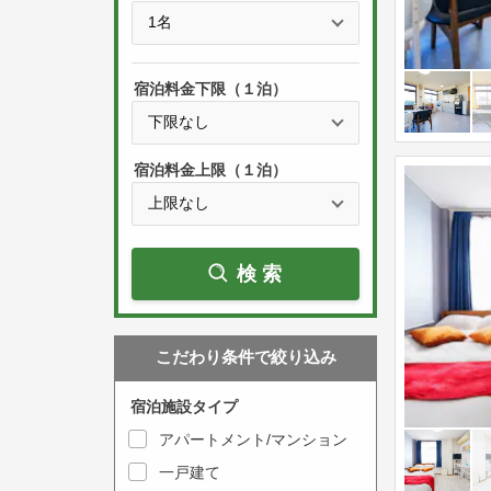
e
t
s
h
s
e
宿泊料金下限（１泊）
t
d
h
o
e
w
宿泊料金上限（１泊）
d
n
o
a
w
r
検索
n
r
a
o
r
w
こだわり条件で絞り込み
r
k
o
e
宿泊施設タイプ
w
y
アパートメント/マンション
k
t
一戸建て
e
o