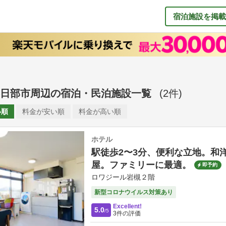
宿泊施設を掲載
日部市周辺
の
宿泊・民泊施設一覧
(
2
件)
い順
料金が
安い順
料金が
高い順
ホテル
駅徒歩2〜3分、便利な立地。和
屋。ファミリーに最適。
即予約
ロワジール岩槻２階
新型コロナウイルス対策あり
Excellent!
5.0
/5
3
件の評価