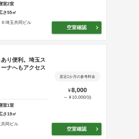
寝室
2
室
広さ
55
㎡
１６
埼玉共同ビル
空室確認
もあり便利。埼玉ス
リーナへもアクセス
直近1か月の参考料金
8,000
¥
～
¥
10,000
/
泊
寝室
1
室
広さ
19
㎡
共同ビル
空室確認