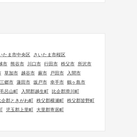
いたま市中央区
さいたま市桜区
越市
熊谷市
川口市
行田市
秩父市
所沢市
市
草加市
越谷市
蕨市
戸田市
入間市
三郷市
蓮田市
坂戸市
幸手市
鶴ヶ島市
毛呂山町
入間郡越生町
比企郡滑川町
比企郡ときがわ町
秩父郡横瀬町
秩父郡皆野町
町
児玉郡上里町
大里郡寄居町