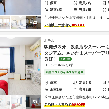
個室
定員
7
名
浴室
1
室
寝具
7
組
埼玉県
さいたま市
岩槻区本町１－４－
+23
７泊以上の連泊で
10
%OFF
ホテル
駅徒歩３分、飲食店やスーパー
タジアム、さいたまスーパーア
良好！
即予約
ロワジール岩槻3階
新型コロナウイルス対策あり
個室
定員
3
名
浴室
1
室
寝具
2
組
埼玉県
さいたま市
岩槻区本町1-4-16
埼玉
+53
７泊以上の連泊で
20
%OFF