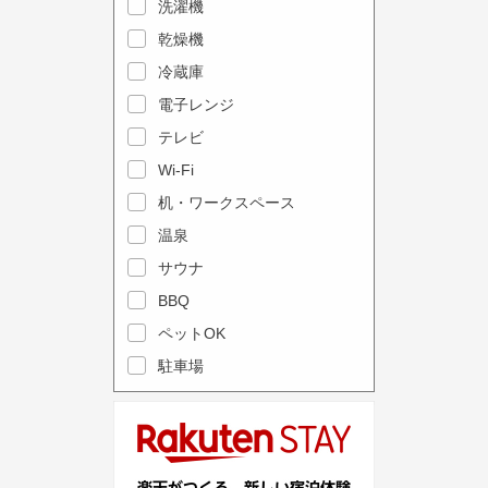
e
洗濯機
l
c
e
乾燥機
a
n
冷蔵庫
l
d
電子レンジ
e
a
テレビ
n
r
Wi-Fi
d
a
机・ワークスペース
a
n
r
温泉
d
a
s
サウナ
n
e
BBQ
d
l
ペットOK
s
e
駐車場
e
c
l
t
e
a
c
d
t