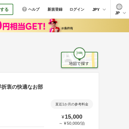
する
ヘルプ
新規登録
ログイン
JPY
JP
洋折衷の快適なお部
直近1か月の参考料金
15,000
¥
～
¥
50,000
/
泊