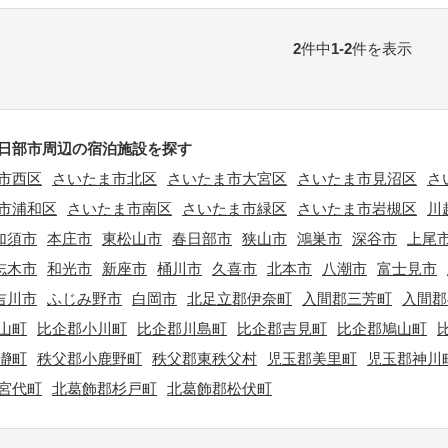
2
件中
1-2
件を表示
日部市周辺の宿泊施設を探す
市西区
さいたま市北区
さいたま市大宮区
さいたま市見沼区
さ
市浦和区
さいたま市南区
さいたま市緑区
さいたま市岩槻区
川
加須市
本庄市
東松山市
春日部市
狭山市
鴻巣市
深谷市
上尾
志木市
和光市
新座市
桶川市
久喜市
北本市
八潮市
富士見市
吉川市
ふじみ野市
白岡市
北足立郡伊奈町
入間郡三芳町
入間郡
山町
比企郡小川町
比企郡川島町
比企郡吉見町
比企郡鳩山町
瀞町
秩父郡小鹿野町
秩父郡東秩父村
児玉郡美里町
児玉郡神川
宮代町
北葛飾郡杉戸町
北葛飾郡松伏町