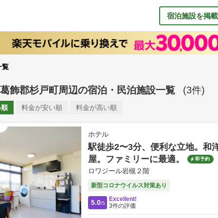
宿泊施設を掲載
一覧
葛飾郡杉戸町周辺
の
宿泊・民泊施設一覧
(
3
件)
い順
料金が
安い順
料金が
高い順
ホテル
駅徒歩2〜3分、便利な立地。和
屋。ファミリーに最適。
即予約
ロワジール岩槻２階
新型コロナウイルス対策あり
Excellent!
5.0
/5
3
件の評価