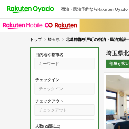
宿泊・民泊予約ならRakuten Oyado
トップ
埼玉県
北葛飾郡杉戸町の宿泊・民泊施設
埼玉県北
目的地や都市名
部屋が
広
チェックイン
P
r
e
P
s
人数(2歳以上)
r
s