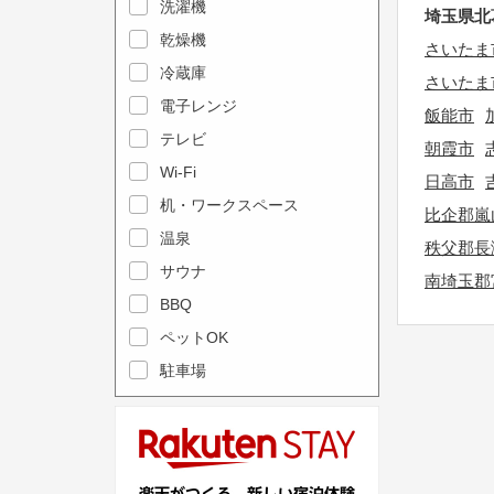
e
洗濯機
l
埼玉県北
c
e
乾燥機
さいたま
a
n
冷蔵庫
さいたま
l
d
電子レンジ
飯能市
e
a
テレビ
朝霞市
n
r
Wi-Fi
d
日高市
a
机・ワークスペース
a
n
比企郡嵐
r
温泉
d
秩父郡長
a
s
サウナ
南埼玉郡
n
e
BBQ
d
l
ペットOK
s
e
駐車場
e
c
l
t
e
a
c
d
t