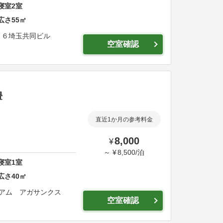
寝室
2
室
広さ
55
㎡
１６
埼玉共同ビル
空室確認
畳
直近1か月の参考料金
8,000
¥
～
¥
8,500
/
泊
寝室
1
室
広さ
40
㎡
ニアム アガサンクス
空室確認