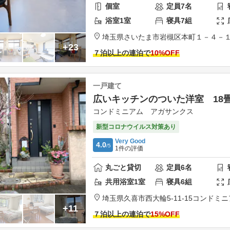
個室
定員
7
名
浴室
1
室
寝具
7
組
埼玉県
さいたま市
岩槻区本町１－４－
+23
７泊以上の連泊で
10
%OFF
一戸建て
広いキッチンのついた洋室 18
コンドミニアム アガサンクス
新型コロナウイルス対策あり
Very Good
4.0
/5
1
件の評価
丸ごと貸切
定員
6
名
共用
浴室
1
室
寝具
6
組
埼玉県
久喜市
西大輪5-11-15
コンドミ
+11
７泊以上の連泊で
15
%OFF