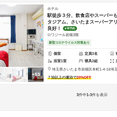
ホテル
駅徒歩３分、飲食店やスーパー
タジアム、さいたまスーパーア
良好！
即予約
ロワジール岩槻3階
新型コロナウイルス対策あり
個室
定員
3
名
浴室
1
室
寝具
2
組
埼玉県
さいたま市
岩槻区本町1-4-16
埼玉
+53
７泊以上の連泊で
20
%OFF
3
件中
1-3
件を表示