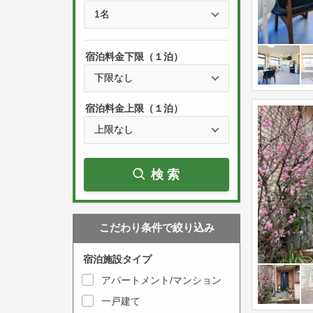
e
t
s
h
s
e
宿泊料金下限（１泊）
t
d
h
o
e
w
宿泊料金上限（１泊）
d
n
o
a
w
r
検索
n
r
a
o
r
w
こだわり条件で絞り込み
r
k
o
e
宿泊施設タイプ
w
y
アパートメント/マンション
k
t
一戸建て
e
o