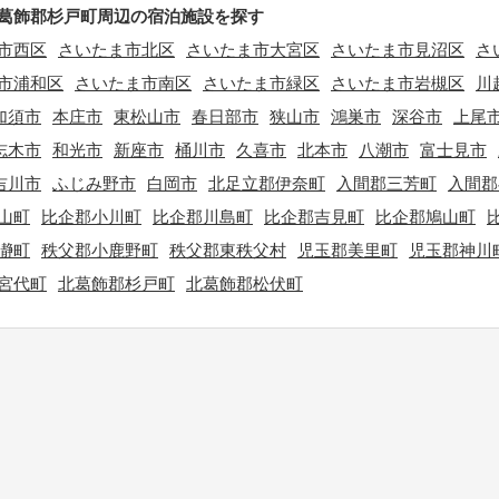
葛飾郡杉戸町周辺の宿泊施設を探す
市西区
さいたま市北区
さいたま市大宮区
さいたま市見沼区
さ
市浦和区
さいたま市南区
さいたま市緑区
さいたま市岩槻区
川
加須市
本庄市
東松山市
春日部市
狭山市
鴻巣市
深谷市
上尾
志木市
和光市
新座市
桶川市
久喜市
北本市
八潮市
富士見市
吉川市
ふじみ野市
白岡市
北足立郡伊奈町
入間郡三芳町
入間郡
山町
比企郡小川町
比企郡川島町
比企郡吉見町
比企郡鳩山町
瀞町
秩父郡小鹿野町
秩父郡東秩父村
児玉郡美里町
児玉郡神川
宮代町
北葛飾郡杉戸町
北葛飾郡松伏町