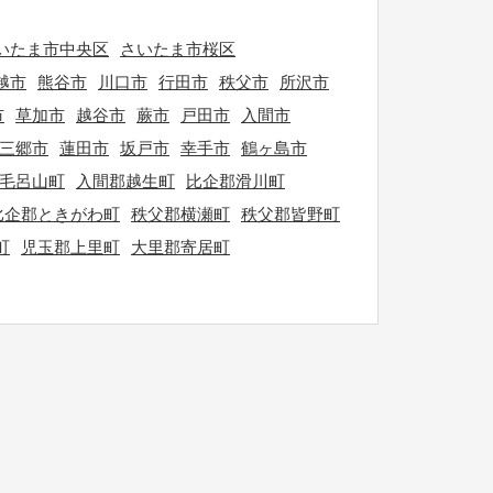
いたま市中央区
さいたま市桜区
越市
熊谷市
川口市
行田市
秩父市
所沢市
市
草加市
越谷市
蕨市
戸田市
入間市
三郷市
蓮田市
坂戸市
幸手市
鶴ヶ島市
毛呂山町
入間郡越生町
比企郡滑川町
比企郡ときがわ町
秩父郡横瀬町
秩父郡皆野町
町
児玉郡上里町
大里郡寄居町