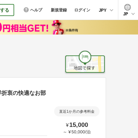
する
ヘルプ
新規登録
ログイン
JPY
JP
洋折衷の快適なお部
直近1か月の参考料金
15,000
¥
～
¥
50,000
/
泊