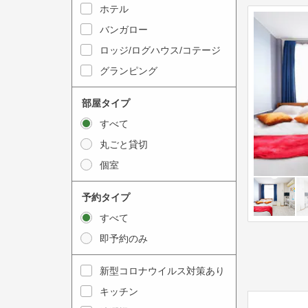
y
ホテル
i
t
n
バンガロー
o
t
ロッジ/ログハウス/コテージ
i
e
グランピング
n
r
t
a
部屋タイプ
e
c
すべて
r
t
丸ごと貸切
a
w
個室
c
i
t
t
予約タイプ
w
h
すべて
i
t
即予約のみ
t
h
h
e
新型コロナウイルス対策あり
t
c
キッチン
h
a