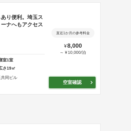
もあり便利。埼玉ス
リーナへもアクセス
直近1か月の参考料金
8,000
¥
～
¥
10,000
/
泊
寝室
1
室
広さ
19
㎡
共同ビル
空室確認