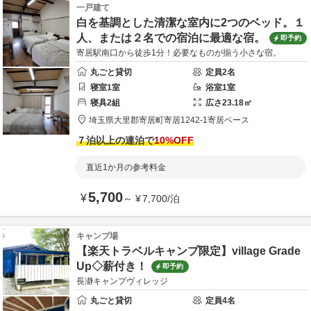
一戸建て
白を基調とした清潔な室内に2つのベッド。１
人、または２名での宿泊に最適な宿。
即予約
寄居駅南口から徒歩1分！必要なものが揃う小さな宿。
丸ごと貸切
定員
2
名
寝室
1
室
浴室
1
室
寝具
2
組
広さ
23.18
㎡
埼玉県
大里郡
寄居町寄居1242-1
寄居ベース
７泊以上の連泊で
10
%OFF
直近1か月の参考料金
5,700
¥
～
¥
7,700
/
泊
キャンプ場
【楽天トラベルキャンプ限定】village Grade
Up◇薪付き！
即予約
長瀞キャンプヴィレッジ
丸ごと貸切
定員
4
名