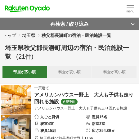
再検索 / 絞り込み
トップ
埼玉県
秩父郡長瀞町の宿泊・民泊施設一覧
埼玉県秩父郡長瀞町周辺
の
宿泊・民泊施設一
覧
(
21
件)
部屋が
広い順
料金が
安い順
料金が
高い順
一戸建て
アメリカンハウスー野上 大人も子供も走り
回れる施設
即予約
アメリカンハウスー野上 大人も子供も走り回れる施設
丸ごと貸切
定員
15
名
寝室
4
室
浴室
3
室
寝具
15
組
広さ
254.86
㎡
埼玉県
秩父郡
長瀞町本野上1166