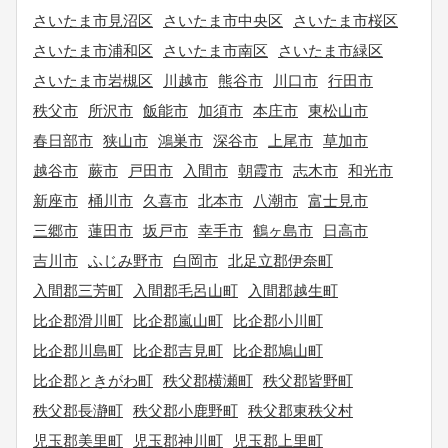
さいたま市見沼区
さいたま市中央区
さいたま市桜区
さいたま市浦和区
さいたま市南区
さいたま市緑区
さいたま市岩槻区
川越市
熊谷市
川口市
行田市
秩父市
所沢市
飯能市
加須市
本庄市
東松山市
春日部市
狭山市
鴻巣市
深谷市
上尾市
草加市
越谷市
蕨市
戸田市
入間市
朝霞市
志木市
和光市
新座市
桶川市
久喜市
北本市
八潮市
富士見市
三郷市
蓮田市
坂戸市
幸手市
鶴ヶ島市
日高市
吉川市
ふじみ野市
白岡市
北足立郡伊奈町
入間郡三芳町
入間郡毛呂山町
入間郡越生町
比企郡滑川町
比企郡嵐山町
比企郡小川町
比企郡川島町
比企郡吉見町
比企郡鳩山町
比企郡ときがわ町
秩父郡横瀬町
秩父郡皆野町
秩父郡長瀞町
秩父郡小鹿野町
秩父郡東秩父村
児玉郡美里町
児玉郡神川町
児玉郡上里町