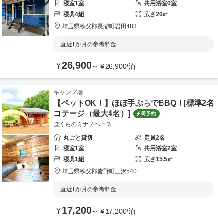
寝室
1
室
共用
浴室
0
室
寝具
4
組
広さ
20
㎡
埼玉県
秩父郡
長瀞町岩田483
直近1か月の参考料金
26,900
¥
～
¥
26,900
/
泊
キャンプ場
【ペットOK！】ほぼ手ぶらでBBQ！[標準2名
コテージ（最大4名）]
即予約
ぼくらのミナノベース
丸ごと貸切
定員
2
名
寝室
1
室
共用
浴室
2
室
寝具
1
組
広さ
15.5
㎡
埼玉県
秩父郡
皆野町三沢540
直近1か月の参考料金
17,200
¥
～
¥
17,200
/
泊