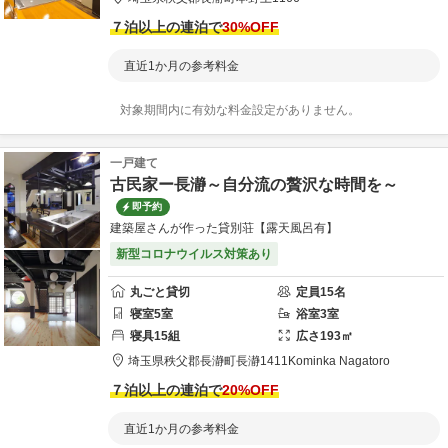
７泊以上の連泊で
30
%OFF
直近1か月の参考料金
対象期間内に有効な料金設定がありません。
一戸建て
古民家ー長瀞～自分流の贅沢な時間を～
即予約
建築屋さんが作った貸別荘【露天風呂有】
新型コロナウイルス対策あり
丸ごと貸切
定員
15
名
寝室
5
室
浴室
3
室
寝具
15
組
広さ
193
㎡
埼玉県
秩父郡
長瀞町長瀞1411
Kominka Nagatoro
７泊以上の連泊で
20
%OFF
直近1か月の参考料金