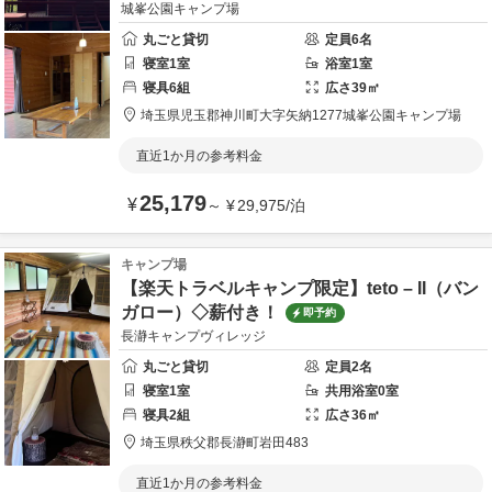
城峯公園キャンプ場
丸ごと貸切
定員
6
名
寝室
1
室
浴室
1
室
寝具
6
組
広さ
39
㎡
埼玉県
児玉郡
神川町大字矢納1277
城峯公園キャンプ場
直近1か月の参考料金
25,179
¥
～
¥
29,975
/
泊
キャンプ場
【楽天トラベルキャンプ限定】teto – II（バン
ガロー）◇薪付き！
即予約
長瀞キャンプヴィレッジ
丸ごと貸切
定員
2
名
寝室
1
室
共用
浴室
0
室
寝具
2
組
広さ
36
㎡
埼玉県
秩父郡
長瀞町岩田483
直近1か月の参考料金