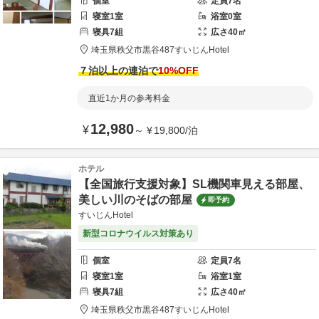
個室
定員
7
名
寝室
1
室
浴室
0
室
寝具
7
組
広さ
40
㎡
埼玉県
秩父市
黒谷487
すいじんHotel
７泊以上の連泊で
10
%OFF
直近1か月の参考料金
12,980
¥
～
¥
19,800
/
泊
ホテル
【全国旅行支援対象】SL機関車見える部屋、
美しい川のそばの部屋
即予約
すいじんHotel
新型コロナウイルス対策あり
個室
定員
7
名
寝室
1
室
浴室
1
室
寝具
7
組
広さ
40
㎡
埼玉県
秩父市
黒谷487
すいじんHotel