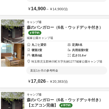
14,900
¥
～
¥
14,900
/
泊
キャンプ場
森のバンガロー（6名・ウッドデッキ付き）
即予約
城峯公園キャンプ場
丸ごと貸切
定員
6
名
寝室
2
室
共用
浴室
0
室
寝具
6
組
広さ
31.6
㎡
埼玉県
児玉郡
神川町大字矢納1277
城峯公園キャンプ場
直近1か月の参考料金
17,026
¥
～
¥
20,383
/
泊
キャンプ場
森のバンガロー（6名・ウッドデッキ付き）
【エアコン完備】
即予約