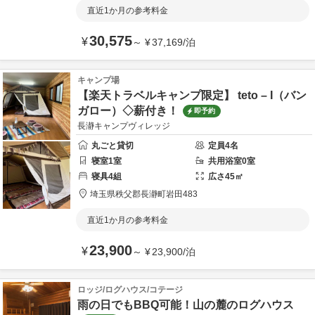
直近1か月の参考料金
30,575
¥
～
¥
37,169
/
泊
キャンプ場
【楽天トラベルキャンプ限定】 teto – I（バン
ガロー）◇薪付き！
即予約
長瀞キャンプヴィレッジ
丸ごと貸切
定員
4
名
寝室
1
室
共用
浴室
0
室
寝具
4
組
広さ
45
㎡
埼玉県
秩父郡
長瀞町岩田483
直近1か月の参考料金
23,900
¥
～
¥
23,900
/
泊
ロッジ/ログハウス/コテージ
雨の日でもBBQ可能！山の麓のログハウス