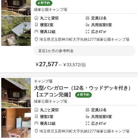
即予約
城峯公園キャンプ場
丸ごと貸切
定員
12
名
寝室
2
室
共用
浴室
0
室
寝具
12
組
広さ
47
㎡
埼玉県
児玉郡
神川町大字矢納1277
城峯公園キャンプ場
直近1か月の参考料金
27,577
¥
～
¥
33,572
/
泊
キャンプ場
大型バンガロー（12名・ウッドデッキ付き）
【エアコン完備】
即予約
城峯公園キャンプ場
丸ごと貸切
定員
12
名
寝室
2
室
共用
浴室
0
室
寝具
12
組
広さ
47
㎡
埼玉県
児玉郡
神川町大字矢納1277
城峯公園キャンプ場