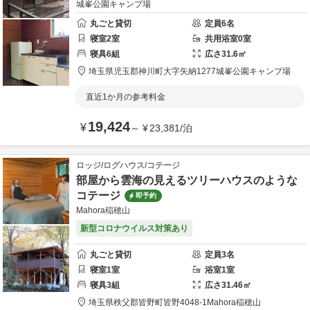
城峯公園キャンプ場
丸ごと貸切
定員
6
名
寝室
2
室
共用
浴室
0
室
寝具
6
組
広さ
31.6
㎡
埼玉県
児玉郡
神川町大字矢納1277
城峯公園キャンプ場
直近1か月の参考料金
19,424
¥
～
¥
23,381
/
泊
ロッジ/ログハウス/コテージ
部屋から雲海の見えるツリーハウスのような
コテージ
即予約
Mahora稲穂山
新型コロナウイルス対策あり
丸ごと貸切
定員
3
名
寝室
1
室
浴室
1
室
寝具
3
組
広さ
31.46
㎡
埼玉県
秩父郡
皆野町皆野4048-1
Mahora稲穂山