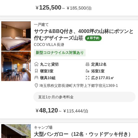
125,500
¥
～
¥
185,500
/
泊
一戸建て
サウナ&BBQ付き、4000坪の山林にポツンと
佇むデザイナーズ山荘
即予約
COCO VILLA 長瀞
新型コロナウイルス対策あり
丸ごと貸切
定員
12
名
寝室
3
室
浴室
1
室
寝具
10
組
広さ
177.01
㎡
埼玉県
秩父郡
長瀞町大字野上下郷字宿元1369-1
直近1か月の参考料金
48,120
¥
～
¥
115,444
/
泊
キャンプ場
大型バンガロー（12名・ウッドデッキ付き）