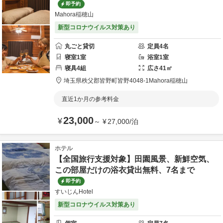
即予約
Mahora稲穂山
新型コロナウイルス対策あり
丸ごと貸切
定員
4
名
寝室
1
室
浴室
1
室
寝具
4
組
広さ
41
㎡
埼玉県
秩父郡
皆野町皆野4048-1
Mahora稲穂山
直近1か月の参考料金
23,000
¥
～
¥
27,000
/
泊
ホテル
【全国旅行支援対象】田園風景、新鮮空気、
この部屋だけの浴衣貸出無料、7名まで
即予約
すいじんHotel
新型コロナウイルス対策あり