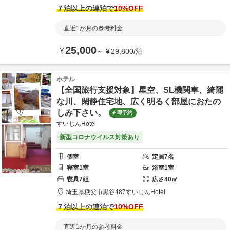
７泊以上の連泊で
10
%OFF
直近1か月の参考料金
25,000
¥
～
¥
29,800
/
泊
ホテル
【全国旅行支援対象】星空、SL機関車、綺麗
な川、閑静住宅地、広く明るく部屋におたの
しみ下さい。
即予約
すいじんHotel
新型コロナウイルス対策あり
個室
定員
7
名
寝室
1
室
浴室
1
室
寝具
7
組
広さ
40
㎡
埼玉県
秩父市
黒谷487
すいじんHotel
７泊以上の連泊で
10
%OFF
直近1か月の参考料金