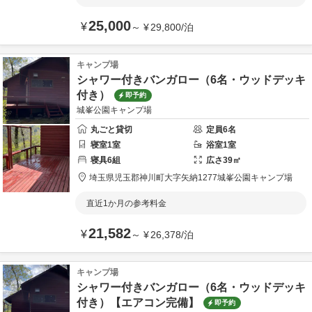
25,000
¥
～
¥
29,800
/
泊
キャンプ場
シャワー付きバンガロー（6名・ウッドデッキ
付き）
即予約
城峯公園キャンプ場
丸ごと貸切
定員
6
名
寝室
1
室
浴室
1
室
寝具
6
組
広さ
39
㎡
埼玉県
児玉郡
神川町大字矢納1277
城峯公園キャンプ場
直近1か月の参考料金
21,582
¥
～
¥
26,378
/
泊
キャンプ場
シャワー付きバンガロー（6名・ウッドデッキ
付き）【エアコン完備】
即予約