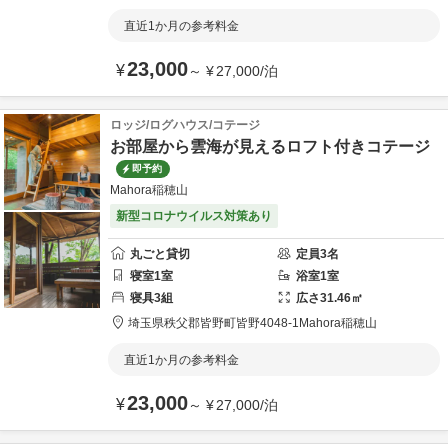
直近1か月の参考料金
23,000
¥
～
¥
27,000
/
泊
ロッジ/ログハウス/コテージ
お部屋から雲海が見えるロフト付きコテージ
即予約
Mahora稲穂山
新型コロナウイルス対策あり
丸ごと貸切
定員
3
名
寝室
1
室
浴室
1
室
寝具
3
組
広さ
31.46
㎡
埼玉県
秩父郡
皆野町皆野4048-1
Mahora稲穂山
直近1か月の参考料金
23,000
¥
～
¥
27,000
/
泊