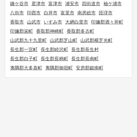
鎌ケ谷市
君津市
富津市
浦安市
四街道市
袖ケ浦市
八街市
印西市
白井市
富里市
南房総市
匝瑳市
香取市
山武市
いすみ市
大網白里市
印旛郡酒々井町
印旛郡栄町
香取郡神崎町
香取郡多古町
山武郡九十九里町
山武郡芝山町
山武郡横芝光町
長生郡一宮町
長生郡睦沢町
長生郡長生村
長生郡白子町
長生郡長柄町
長生郡長南町
夷隅郡大多喜町
夷隅郡御宿町
安房郡鋸南町