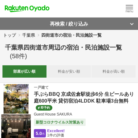
再検索 / 絞り込み
トップ
千葉県
四街道市の宿泊・民泊施設一覧
千葉県四街道市周辺
の
宿泊・民泊施設一覧
(
58
件)
部屋が
広い順
料金が
安い順
料金が
高い順
一戸建て
手ぶらBBQ 京成佐倉駅徒歩6分 生ビールあり
庭600平米 貸切宿泊4LDDK 駐車場3台無料
即予約
Guest House SAKURA
新型コロナウイルス対策あり
Excellent!
5.0
/5
1
件の評価