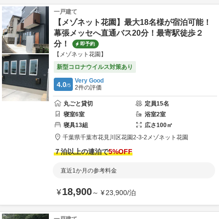
一戸建て
【メゾネット花園】最大18名様が宿泊可能！
幕張メッセへ直通バス20分！最寄駅徒歩２
分！
即予約
【メゾネット花園】
新型コロナウイルス対策あり
Very Good
4.0
/5
2
件の評価
丸ごと貸切
定員
15
名
寝室
6
室
浴室
2
室
寝具
13
組
広さ
100
㎡
千葉県
千葉市
花見川区花園2-3-2
メゾネット花園
７泊以上の連泊で
5
%OFF
直近1か月の参考料金
18,900
¥
～
¥
23,900
/
泊