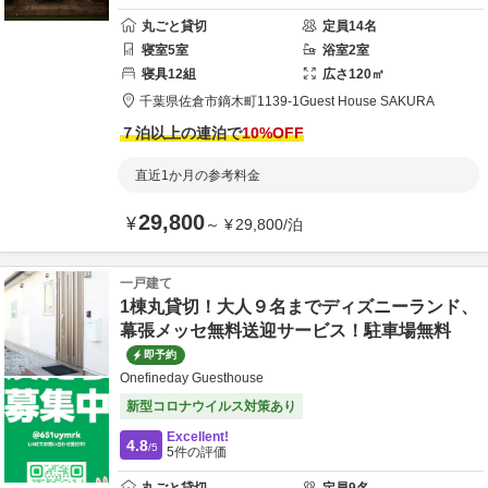
丸ごと貸切
定員
14
名
寝室
5
室
浴室
2
室
寝具
12
組
広さ
120
㎡
千葉県
佐倉市
鏑木町1139-1
Guest House SAKURA
７泊以上の連泊で
10
%OFF
直近1か月の参考料金
29,800
¥
～
¥
29,800
/
泊
一戸建て
1棟丸貸切！大人９名までディズニーランド、
幕張メッセ無料送迎サービス！駐車場無料
即予約
Onefineday Guesthouse
新型コロナウイルス対策あり
Excellent!
4.8
/5
5
件の評価