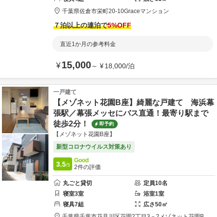
千葉県
佐倉市
栄町20-10
Graceマンション
７泊以上の連泊で
5
%OFF
直近1か月の参考料金
15,000
¥
～
¥
18,000
/
泊
一戸建て
【メゾネット花園B座】綺麗な戸建て 海浜幕
張駅／幕張メッセにバス直通！最寄り駅まで
徒歩2分！
即予約
【メゾネット花園B座】
新型コロナウイルス対策あり
Good
3.5
/5
2
件の評価
丸ごと貸切
定員
10
名
寝室
3
室
浴室
1
室
寝具
7
組
広さ
50
㎡
千葉県
千葉市
花見川区花園2丁目3－2
メゾネット花園B