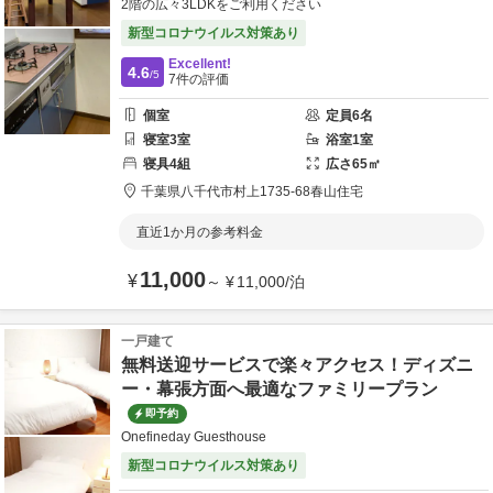
2階の広々3LDKをご利用ください
新型コロナウイルス対策あり
Excellent!
4.6
/5
7
件の評価
個室
定員
6
名
寝室
3
室
浴室
1
室
寝具
4
組
広さ
65
㎡
千葉県
八千代市
村上1735-68
春山住宅
直近1か月の参考料金
11,000
¥
～
¥
11,000
/
泊
一戸建て
無料送迎サービスで楽々アクセス！ディズニ
ー・幕張方面へ最適なファミリープラン
即予約
Onefineday Guesthouse
新型コロナウイルス対策あり