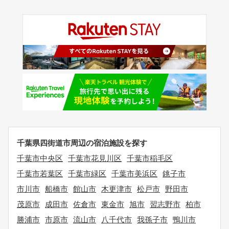
千葉県四街道市周辺の宿泊施設を探す
千葉市中央区
千葉市花見川区
千葉市稲毛区
千葉市若葉区
千葉市緑区
千葉市美浜区
銚子市
市川市
船橋市
館山市
木更津市
松戸市
野田市
茂原市
成田市
佐倉市
東金市
旭市
習志野市
柏市
勝浦市
市原市
流山市
八千代市
我孫子市
鴨川市