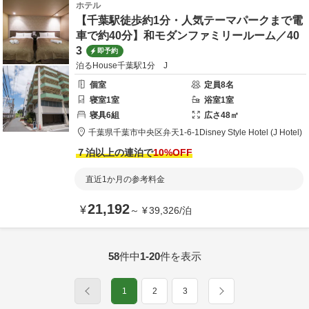
ホテル
【千葉駅徒歩約1分・人気テーマパークまで電
車で約40分】和モダンファミリールーム／40
3
即予約
泊るHouse千葉駅1分 J
個室
定員
8
名
寝室
1
室
浴室
1
室
寝具
6
組
広さ
48
㎡
千葉県
千葉市
中央区弁天1-6-1
Disney Style Hotel (J Hotel)
７泊以上の連泊で
10
%OFF
直近1か月の参考料金
21,192
¥
～
¥
39,326
/
泊
58
件中
1-20
件を表示
1
2
3