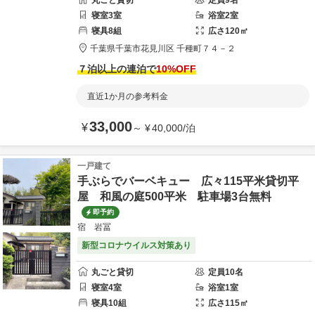
丸ごと貸切
定員
9
名
寝室
3
室
浴室
2
室
寝具
8
組
広さ
120
㎡
千葉県
千葉市
花見川区 千種町７４－２
７泊以上の連泊で
10
%OFF
直近1か月の参考料金
33,000
¥
～
¥
40,000
/
泊
一戸建て
手ぶらでバーベキュー 広々115平米貸切平
屋 和風の庭500平米 駐車場3台無料
即予約
宿 岩冨
新型コロナウイルス対策あり
丸ごと貸切
定員
10
名
寝室
4
室
浴室
1
室
寝具
10
組
広さ
115
㎡