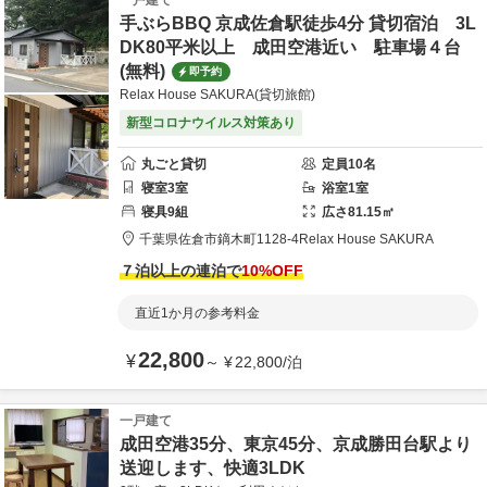
一戸建て
手ぶらBBQ 京成佐倉駅徒歩4分 貸切宿泊 3L
DK80平米以上 成田空港近い 駐車場４台
(無料)
即予約
Relax House SAKURA(貸切旅館)
新型コロナウイルス対策あり
丸ごと貸切
定員
10
名
寝室
3
室
浴室
1
室
寝具
9
組
広さ
81.15
㎡
千葉県
佐倉市
鏑木町1128-4
Relax House SAKURA
７泊以上の連泊で
10
%OFF
直近1か月の参考料金
22,800
¥
～
¥
22,800
/
泊
一戸建て
成田空港35分、東京45分、京成勝田台駅より
送迎します、快適3LDK