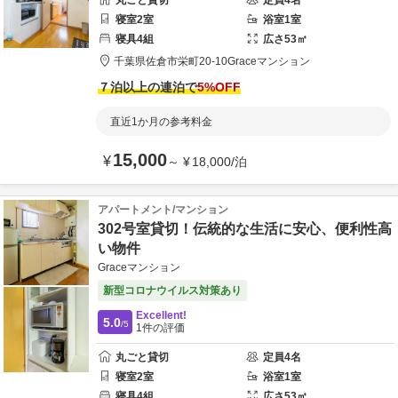
丸ごと貸切
定員
4
名
寝室
2
室
浴室
1
室
寝具
4
組
広さ
53
㎡
千葉県
佐倉市
栄町20-10
Graceマンション
７泊以上の連泊で
5
%OFF
直近1か月の参考料金
15,000
¥
～
¥
18,000
/
泊
アパートメント/マンション
302号室貸切！伝統的な生活に安心、便利性高
い物件
Graceマンション
新型コロナウイルス対策あり
Excellent!
5.0
/5
1
件の評価
丸ごと貸切
定員
4
名
寝室
2
室
浴室
1
室
寝具
4
組
広さ
53
㎡