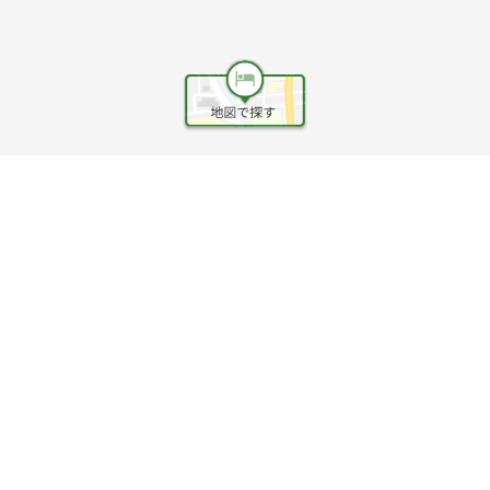
ヘルプ
利用規約
旅行業約款
旅行条件書
旅行業務取扱料金表
個人情報保護方針
会社情報
クッキーポリシー
©Rakuten Group, Inc.