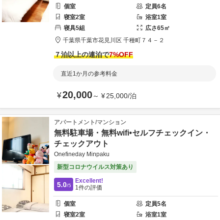
個室
定員
6
名
寝室
2
室
浴室
1
室
寝具
5
組
広さ
65
㎡
千葉県
千葉市
花見川区 千種町７４－２
７泊以上の連泊で
7
%OFF
直近1か月の参考料金
20,000
¥
～
¥
25,000
/
泊
アパートメント/マンション
無料駐車場・無料wifi•セルフチェックイン・
チェックアウト
Onefineday Minpaku
新型コロナウイルス対策あり
Excellent!
5.0
/5
1
件の評価
個室
定員
5
名
寝室
2
室
浴室
1
室