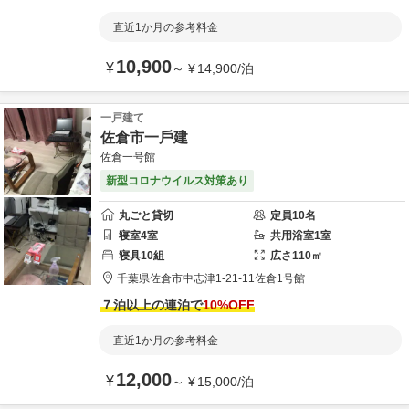
直近1か月の参考料金
10,900
¥
～
¥
14,900
/
泊
一戸建て
佐倉市一戶建
佐倉一号館
新型コロナウイルス対策あり
丸ごと貸切
定員
10
名
寝室
4
室
共用
浴室
1
室
寝具
10
組
広さ
110
㎡
千葉県
佐倉市
中志津1-21-11
佐倉1号館
７泊以上の連泊で
10
%OFF
直近1か月の参考料金
12,000
¥
～
¥
15,000
/
泊