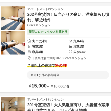
アパートメント/マンション
202号室貸切！日当たりの良い、洋室暮らし慣
れ、駅近物件
Graceマンション
新型コロナウイルス対策あり
丸ごと貸切
定員
4
名
寝室
2
室
浴室
1
室
寝具
4
組
広さ
53
㎡
千葉県
佐倉市
栄町20-10
Graceマンション
７泊以上の連泊で
5
%OFF
直近1か月の参考料金
15,000
¥
～
¥
18,000
/
泊
アパートメント/マンション
301号室貸切！大人気漫画有り、大容量冷蔵庫
有り自炊できる、テレビ有り物件