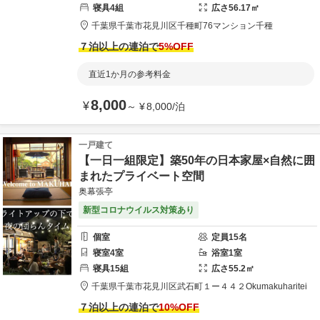
寝具
4
組
広さ
56.17
㎡
千葉県
千葉市
花見川区千種町76
マンション千種
７泊以上の連泊で
5
%OFF
直近1か月の参考料金
8,000
¥
～
¥
8,000
/
泊
一戸建て
【一日一組限定】築50年の日本家屋×自然に囲
まれたプライベート空間
奥幕張亭
新型コロナウイルス対策あり
個室
定員
15
名
寝室
4
室
浴室
1
室
寝具
15
組
広さ
55.2
㎡
千葉県
千葉市
花見川区武石町１ー４４２
Okumakuharitei
７泊以上の連泊で
10
%OFF