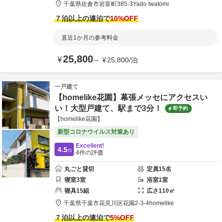
千葉県
佐倉市
岩富町385-3
Yado Iwatomi
７泊以上の連泊で
10
%OFF
直近1か月の参考料金
25,800
¥
～
¥
25,800
/
泊
一戸建て
【homelike花園】幕張メッセにアクセスい
い！大型戸建て、駅まで3分！
即予約
【homelike花園】
新型コロナウイルス対策あり
Excellent!
4.5
/5
4
件の評価
丸ごと貸切
定員
15
名
寝室
3
室
浴室
1
室
寝具
15
組
広さ
110
㎡
千葉県
千葉市
花見川区花園2-3-4
homelike
７泊以上の連泊で
5
%OFF