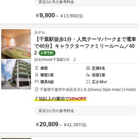
直近1か月の参考料金
9,900
¥
～
¥
13,900
/
泊
ホテル
【千葉駅徒歩1分・人気テーマパークまで電車
で40分】キャラクターファミリールーム／40
2
即予約
泊るHouse千葉駅1分 J
個室
定員
8
名
寝室
1
室
浴室
1
室
寝具
6
組
広さ
48
㎡
千葉県
千葉市
中央区弁天1-6-1
Disney Style Hotel (J Hotel)
７泊以上の連泊で
10
%OFF
直近1か月の参考料金
20,809
¥
～
¥
41,397
/
泊