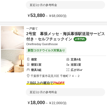
直近1か月の参考料金
53,880
¥
～
¥
68,000
/
泊
一戸建て
2号室 幕張メッセ・海浜幕張駅送迎サービス
付き・セルフチェックイン
即予約
Onefineday Guesthouse
新型コロナウイルス対策あり
個室
定員
4
名
寝室
1
室
浴室
1
室
寝具
3
組
広さ
55
㎡
千葉県
千葉市
花見川区 千種町７４－２
７泊以上の連泊で
7
%OFF
直近1か月の参考料金
18,000
¥
～
¥
22,000
/
泊