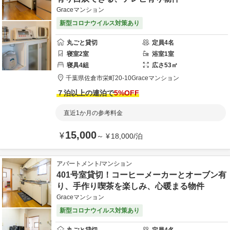
Graceマンション
新型コロナウイルス対策あり
丸ごと貸切
定員
4
名
寝室
2
室
浴室
1
室
寝具
4
組
広さ
53
㎡
千葉県
佐倉市
栄町20-10
Graceマンション
７泊以上の連泊で
5
%OFF
直近1か月の参考料金
15,000
¥
～
¥
18,000
/
泊
アパートメント/マンション
401号室貸切！コーヒーメーカーとオーブン有
り、手作り喫茶を楽しみ、心暖まる物件
Graceマンション
新型コロナウイルス対策あり