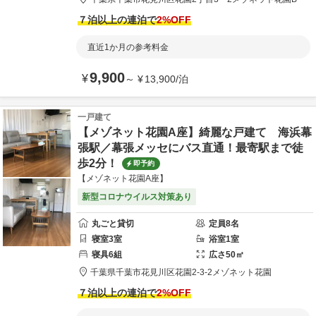
７泊以上の連泊で
2
%OFF
直近1か月の参考料金
9,900
¥
～
¥
13,900
/
泊
一戸建て
【メゾネット花園A座】綺麗な戸建て 海浜幕
張駅／幕張メッセにバス直通！最寄駅まで徒
歩2分！
即予約
【メゾネット花園A座】
新型コロナウイルス対策あり
丸ごと貸切
定員
8
名
寝室
3
室
浴室
1
室
寝具
6
組
広さ
50
㎡
千葉県
千葉市
花見川区花園2-3-2
メゾネット花園
７泊以上の連泊で
2
%OFF