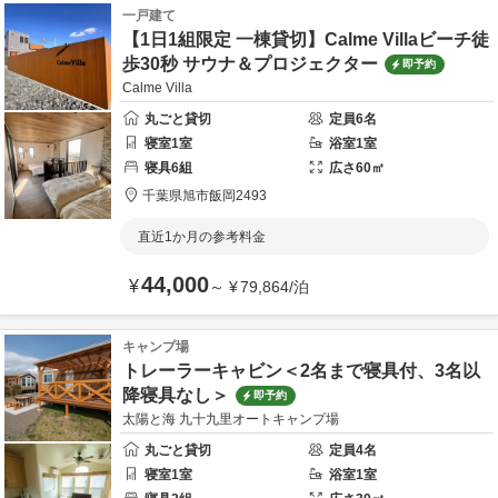
一戸建て
【1日1組限定 一棟貸切】Calme Villaビーチ徒
歩30秒 サウナ＆プロジェクター
即予約
Calme Villa
丸ごと貸切
定員
6
名
寝室
1
室
浴室
1
室
寝具
6
組
広さ
60
㎡
千葉県
旭市
飯岡2493
直近1か月の参考料金
44,000
¥
～
¥
79,864
/
泊
キャンプ場
トレーラーキャビン＜2名まで寝具付、3名以
降寝具なし＞
即予約
太陽と海 九十九里オートキャンプ場
丸ごと貸切
定員
4
名
寝室
1
室
浴室
1
室