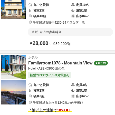
丸ごと貸切
定員
10
名
寝室
2
室
浴室
1
室
寝具
10
組
広さ
84
㎡
千葉県
旭市
野中4230-24
元気な宿 旭
直近1か月の参考料金
28,000
¥
～
¥
39,200
/
泊
ホテル
Familyroom1078 - Mountain View
即予約
Hotel KAZENOIRO 風の色
新型コロナウイルス対策あり
丸ごと貸切
定員
3
名
寝室
1
室
浴室
1
室
寝具
3
組
広さ
62
㎡
千葉県
旭市
上永井1242
風の色美術館
７泊以上の連泊で
10
%OFF