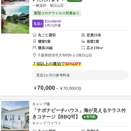
一棟貸切 旭日山荘
新型コロナウイルス対策あり
Excellent!
5.0
/5
1
件の評価
丸ごと貸切
定員
15
名
寝室
5
室
浴室
1
室
寝具
16
組
広さ
159
㎡
千葉県
匝瑳市
大寺656-2-2
旭日山荘
７泊以上の連泊で
30
%OFF
直近1か月の参考料金
70,000
¥
～
¥
70,000
/
泊
キャンプ場
「ナボナビーチハウス」海が見えるテラス付
きコテージ【BBQ可】
即予約
キャンプ ワイワイ