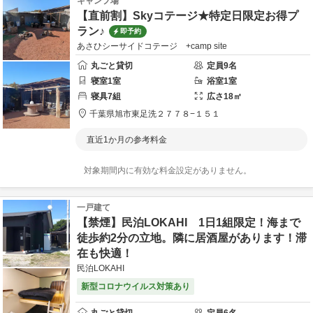
キャンプ場
【直前割】Skyコテージ★特定日限定お得プ
ラン♪
即予約
あさひシーサイドコテージ +camp site
丸ごと貸切
定員
9
名
寝室
1
室
浴室
1
室
寝具
7
組
広さ
18
㎡
千葉県
旭市
東足洗２７７８−１５１
直近1か月の参考料金
対象期間内に有効な料金設定がありません。
一戸建て
【禁煙】民泊LOKAHI 1日1組限定！海まで
徒歩約2分の立地。隣に居酒屋があります！滞
在も快適！
民泊LOKAHI
新型コロナウイルス対策あり