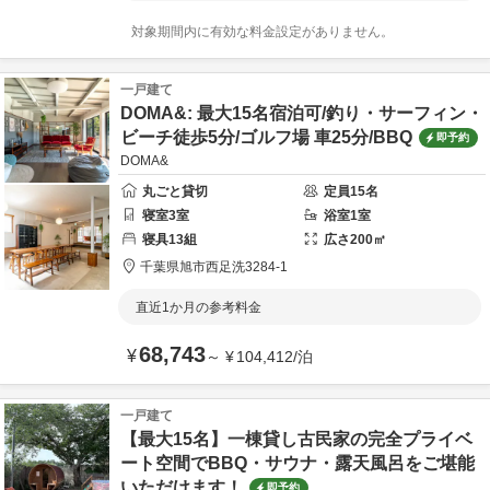
対象期間内に有効な料金設定がありません。
一戸建て
DOMA&: 最大15名宿泊可/釣り・サーフィン・
ビーチ徒歩5分/ゴルフ場 車25分/BBQ
即予約
DOMA&
丸ごと貸切
定員
15
名
寝室
3
室
浴室
1
室
寝具
13
組
広さ
200
㎡
千葉県
旭市
西足洗3284-1
直近1か月の参考料金
68,743
¥
～
¥
104,412
/
泊
一戸建て
【最大15名】一棟貸し古民家の完全プライベ
ート空間でBBQ・サウナ・露天風呂をご堪能
いただけます！
即予約