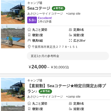
キャンプ場
Seaコテージ
即予約
あさひシーサイドコテージ +camp site
Excellent!
5.0
/5
1
件の評価
丸ごと貸切
定員
6
名
寝室
1
室
浴室
1
室
寝具
6
組
広さ
28
㎡
千葉県
旭市
東足洗２７７８−１５１
直近1か月の参考料金
24,000
¥
～
¥
30,000
/
泊
キャンプ場
【直前割】Seaコテージ★特定日限定お得プ
ラン♪
即予約
あさひシーサイドコテージ +camp site
丸ごと貸切
定員
6
名
寝室
1
室
浴室
1
室