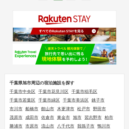
千葉県旭市周辺の宿泊施設を探す
千葉市中央区
千葉市花見川区
千葉市稲毛区
千葉市若葉区
千葉市緑区
千葉市美浜区
銚子市
市川市
船橋市
館山市
木更津市
松戸市
野田市
茂原市
成田市
佐倉市
東金市
旭市
習志野市
柏市
勝浦市
市原市
流山市
八千代市
我孫子市
鴨川市