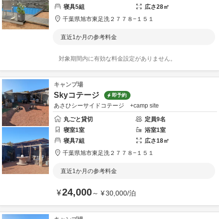
寝具
5
組
広さ
28
㎡
千葉県
旭市
東足洗２７７８−１５１
直近1か月の参考料金
対象期間内に有効な料金設定がありません。
キャンプ場
Skyコテージ
即予約
あさひシーサイドコテージ +camp site
丸ごと貸切
定員
9
名
寝室
1
室
浴室
1
室
寝具
7
組
広さ
18
㎡
千葉県
旭市
東足洗２７７８−１５１
直近1か月の参考料金
24,000
¥
～
¥
30,000
/
泊