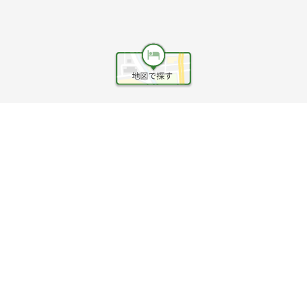
ヘルプ
利用規約
旅行業約款
旅行条件書
旅行業務取扱料金表
個人情報保護方針
会社情報
クッキーポリシー
©Rakuten Group, Inc.