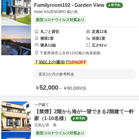
Familyroom102 - Garden View
即予約
Hotel KAZENOIRO 風の色
新型コロナウイルス対策あり
丸ごと貸切
定員
12
名
寝室
1
室
浴室
1
室
寝具
12
組
広さ
92
㎡
千葉県
旭市
上永井1242
風の色美術館
７泊以上の連泊で
10
%OFF
直近1か月の参考料金
52,000
¥
～
¥
80,000
/
泊
一戸建て
【禁煙】2階から海が一望できる2階建て一軒
家（1-10名様）
即予約
元気な宿 旭
新型コロナウイルス対策あり