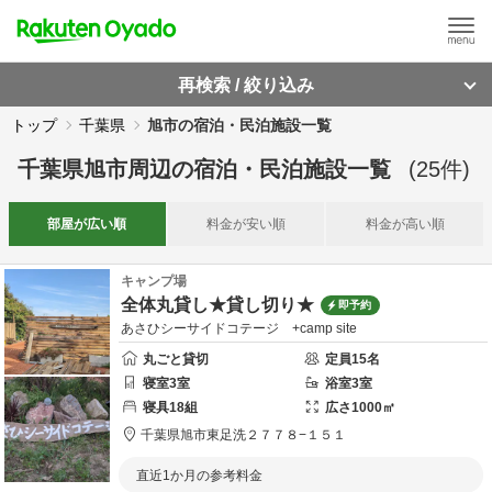
再検索 / 絞り込み
トップ
千葉県
旭市の宿泊・民泊施設一覧
千葉県旭市周辺
の
宿泊・民泊施設一覧
(
25
件)
部屋が
広い順
料金が
安い順
料金が
高い順
キャンプ場
全体丸貸し★貸し切り★
即予約
あさひシーサイドコテージ +camp site
丸ごと貸切
定員
15
名
寝室
3
室
浴室
3
室
寝具
18
組
広さ
1000
㎡
千葉県
旭市
東足洗２７７８−１５１
直近1か月の参考料金