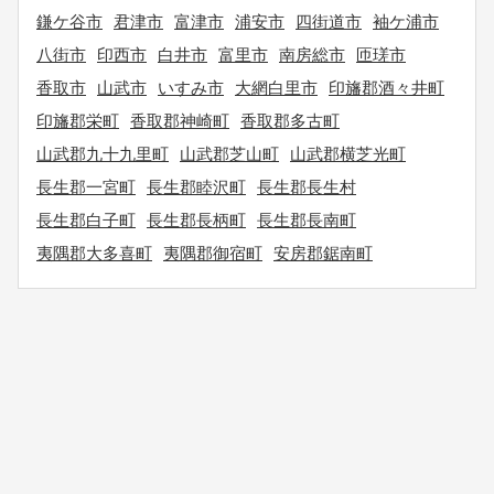
鎌ケ谷市
君津市
富津市
浦安市
四街道市
袖ケ浦市
八街市
印西市
白井市
富里市
南房総市
匝瑳市
香取市
山武市
いすみ市
大網白里市
印旛郡酒々井町
印旛郡栄町
香取郡神崎町
香取郡多古町
山武郡九十九里町
山武郡芝山町
山武郡横芝光町
長生郡一宮町
長生郡睦沢町
長生郡長生村
長生郡白子町
長生郡長柄町
長生郡長南町
夷隅郡大多喜町
夷隅郡御宿町
安房郡鋸南町