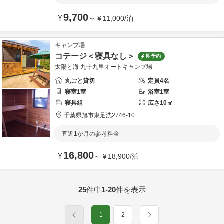
9,700
¥
～
¥
11,000
/
泊
キャンプ場
コテージ＜寝具なし＞
即予約
太陽と海 九十九里オートキャンプ場
丸ごと貸切
定員
4
名
寝室
1
室
浴室
1
室
寝具
組
広さ
10
㎡
千葉県
旭市
東足洗2746-10
直近1か月の参考料金
16,800
¥
～
¥
18,900
/
泊
25
件中
1-20
件を表示
1
2