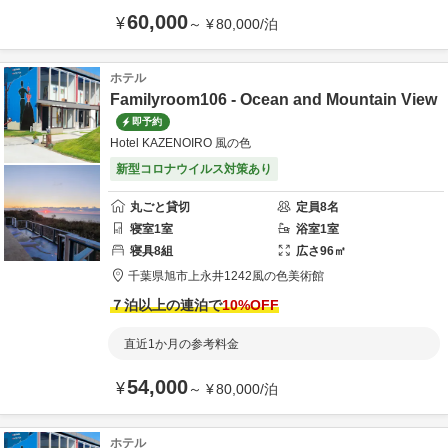
60,000
¥
～
¥
80,000
/
泊
ホテル
Familyroom106 - Ocean and Mountain View
即予約
Hotel KAZENOIRO 風の色
新型コロナウイルス対策あり
丸ごと貸切
定員
8
名
寝室
1
室
浴室
1
室
寝具
8
組
広さ
96
㎡
千葉県
旭市
上永井1242
風の色美術館
７泊以上の連泊で
10
%OFF
直近1か月の参考料金
54,000
¥
～
¥
80,000
/
泊
ホテル