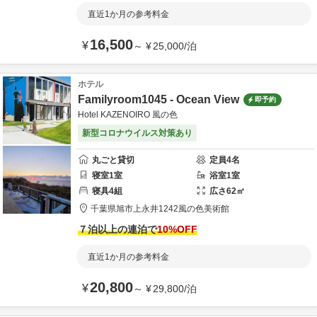
直近1か月の参考料金
16,500
¥
～
¥
25,000
/
泊
ホテル
Familyroom1045 - Ocean View
即予約
Hotel KAZENOIRO 風の色
新型コロナウイルス対策あり
丸ごと貸切
定員
4
名
寝室
1
室
浴室
1
室
寝具
4
組
広さ
62
㎡
千葉県
旭市
上永井1242
風の色美術館
７泊以上の連泊で
10
%OFF
直近1か月の参考料金
20,800
¥
～
¥
29,800
/
泊