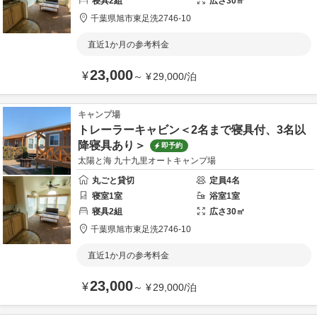
寝具
2
組
広さ
30
㎡
千葉県
旭市
東足洗2746-10
直近1か月の参考料金
23,000
¥
～
¥
29,000
/
泊
キャンプ場
トレーラーキャビン＜2名まで寝具付、3名以
降寝具あり＞
即予約
太陽と海 九十九里オートキャンプ場
丸ごと貸切
定員
4
名
寝室
1
室
浴室
1
室
寝具
2
組
広さ
30
㎡
千葉県
旭市
東足洗2746-10
直近1か月の参考料金
23,000
¥
～
¥
29,000
/
泊