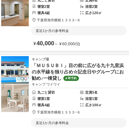
丸ごと貸切
定員
8
名
寝室
2
室
浴室
2
室
寝具
4
組
広さ
120
㎡
千葉県
旭市
横根１３３３−６
直近1か月の参考料金
40,000
¥
～
¥
60,000
/
泊
キャンプ場
「ＭＵＳＵＢＩ」目の前に広がる九十九里浜
の水平線を独り占め☆記念日やグループにお
勧め♪一棟貸し
即予約
キャンプ ワイワイ
丸ごと貸切
定員
5
名
寝室
1
室
浴室
1
室
寝具
4
組
広さ
100
㎡
千葉県
旭市
横根１３３３−６
直近1か月の参考料金