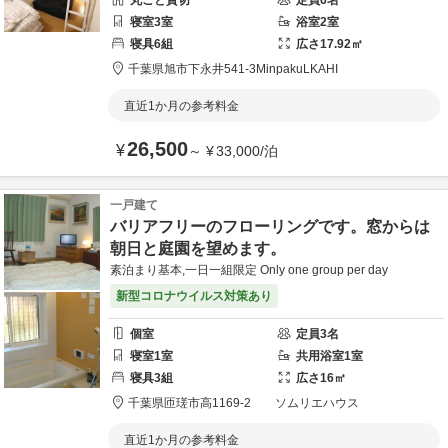
丸ごと貸切
定員
6
名
寝室
3
室
浴室
2
室
寝具
6
組
広さ
17.92
㎡
千葉県
旭市
下永井541-3
MinpakuLKAHI
直近1か月の参考料金
26,500
¥
～
¥
33,000
/
泊
一戸建て
バリアフリーのフローリングです。窓からは
朝日と庭園を望めます。
素泊まり基本,一日一組限定 Only one group per day
新型コロナウイルス対策あり
個室
定員
3
名
寝室
1
室
共用
浴室
1
室
寝具
3
組
広さ
16
㎡
千葉県
匝瑳市
高1169-2
ソムリエハウス
直近1か月の参考料金