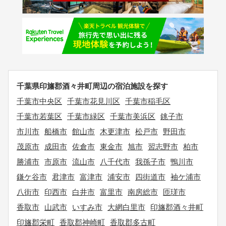
千葉県印旛郡酒々井町周辺の宿泊施設を探す
千葉市中央区
千葉市花見川区
千葉市稲毛区
千葉市若葉区
千葉市緑区
千葉市美浜区
銚子市
市川市
船橋市
館山市
木更津市
松戸市
野田市
茂原市
成田市
佐倉市
東金市
旭市
習志野市
柏市
勝浦市
市原市
流山市
八千代市
我孫子市
鴨川市
鎌ケ谷市
君津市
富津市
浦安市
四街道市
袖ケ浦市
八街市
印西市
白井市
富里市
南房総市
匝瑳市
香取市
山武市
いすみ市
大網白里市
印旛郡酒々井町
印旛郡栄町
香取郡神崎町
香取郡多古町