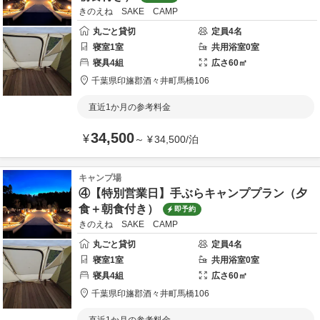
きのえね SAKE CAMP
丸ごと貸切
定員
4
名
寝室
1
室
共用
浴室
0
室
寝具
4
組
広さ
60
㎡
千葉県
印旛郡
酒々井町馬橋106
直近1か月の参考料金
34,500
¥
～
¥
34,500
/
泊
キャンプ場
④【特別営業日】手ぶらキャンププラン（夕
食＋朝食付き）
即予約
きのえね SAKE CAMP
丸ごと貸切
定員
4
名
寝室
1
室
共用
浴室
0
室
寝具
4
組
広さ
60
㎡
千葉県
印旛郡
酒々井町馬橋106