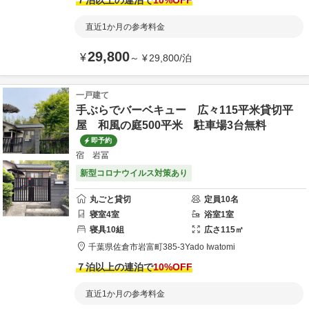
７泊以上の連泊で
10
%OFF
直近1か月の参考料金
29,800
¥
～
¥
29,800
/
泊
一戸建て
手ぶらでバーベキュー 広々115平米貸切平
屋 和風の庭500平米 駐車場3台無料
即予約
宿 岩冨
新型コロナウイルス対策あり
丸ごと貸切
定員
10
名
寝室
4
室
浴室
1
室
寝具
10
組
広さ
115
㎡
千葉県
佐倉市
岩富町385-3
Yado Iwatomi
７泊以上の連泊で
10
%OFF
直近1か月の参考料金