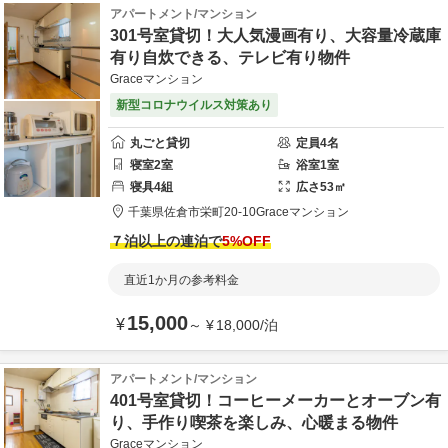
アパートメント/マンション
301号室貸切！大人気漫画有り、大容量冷蔵庫
有り自炊できる、テレビ有り物件
Graceマンション
新型コロナウイルス対策あり
丸ごと貸切
定員
4
名
寝室
2
室
浴室
1
室
寝具
4
組
広さ
53
㎡
千葉県
佐倉市
栄町20-10
Graceマンション
７泊以上の連泊で
5
%OFF
直近1か月の参考料金
15,000
¥
～
¥
18,000
/
泊
アパートメント/マンション
401号室貸切！コーヒーメーカーとオーブン有
り、手作り喫茶を楽しみ、心暖まる物件
Graceマンション