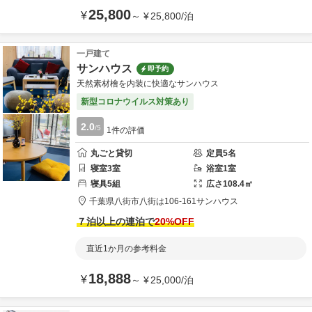
25,800
¥
～
¥
25,800
/
泊
一戸建て
サンハウス
即予約
天然素材檜を内装に快適なサンハウス
新型コロナウイルス対策あり
2.0
/5
1
件の評価
丸ごと貸切
定員
5
名
寝室
3
室
浴室
1
室
寝具
5
組
広さ
108.4
㎡
千葉県
八街市
八街は106-161
サンハウス
７泊以上の連泊で
20
%OFF
直近1か月の参考料金
18,888
¥
～
¥
25,000
/
泊