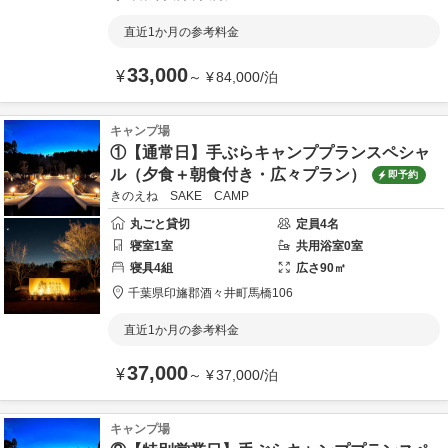
直近1か月の参考料金
33,000
¥
～
¥
84,000
/
泊
キャンプ場
①【通常日】手ぶらキャンププランスペシャ
ル（夕食＋朝食付き・広々プラン）
即予約
きのえね SAKE CAMP
丸ごと貸切
定員
4
名
寝室
1
室
共用
浴室
0
室
寝具
4
組
広さ
90
㎡
千葉県
印旛郡
酒々井町馬橋106
直近1か月の参考料金
37,000
¥
～
¥
37,000
/
泊
キャンプ場