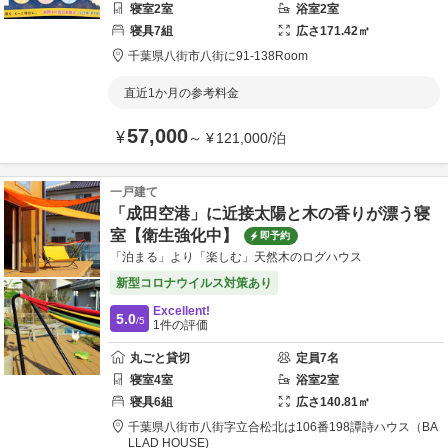
寝室
2
室
浴室
2
室
寝具
7
組
広さ
171.42
㎡
千葉県
八街市
八街に91-13
8Room
直近1か月の参考料金
57,000
¥
～
¥
121,000
/
泊
一戸建て
「成田空港」に近接太陽と木の香りが漂う寝
室【衛生強化中】
即予約
「泊まる」より「楽しむ」天然木のログハウス
新型コロナウイルス対策あり
Excellent!
5.0
/5
1
件の評価
丸ごと貸切
定員
7
名
寝室
4
室
浴室
2
室
寝具
6
組
広さ
140.81
㎡
千葉県
八街市
八街字立合松北は106番198
譚詩ハウス（BA
LLAD HOUSE)