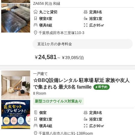
ZA656 民泊 和縁
丸ごと貸切
定員
8
名
寝室
4
室
浴室
1
室
寝具
8
組
広さ
95
㎡
千葉県
成田市
本三里塚110-3
直近1か月の参考料金
24,581
¥
～
¥
39,085
/
泊
一戸建て
☆BBQ設備レンタル 駐車場 駅近 家族や友人
で集まれる 最大8名 famille
即予約
8 Room
新型コロナウイルス対策あり
個室
定員
8
名
寝室
1
室
浴室
1
室
寝具
4
組
広さ
90
㎡
千葉県
八街市
八街に91-13
8Room