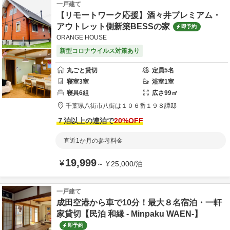
一戸建て
【リモートワーク応援】酒々井プレミアム・
アウトレット側新築BESSの家
即予約
ORANGE HOUSE
新型コロナウイルス対策あり
丸ごと貸切
定員
5
名
寝室
3
室
浴室
1
室
寝具
6
組
広さ
99
㎡
千葉県
八街市
八街は１０６番１９８
譚邸
７泊以上の連泊で
20
%OFF
直近1か月の参考料金
19,999
¥
～
¥
25,000
/
泊
一戸建て
成田空港から車で10分！最大８名宿泊・一軒
家貸切【民泊 和縁 - Minpaku WAEN-】
即予約