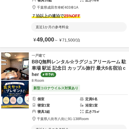
寝具
10
組
広さ
76
㎡
千葉県
成田市
幸町403
幸1A
７泊以上の連泊で
25
%OFF
直近1か月の参考料金
49,000
¥
～
¥
71,500
/
泊
一戸建て
BBQ無料レンタル☆ラグジュアリールーム 駐
車場 駅近 記念日 カップル旅行 最大6名宿泊 c
her
即予約
8 Room
新型コロナウイルス対策あり
個室
定員
6
名
寝室
1
室
浴室
1
室
寝具
3
組
広さ
75
㎡
千葉県
八街市
八街に91-13
8Room