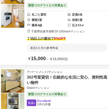
新型コロナウイルス対策あり
丸ごと貸切
定員
4
名
寝室
2
室
浴室
1
室
寝具
4
組
広さ
53
㎡
千葉県
佐倉市
栄町20-10
Graceマンション
７泊以上の連泊で
5
%OFF
直近1か月の参考料金
15,000
¥
～
¥
18,000
/
泊
アパートメント/マンション
302号室貸切！伝統的な生活に安心、便利性高
い物件
Graceマンション
新型コロナウイルス対策あり
Excellent!
5.0
/5
1
件の評価