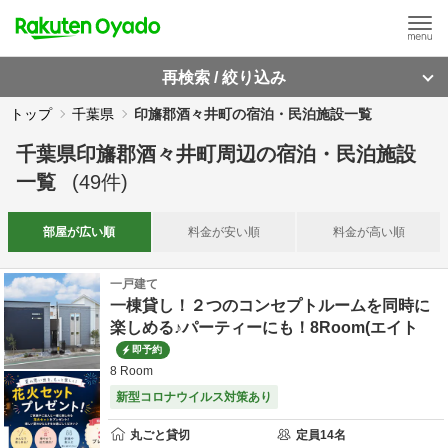
再検索 / 絞り込み
トップ
千葉県
印旛郡酒々井町の宿泊・民泊施設一覧
千葉県印旛郡酒々井町周辺
の
宿泊・民泊施設
一覧
(
49
件)
部屋が
広い順
料金が
安い順
料金が
高い順
一戸建て
一棟貸し！２つのコンセプトルームを同時に
楽しめる♪パーティーにも！8Room(エイト
即予約
8 Room
新型コロナウイルス対策あり
丸ごと貸切
定員
14
名