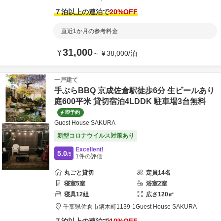
７泊以上の連泊で
20
%OFF
直近1か月の参考料金
31,000
¥
～
¥
38,000
/
泊
一戸建て
手ぶらBBQ 京成佐倉駅徒歩6分 生ビールあり
庭600平米 貸切宿泊4LDDK 駐車場3台無料
即予約
Guest House SAKURA
新型コロナウイルス対策あり
Excellent!
5.0
/5
1
件の評価
丸ごと貸切
定員
14
名
寝室
5
室
浴室
2
室
寝具
12
組
広さ
120
㎡
千葉県
佐倉市
鏑木町1139-1
Guest House SAKURA