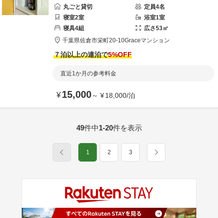
丸ごと貸切
定員
4
名
寝室
2
室
浴室
1
室
寝具
4
組
広さ
53
㎡
千葉県
佐倉市
栄町20-10
Graceマンション
７泊以上の連泊で
5
%OFF
直近1か月の参考料金
15,000
¥
～
¥
18,000
/
泊
49
件中
1-20
件を表示
1
2
3