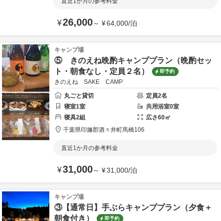
直近1か月の参考料金
26,000
¥
～
¥
64,000
/
泊
キャンプ場
⑤ きのえね晩酌キャンププラン（晩酌セッ
ト・朝食なし・定員２名）
即予約
きのえね SAKE CAMP
丸ごと貸切
定員
2
名
寝室
1
室
共用
浴室
0
室
寝具
2
組
広さ
60
㎡
千葉県
印旛郡
酒々井町馬橋106
直近1か月の参考料金
31,000
¥
～
¥
31,000
/
泊
キャンプ場
③【通常日】手ぶらキャンププラン（夕食＋
朝食付き）
即予約