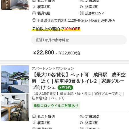
丸ごと貸切
定員
10
名
寝室
3
室
浴室
1
室
寝具
9
組
広さ
81.15
㎡
千葉県
佐倉市
鏑木町1128-4
Relax House SAKURA
７泊以上の連泊で
10
%OFF
直近1か月の参考料金
22,800
¥
～
¥
22,800
/
泊
アパートメント/マンション
【最大10名/貸切】ペット可 成田駅 成田空
港 近く｜駐車場3台＆トイレ2｜家族グルー
プ向け シェ
即予約
【最大10名貸切】成田山詣・鰻・祭に｜家族グループ向け｜
駐車場3台｜ペット可
新型コロナウイルス対策あり
丸ごと貸切
定員
10
名
寝室
2
室
浴室
1
室