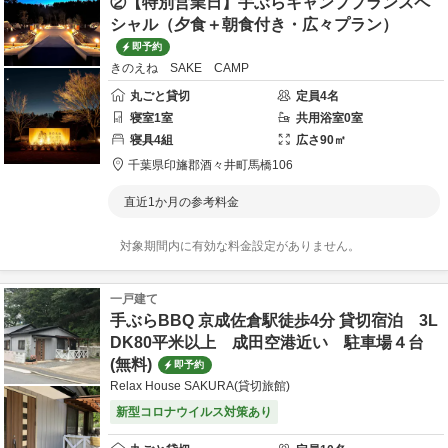
②【特別営業日】手ぶらキャンププランスペ
シャル（夕食＋朝食付き・広々プラン）
即予約
きのえね SAKE CAMP
丸ごと貸切
定員
4
名
寝室
1
室
共用
浴室
0
室
寝具
4
組
広さ
90
㎡
千葉県
印旛郡
酒々井町馬橋106
直近1か月の参考料金
対象期間内に有効な料金設定がありません。
一戸建て
手ぶらBBQ 京成佐倉駅徒歩4分 貸切宿泊 3L
DK80平米以上 成田空港近い 駐車場４台
(無料)
即予約
Relax House SAKURA(貸切旅館)
新型コロナウイルス対策あり