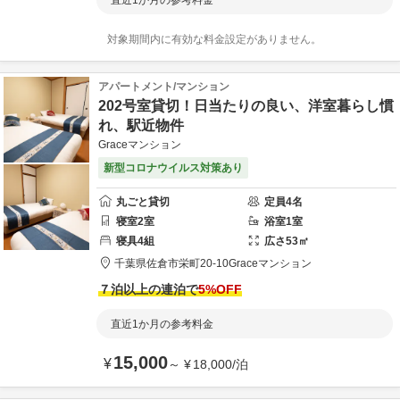
直近1か月の参考料金
対象期間内に有効な料金設定がありません。
アパートメント/マンション
202号室貸切！日当たりの良い、洋室暮らし慣
れ、駅近物件
Graceマンション
新型コロナウイルス対策あり
丸ごと貸切
定員
4
名
寝室
2
室
浴室
1
室
寝具
4
組
広さ
53
㎡
千葉県
佐倉市
栄町20-10
Graceマンション
７泊以上の連泊で
5
%OFF
直近1か月の参考料金
15,000
¥
～
¥
18,000
/
泊