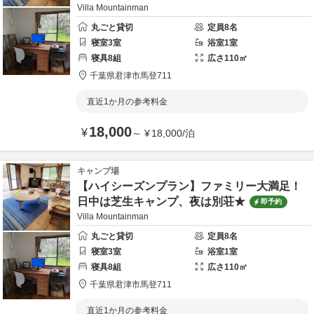
Villa Mountainman
丸ごと貸切
定員
8
名
寝室
3
室
浴室
1
室
寝具
8
組
広さ
110
㎡
千葉県
君津市
馬登711
直近1か月の参考料金
18,000
¥
～
¥
18,000
/
泊
キャンプ場
【ハイシーズンプラン】ファミリー大満足！
日中は芝生キャンプ、夜は別荘★
即予約
Villa Mountainman
丸ごと貸切
定員
8
名
寝室
3
室
浴室
1
室
寝具
8
組
広さ
110
㎡
千葉県
君津市
馬登711
直近1か月の参考料金