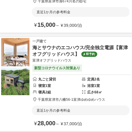
千葉県
富津市
湊674
川名の邸宅
直近1か月の参考料金
15,000
¥
～
¥
39,000
/
泊
一戸建て
海とサウナのエコハウス/完全独立電源【富津
オフグリッドハウス】
即予約
富津オフグリッドハウス
新型コロナウイルス対策あり
丸ごと貸切
定員
2
名
寝室
1
室
浴室
1
室
寝具
2
組
広さ
68
㎡
千葉県
富津市
八幡56-1
富津ゆめゆめハウス
直近1か月の参考料金
28,000
¥
～
¥
37,000
/
泊