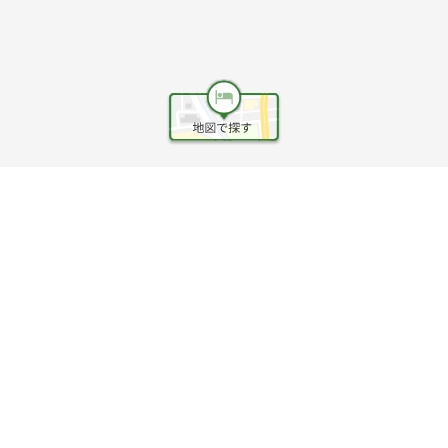
ヘルプ
利用規約
旅行業約款
旅行条件書
旅行業務取扱料金表
個人情報保護方針
会社情報
クッキーポリシー
©Rakuten Group, Inc.