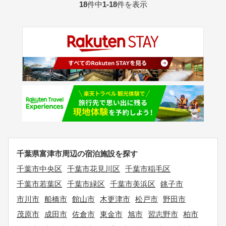
18
件中
1-18
件を表示
千葉県富津市周辺の宿泊施設を探す
千葉市中央区
千葉市花見川区
千葉市稲毛区
千葉市若葉区
千葉市緑区
千葉市美浜区
銚子市
市川市
船橋市
館山市
木更津市
松戸市
野田市
茂原市
成田市
佐倉市
東金市
旭市
習志野市
柏市