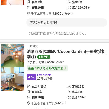
寝室
3
室
浴室
1
室
寝具
10
組
広さ
156.05
㎡
千葉県
富津市
富津2055
ナカヤマ
直近1か月の参考料金
対象期間内に有効な料金設定がありません。
一戸建て
泊まれるお城🏰🤍Cocon Garden(一軒家貸切
別荘)
即予約
泊まれるお城 Cocon Garden
新型コロナウイルス対策あり
Excellent!
4.5
/5
17
件の評価
丸ごと貸切
定員
15
名
寝室
5
室
浴室
1
室
寝具
10
組
広さ
148
㎡
千葉県
木更津市
貝渕4-17-1