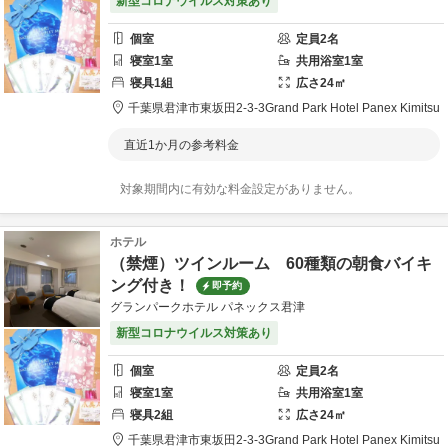
新型コロナウイルス対策あり
個室
定員
2
名
寝室
1
室
共用
浴室
1
室
寝具
1
組
広さ
24
㎡
千葉県
君津市
東坂田2-3-3
Grand Park Hotel Panex Kimitsu
直近1か月の参考料金
対象期間内に有効な料金設定がありません。
ホテル
（禁煙）ツインルーム 60種類の朝食バイキ
ング付き！
即予約
グランパークホテル パネックス君津
新型コロナウイルス対策あり
個室
定員
2
名
寝室
1
室
共用
浴室
1
室
寝具
2
組
広さ
24
㎡
千葉県
君津市
東坂田2-3-3
Grand Park Hotel Panex Kimitsu