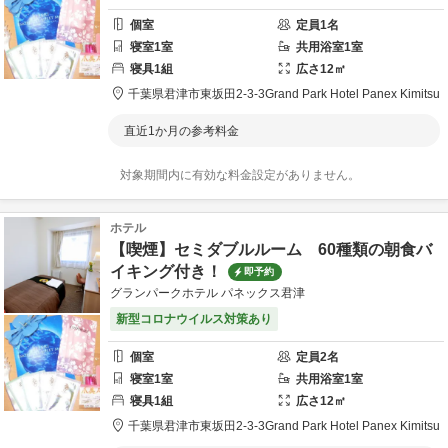
個室
定員
1
名
寝室
1
室
共用
浴室
1
室
寝具
1
組
広さ
12
㎡
千葉県
君津市
東坂田2-3-3
Grand Park Hotel Panex Kimitsu
直近1か月の参考料金
対象期間内に有効な料金設定がありません。
ホテル
【喫煙】セミダブルルーム 60種類の朝食バ
イキング付き！
即予約
グランパークホテル パネックス君津
新型コロナウイルス対策あり
個室
定員
2
名
寝室
1
室
共用
浴室
1
室
寝具
1
組
広さ
12
㎡
千葉県
君津市
東坂田2-3-3
Grand Park Hotel Panex Kimitsu