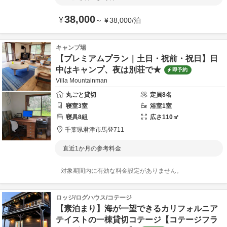
38,000
¥
～
¥
38,000
/
泊
キャンプ場
【プレミアムプラン｜土日・祝前・祝日】日
中はキャンプ、夜は別荘で★
即予約
Villa Mountainman
丸ごと貸切
定員
8
名
寝室
3
室
浴室
1
室
寝具
8
組
広さ
110
㎡
千葉県
君津市
馬登711
直近1か月の参考料金
対象期間内に有効な料金設定がありません。
ロッジ/ログハウス/コテージ
【素泊まり】海が一望できるカリフォルニア
テイストの一棟貸切コテージ【コテージフラ