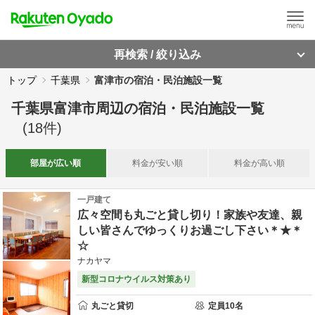
再検索 / 絞り込み
トップ
千葉県
富津市の宿泊・民泊施設一覧
千葉県富津市周辺
の
宿泊・民泊施設一覧
(
18
件)
部屋が
広い順
料金が
安い順
料金が
高い順
一戸建て
広々空間も丸ごと貸し切り！家族や友達、親
しい皆さんでゆっくりお過ごし下さい＊★＊
☆
ナカヤマ
新型コロナウイルス対策あり
丸ごと貸切
定員
10
名