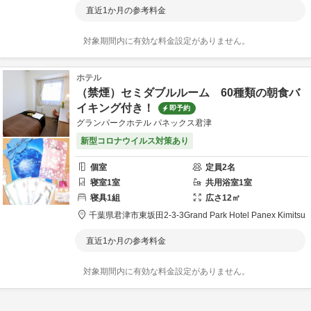
直近1か月の参考料金
対象期間内に有効な料金設定がありません。
ホテル
（禁煙）セミダブルルーム 60種類の朝食バ
イキング付き！
即予約
グランパークホテル パネックス君津
新型コロナウイルス対策あり
個室
定員
2
名
寝室
1
室
共用
浴室
1
室
寝具
1
組
広さ
12
㎡
千葉県
君津市
東坂田2-3-3
Grand Park Hotel Panex Kimitsu
直近1か月の参考料金
対象期間内に有効な料金設定がありません。