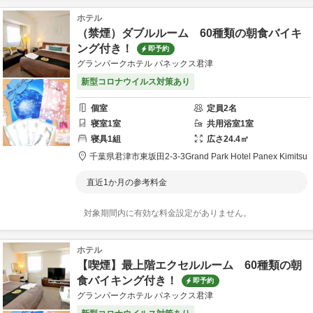
ホテル
（禁煙）ダブルルーム 60種類の朝食バイキ
ング付き！
即予約
グランパークホテル パネックス君津
新型コロナウイルス対策あり
個室
定員
2
名
寝室
1
室
共用
浴室
1
室
寝具
1
組
広さ
24.4
㎡
千葉県
君津市
東坂田2-3-3
Grand Park Hotel Panex Kimitsu
直近1か月の参考料金
対象期間内に有効な料金設定がありません。
ホテル
【喫煙】最上階エクセルルーム 60種類の朝
食バイキング付き！
即予約
グランパークホテル パネックス君津