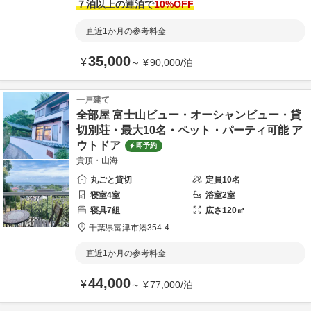
７泊以上の連泊で
10
%OFF
直近1か月の参考料金
35,000
¥
～
¥
90,000
/
泊
一戸建て
全部屋 富士山ビュー・オーシャンビュー・貸
切別荘・最大10名・ペット・パーティ可能 ア
ウトドア
即予約
貴頂・山海
丸ごと貸切
定員
10
名
寝室
4
室
浴室
2
室
寝具
7
組
広さ
120
㎡
千葉県
富津市
湊354‐4
直近1か月の参考料金
44,000
¥
～
¥
77,000
/
泊