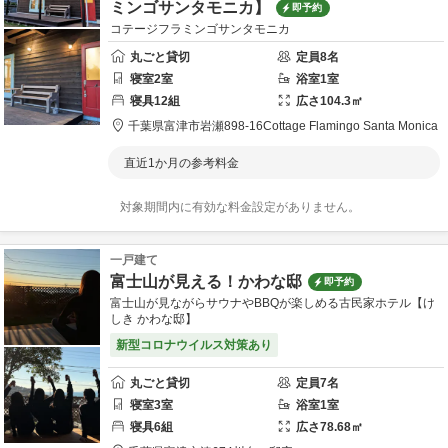
ミンゴサンタモニカ】
即予約
コテージフラミンゴサンタモニカ
丸ごと貸切
定員
8
名
寝室
2
室
浴室
1
室
寝具
12
組
広さ
104.3
㎡
千葉県
富津市
岩瀬898-16
Cottage Flamingo Santa Monica
直近1か月の参考料金
対象期間内に有効な料金設定がありません。
一戸建て
富士山が見える！かわな邸
即予約
富士山が見ながらサウナやBBQが楽しめる古民家ホテル【け
しき かわな邸】
新型コロナウイルス対策あり
丸ごと貸切
定員
7
名
寝室
3
室
浴室
1
室
寝具
6
組
広さ
78.68
㎡