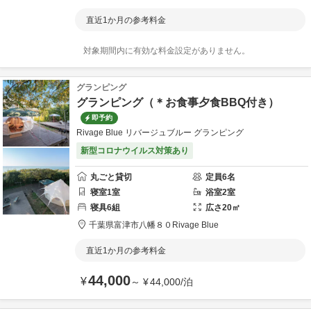
直近1か月の参考料金
対象期間内に有効な料金設定がありません。
グランピング
グランピング（＊お食事夕食BBQ付き）
即予約
Rivage Blue リバージュブルー グランピング
新型コロナウイルス対策あり
丸ごと貸切
定員
6
名
寝室
1
室
浴室
2
室
寝具
6
組
広さ
20
㎡
千葉県
富津市
八幡８０
Rivage Blue
直近1か月の参考料金
44,000
¥
～
¥
44,000
/
泊