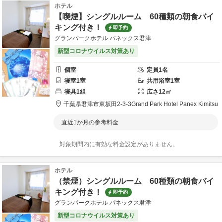
ホテル
【喫煙】シングルルーム 60種類の朝食バイ
キング付き！
即予約
グランパークホテル パネックス君津
新型コロナウイルス対策あり
個室
定員
1
名
寝室
1
室
共用
浴室
1
室
寝具
1
組
広さ
12
㎡
千葉県
君津市
東坂田2-3-3
Grand Park Hotel Panex Kimitsu
直近1か月の参考料金
対象期間内に有効な料金設定がありません。
ホテル
（禁煙）シングルルーム 60種類の朝食バイ
キング付き！
即予約
グランパークホテル パネックス君津
新型コロナウイルス対策あり