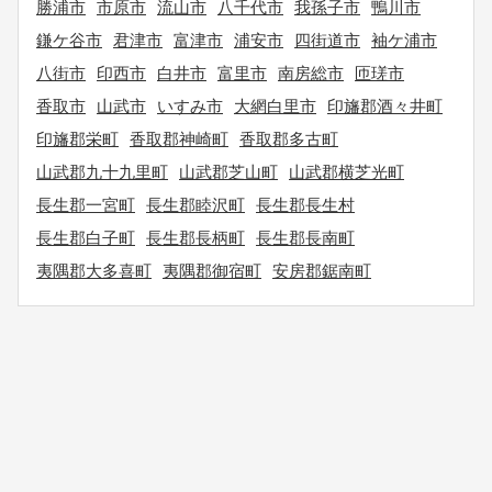
勝浦市
市原市
流山市
八千代市
我孫子市
鴨川市
鎌ケ谷市
君津市
富津市
浦安市
四街道市
袖ケ浦市
八街市
印西市
白井市
富里市
南房総市
匝瑳市
香取市
山武市
いすみ市
大網白里市
印旛郡酒々井町
印旛郡栄町
香取郡神崎町
香取郡多古町
山武郡九十九里町
山武郡芝山町
山武郡横芝光町
長生郡一宮町
長生郡睦沢町
長生郡長生村
長生郡白子町
長生郡長柄町
長生郡長南町
夷隅郡大多喜町
夷隅郡御宿町
安房郡鋸南町