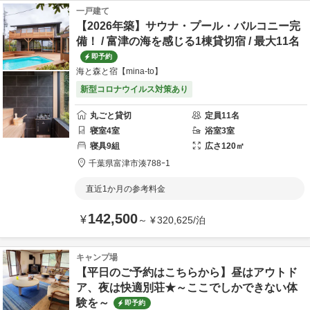
一戸建て
【2026年築】サウナ・プール・バルコニー完
備！ / 富津の海を感じる1棟貸切宿 / 最大11名
即予約
海と森と宿【mina-to】
新型コロナウイルス対策あり
丸ごと貸切
定員
11
名
寝室
4
室
浴室
3
室
寝具
9
組
広さ
120
㎡
千葉県
富津市
湊788ｰ1
直近1か月の参考料金
142,500
¥
～
¥
320,625
/
泊
キャンプ場
【平日のご予約はこちらから】昼はアウトド
ア、夜は快適別荘★～ここでしかできない体
験を～
即予約