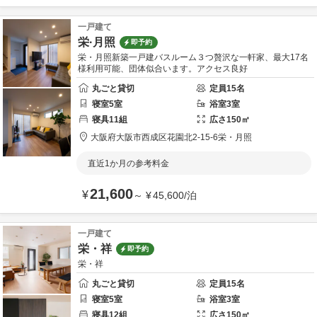
一戸建て
栄·月照
即予約
栄・月照新築一戸建バスルーム３つ贅沢な一軒家、最大17名
様利用可能、団体似合います。アクセス良好
丸ごと貸切
定員
15
名
寝室
5
室
浴室
3
室
寝具
11
組
広さ
150
㎡
大阪府
大阪市西成区
花園北2-15-6
栄・月照
直近1か月の参考料金
21,600
¥
～
¥
45,600
/
泊
一戸建て
栄・祥
即予約
栄・祥
丸ごと貸切
定員
15
名
寝室
5
室
浴室
3
室
寝具
12
組
広さ
150
㎡