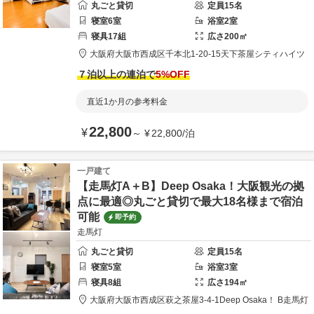
丸ごと貸切
定員
15
名
寝室
6
室
浴室
2
室
寝具
17
組
広さ
200
㎡
大阪府
大阪市
西成区千本北1-20-15
天下茶屋シティハイツ
７泊以上の連泊で
5
%OFF
直近1か月の参考料金
22,800
¥
～
¥
22,800
/
泊
一戸建て
【走馬灯A＋B】Deep Osaka！大阪観光の拠
点に最適◎丸ごと貸切で最大18名様まで宿泊
可能
即予約
走馬灯
丸ごと貸切
定員
15
名
寝室
5
室
浴室
3
室
寝具
8
組
広さ
194
㎡
大阪府
大阪市
西成区萩之茶屋3-4-1
Deep Osaka！ B走馬灯