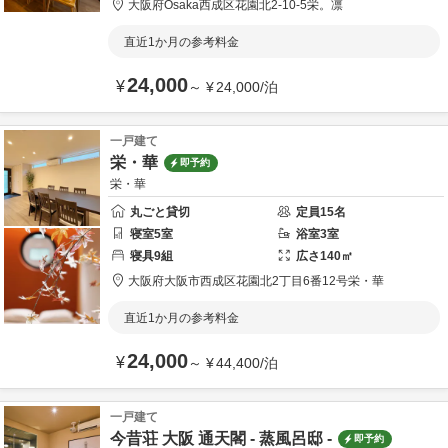
大阪府
Osaka
西成区花園北2-10-5
栄。凛
直近1か月の参考料金
24,000
¥
～
¥
24,000
/
泊
一戸建て
栄・華
即予約
栄・華
丸ごと貸切
定員
15
名
寝室
5
室
浴室
3
室
寝具
9
組
広さ
140
㎡
大阪府
大阪市
西成区花園北2丁目6番12号
栄・華
直近1か月の参考料金
24,000
¥
～
¥
44,400
/
泊
一戸建て
今昔荘 大阪 通天閣 - 蒸風呂邸 -
即予約