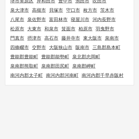
堺市美原区
岸和田市
豊中市
池田市
吹田市
泉大津市
高槻市
貝塚市
守口市
枚方市
茨木市
八尾市
泉佐野市
富田林市
寝屋川市
河内長野市
松原市
大東市
和泉市
箕面市
柏原市
羽曳野市
門真市
摂津市
高石市
藤井寺市
東大阪市
泉南市
四條畷市
交野市
大阪狭山市
阪南市
三島郡島本町
豊能郡豊能町
豊能郡能勢町
泉北郡忠岡町
泉南郡熊取町
泉南郡田尻町
泉南郡岬町
南河内郡太子町
南河内郡河南町
南河内郡千早赤阪村