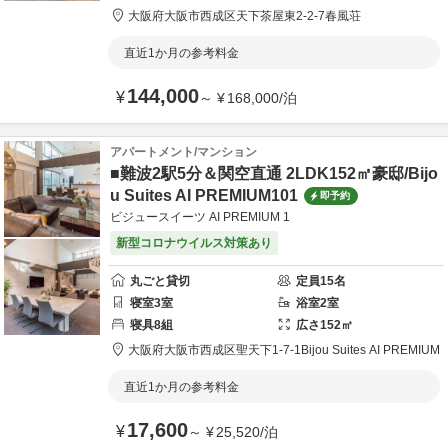
大阪府
大阪市
西成区天下茶屋東2-2-7
春風荘
直近1か月の参考料金
144,000
¥
～
¥
168,000
/
泊
アパートメント/マンション
■難波2駅5分＆関空直通 2LDK152㎡豪邸/Bijo
u Suites AI PREMIUM101
即予約
ビジュースイーツ AI PREMIUM 1
新型コロナウイルス対策あり
丸ごと貸切
定員
15
名
寝室
3
室
浴室
2
室
寝具
8
組
広さ
152
㎡
大阪府
大阪市
西成区聖天下1-7-1
Bijou Suites AI PREMIUM
直近1か月の参考料金
17,600
¥
～
¥
25,520
/
泊