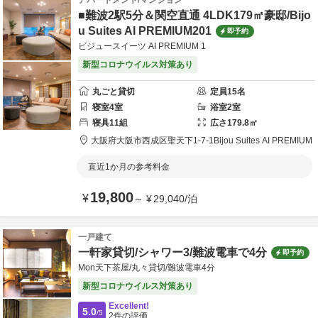
アパートメント/マンション
■難波2駅5分＆関空直通 4LDK179㎡豪邸/Bijo
u Suites AI PREMIUM201
即予約
ビジュースイーツ AI PREMIUM 1
新型コロナウイルス対策あり
丸ごと貸切
定員
15
名
寝室
4
室
浴室
2
室
寝具
11
組
広さ
179.8
㎡
大阪府
大阪市
西成区聖天下1-7-1
Bijou Suites AI PREMIUM
直近1か月の参考料金
19,800
¥
～
¥
29,040
/
泊
一戸建て
一軒家貸切/シャワー3/難波電車で4分
即予約
Mon天下茶屋/丸々貸切/難波電車4分
新型コロナウイルス対策あり
Excellent!
5.0
/5
2
件の評価