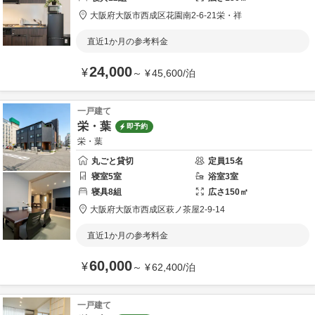
大阪府
大阪市
西成区花園南2-6-21
栄・祥
直近1か月の参考料金
24,000
¥
～
¥
45,600
/
泊
一戸建て
栄・葉
即予約
栄・葉
丸ごと貸切
定員
15
名
寝室
5
室
浴室
3
室
寝具
8
組
広さ
150
㎡
大阪府
大阪市
西成区萩ノ茶屋2-9-14
直近1か月の参考料金
60,000
¥
～
¥
62,400
/
泊
一戸建て