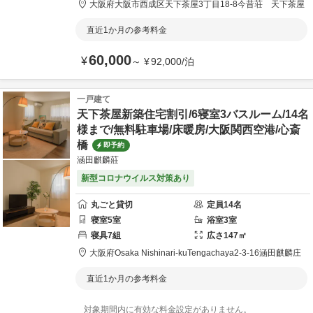
大阪府
大阪市
西成区天下茶屋3丁目18-8
今昔荘 天下茶屋
直近1か月の参考料金
60,000
¥
～
¥
92,000
/
泊
一戸建て
天下茶屋新築住宅割引/6寝室3バスルーム/14名
様まで/無料駐車場/床暖房/大阪関西空港/心斎
橋
即予約
涵田麒麟莊
新型コロナウイルス対策あり
丸ごと貸切
定員
14
名
寝室
5
室
浴室
3
室
寝具
7
組
広さ
147
㎡
大阪府
Osaka Nishinari-ku
Tengachaya2-3-16
涵田麒麟庄
直近1か月の参考料金
対象期間内に有効な料金設定がありません。