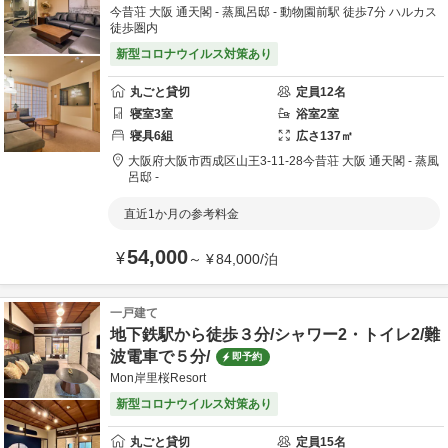
今昔荘 大阪 通天閣 - 蒸風呂邸 - 動物園前駅 徒歩7分 ハルカス
徒歩圏内
新型コロナウイルス対策あり
丸ごと貸切
定員
12
名
寝室
3
室
浴室
2
室
寝具
6
組
広さ
137
㎡
大阪府
大阪市
西成区山王3-11-28
今昔荘 大阪 通天閣 - 蒸風
呂邸 -
直近1か月の参考料金
54,000
¥
～
¥
84,000
/
泊
一戸建て
地下鉄駅から徒歩３分/シャワー2・トイレ2/難
波電車で５分/
即予約
Mon岸里桜Resort
新型コロナウイルス対策あり
丸ごと貸切
定員
15
名