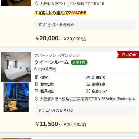
大阪府
大阪市
住之江区御崎
2丁目5番16
７泊以上の連泊で
20
%OFF
直近1か月の参考料金
28,000
¥
～
¥
30,000
/
泊
注目の宿
アパートメント/マンション
クイーンルーム
即予約
Seiryu通天閣
個室
定員
3
名
寝室
1
室
浴室
1
室
寝具
2
組
広さ
25
㎡
大阪府
大阪市
浪速区恵美須西3丁目3-36
Seiryu Tsutenkaku
直近1か月の参考料金
11,500
¥
～
¥
20,700
/
泊