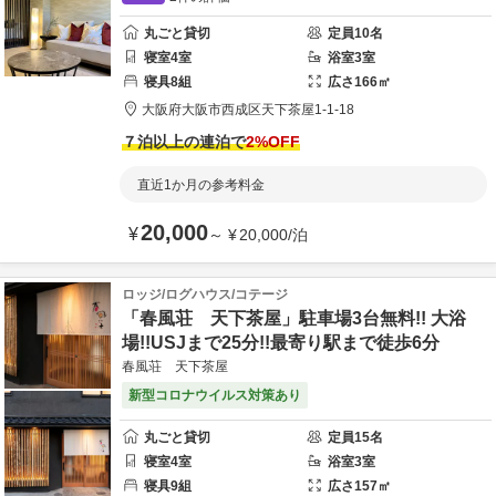
丸ごと貸切
定員
10
名
寝室
4
室
浴室
3
室
寝具
8
組
広さ
166
㎡
大阪府
大阪市
西成区天下茶屋1-1-18
７泊以上の連泊で
2
%OFF
直近1か月の参考料金
20,000
¥
～
¥
20,000
/
泊
ロッジ/ログハウス/コテージ
「春風荘 天下茶屋」駐車場3台無料!! 大浴
場!!USJまで25分!!最寄り駅まで徒歩6分
春風荘 天下茶屋
新型コロナウイルス対策あり
丸ごと貸切
定員
15
名
寝室
4
室
浴室
3
室
寝具
9
組
広さ
157
㎡