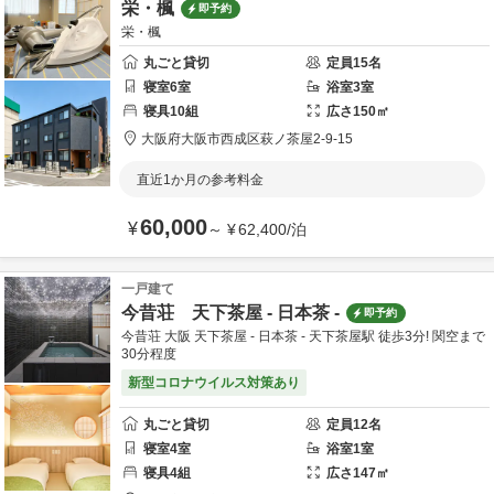
栄・楓
即予約
栄・楓
丸ごと貸切
定員
15
名
寝室
6
室
浴室
3
室
寝具
10
組
広さ
150
㎡
大阪府
大阪市
西成区萩ノ茶屋2-9-15
直近1か月の参考料金
60,000
¥
～
¥
62,400
/
泊
一戸建て
今昔荘 天下茶屋 - 日本茶 -
即予約
今昔荘 大阪 天下茶屋 - 日本茶 - 天下茶屋駅 徒歩3分! 関空まで
30分程度
新型コロナウイルス対策あり
丸ごと貸切
定員
12
名
寝室
4
室
浴室
1
室
寝具
4
組
広さ
147
㎡