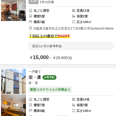
1.0
/5
1
件の評価
丸ごと貸切
定員
12
名
寝室
5
室
浴室
2
室
寝具
7
組
広さ
140
㎡
大阪府
大阪市
住之江区安立1丁目3番11号
Sumiyoshi Marie
７泊以上の連泊で
5
%OFF
直近1か月の参考料金
15,000
¥
～
¥
28,800
/
泊
一戸建て
栄・凛
即予約
栄・凛
新型コロナウイルス対策あり
丸ごと貸切
定員
14
名
寝室
7
室
浴室
3
室
寝具
9
組
広さ
140
㎡