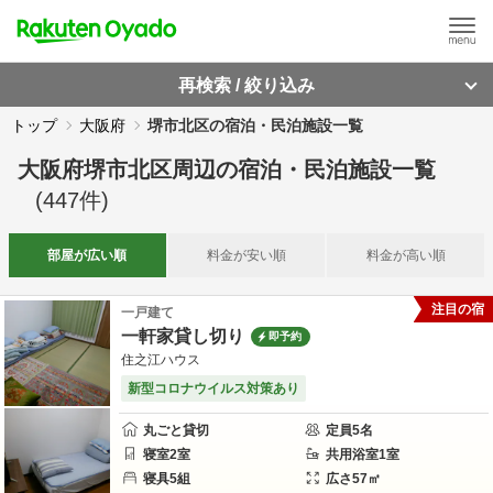
再検索 / 絞り込み
トップ
大阪府
堺市北区の宿泊・民泊施設一覧
大阪府堺市北区周辺
の
宿泊・民泊施設一覧
(
447
件)
部屋が
広い順
料金が
安い順
料金が
高い順
注目の宿
一戸建て
一軒家貸し切り
即予約
住之江ハウス
新型コロナウイルス対策あり
丸ごと貸切
定員
5
名
寝室
2
室
共用
浴室
1
室
寝具
5
組
広さ
57
㎡