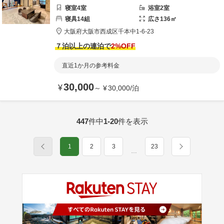
寝室
4
室
浴室
2
室
寝具
14
組
広さ
136
㎡
大阪府
大阪市
西成区千本中1-6-23
７泊以上の連泊で
2
%OFF
直近1か月の参考料金
30,000
¥
～
¥
30,000
/
泊
447
件中
1-20
件を表示
1
2
3
23
…