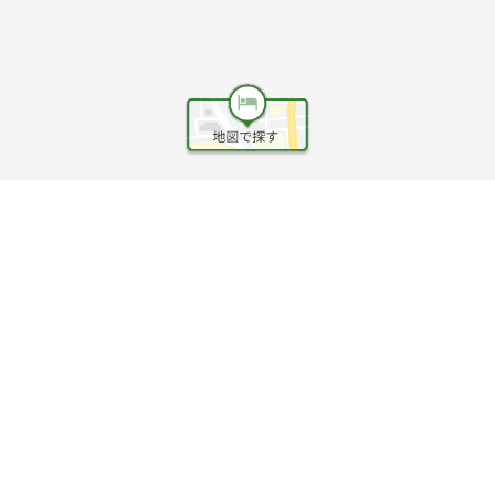
ヘルプ
利用規約
旅行業約款
旅行条件書
旅行業務取扱料金表
個人情報保護方針
会社情報
クッキーポリシー
©Rakuten Group, Inc.