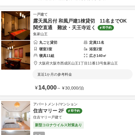
一戸建て
露天風呂付 和風戸建1棟貸切 11名までOK
関空直通 難波・天王寺近く
即予約
集家山王
丸ごと貸切
定員
11
名
寝室
3
室
浴室
2
室
寝具
11
組
広さ
140
㎡
大阪府
大阪市西成区
山王1丁目11番13号
集家山王
直近1か月の参考料金
14,000
¥
～
¥
30,000
/
泊
アパートメント/マンション
住吉マリー 2F
即予約
住吉マリー戸建て
新型コロナウイルス対策あり