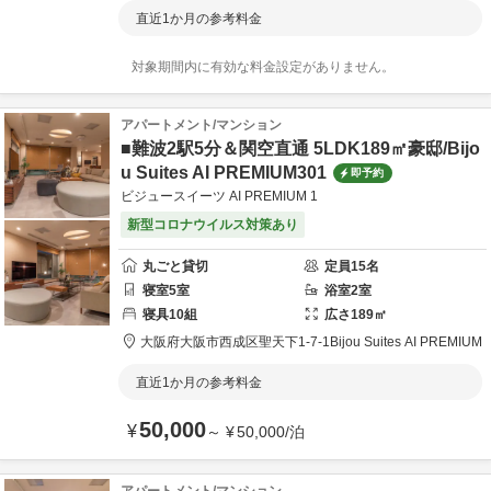
直近1か月の参考料金
対象期間内に有効な料金設定がありません。
アパートメント/マンション
■難波2駅5分＆関空直通 5LDK189㎡豪邸/Bijo
u Suites AI PREMIUM301
即予約
ビジュースイーツ AI PREMIUM 1
新型コロナウイルス対策あり
丸ごと貸切
定員
15
名
寝室
5
室
浴室
2
室
寝具
10
組
広さ
189
㎡
大阪府
大阪市
西成区聖天下1-7-1
Bijou Suites AI PREMIUM
直近1か月の参考料金
50,000
¥
～
¥
50,000
/
泊