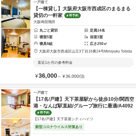
一戸建て
【一棟貸し】大阪府大阪市西成区のまるまる
貸切の一軒家
即予約
大阪鳴宿飛田
丸ごと貸切
定員
14
名
寝室
5
室
浴室
3
室
寝具
9
組
広さ
250
㎡
大阪府
大阪市
西成区山王3丁目16番24号
Minsyuku Tobida
直近1か月の参考料金
36,000
¥
～
¥
36,000
/
泊
一戸建て
【17名/戸建】天下茶屋駅から徒歩10分/関西空
港・なんば駅直結/グループ旅行に最適/A4092
即予約
【17名/戸建】天下茶屋シティハイツ
新型コロナウイルス対策あり