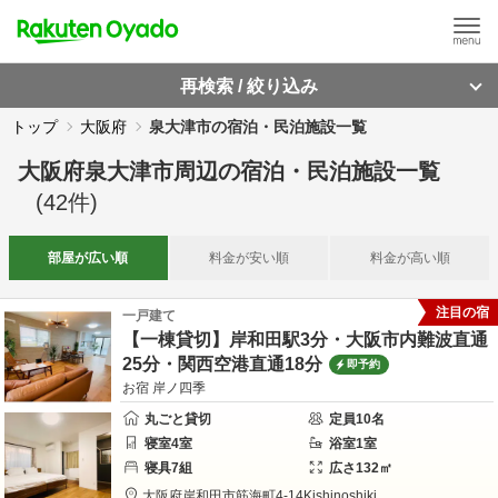
再検索 / 絞り込み
トップ
大阪府
泉大津市の宿泊・民泊施設一覧
大阪府泉大津市周辺
の
宿泊・民泊施設一覧
(
42
件)
部屋が
広い順
料金が
安い順
料金が
高い順
注目の宿
一戸建て
【一棟貸切】岸和田駅3分・大阪市内難波直通
25分・関西空港直通18分
即予約
お宿 岸ノ四季
丸ごと貸切
定員
10
名
寝室
4
室
浴室
1
室
寝具
7
組
広さ
132
㎡
大阪府
岸和田市
筋海町4-14
Kishinoshiki