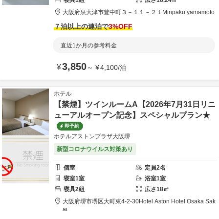
寝具
1
組
広さ
18.24
㎡
大阪府
泉大津市
豊中町３－１１－２１
Minpaku yamamoto
７泊以上の連泊で
3
%OFF
直近1か月の参考料金
3,850
¥
～
¥
4,100
/
泊
ホテル
【禁煙】ツインルームA【2026年7月31日リニ
ューアルオープン記念】スペシャルプラン★
即予約
ホテルアストンプラザ大阪堺
新型コロナウイルス対策あり
個室
定員
2
名
寝室
1
室
浴室
1
室
寝具
2
組
広さ
18
㎡
大阪府
堺市
堺区大町東4-2-30
Hotel Aston Hotel Osaka Sak
ai