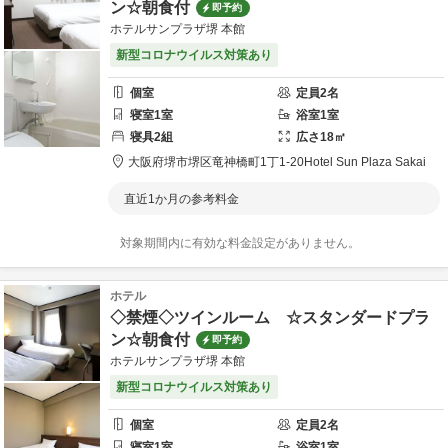
ン☆朝食付
即予約
ホテルサンプラザ堺 本館
新型コロナウイルス対策あり
個室
定員
2
名
寝室
1
室
浴室
1
室
寝具
2
組
広さ
18
㎡
大阪府
堺市
堺区竜神橋町1丁1-20
Hotel Sun Plaza Sakai
直近1か月の参考料金
対象期間内に有効な料金設定がありません。
ホテル
◇禁煙◇ツインルーム ☆スタンダードプラ
ン☆朝食付
即予約
ホテルサンプラザ堺 本館
新型コロナウイルス対策あり
個室
定員
2
名
寝室
1
室
浴室
1
室