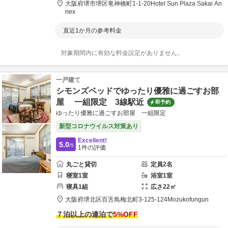
大阪府
堺市
堺区竜神橋町1-1-20
Hotel Sun Plaza Sakai An
nex
直近1か月の参考料金
対象期間内に有効な料金設定がありません。
一戸建て
シモンズベッドでゆったり優雅に過ごすお部
屋 一組限定 3線駅近
即予約
ゆったり優雅に過ごすお部屋 一組限定
新型コロナウイルス対策あり
Excellent!
5.0
/5
1
件の評価
丸ごと貸切
定員
2
名
寝室
1
室
浴室
1
室
寝具
1
組
広さ
22
㎡
大阪府
堺
北区百舌鳥梅北町3-125-124
Mozukofungun
７泊以上の連泊で
5
%OFF