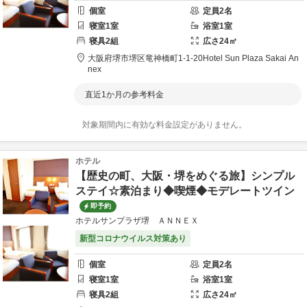
個室
定員
2
名
寝室
1
室
浴室
1
室
寝具
2
組
広さ
24
㎡
大阪府
堺市
堺区竜神橋町1-1-20
Hotel Sun Plaza Sakai An
nex
直近1か月の参考料金
対象期間内に有効な料金設定がありません。
ホテル
【歴史の町、大阪・堺をめぐる旅】シンプル
ステイ☆素泊まり◆喫煙◆モデレートツイン
即予約
ホテルサンプラザ堺 ＡＮＮＥＸ
新型コロナウイルス対策あり
個室
定員
2
名
寝室
1
室
浴室
1
室
寝具
2
組
広さ
24
㎡