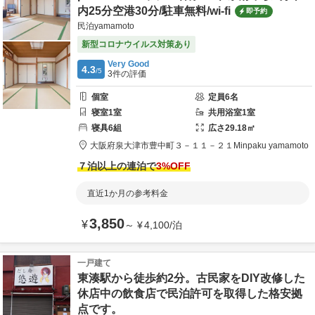
内25分空港30分/駐車無料/wi-fi
即予約
民泊yamamoto
新型コロナウイルス対策あり
Very Good
4.3
/5
3
件の評価
個室
定員
6
名
寝室
1
室
共用
浴室
1
室
寝具
6
組
広さ
29.18
㎡
大阪府
泉大津市
豊中町３－１１－２１
Minpaku yamamoto
７泊以上の連泊で
3
%OFF
直近1か月の参考料金
3,850
¥
～
¥
4,100
/
泊
一戸建て
東湊駅から徒歩約2分。古民家をDIY改修した
休店中の飲食店で民泊許可を取得した格安拠
点です。