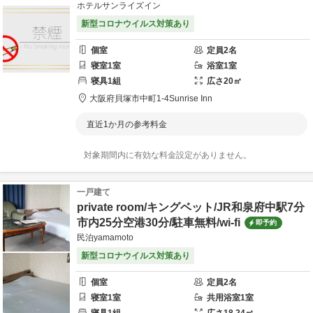
ホテルサンライズイン
新型コロナウイルス対策あり
個室
定員
2
名
寝室
1
室
浴室
1
室
寝具
1
組
広さ
20
㎡
大阪府
貝塚市
中町1-4
Sunrise Inn
直近1か月の参考料金
対象期間内に有効な料金設定がありません。
一戸建て
private room/キングベット/JR和泉府中駅7分
市内25分空港30分/駐車無料/wi-fi
即予約
民泊yamamoto
新型コロナウイルス対策あり
個室
定員
2
名
寝室
1
室
共用
浴室
1
室