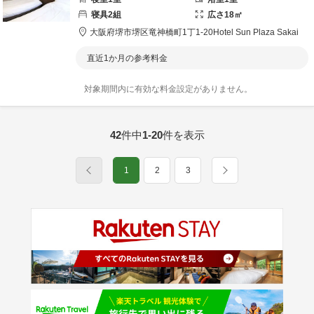
寝具
2
組
広さ
18
㎡
大阪府
堺市
堺区竜神橋町1丁1-20
Hotel Sun Plaza Sakai
直近1か月の参考料金
対象期間内に有効な料金設定がありません。
42
件中
1-20
件を表示
1
2
3