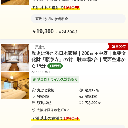
７泊以上の連泊で
10
%OFF
直近1か月の参考料金
19,800
¥
～
¥
24,800
/
泊
注目の宿
一戸建て
歴史に浸れる日本家屋｜200㎡＋中庭｜重要文
化財「願泉寺」の前｜駐車場2台｜関西空港か
ら15分
即予約
Sanada Maru
新型コロナウイルス対策あり
丸ごと貸切
定員
12
名
寝室
4
室
浴室
1
室
寝具
12
組
広さ
200
㎡
大阪府
貝塚市
北町8-2
７泊以上の連泊で
10
%OFF