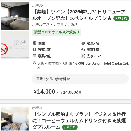
ホテル
【禁煙】ツイン【2026年7月31日リニューア
ルオープン記念】スペシャルプラン★
即予約
ホテルアストンプラザ大阪堺
新型コロナウイルス対策あり
個室
定員
2
名
寝室
1
室
浴室
1
室
寝具
2
組
広さ
20
㎡
大阪府
堺市
堺区大町東4-2-30
Hotel Aston Hotel Osaka Sak
ai
直近1か月の参考料金
14,000
¥
～
¥
14,000
/
泊
ホテル
【シンプル素泊まりプラン】ビジネス＆旅行
に！コーヒーウェルカムドリンク付き★禁煙
ダブルルーム
即予約