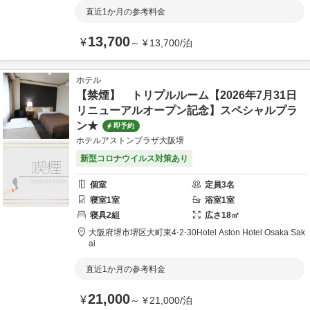
直近1か月の参考料金
13,700
¥
～
¥
13,700
/
泊
ホテル
【禁煙】 トリプルルーム【2026年7月31日
リニューアルオープン記念】スペシャルプラ
ン★
即予約
ホテルアストンプラザ大阪堺
新型コロナウイルス対策あり
個室
定員
3
名
寝室
1
室
浴室
1
室
寝具
2
組
広さ
18
㎡
大阪府
堺市
堺区大町東4-2-30
Hotel Aston Hotel Osaka Sak
ai
直近1か月の参考料金
21,000
¥
～
¥
21,000
/
泊