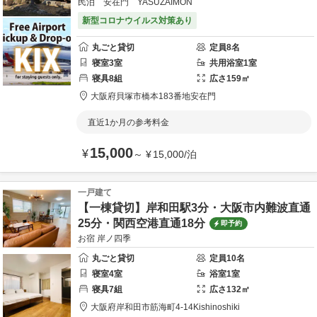
民泊 安在門 YASUZAIMON
新型コロナウイルス対策あり
丸ごと貸切
定員
8
名
寝室
3
室
共用
浴室
1
室
寝具
8
組
広さ
159
㎡
大阪府
貝塚市
橋本183番地
安在門
直近1か月の参考料金
15,000
¥
～
¥
15,000
/
泊
一戸建て
【一棟貸切】岸和田駅3分・大阪市内難波直通
25分・関西空港直通18分
即予約
お宿 岸ノ四季
丸ごと貸切
定員
10
名
寝室
4
室
浴室
1
室
寝具
7
組
広さ
132
㎡
大阪府
岸和田市
筋海町4-14
Kishinoshiki