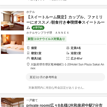
ホテル
【スイートルーム限定】カップル、ファミリ
ーにオススメ♪朝食付き◆喫煙◆スイートルー
ム
即予約
ホテルサンプラザ堺 ＡＮＮＥＸ
新型コロナウイルス対策あり
個室
定員
4
名
寝室
1
室
浴室
1
室
寝具
2
組
広さ
40
㎡
大阪府
堺市
堺区竜神橋町1-1-20
Hotel Sun Plaza Sakai An
nex
直近1か月の参考料金
対象期間内に有効な料金設定がありません。
一戸建て
private room/広々8名様/JR和泉府中駅7分市