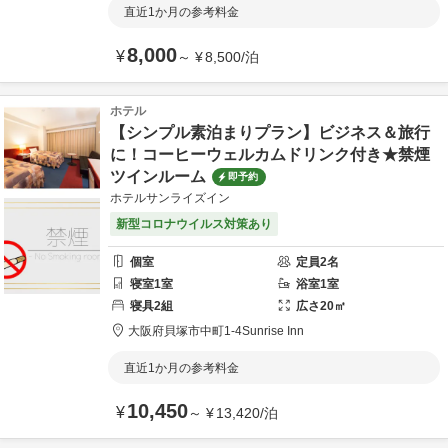
直近1か月の参考料金
8,000
¥
～
¥
8,500
/
泊
ホテル
【シンプル素泊まりプラン】ビジネス＆旅行
に！コーヒーウェルカムドリンク付き★禁煙
ツインルーム
即予約
ホテルサンライズイン
新型コロナウイルス対策あり
個室
定員
2
名
寝室
1
室
浴室
1
室
寝具
2
組
広さ
20
㎡
大阪府
貝塚市
中町1-4
Sunrise Inn
直近1か月の参考料金
10,450
¥
～
¥
13,420
/
泊