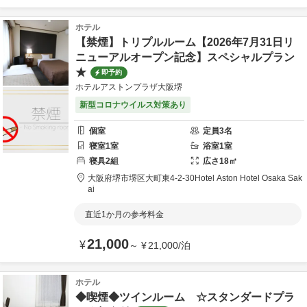
ホテル
【禁煙】トリプルルーム【2026年7月31日リ
ニューアルオープン記念】スペシャルプラン
★
即予約
ホテルアストンプラザ大阪堺
新型コロナウイルス対策あり
個室
定員
3
名
寝室
1
室
浴室
1
室
寝具
2
組
広さ
18
㎡
大阪府
堺市
堺区大町東4-2-30
Hotel Aston Hotel Osaka Sak
ai
直近1か月の参考料金
21,000
¥
～
¥
21,000
/
泊
ホテル
◆喫煙◆ツインルーム ☆スタンダードプラ