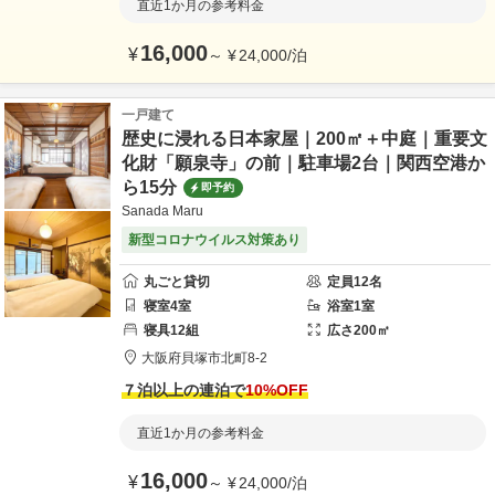
直近1か月の参考料金
16,000
¥
～
¥
24,000
/
泊
一戸建て
歴史に浸れる日本家屋｜200㎡＋中庭｜重要文
化財「願泉寺」の前｜駐車場2台｜関西空港か
ら15分
即予約
Sanada Maru
新型コロナウイルス対策あり
丸ごと貸切
定員
12
名
寝室
4
室
浴室
1
室
寝具
12
組
広さ
200
㎡
大阪府
貝塚市
北町8-2
７泊以上の連泊で
10
%OFF
直近1か月の参考料金
16,000
¥
～
¥
24,000
/
泊