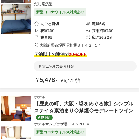
だし庵悠遊
新型コロナウイルス対策あり
丸ごと貸切
定員
6
名
寝室
1
室
共用
浴室
1
室
寝具
6
組
広さ
26.82
㎡
大阪府
堺市
堺区昭和通３丁４２−１４
７泊以上の連泊で
20
%OFF
直近1か月の参考料金
5,478
¥
～
¥
5,478
/
泊
ホテル
【歴史の町、大阪・堺をめぐる旅】シンプル
ステイ☆素泊まり◇禁煙◇モデレートツイン
即予約
ホテルサンプラザ堺 ＡＮＮＥＸ
新型コロナウイルス対策あり