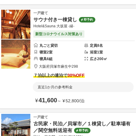
一戸建て
サウナ付き一棟貸し
即予約
Hotel&Sauna 大坂屋 -縁-
新型コロナウイルス対策あり
丸ごと貸切
定員
8
名
寝室
2
室
浴室
1
室
寝具
6
組
広さ
200
㎡
大阪府
貝塚市
麻生中298
７泊以上の連泊で
30
%OFF
直近1か月の参考料金
41,600
¥
～
¥
52,800
/
泊
一戸建て
古民家・民泊／貝塚市／１棟貸し／駐車場有
／関空無料送迎有
即予約