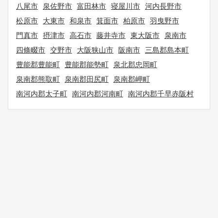
八尾市
泉佐野市
富田林市
寝屋川市
河内長野市
松原市
大東市
和泉市
箕面市
柏原市
羽曳野市
門真市
摂津市
高石市
藤井寺市
東大阪市
泉南市
四條畷市
交野市
大阪狭山市
阪南市
三島郡島本町
豊能郡豊能町
豊能郡能勢町
泉北郡忠岡町
泉南郡熊取町
泉南郡田尻町
泉南郡岬町
南河内郡太子町
南河内郡河南町
南河内郡千早赤阪村