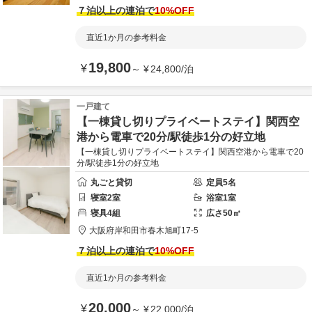
７泊以上の連泊で
10
%OFF
直近1か月の参考料金
19,800
¥
～
¥
24,800
/
泊
一戸建て
【一棟貸し切りプライベートステイ】関西空
港から電車で20分/駅徒歩1分の好立地
【一棟貸し切りプライベートステイ】関西空港から電車で20
分/駅徒歩1分の好立地
丸ごと貸切
定員
5
名
寝室
2
室
浴室
1
室
寝具
4
組
広さ
50
㎡
大阪府
岸和田市
春木旭町17-5
７泊以上の連泊で
10
%OFF
直近1か月の参考料金
20,000
¥
～
¥
22,000
/
泊