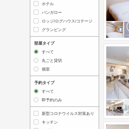
y
ホテル
i
t
n
バンガロー
o
t
ロッジ/ログハウス/コテージ
i
e
グランピング
n
r
t
a
部屋タイプ
e
c
すべて
r
t
丸ごと貸切
a
w
個室
c
i
t
t
予約タイプ
w
h
すべて
i
t
即予約のみ
t
h
h
e
新型コロナウイルス対策あり
t
c
キッチン
h
a