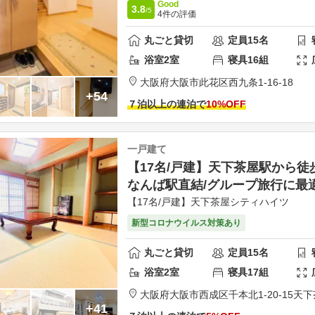
Good
3.8
/5
4
件の評価
丸ごと貸切
定員
15
名
浴室
2
室
寝具
16
組
大阪府
大阪市
此花区
西九条1-16-18
+54
７泊以上の連泊で
10
%OFF
一戸建て
【17名/戸建】天下茶屋駅から徒
なんば駅直結/グループ旅行に最適/
【17名/戸建】天下茶屋シティハイツ
新型コロナウイルス対策あり
丸ごと貸切
定員
15
名
浴室
2
室
寝具
17
組
大阪府
大阪市
西成区千本北1-20-15
天下
+41