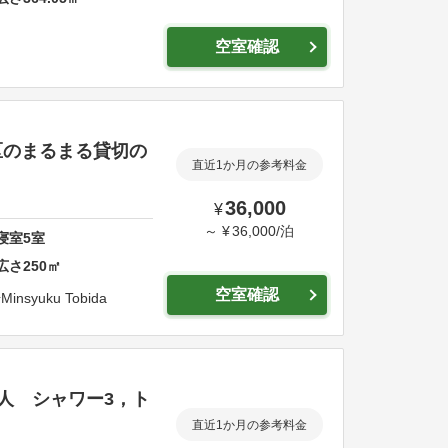
空室確認
区のまるまる貸切の
直近1か月の参考料金
36,000
¥
～
¥
36,000
/
泊
寝室
5
室
広さ
250
㎡
空室確認
号
Minsyuku Tobida
2人 シャワー3，ト
直近1か月の参考料金