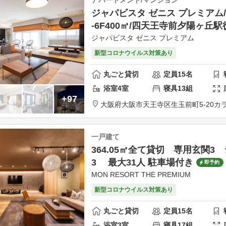
ジャパビスタ ゼニス プレミアム
-6F400㎡/四天王寺前夕陽ヶ丘駅
ジャパビスタ ゼニス プレミアム
新型コロナウイルス対策あり
丸ごと貸切
定員
15
名
浴室
4
室
寝具
13
組
+97
大阪府
大阪市
天王寺区生玉前町5-20
カラ
一戸建て
364.05㎡全て貸切 専用玄関3
3 最大31人 駐車場付き
即予約
MON RESORT THE PREMIUM
新型コロナウイルス対策あり
丸ごと貸切
定員
15
名
浴室
3
室
寝具
17
組