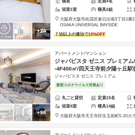
個室
定員
4
名
浴室
1
室
寝具
2
組
大阪府
大阪市
此花区春日出南3丁目2番27
OSAKA UNIVERSAL BAYSIDE
+24
７泊以上の連泊で
15
%OFF
アパートメント/マンション
ジャパビスタ ゼニス プレミアム
-4F400㎡/四天王寺前夕陽ヶ丘駅
ジャパビスタ ゼニス プレミアム
新型コロナウイルス対策あり
丸ごと貸切
定員
15
名
浴室
4
室
寝具
14
組
+96
大阪府
大阪市
天王寺区生玉前町5-20
カラ
アパートメント/マンション