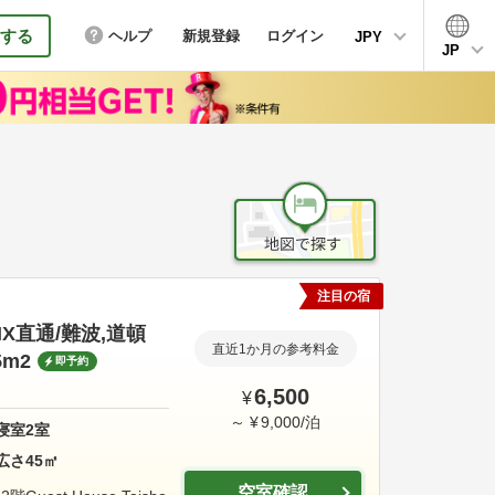
する
ヘルプ
新規登録
ログイン
JPY
JP
注目の宿
X直通/難波,道頓
直近1か月の参考料金
5m2
即予約
6,500
¥
～
¥
9,000
/
泊
寝室
2
室
広さ
45
㎡
空室確認