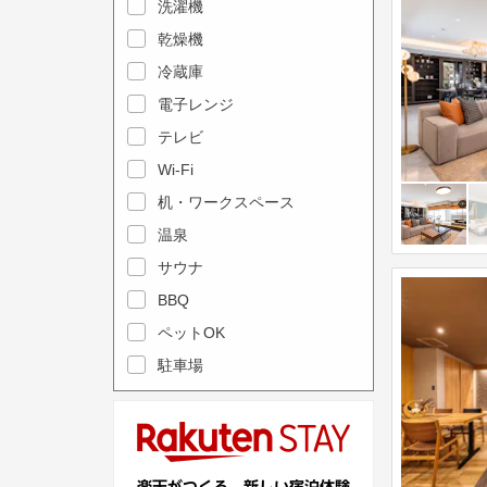
e
洗濯機
l
c
e
乾燥機
a
n
冷蔵庫
l
d
電子レンジ
e
a
テレビ
n
r
Wi-Fi
d
a
机・ワークスペース
a
n
r
温泉
d
a
s
サウナ
n
e
BBQ
d
l
ペットOK
s
e
駐車場
e
c
l
t
e
a
c
d
t