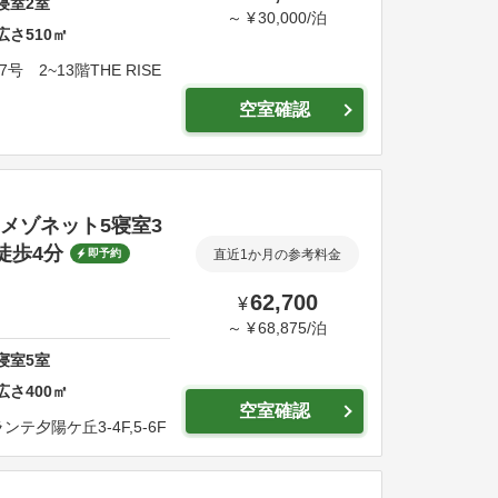
寝室
2
室
～
¥
30,000
/
泊
広さ
510
㎡
号 2~13階
THE RISE
空室確認
/メゾネット5寝室3
徒歩4分
即予約
直近1か月の参考料金
62,700
¥
～
¥
68,875
/
泊
寝室
5
室
広さ
400
㎡
空室確認
ンテ夕陽ケ丘3-4F,5-6F