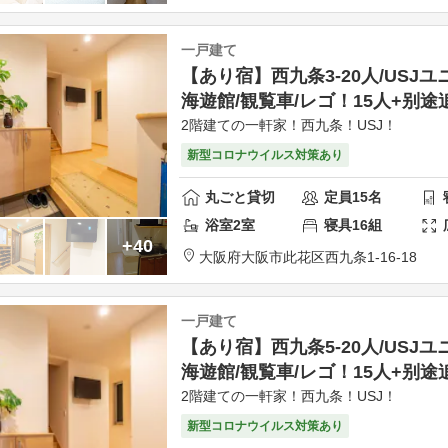
一戸建て
【あり宿】西九条3-20人/USJユ
海遊館/観覧車/レゴ！15人+别途
2階建ての一軒家！西九条！USJ！
新型コロナウイルス対策あり
丸ごと貸切
定員
15
名
浴室
2
室
寝具
16
組
+40
大阪府
大阪市
此花区
西九条1-16-18
一戸建て
【あり宿】西九条5-20人/USJユ
海遊館/観覧車/レゴ！15人+别途
2階建ての一軒家！西九条！USJ！
新型コロナウイルス対策あり