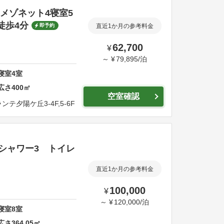
/メゾネット4寝室5
徒歩4分
即予約
直近1か月の参考料金
62,700
¥
～
¥
79,895
/
泊
寝室
4
室
広さ
400
㎡
空室確認
ンテ夕陽ケ丘3-4F,5-6F
 シャワー3 トイレ
直近1か月の参考料金
100,000
¥
～
¥
120,000
/
泊
寝室
8
室
広さ
364.05
㎡