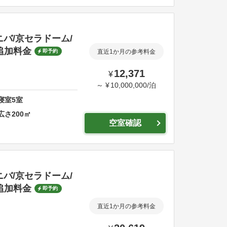
ニバ/京セラドーム/
追加料金
即予約
直近1か月の参考料金
12,371
¥
～
¥
10,000,000
/
泊
寝室
5
室
広さ
200
㎡
空室確認
ニバ/京セラドーム/
追加料金
即予約
直近1か月の参考料金