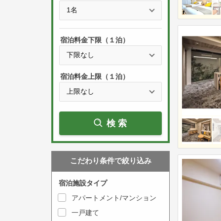
e
t
s
h
s
e
宿泊料金下限（１泊）
t
d
h
o
e
w
宿泊料金上限（１泊）
d
n
o
a
w
r
検索
n
r
a
o
r
w
こだわり条件で絞り込み
r
k
o
e
宿泊施設タイプ
w
y
アパートメント/マンション
k
t
一戸建て
e
o