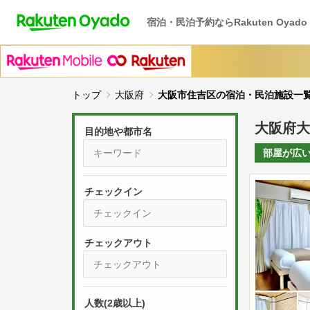
宿泊・民泊予約ならRakuten Oyado
トップ
大阪府
大阪市住吉区の宿泊・民泊施設一
大阪府大
目的地や都市名
部屋が
広
チェックイン
P
r
e
P
s
人数(2歳以上)
r
s