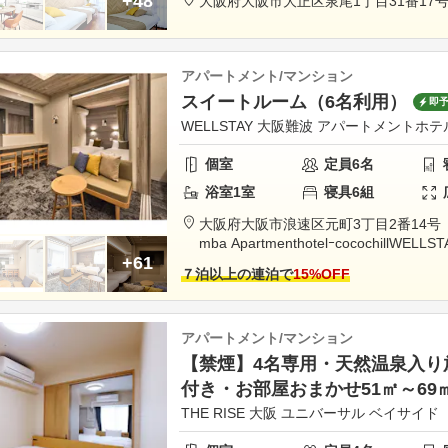
+48
大阪府
大阪市
大正区泉尾1丁目31番17号
アパートメント/マンション
スイートルーム（6名利用）
即
WELLSTAY 大阪難波 アパートメントホ
個室
定員
6
名
浴室
1
室
寝具
6
組
大阪府
大阪市
浪速区元町3丁目2番14号 WE
mba Apartmenthotelｰcocochill
WELLSTA
+61
ment hotelｰcoco chill
７泊以上の連泊で
15
%OFF
アパートメント/マンション
【禁煙】4名専用・天然温泉入り
付き・お部屋おまかせ51㎡～69
THE RISE 大阪 ユニバーサル ベイサイド