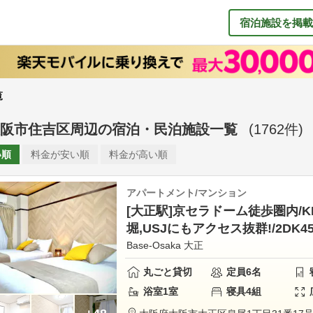
宿泊施設を掲載
覧
阪市住吉区周辺
の
宿泊・民泊施設一覧
(
1762
件)
い順
料金が
安い順
料金が
高い順
アパートメント/マンション
[大正駅]京セラドーム徒歩圏内/KI
堀,USJにもアクセス抜群!/2DK4
Base-Osaka 大正
丸ごと貸切
定員
6
名
浴室
1
室
寝具
4
組