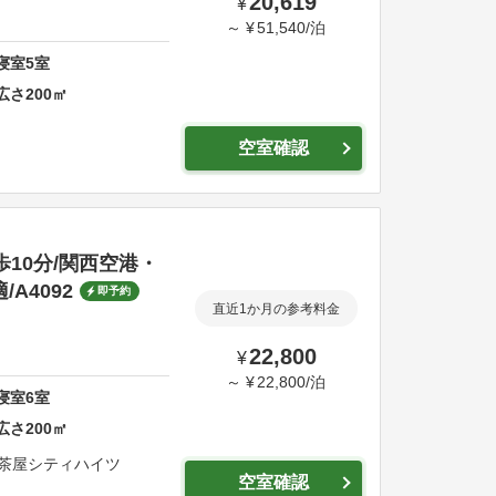
20,619
¥
～
¥
51,540
/
泊
寝室
5
室
広さ
200
㎡
空室確認
歩10分/関西空港・
A4092
即予約
直近1か月の参考料金
22,800
¥
～
¥
22,800
/
泊
寝室
6
室
広さ
200
㎡
茶屋シティハイツ
空室確認