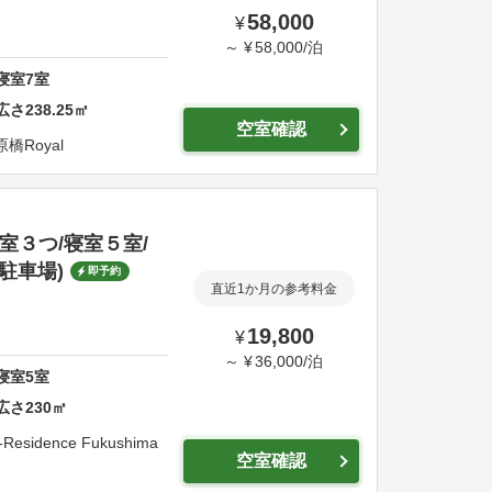
58,000
¥
～
¥
58,000
/
泊
寝室
7
室
広さ
238.25
㎡
空室確認
橋Royal
浴室３つ/寝室５室/
駐車場)
即予約
直近1か月の参考料金
19,800
¥
～
¥
36,000
/
泊
寝室
5
室
広さ
230
㎡
-Residence Fukushima
空室確認