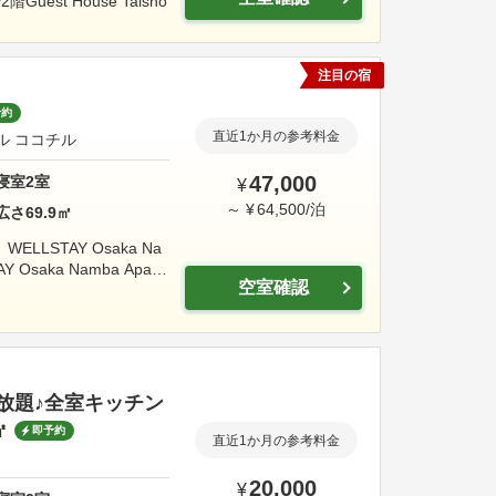
2階
Guest House Taisho
注目の宿
予約
直近1か月の参考料金
テル ココチル
47,000
寝室
2
室
¥
～
¥
64,500
/
泊
広さ
69.9
㎡
LLSTAY Osaka Na
Y Osaka Namba Apart
空室確認
放題♪全室キッチン
㎡
即予約
直近1か月の参考料金
20,000
¥