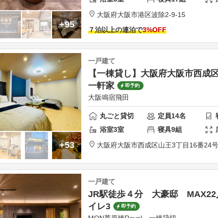
大阪府
大阪市
港区波除2-9-15
+95
７泊以上の連泊で
3
%OFF
一戸建て
【一棟貸し】大阪府大阪市西成
一軒家
即予約
大阪鳴宿飛田
丸ごと貸切
定員
14
名
浴室
3
室
寝具
9
組
+53
大阪府
大阪市
西成区山王3丁目16番24
一戸建て
JR駅徒歩４分 大豪邸 MAX2
イレ3
即予約
MON芦原橋Royal 一棟貸切