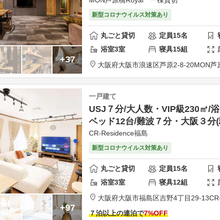
新型コロナウイルス対策あり
丸ごと貸切
定員
15
名
浴室
3
室
寝具
15
組
+37
大阪府
大阪市
浪速区芦原2-8-20
MON芦原
一戸建て
USJ７分/大人数・VIP級230㎡/
ベッド12台/難波７分・大阪３分(
CR-Residence福島
新型コロナウイルス対策あり
丸ごと貸切
定員
15
名
浴室
3
室
寝具
12
組
大阪府
大阪市
福島区吉野4丁目29-13
CR
+97
７泊以上の連泊で
7
%OFF