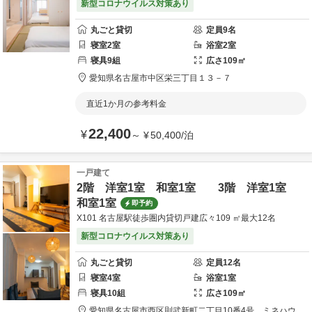
新型コロナウイルス対策あり
丸ごと貸切
定員
9
名
寝室
2
室
浴室
2
室
寝具
9
組
広さ
109
㎡
愛知県
名古屋市
中区栄三丁目１３－７
直近1か月の参考料金
22,400
¥
～
¥
50,400
/
泊
一戸建て
2階 洋室1室 和室1室 3階 洋室1室
和室1室
即予約
X101 名古屋駅徒歩圏内貸切戸建広々109 ㎡最大12名
新型コロナウイルス対策あり
丸ごと貸切
定員
12
名
寝室
4
室
浴室
1
室
寝具
10
組
広さ
109
㎡
愛知県
名古屋市
西区則武新町二丁目10番4号
ミネハウ