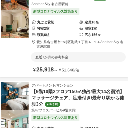
Another Sky 名古屋駅前
新型コロナウイルス対策あり
丸ごと貸切
定員
10
名
寝室
2
室
浴室
1
室
寝具
6
組
広さ
156
㎡
愛知県
名古屋市
中村区則武１丁目４−１４
Another Sky 名
古屋駅前
直近1か月の参考料金
25,918
¥
～
¥
51,640
/
泊
アパートメント/マンション
【9階10階2フロア150㎡独占/最大14名宿泊】
マッサージチェア、足湯付き/最寄り駅から徒
歩3分
即予約
第47プロスパービル9階10階
新型コロナウイルス対策あり