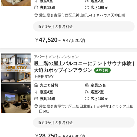
寝室
5
室
浴室
2
室
寝具
18
組
広さ
199
㎡
愛知県
名古屋市
西区天神山町1-4
ミネハウス天神山町
直近1か月の参考料金
47,520
¥
～
¥
47,520
/
泊
アパートメント/マンション
最上階の屋上バルコニーにテントサウナ体験 |
大迫力ポップインアラジン
即予約
上飯田STAY
丸ごと貸切
定員
15
名
寝室
4
室
浴室
2
室
寝具
14
組
広さ
180
㎡
愛知県
名古屋市
北区上飯田北町2丁目4番地1
グラシア上飯
田601
直近1か月の参考料金
28,750
¥
～
¥
49,680
/
泊