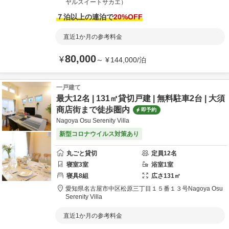
ヤルスイートサカエ）
７泊以上の連泊で
20
%OFF
直近1か月の参考料金
80,000
¥
～
¥
144,000
/
泊
一戸建て
最大12名 | 131㎡貸切戸建 | 無料駐車2台 | 大須
商店街まで徒歩圏内
即予約
Nagoya Osu Serenity Villa
新型コロナウイルス対策あり
丸ごと貸切
定員
12
名
寝室
3
室
浴室
1
室
寝具
8
組
広さ
131
㎡
愛知県
名古屋市
中区松原三丁目１５番１３号
Nagoya Osu
Serenity Villa
直近1か月の参考料金