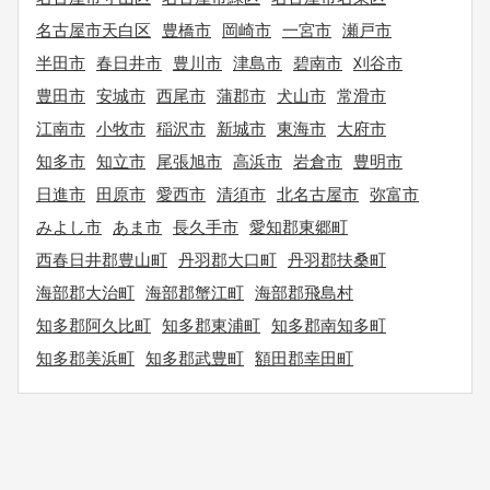
名古屋市天白区
豊橋市
岡崎市
一宮市
瀬戸市
半田市
春日井市
豊川市
津島市
碧南市
刈谷市
豊田市
安城市
西尾市
蒲郡市
犬山市
常滑市
江南市
小牧市
稲沢市
新城市
東海市
大府市
知多市
知立市
尾張旭市
高浜市
岩倉市
豊明市
日進市
田原市
愛西市
清須市
北名古屋市
弥富市
みよし市
あま市
長久手市
愛知郡東郷町
西春日井郡豊山町
丹羽郡大口町
丹羽郡扶桑町
海部郡大治町
海部郡蟹江町
海部郡飛島村
知多郡阿久比町
知多郡東浦町
知多郡南知多町
知多郡美浜町
知多郡武豊町
額田郡幸田町