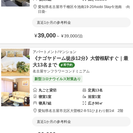
愛知県
名古屋市
千種区今池南19-20
Asobi Stay今池南 -向
日葵-
直近1か月の参考料金
39,000
¥
～
¥
39,000
/
泊
アパートメント/マンション
《ナゴヤドーム徒歩12分》大曽根駅すぐ｜最
大13名まで
即予約
名古屋サンフラワーコンドミニアム
新型コロナウイルス対策あり
丸ごと貸切
定員
13
名
寝室
1
室
浴室
1
室
寝具
7
組
広さ
90
㎡
愛知県
名古屋市北区
大曽根2-8-51
ひまわり館1st 2階
直近1か月の参考料金