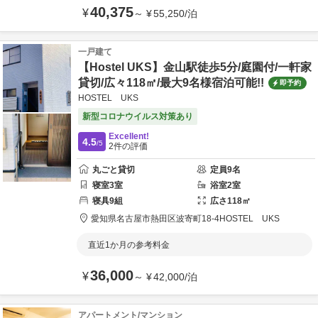
40,375
¥
～
¥
55,250
/
泊
一戸建て
【Hostel UKS】金山駅徒歩5分/庭園付/一軒家
貸切/広々118㎡/最大9名様宿泊可能!!
即予約
HOSTEL UKS
新型コロナウイルス対策あり
Excellent!
4.5
/5
2
件の評価
丸ごと貸切
定員
9
名
寝室
3
室
浴室
2
室
寝具
9
組
広さ
118
㎡
愛知県
名古屋市
熱田区波寄町18-4
HOSTEL UKS
直近1か月の参考料金
36,000
¥
～
¥
42,000
/
泊
アパートメント/マンション