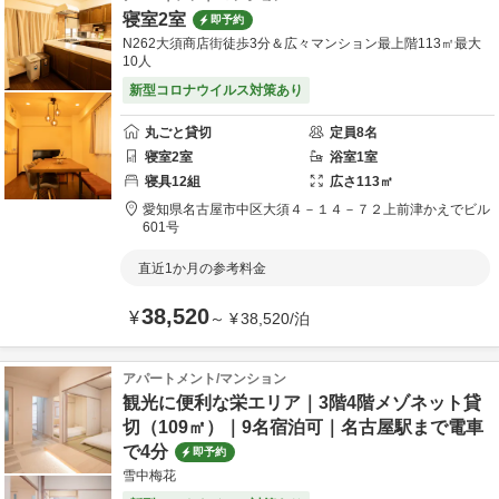
寝室2室
即予約
N262大須商店街徒歩3分＆広々マンション最上階113㎡最大
10人
新型コロナウイルス対策あり
丸ごと貸切
定員
8
名
寝室
2
室
浴室
1
室
寝具
12
組
広さ
113
㎡
愛知県
名古屋市
中区大須４－１４－７２
上前津かえでビル
601号
直近1か月の参考料金
38,520
¥
～
¥
38,520
/
泊
アパートメント/マンション
観光に便利な栄エリア｜3階4階メゾネット貸
切（109㎡）｜9名宿泊可｜名古屋駅まで電車
で4分
即予約
雪中梅花