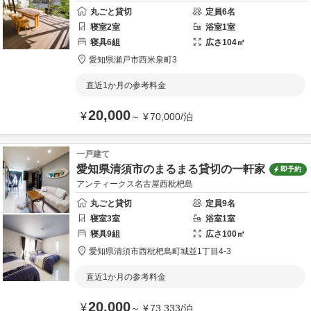
丸ごと貸切
定員
6
名
寝室
2
室
浴室
1
室
寝具
6
組
広さ
104
㎡
愛知県
瀬戸市
西米泉町3
直近1か月の参考料金
20,000
¥
～
¥
70,000
/
泊
一戸建て
愛知県清須市のまるまる貸切の一軒家
即予約
アンティークス名古屋西枇杷島
丸ごと貸切
定員
9
名
寝室
3
室
浴室
1
室
寝具
9
組
広さ
100
㎡
愛知県
清須市
西枇杷島町城並1丁目4-3
直近1か月の参考料金
20,000
¥
～
¥
73,333
/
泊