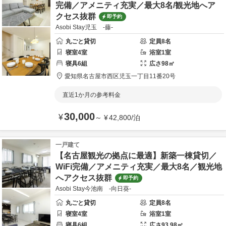
完備／アメニティ充実／最大8名/観光地へア
クセス抜群
即予約
Asobi Stay児玉 -藤-
丸ごと貸切
定員
8
名
寝室
4
室
浴室
1
室
寝具
6
組
広さ
98
㎡
愛知県
名古屋市
西区児玉一丁目11番20号
直近1か月の参考料金
30,000
¥
～
¥
42,800
/
泊
一戸建て
【名古屋観光の拠点に最適】新築一棟貸切／
WiFi完備／アメニティ充実／最大8名／観光地
へアクセス抜群
即予約
Asobi Stay今池南 -向日葵-
丸ごと貸切
定員
8
名
寝室
4
室
浴室
1
室
寝具
6
組
広さ
93.98
㎡