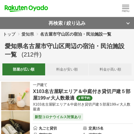
再検索 / 絞り込み
トップ
愛知県
名古屋市守山区の宿泊・民泊施設一覧
愛知県名古屋市守山区周辺
の
宿泊・民泊施設
一覧
(
212
件)
部屋が
広い順
料金が
安い順
料金が
高い順
一戸建て
X103名古屋駅エリア＆中庭付き貸切戸建５部
屋199㎡大人数最適
即予約
X103名古屋駅エリア＆中庭付き貸切戸建５部屋199㎡大人数
最適
新型コロナウイルス対策あり
丸ごと貸切
定員
15
名