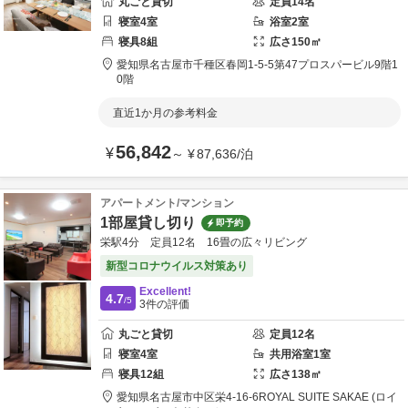
丸ごと貸切
定員
14
名
寝室
4
室
浴室
2
室
寝具
8
組
広さ
150
㎡
愛知県
名古屋市
千種区春岡1-5-5
第47プロスパービル9階1
0階
直近1か月の参考料金
56,842
¥
～
¥
87,636
/
泊
アパートメント/マンション
1部屋貸し切り
即予約
栄駅4分 定員12名 16畳の広々リビング
新型コロナウイルス対策あり
Excellent!
4.7
/5
3
件の評価
丸ごと貸切
定員
12
名
寝室
4
室
共用
浴室
1
室
寝具
12
組
広さ
138
㎡
愛知県
名古屋市
中区栄4-16-6
ROYAL SUITE SAKAE (ロイ