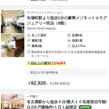
アパートメント/マンション
矢場町駅より徒歩1分の豪華メゾネット☆ラグ
ジュアリー民泊（9階）
Stanza Verde Nagoya
丸ごと貸切
定員
8
名
寝室
2
室
浴室
1
室
寝具
6
組
広さ
175
㎡
愛知県
名古屋市
中区栄5-15-17
名古屋再生医療幹細胞免疫
センタービル
７泊以上の連泊で
1
%OFF
直近1か月の参考料金
92,928
¥
～
¥
158,400
/
泊
一戸建て
名古屋駅から徒歩５分/最大１０名様宿泊可能/
2LDK戸建物件/１日１組限定
即予約