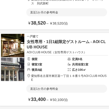
ス 則武新町
直近1か月の参考料金
38,520
¥
～
¥
38,520
/
泊
一戸建て
女性専用・1日1組限定ゲストルーム - AOI CL
UB HOUSE
AOI CLUB HOUSE（女性専用ゲストハウス）
個室
定員
8
名
寝室
3
室
共用
浴室
1
室
寝具
8
組
広さ
106
㎡
愛知県
名古屋市
東区葵一丁目１８番５号
AOI CLUB HOUS
E
直近1か月の参考料金
33,400
¥
～
¥
50,100
/
泊