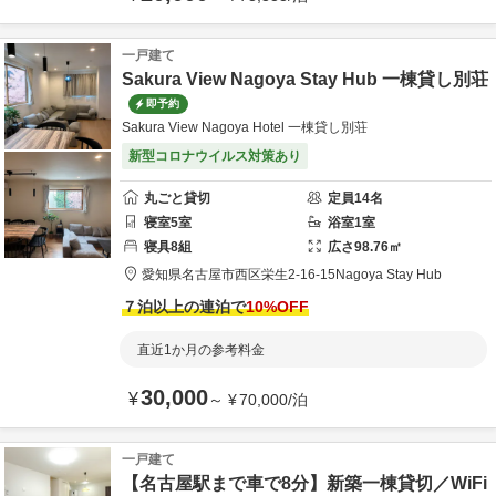
一戸建て
Sakura View Nagoya Stay Hub 一棟貸し別荘
即予約
Sakura View Nagoya Hotel 一棟貸し別荘
新型コロナウイルス対策あり
丸ごと貸切
定員
14
名
寝室
5
室
浴室
1
室
寝具
8
組
広さ
98.76
㎡
愛知県
名古屋市
西区栄生2-16-15
Nagoya Stay Hub
７泊以上の連泊で
10
%OFF
直近1か月の参考料金
30,000
¥
～
¥
70,000
/
泊
一戸建て
【名古屋駅まで車で8分】新築一棟貸切／WiFi