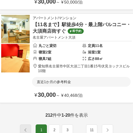
30,000
¥
～
¥
50,000
/
泊
アパートメント/マンション
【11名まで】駅徒歩4分・最上階バルコニー・
大須商店街すぐ
即予約
名古屋アパートメント大須
丸ごと貸切
定員
11
名
寝室
2
室
浴室
1
室
寝具
7
組
広さ
88
㎡
愛知県
名古屋市
中区大須二丁目1番15号
伏見ヨックスビル
10階
直近1か月の参考料金
30,000
¥
～
¥
40,468
/
泊
212
件中
1-20
件を表示
1
2
3
11
…