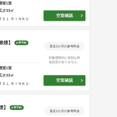
寝室
1
室
広さ
33
㎡
空室確認
ＴＥＬ ＲＩＮＫＵ
禁煙】
即予約
直近1か月の参考料金
対象期間内に有効な料
金設定がありません。
寝室
1
室
広さ
33
㎡
空室確認
ＴＥＬ ＲＩＮＫＵ
煙】
即予約
直近1か月の参考料金