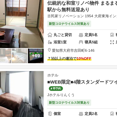
伝統的な和室リノベ物件 まるまる貸切 
駅から無料送迎あり
古民家リノベーション 1954 大府東海イン
新型コロナウイルス対策あり
丸ごと貸切
定員
5
名
浴室
1
室
寝具
5
組
愛知県
大府市
吉田町6-146
+69
７泊以上の連泊で
10
%OFF
ホテル
■WEB限定■4階スタンダードツ
即予約
Jホテルりんくう
新型コロナウイルス対策あり
個室
定員
2
名