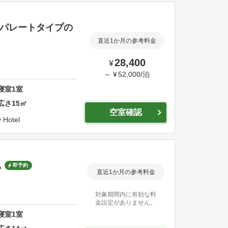
セパレートタイプの
直近1か月の参考料金
28,400
¥
～
¥
52,000
/
泊
寝室
1
室
広さ
15
㎡
空室確認
y Hotel
ム
即予約
直近1か月の参考料金
対象期間内に有効な料
金設定がありません。
寝室
1
室