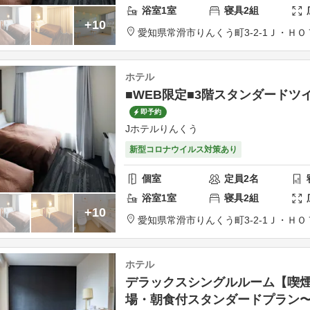
浴室
1
室
寝具
2
組
+10
愛知県
常滑市
りんくう町3-2-1
Ｊ・ＨＯ
ホテル
■WEB限定■3階スタンダードツ
即予約
Jホテルりんくう
新型コロナウイルス対策あり
個室
定員
2
名
浴室
1
室
寝具
2
組
+10
愛知県
常滑市
りんくう町3-2-1
Ｊ・ＨＯ
ホテル
デラックスシングルルーム【喫
場・朝食付スタンダードプラン