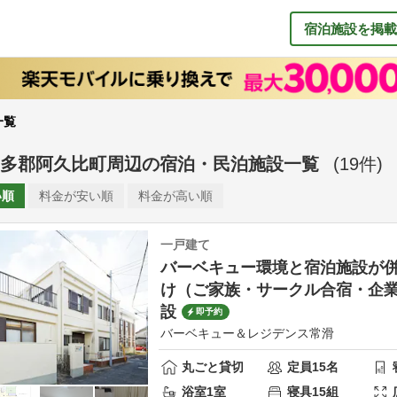
宿泊施設を掲載
一覧
多郡阿久比町周辺
の
宿泊・民泊施設一覧
(
19
件)
い順
料金が
安い順
料金が
高い順
一戸建て
バーベキュー環境と宿泊施設が併
け（ご家族・サークル合宿・企
設
即予約
バーベキュー＆レジデンス常滑
丸ごと貸切
定員
15
名
浴室
1
室
寝具
15
組