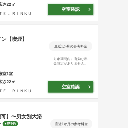
広さ
22
㎡
空室確認
ＴＥＬ ＲＩＮＫＵ
イン【喫煙】
直近1か月の参考料金
対象期間内に有効な料
金設定がありません。
寝室
1
室
広さ
22
㎡
空室確認
ＴＥＬ ＲＩＮＫＵ
煙可】〜男女別大浴
〜
即予約
直近1か月の参考料金