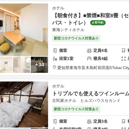
ホテル
【朝食付き】■禁煙■和室8畳（
バス・トイレ）
即予約
東海シティホテル
新型コロナウイルス対策あり
個室
定員
4
名
浴室
1
室
寝具
4
組
+34
愛知県
東海市
富木島町前田面5
Tokai Cit
ホテル
トリプルでも使えるツインルー
古民家ホテル ヒルズハウスセカンド
新型コロナウイルス対策あり
個室
定員
3
名