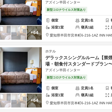
アズイン半田インター
新型コロナウイルス対策あり
個室
定員
1
名
浴室
1
室
寝具
1
組
+64
愛知県
半田市
宮本町6-216-1
AZ INN HA
ホテル
デラックスシングルルーム【禁
場・朝食付スタンダードプラン
アズイン半田インター
新型コロナウイルス対策あり
個室
定員
1
名
浴室
1
室
寝具
1
組
+64
愛知県
半田市
宮本町6-216-1
AZ INN HA