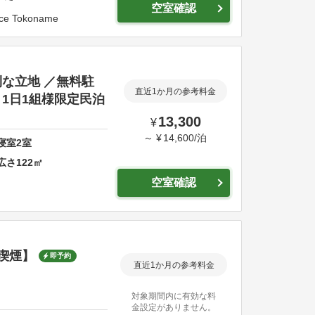
空室確認
ce Tokoname
な立地 ／無料駐
直近1か月の参考料金
1日1組様限定民泊
13,300
¥
～
¥
14,600
/
泊
寝室
2
室
広さ
122
㎡
空室確認
喫煙】
即予約
直近1か月の参考料金
対象期間内に有効な料
金設定がありません。