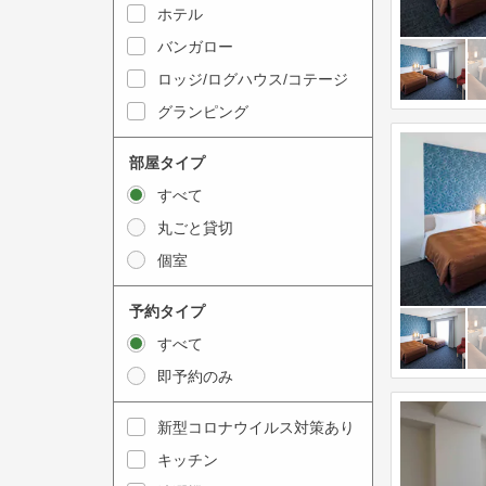
y
ホテル
i
t
n
バンガロー
o
t
ロッジ/ログハウス/コテージ
i
e
グランピング
n
r
t
a
部屋タイプ
e
c
すべて
r
t
丸ごと貸切
a
w
個室
c
i
t
t
予約タイプ
w
h
すべて
i
t
即予約のみ
t
h
h
e
新型コロナウイルス対策あり
t
c
キッチン
h
a