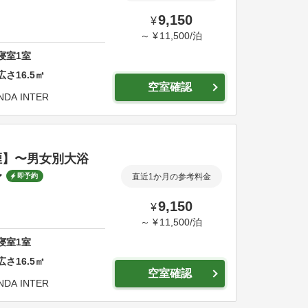
9,150
¥
～
¥
11,500
/
泊
寝室
1
室
広さ
16.5
㎡
空室確認
NDA INTER
煙】〜男女別大浴
〜
即予約
直近1か月の参考料金
9,150
¥
～
¥
11,500
/
泊
寝室
1
室
広さ
16.5
㎡
空室確認
NDA INTER