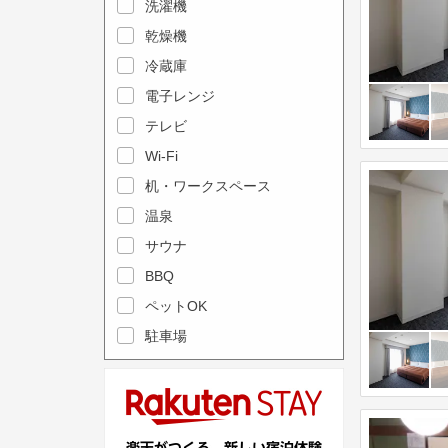
e
洗濯機
l
c
e
乾燥機
a
n
冷蔵庫
l
d
電子レンジ
e
a
テレビ
n
r
Wi-Fi
d
a
机・ワークスペース
a
n
r
温泉
d
a
s
サウナ
n
e
BBQ
d
l
ペットOK
s
e
駐車場
e
c
l
t
e
a
c
d
t