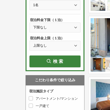
e
t
s
h
s
e
宿泊料金下限（１泊）
t
d
h
o
e
w
宿泊料金上限（１泊）
d
n
o
a
w
r
検索
n
r
a
o
r
w
こだわり条件で絞り込み
r
k
o
e
宿泊施設タイプ
w
y
アパートメント/マンション
k
t
一戸建て
e
o