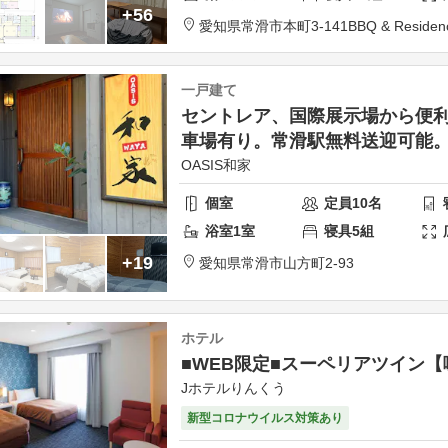
+56
愛知県
常滑市
本町3-141
BBQ & Residen
一戸建て
セントレア、国際展示場から便利
車場有り。常滑駅無料送迎可能。
OASIS和家
個室
定員
10
名
浴室
1
室
寝具
5
組
+19
愛知県
常滑市
山方町2-93
ホテル
■WEB限定■スーペリアツイン【
Jホテルりんくう
新型コロナウイルス対策あり