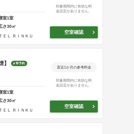
対象期間内に有効な料
金設定がありません。
寝室
1
室
広さ
30
㎡
空室確認
ＴＥＬ ＲＩＮＫＵ
煙】
即予約
直近1か月の参考料金
対象期間内に有効な料
金設定がありません。
寝室
1
室
広さ
30
㎡
空室確認
ＴＥＬ ＲＩＮＫＵ