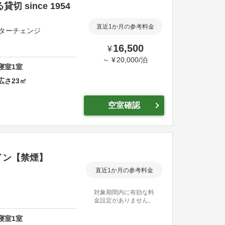
since 1954
直近1か月の参考料金
ターチェンジ
16,500
¥
～
¥
20,000
/
泊
寝室
1
室
広さ
23
㎡
空室確認
イン【禁煙】
直近1か月の参考料金
対象期間内に有効な料
金設定がありません。
寝室
1
室