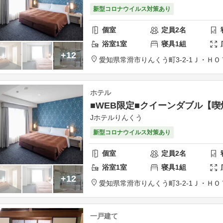
新型コロナウイルス対策あり
個室
定員
2
名
浴室
1
室
寝具
1
組
+12
愛知県
常滑市
りんくう町3-2-1
Ｊ・ＨＯ
ホテル
■WEB限定■クイーンダブル【喫
Jホテルりんくう
新型コロナウイルス対策あり
個室
定員
2
名
浴室
1
室
寝具
1
組
+12
愛知県
常滑市
りんくう町3-2-1
Ｊ・ＨＯ
一戸建て