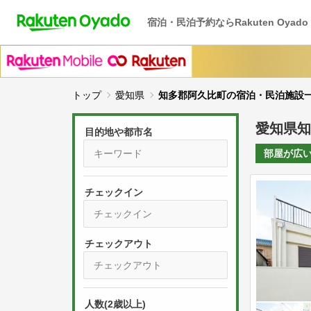
宿泊・民泊予約ならRakuten Oyado
トップ
愛知県
知多郡阿久比町の宿泊・民泊施設
愛知県知
目的地や都市名
部屋が
広
チェックイン
P
r
e
P
s
人数(2歳以上)
r
s