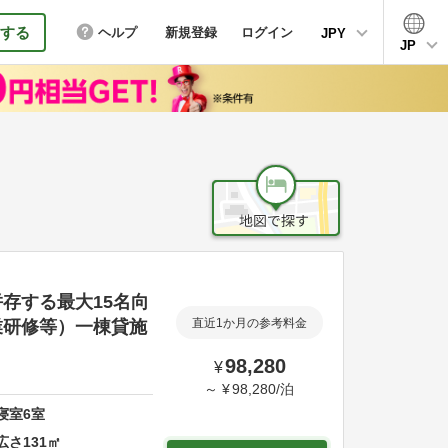
する
ヘルプ
新規登録
ログイン
JPY
JP
存する最大15名向
業研修等）一棟貸施
直近1か月の参考料金
98,280
¥
～
¥
98,280
/
泊
寝室
6
室
広さ
131
㎡