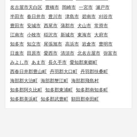
名古屋市天白区
豊橋市
岡崎市
一宮市
瀬戸市
半田市
春日井市
豊川市
津島市
碧南市
刈谷市
豊田市
安城市
西尾市
蒲郡市
犬山市
常滑市
江南市
小牧市
稲沢市
新城市
東海市
大府市
知多市
知立市
尾張旭市
高浜市
岩倉市
豊明市
日進市
田原市
愛西市
清須市
北名古屋市
弥富市
みよし市
あま市
長久手市
愛知郡東郷町
西春日井郡豊山町
丹羽郡大口町
丹羽郡扶桑町
海部郡大治町
海部郡蟹江町
海部郡飛島村
知多郡阿久比町
知多郡東浦町
知多郡南知多町
知多郡美浜町
知多郡武豊町
額田郡幸田町