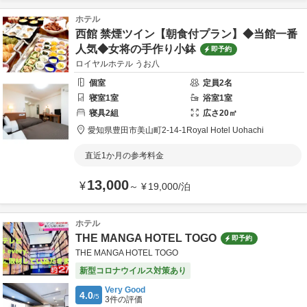
ホテル
西館 禁煙ツイン【朝食付プラン】◆当館一番
人気◆女将の手作り小鉢
即予約
ロイヤルホテル うお八
個室
定員
2
名
寝室
1
室
浴室
1
室
寝具
2
組
広さ
20
㎡
愛知県
豊田市
美山町2-14-1
Royal Hotel Uohachi
直近1か月の参考料金
13,000
¥
～
¥
19,000
/
泊
ホテル
THE MANGA HOTEL TOGO
即予約
THE MANGA HOTEL TOGO
新型コロナウイルス対策あり
Very Good
4.0
/5
3
件の評価