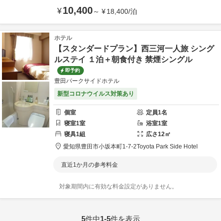
10,400
¥
～
¥
18,400
/
泊
ホテル
【スタンダードプラン】西三河一人旅 シング
ルステイ １泊＋朝食付き 禁煙シングル
即予約
豊田パークサイドホテル
新型コロナウイルス対策あり
個室
定員
1
名
寝室
1
室
浴室
1
室
寝具
1
組
広さ
12
㎡
愛知県
豊田市
小坂本町1-7-2
Toyota Park Side Hotel
直近1か月の参考料金
対象期間内に有効な料金設定がありません。
5
件中
1-5
件を表示