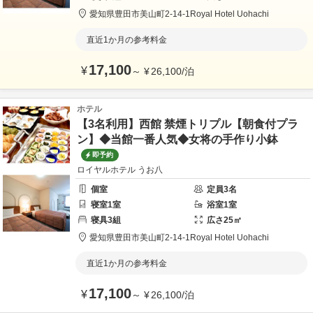
愛知県
豊田市
美山町2-14-1
Royal Hotel Uohachi
直近1か月の参考料金
17,100
¥
～
¥
26,100
/
泊
ホテル
【3名利用】西館 禁煙トリプル【朝食付プラ
ン】◆当館一番人気◆女将の手作り小鉢
即予約
ロイヤルホテル うお八
個室
定員
3
名
寝室
1
室
浴室
1
室
寝具
3
組
広さ
25
㎡
愛知県
豊田市
美山町2-14-1
Royal Hotel Uohachi
直近1か月の参考料金
17,100
¥
～
¥
26,100
/
泊