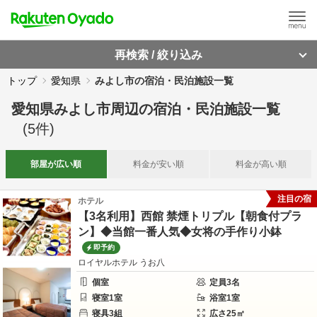
再検索 / 絞り込み
トップ
愛知県
みよし市の宿泊・民泊施設一覧
愛知県みよし市周辺
の
宿泊・民泊施設一覧
(
5
件)
部屋が
広い順
料金が
安い順
料金が
高い順
注目の宿
ホテル
【3名利用】西館 禁煙トリプル【朝食付プラ
ン】◆当館一番人気◆女将の手作り小鉢
即予約
ロイヤルホテル うお八
個室
定員
3
名
寝室
1
室
浴室
1
室
寝具
3
組
広さ
25
㎡