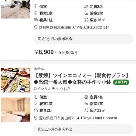
個室
定員
2
名
寝室
1
室
浴室
1
室
寝具
1
組
広さ
16
㎡
愛知県
愛知郡
東郷町大字春木新池3922-114
直近1か月の参考料金
8,900
¥
～
¥
9,900
/
泊
ホテル
【禁煙】ツインエコノミー【朝食付プラン】
◆当館一番人気◆女将の手作り小鉢
即予約
ロイヤルホテル うお八
個室
定員
2
名
寝室
1
室
浴室
1
室
寝具
2
組
広さ
13
㎡
愛知県
豊田市
美山町2-14-1
Royal Hotel Uohachi
直近1か月の参考料金