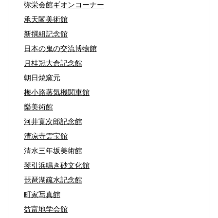
弥栄会館ギオンコーナー
承天閣美術館
新撰組記念館
日本の鬼の交流博物館
月桂冠大倉記念館
朝日焼窯元
梅小路蒸気機関車館
樂美術館
河井寛次郎記念館
清凉寺霊宝館
清水三年坂美術館
琴引浜鳴き砂文化館
琵琶湖疏水記念館
町家写真館
益富地学会館