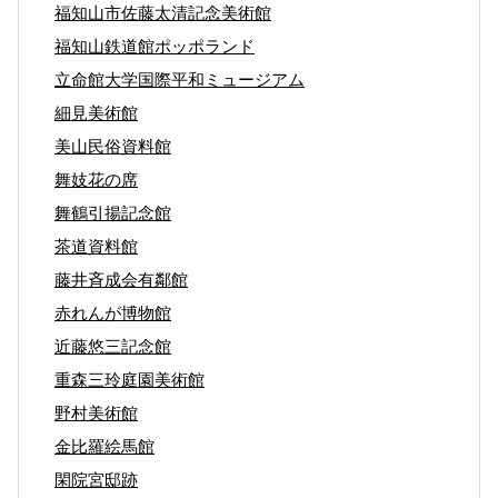
福知山市佐藤太清記念美術館
福知山鉄道館ポッポランド
立命館大学国際平和ミュージアム
細見美術館
美山民俗資料館
舞妓花の席
舞鶴引揚記念館
茶道資料館
藤井斉成会有鄰館
赤れんが博物館
近藤悠三記念館
重森三玲庭園美術館
野村美術館
金比羅絵馬館
閑院宮邸跡