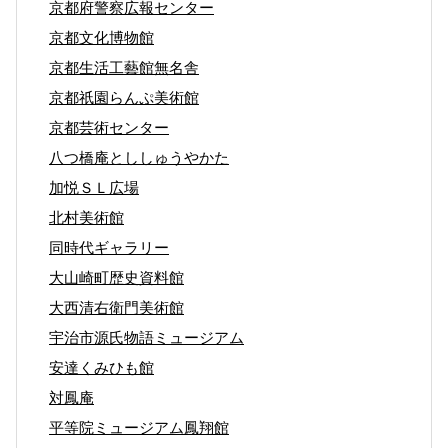
京都府警察広報センター
京都文化博物館
京都生活工藝館無名舎
京都祇園らんぷ美術館
京都芸術センター
八つ橋庵とししゅうやかた
加悦ＳＬ広場
北村美術館
同時代ギャラリー
大山崎町歴史資料館
大西清右衛門美術館
宇治市源氏物語ミュージアム
安達くみひも館
対鳳庵
平等院ミュージアム鳳翔館