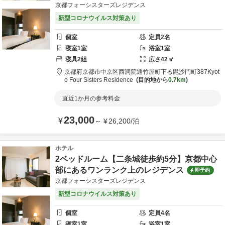
京都フォーシスターズレジデンス
新型コロナウイルス対策あり
個室
定員
2
名
寝室
1
室
浴室
1
室
寝具
2
組
広さ
42
㎡
京都府
京都市
中京区西洞院通竹屋町下る毘沙門町387
Kyot
o Four Sisters Residence
目的地から
0.7km
直近1か月の参考料金
23,000
¥
～
¥
26,200
/
泊
ホテル
2ベッドルーム【二条城徒歩約5分】京都中心
部にあるワンランク上のレジデンス
即予約
京都フォーシスターズレジデンス
新型コロナウイルス対策あり
個室
定員
4
名
寝室
1
室
浴室
1
室