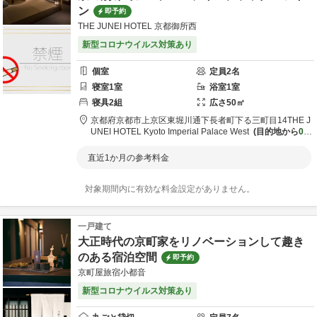
ン
即予約
THE JUNEI HOTEL 京都御所西
新型コロナウイルス対策あり
個室
定員
2
名
寝室
1
室
浴室
1
室
寝具
2
組
広さ
50
㎡
京都府
京都市
上京区東堀川通下長者町下る三町目14
THE J
UNEI HOTEL Kyoto Imperial Palace West
目的地から
0.5
km
直近1か月の参考料金
対象期間内に有効な料金設定がありません。
一戸建て
大正時代の京町家をリノベーションして趣き
のある宿泊空間
即予約
京町屋旅宿小都音
新型コロナウイルス対策あり