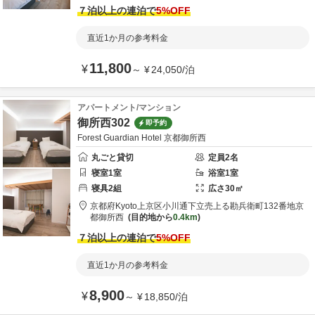
７泊以上の連泊で
5
%OFF
直近1か月の参考料金
11,800
¥
～
¥
24,050
/
泊
アパートメント/マンション
御所西302
即予約
Forest Guardian Hotel 京都御所西
丸ごと貸切
定員
2
名
寝室
1
室
浴室
1
室
寝具
2
組
広さ
30
㎡
京都府
Kyoto
上京区小川通下立売上る勘兵衛町132番地
京
都御所西
目的地から
0.4km
７泊以上の連泊で
5
%OFF
直近1か月の参考料金
8,900
¥
～
¥
18,850
/
泊