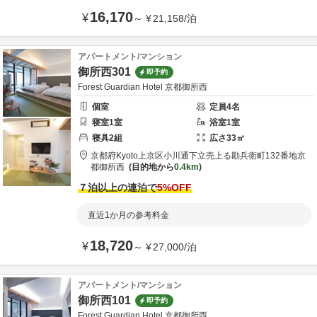
16,170
¥
～
¥
21,158
/
泊
アパートメント/マンション
御所西301
即予約
Forest Guardian Hotel 京都御所西
個室
定員
4
名
寝室
1
室
浴室
1
室
寝具
2
組
広さ
33
㎡
京都府
Kyoto
上京区小川通下立売上る勘兵衛町132番地
京
都御所西
目的地から
0.4km
７泊以上の連泊で
5
%OFF
直近1か月の参考料金
18,720
¥
～
¥
27,000
/
泊
アパートメント/マンション
御所西101
即予約
Forest Guardian Hotel 京都御所西