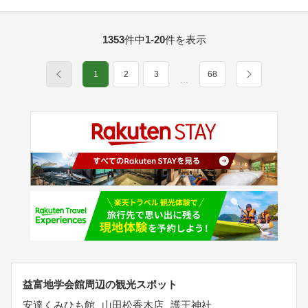
1353
件中
1-20
件を表示
1
2
3
68
…
益富地学会館周辺の観光スポット
安達くみひも館
山田松香木店
護王神社