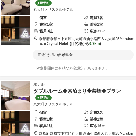
即予約
丸太町クリスタルホテル
個室
定員
3
名
寝室
1
室
浴室
1
室
寝具
3
組
広さ
21
㎡
京都府
京都市
中京区丸太町通油小路西入丸太町25
Marutam
achi Crystal Hotel
目的地から
0.7km
直近1か月の参考料金
対象期間内に有効な料金設定がありません。
ホテル
ダブルルーム◆素泊まり◆禁煙◆プラン
即予約
丸太町クリスタルホテル
個室
定員
2
名
寝室
1
室
浴室
1
室
寝具
1
組
広さ
16
㎡
京都府
京都市
中京区丸太町通油小路西入丸太町25
Marutam