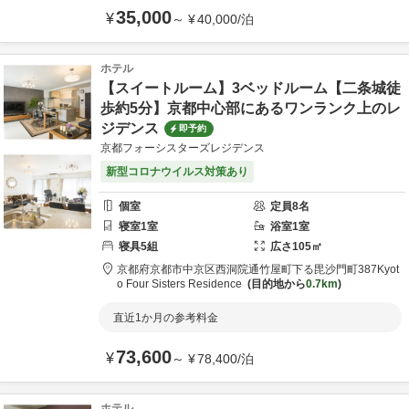
35,000
¥
～
¥
40,000
/
泊
ホテル
【スイートルーム】3ベッドルーム【二条城徒
歩約5分】京都中心部にあるワンランク上のレ
ジデンス
即予約
京都フォーシスターズレジデンス
新型コロナウイルス対策あり
個室
定員
8
名
寝室
1
室
浴室
1
室
寝具
5
組
広さ
105
㎡
京都府
京都市
中京区西洞院通竹屋町下る毘沙門町387
Kyot
o Four Sisters Residence
目的地から
0.7km
直近1か月の参考料金
73,600
¥
～
¥
78,400
/
泊
ホテル