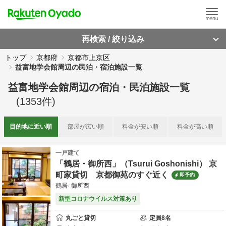
再検索 / 絞り込み
トップ
京都府
京都市上京区
益富地学会館周辺の民泊・宿泊施設一覧
益富地学会館周辺
の
宿泊・民泊施設一覧
(
1353
件)
目的地に
近い順
部屋が
広い順
料金が
安い順
料金が
高い順
一戸建て
「鶴居・御所西」（Tsurui Goshonishi） 京
町家貸切 京都御苑のすぐ近く
即予約
鶴居· 御所西
新型コロナウイルス対策あり
丸ごと貸切
定員
8
名