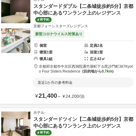
スタンダードダブル【二条城徒歩約5分】京都
中心部にあるワンランク上のレジデンス
即予約
京都フォーシスターズレジデンス
新型コロナウイルス対策あり
個室
定員
2
名
寝室
1
室
浴室
1
室
寝具
1
組
広さ
42
㎡
京都府
京都市
中京区西洞院通竹屋町下る毘沙門町387
Kyot
o Four Sisters Residence
目的地から
0.7km
直近1か月の参考料金
21,400
¥
～
¥
24,200
/
泊
ホテル
スタンダードツイン【二条城徒歩約5分】京都
中心部にあるワンランク上のレジデンス
即予約