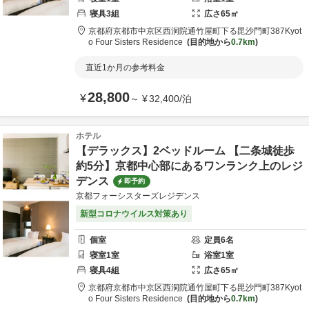
寝具
3
組
広さ
65
㎡
京都府
京都市
中京区西洞院通竹屋町下る毘沙門町387
Kyot
o Four Sisters Residence
目的地から
0.7km
直近1か月の参考料金
28,800
¥
～
¥
32,400
/
泊
ホテル
【デラックス】2ベッドルーム 【二条城徒歩
約5分】京都中心部にあるワンランク上のレジ
デンス
即予約
京都フォーシスターズレジデンス
新型コロナウイルス対策あり
個室
定員
6
名
寝室
1
室
浴室
1
室
寝具
4
組
広さ
65
㎡
京都府
京都市
中京区西洞院通竹屋町下る毘沙門町387
Kyot
o Four Sisters Residence
目的地から
0.7km