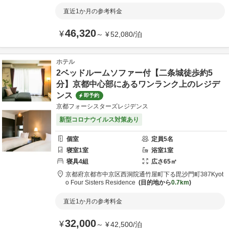
直近1か月の参考料金
46,320
¥
～
¥
52,080
/
泊
ホテル
2ベッドルームソファー付【二条城徒歩約5
分】京都中心部にあるワンランク上のレジデ
ンス
即予約
京都フォーシスターズレジデンス
新型コロナウイルス対策あり
個室
定員
5
名
寝室
1
室
浴室
1
室
寝具
4
組
広さ
65
㎡
京都府
京都市
中京区西洞院通竹屋町下る毘沙門町387
Kyot
o Four Sisters Residence
目的地から
0.7km
直近1か月の参考料金
32,000
¥
～
¥
42,500
/
泊