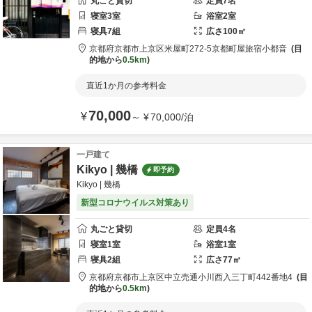
丸ごと貸切
定員
7
名
寝室
3
室
浴室
2
室
寝具
7
組
広さ
100
㎡
京都府
京都市
上京区米屋町272-5
京都町屋旅宿小都音
目
的地から
0.5km
直近1か月の参考料金
70,000
¥
～
¥
70,000
/
泊
一戸建て
Kikyo | 幾橋
即予約
Kikyo | 幾橋
新型コロナウイルス対策あり
丸ごと貸切
定員
4
名
寝室
1
室
浴室
1
室
寝具
2
組
広さ
77
㎡
京都府
京都市
上京区中立売通小川西入三丁町442番地4
目
的地から
0.5km