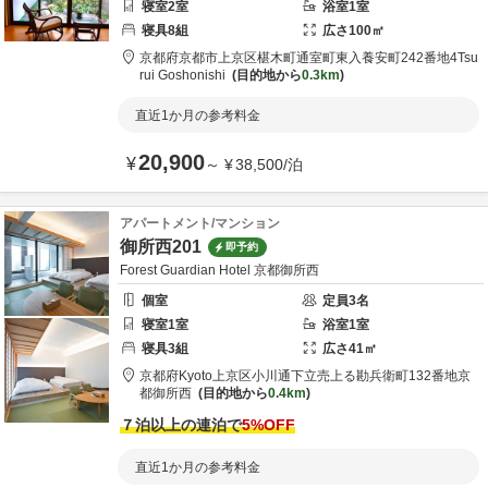
寝室
2
室
浴室
1
室
寝具
8
組
広さ
100
㎡
京都府
京都市
上京区椹木町通室町東入養安町242番地4
Tsu
rui Goshonishi
目的地から
0.3km
直近1か月の参考料金
20,900
¥
～
¥
38,500
/
泊
アパートメント/マンション
御所西201
即予約
Forest Guardian Hotel 京都御所西
個室
定員
3
名
寝室
1
室
浴室
1
室
寝具
3
組
広さ
41
㎡
京都府
Kyoto
上京区小川通下立売上る勘兵衛町132番地
京
都御所西
目的地から
0.4km
７泊以上の連泊で
5
%OFF
直近1か月の参考料金