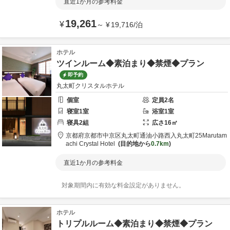
直近1か月の参考料金
19,261
¥
～
¥
19,716
/
泊
ホテル
ツインルーム◆素泊まり◆禁煙◆プラン
即予約
丸太町クリスタルホテル
個室
定員
2
名
寝室
1
室
浴室
1
室
寝具
2
組
広さ
16
㎡
京都府
京都市
中京区丸太町通油小路西入丸太町25
Marutam
achi Crystal Hotel
目的地から
0.7km
直近1か月の参考料金
対象期間内に有効な料金設定がありません。
ホテル
トリプルルーム◆素泊まり◆禁煙◆プラン