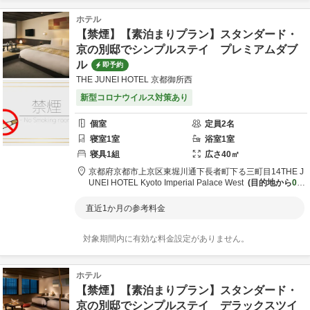
ホテル
【禁煙】【素泊まりプラン】スタンダード・
京の別邸でシンプルステイ プレミアムダブ
ル
即予約
THE JUNEI HOTEL 京都御所西
新型コロナウイルス対策あり
個室
定員
2
名
寝室
1
室
浴室
1
室
寝具
1
組
広さ
40
㎡
京都府
京都市
上京区東堀川通下長者町下る三町目14
THE J
UNEI HOTEL Kyoto Imperial Palace West
目的地から
0.5
km
直近1か月の参考料金
対象期間内に有効な料金設定がありません。
ホテル
【禁煙】【素泊まりプラン】スタンダード・
京の別邸でシンプルステイ デラックスツイ