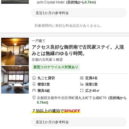
achi Crystal Hotel
目的地から
0.7km
直近1か月の参考料金
対象期間内に有効な料金設定がありません。
一戸建て
アクセス良好な御所南で古民家ステイ。人混
みとは無縁のゆるり時間。
京都の古民家１棟貸
新型コロナウイルス対策あり
丸ごと貸切
定員
4
名
寝室
2
室
浴室
1
室
寝具
4
組
広さ
40
㎡
京都府
京都市
中京区堺町通丸太町下る橘町76
目的地から
0.7km
７泊以上の連泊で
30
%OFF
直近1か月の参考料金