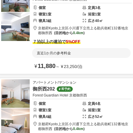
個室
定員
3
名
寝室
1
室
浴室
1
室
寝具
3
組
広さ
40
㎡
京都府
Kyoto
上京区小川通下立売上る勘兵衛町132番地
京
都御所西
目的地から
0.4km
７泊以上の連泊で
5
%OFF
直近1か月の参考料金
11,880
¥
～
¥
23,250
/
泊
アパートメント/マンション
御所西202
即予約
Forest Guardian Hotel 京都御所西
個室
定員
4
名
寝室
1
室
浴室
1
室
寝具
4
組
広さ
52
㎡
京都府
Kyoto
上京区小川通下立売上る勘兵衛町132番地
京
都御所西
目的地から
0.4km