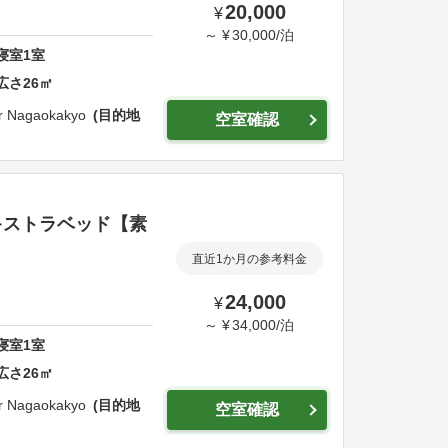
20,000
¥
～
¥
30,000
/
泊
寝室
1
室
広さ
26
㎡
er Nagaokakyo
目的地
空室確認
キストラベッド【素
直近1か月の参考料金
24,000
¥
～
¥
34,000
/
泊
寝室
1
室
広さ
26
㎡
er Nagaokakyo
目的地
空室確認