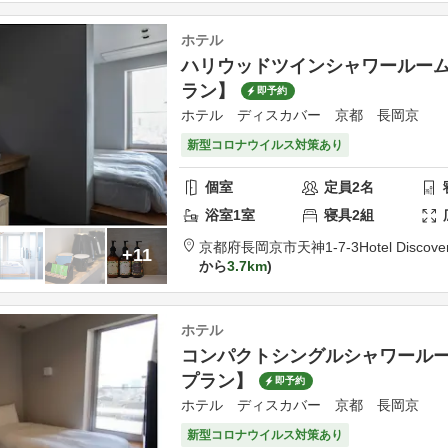
ホテル
ハリウッドツインシャワールー
ラン】
即予約
ホテル ディスカバー 京都 長岡京
新型コロナウイルス対策あり
個室
定員
2
名
浴室
1
室
寝具
2
組
京都府
長岡京市
天神1-7-3
Hotel Discov
+11
から
3.7km
ホテル
コンパクトシングルシャワール
プラン】
即予約
ホテル ディスカバー 京都 長岡京
新型コロナウイルス対策あり