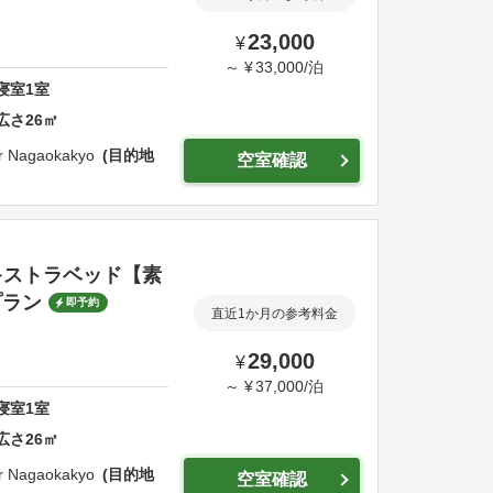
23,000
¥
～
¥
33,000
/
泊
寝室
1
室
広さ
26
㎡
er Nagaokakyo
目的地
空室確認
キストラベッド【素
プラン
即予約
直近1か月の参考料金
29,000
¥
～
¥
37,000
/
泊
寝室
1
室
広さ
26
㎡
er Nagaokakyo
目的地
空室確認