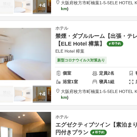
大阪府
枚方市
町楠葉1-5-5
ELE HOTEL 
+4
km
ホテル
禁煙・ダブルルーム【出張・テ
【ELE Hotel 樟葉】
即予約
ELE Hotel 樟葉
新型コロナウイルス対策あり
個室
定員
2
名
浴室
1
室
寝具
1
組
大阪府
枚方市
町楠葉1-5-5
ELE HOTEL 
+4
km
ホテル
エグゼクティブツイン【素泊まり】
円付きプラン
即予約