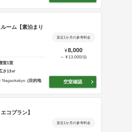
スルーム【素泊まり
直近1か月の参考料金
8,000
¥
～
¥
13,000
/
泊
寝室
1
室
広さ
13
㎡
er Nagaokakyo
目的地
空室確認
りエコプラン】
直近1か月の参考料金