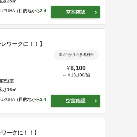
広さ
25
㎡
KUZUHA
目的地から
3.4
空室確認
テレワークに！！】
直近1か月の参考料金
8,100
¥
～
¥
13,100
/
泊
寝室
1
室
広さ
16
㎡
KUZUHA
目的地から
3.4
空室確認
レワークに！！】