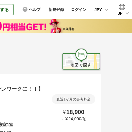
する
ヘルプ
新規登録
ログイン
JPY
JP
テレワークに！！】
直近1か月の参考料金
18,900
¥
～
¥
24,000
/
泊
寝室
1
室