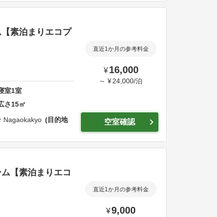
ム【素泊まりエコプ
直近1か月の参考料金
16,000
¥
～
¥
24,000
/
泊
寝室
1
室
広さ
15
㎡
er Nagaokakyo
目的地
空室確認
ーム【素泊まりエコ
直近1か月の参考料金
9,000
¥