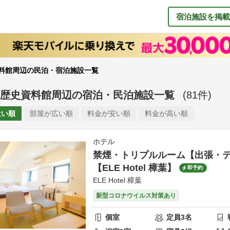
宿泊施設を掲載
料館周辺の民泊・宿泊施設一覧
歴史資料館周辺
の
宿泊・民泊施設一覧
(
81
件)
近い順
部屋が
広い順
料金が
安い順
料金が
高い順
ホテル
禁煙・トリプルルーム【出張・
【ELE Hotel 樟葉】
即予約
ELE Hotel 樟葉
新型コロナウイルス対策あり
個室
定員
3
名