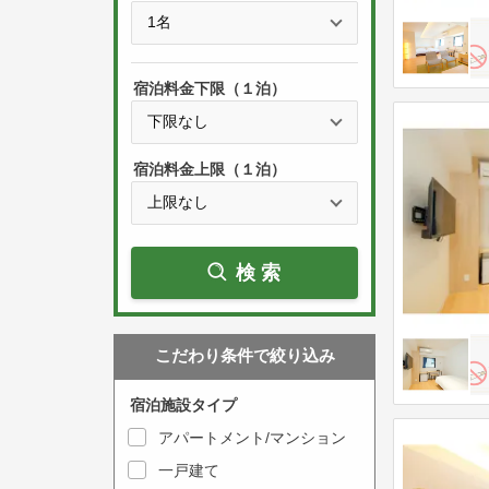
e
t
s
h
s
e
宿泊料金下限（１泊）
t
d
h
o
e
w
宿泊料金上限（１泊）
d
n
o
a
w
r
検索
n
r
a
o
r
w
こだわり条件で絞り込み
r
k
o
e
宿泊施設タイプ
w
y
アパートメント/マンション
k
t
一戸建て
e
o