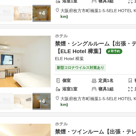
浴室
1
室
寝具
3
組
大阪府
枚方市
町楠葉1-5-5
ELE HOTEL 
+4
km
ホテル
禁煙・シングルルーム【出張・
【ELE Hotel 樟葉】
即予約
ELE Hotel 樟葉
新型コロナウイルス対策あり
個室
定員
1
名
浴室
1
室
寝具
1
組
大阪府
枚方市
町楠葉1-5-5
ELE HOTEL 
+4
km
ホテル
禁煙・ツインルーム【出張・テ