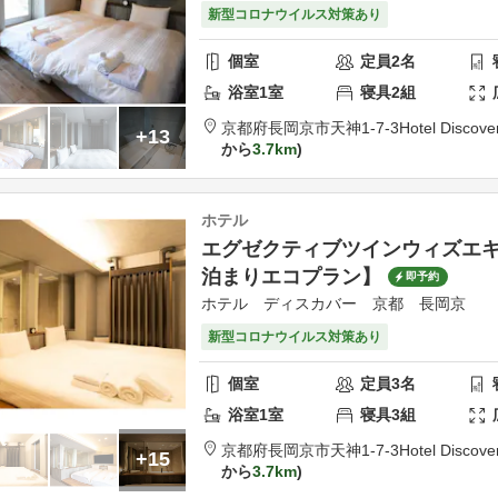
新型コロナウイルス対策あり
個室
定員
2
名
浴室
1
室
寝具
2
組
京都府
長岡京市
天神1-7-3
Hotel Discov
+13
から
3.7km
ホテル
エグゼクティブツインウィズエ
泊まりエコプラン】
即予約
ホテル ディスカバー 京都 長岡京
新型コロナウイルス対策あり
個室
定員
3
名
浴室
1
室
寝具
3
組
京都府
長岡京市
天神1-7-3
Hotel Discov
+15
から
3.7km