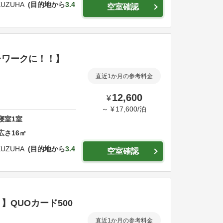
KUZUHA
目的地から
3.4
空室確認
レワークに！！】
直近1か月の参考料金
12,600
¥
～
¥
17,600
/
泊
寝室
1
室
広さ
16
㎡
KUZUHA
目的地から
3.4
空室確認
QUOカード500
直近1か月の参考料金