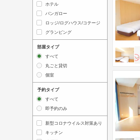
y
ホテル
i
t
n
バンガロー
o
t
ロッジ/ログハウス/コテージ
i
e
グランピング
n
r
t
a
部屋タイプ
e
c
すべて
r
t
丸ごと貸切
a
w
個室
c
i
t
t
予約タイプ
w
h
すべて
i
t
即予約のみ
t
h
h
e
新型コロナウイルス対策あり
t
c
キッチン
h
a