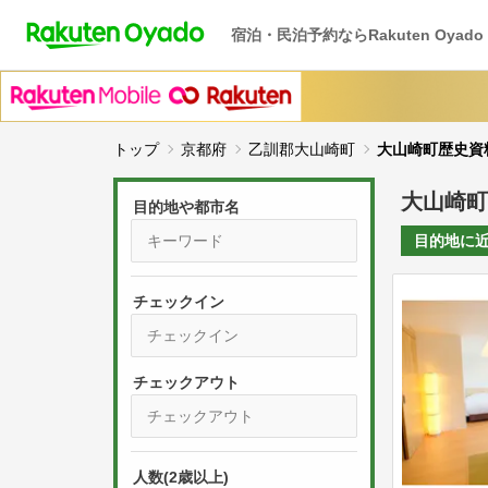
宿泊・民泊予約ならRakuten Oyado
トップ
京都府
乙訓郡大山崎町
大山崎町歴史資
大山崎町
目的地や都市名
目的地に
チェックイン
P
r
e
P
s
人数(2歳以上)
r
s