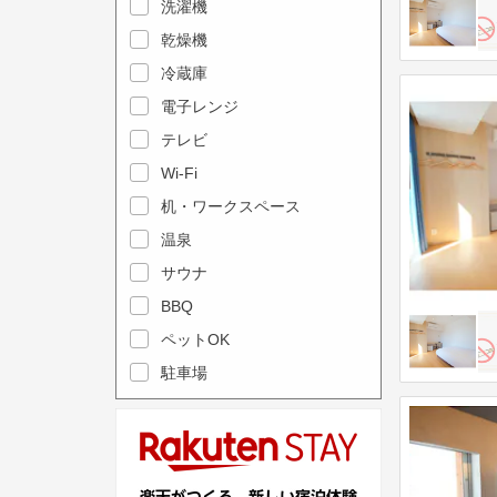
e
洗濯機
l
c
e
乾燥機
a
n
冷蔵庫
l
d
電子レンジ
e
a
テレビ
n
r
Wi-Fi
d
a
机・ワークスペース
a
n
r
温泉
d
a
s
サウナ
n
e
BBQ
d
l
ペットOK
s
e
駐車場
e
c
l
t
e
a
c
d
t