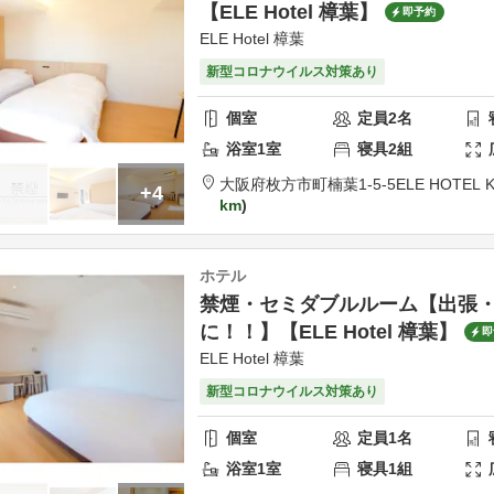
【ELE Hotel 樟葉】
即予約
ELE Hotel 樟葉
新型コロナウイルス対策あり
個室
定員
2
名
浴室
1
室
寝具
2
組
大阪府
枚方市
町楠葉1-5-5
ELE HOTEL 
+4
km
ホテル
禁煙・セミダブルルーム【出張
に！！】【ELE Hotel 樟葉】
即
ELE Hotel 樟葉
新型コロナウイルス対策あり
個室
定員
1
名
浴室
1
室
寝具
1
組