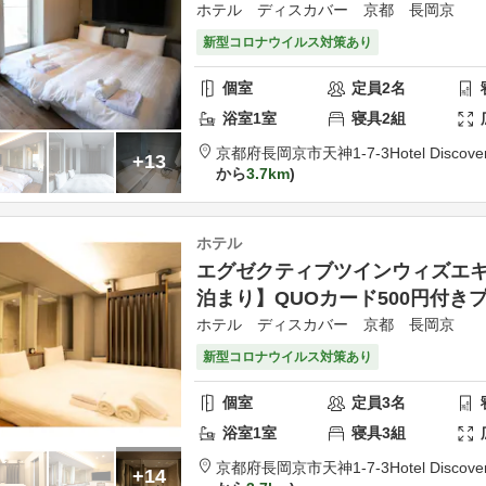
ホテル ディスカバー 京都 長岡京
新型コロナウイルス対策あり
個室
定員
2
名
浴室
1
室
寝具
2
組
京都府
長岡京市
天神1-7-3
Hotel Discov
+13
から
3.7km
ホテル
エグゼクティブツインウィズエ
泊まり】QUOカード500円付き
ホテル ディスカバー 京都 長岡京
新型コロナウイルス対策あり
個室
定員
3
名
浴室
1
室
寝具
3
組
京都府
長岡京市
天神1-7-3
Hotel Discov
+14