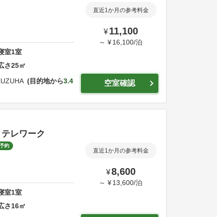
直近1か月の参考料金
11,100
¥
～
¥
16,100
/
泊
寝室
1
室
広さ
25
㎡
KUZUHA
目的地から
3.4
空室確認
・テレワーク
予約
直近1か月の参考料金
8,600
¥
～
¥
13,600
/
泊
寝室
1
室
広さ
16
㎡