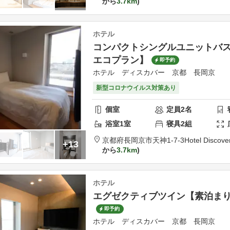
から
3.7km
ホテル
コンパクトシングルユニットバ
エコプラン】
即予約
ホテル ディスカバー 京都 長岡京
新型コロナウイルス対策あり
個室
定員
2
名
浴室
1
室
寝具
2
組
京都府
長岡京市
天神1-7-3
Hotel Discov
+13
から
3.7km
ホテル
エグゼクティブツイン【素泊ま
即予約
ホテル ディスカバー 京都 長岡京