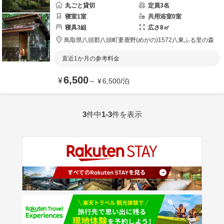
丸ごと貸切
定員
3
名
寝室
1
室
共用
浴室
0
室
寝具
3
組
広さ
8
㎡
鳥取県
八頭郡
八頭町妻鹿野(めがの)1572
八東ふる里の森
直近1か月の参考料金
6,500
¥
～
¥
6,500
/
泊
3
件中
1-3
件を表示