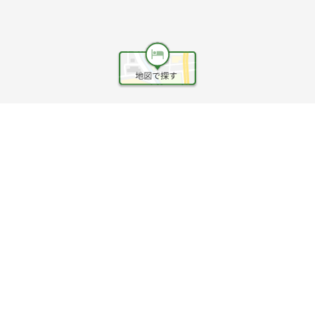
ヘルプ
利用規約
旅行業約款
旅行条件書
旅行業務取扱料金表
個人情報保護方針
会社情報
クッキーポリシー
©Rakuten Group, Inc.