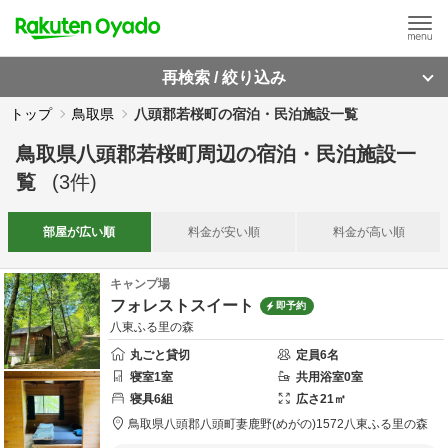
再検索 / 絞り込み
トップ
鳥取県
八頭郡若桜町の宿泊・民泊施設一覧
鳥取県八頭郡若桜町周辺
の
宿泊・民泊施設一
覧
(
3
件)
部屋が
広い順
料金が
安い順
料金が
高い順
キャンプ場
フォレストスイート​
即予約
八東ふる里の森
丸ごと貸切
定員
6
名
寝室
1
室
共用
浴室
0
室
寝具
6
組
広さ
21
㎡
鳥取県
八頭郡
八頭町妻鹿野(めがの)1572
八東ふる里の森