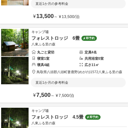
直近1か月の参考料金
13,500
¥
～
¥
13,500
/
泊
キャンプ場
フォレストロッジ 6畳
即予約
八東ふる里の森
丸ごと貸切
定員
4
名
寝室
1
室
共用
浴室
0
室
寝具
4
組
広さ
11
㎡
鳥取県
八頭郡
八頭町妻鹿野(めがの)1572
八東ふる里の森
直近1か月の参考料金
7,500
¥
～
¥
7,500
/
泊
キャンプ場
フォレストロッジ 4.5畳
即予約
八東ふる里の森