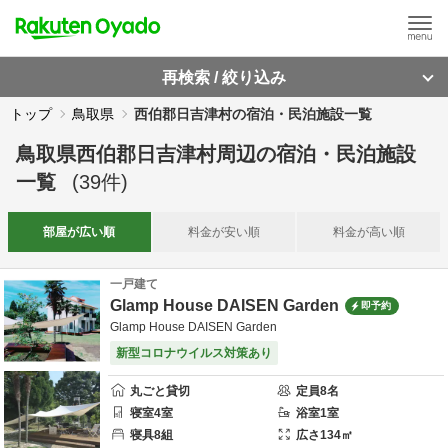
再検索 / 絞り込み
トップ
鳥取県
西伯郡日吉津村の宿泊・民泊施設一覧
鳥取県西伯郡日吉津村周辺
の
宿泊・民泊施設
一覧
(
39
件)
部屋が
広い順
料金が
安い順
料金が
高い順
一戸建て
Glamp House DAISEN Garden
即予約
Glamp House DAISEN Garden
新型コロナウイルス対策あり
丸ごと貸切
定員
8
名
寝室
4
室
浴室
1
室
寝具
8
組
広さ
134
㎡