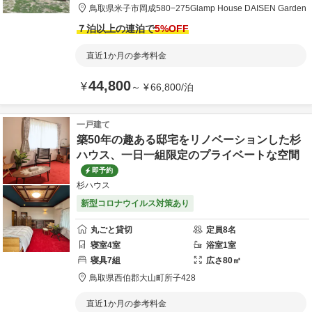
鳥取県
米子市
岡成580−275
Glamp House DAISEN Garden
７泊以上の連泊で
5
%OFF
直近1か月の参考料金
44,800
¥
～
¥
66,800
/
泊
一戸建て
築50年の趣ある邸宅をリノベーションした杉
ハウス、一日一組限定のプライベートな空間
即予約
杉ハウス
新型コロナウイルス対策あり
丸ごと貸切
定員
8
名
寝室
4
室
浴室
1
室
寝具
7
組
広さ
80
㎡
鳥取県
西伯郡
大山町所子428
直近1か月の参考料金