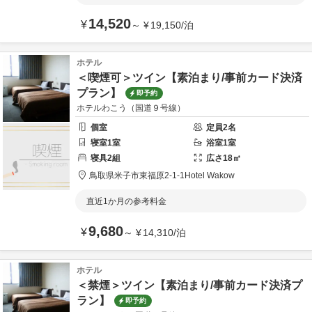
14,520
¥
～
¥
19,150
/
泊
ホテル
＜喫煙可＞ツイン【素泊まり/事前カード決済
プラン】
即予約
ホテルわこう（国道９号線）
個室
定員
2
名
寝室
1
室
浴室
1
室
寝具
2
組
広さ
18
㎡
鳥取県
米子市
東福原2-1-1
Hotel Wakow
直近1か月の参考料金
9,680
¥
～
¥
14,310
/
泊
ホテル
＜禁煙＞ツイン【素泊まり/事前カード決済プ
ラン】
即予約