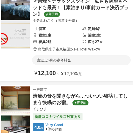
＜禁煙＞デラックスツイン 広さも眺望もベ
ッドも最高！【素泊まり/事前カード決済プラ
ン】
即予約
ホテルわこう（国道９号線）
個室
定員
4
名
寝室
1
室
浴室
1
室
寝具
2
組
広さ
27
㎡
鳥取県
米子市
東福原2-1-1
Hotel Wakow
直近1か月の参考料金
12,100
¥
～
¥
12,100
/
泊
一戸建て
清流の音を聞きながら…ついつい寝坊してし
まう快眠のお宿。
即予約
てまひま
新型コロナウイルス対策あり
Very Good
4.0
/5
1
件の評価