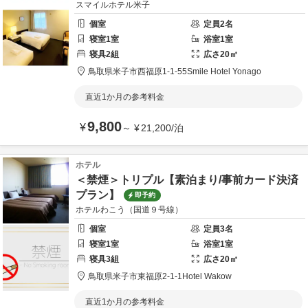
スマイルホテル米子
個室
定員
2
名
寝室
1
室
浴室
1
室
寝具
2
組
広さ
20
㎡
鳥取県
米子市
西福原1-1-55
Smile Hotel Yonago
直近1か月の参考料金
9,800
¥
～
¥
21,200
/
泊
ホテル
＜禁煙＞トリプル【素泊まり/事前カード決済
プラン】
即予約
ホテルわこう（国道９号線）
個室
定員
3
名
寝室
1
室
浴室
1
室
寝具
3
組
広さ
20
㎡
鳥取県
米子市
東福原2-1-1
Hotel Wakow
直近1か月の参考料金