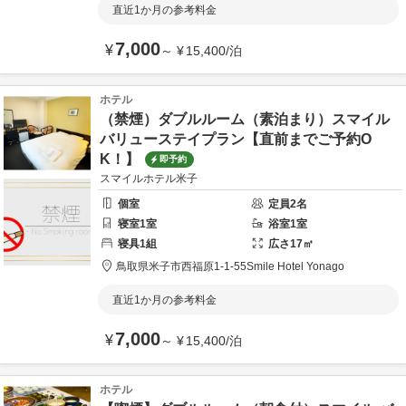
直近1か月の参考料金
7,000
¥
～
¥
15,400
/
泊
ホテル
（禁煙）ダブルルーム（素泊まり）スマイル
バリューステイプラン【直前までご予約O
K！】
即予約
スマイルホテル米子
個室
定員
2
名
寝室
1
室
浴室
1
室
寝具
1
組
広さ
17
㎡
鳥取県
米子市
西福原1-1-55
Smile Hotel Yonago
直近1か月の参考料金
7,000
¥
～
¥
15,400
/
泊
ホテル