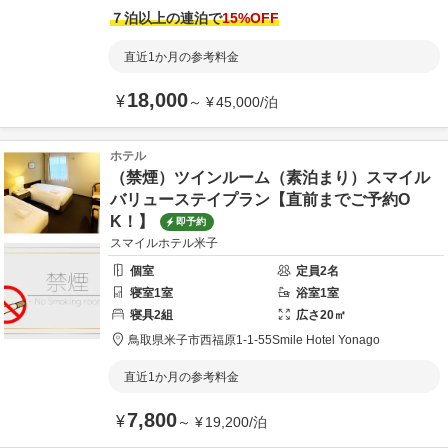
７泊以上の連泊で
15
%OFF
直近1か月の参考料金
18,000
¥
～
¥
45,000
/
泊
ホテル
（禁煙）ツインルーム（素泊まり）スマイル
バリューステイプラン【直前までご予約O
K！】
即予約
スマイルホテル米子
個室
定員
2
名
寝室
1
室
浴室
1
室
寝具
2
組
広さ
20
㎡
鳥取県
米子市
西福原1-1-55
Smile Hotel Yonago
直近1か月の参考料金
7,800
¥
～
¥
19,200
/
泊