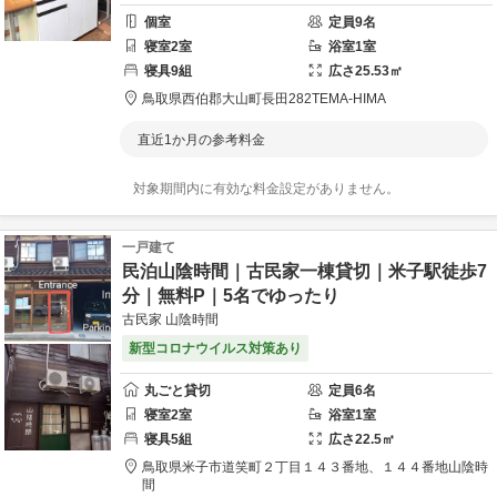
個室
定員
9
名
寝室
2
室
浴室
1
室
寝具
9
組
広さ
25.53
㎡
鳥取県
西伯郡
大山町長田282
TEMA-HIMA
直近1か月の参考料金
対象期間内に有効な料金設定がありません。
一戸建て
民泊山陰時間｜古民家一棟貸切｜米子駅徒歩7
分｜無料P｜5名でゆったり
古民家 山陰時間
新型コロナウイルス対策あり
丸ごと貸切
定員
6
名
寝室
2
室
浴室
1
室
寝具
5
組
広さ
22.5
㎡
鳥取県
米子市
道笑町２丁目１４３番地、１４４番地
山陰時
間