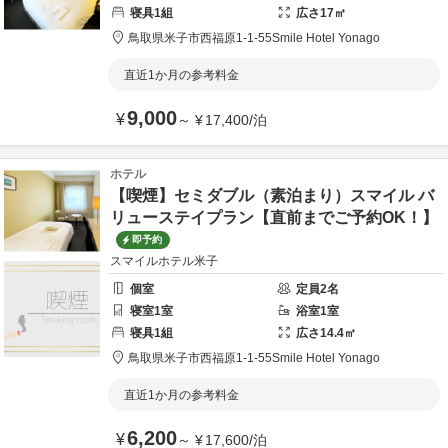
寝具
1
組
広さ
17
㎡
鳥取県
米子市
西福原1-1-55
Smile Hotel Yonago
直近1か月の参考料金
9,000
¥
～
¥
17,400
/
泊
ホテル
【喫煙】セミダブル（素泊まり）スマイル バ
リューステイプラン【直前までご予約OK！】
即予約
スマイルホテル米子
個室
定員
2
名
寝室
1
室
浴室
1
室
寝具
1
組
広さ
14.4
㎡
鳥取県
米子市
西福原1-1-55
Smile Hotel Yonago
直近1か月の参考料金
6,200
¥
～
¥
17,600
/
泊