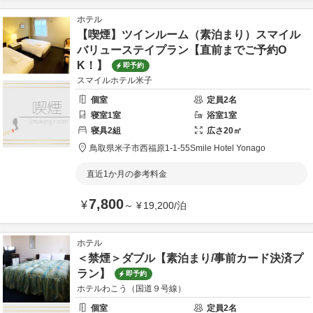
ホテル
【喫煙】ツインルーム（素泊まり）スマイル
バリューステイプラン【直前までご予約O
K！】
即予約
スマイルホテル米子
個室
定員
2
名
寝室
1
室
浴室
1
室
寝具
2
組
広さ
20
㎡
鳥取県
米子市
西福原1-1-55
Smile Hotel Yonago
直近1か月の参考料金
7,800
¥
～
¥
19,200
/
泊
ホテル
＜禁煙＞ダブル【素泊まり/事前カード決済プ
ラン】
即予約
ホテルわこう（国道９号線）
個室
定員
2
名