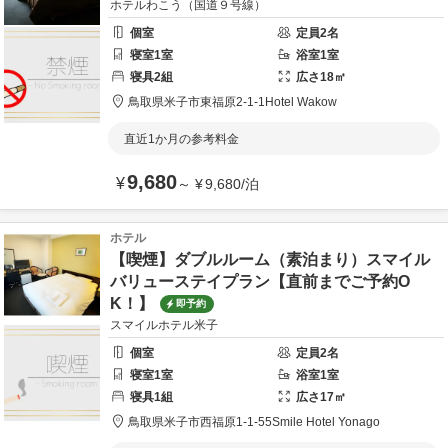
ホテルわこう（国道９号線）
個室
定員
2
名
寝室
1
室
浴室
1
室
寝具
2
組
広さ
18
㎡
鳥取県
米子市
東福原2-1-1
Hotel Wakow
直近1か月の参考料金
9,680
¥
～
¥
9,680
/
泊
ホテル
【喫煙】ダブルルーム（素泊まり）スマイル
バリューステイプラン【直前までご予約O
K！】
即予約
スマイルホテル米子
個室
定員
2
名
寝室
1
室
浴室
1
室
寝具
1
組
広さ
17
㎡
鳥取県
米子市
西福原1-1-55
Smile Hotel Yonago