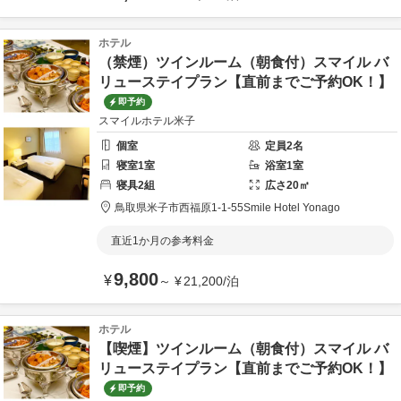
ホテル
（禁煙）ツインルーム（朝食付）スマイル バ
リューステイプラン【直前までご予約OK！】
即予約
スマイルホテル米子
個室
定員
2
名
寝室
1
室
浴室
1
室
寝具
2
組
広さ
20
㎡
鳥取県
米子市
西福原1-1-55
Smile Hotel Yonago
直近1か月の参考料金
9,800
¥
～
¥
21,200
/
泊
ホテル
【喫煙】ツインルーム（朝食付）スマイル バ
リューステイプラン【直前までご予約OK！】
即予約