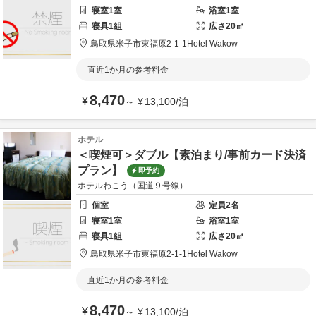
寝室
1
室
浴室
1
室
寝具
1
組
広さ
20
㎡
鳥取県
米子市
東福原2-1-1
Hotel Wakow
直近1か月の参考料金
8,470
¥
～
¥
13,100
/
泊
ホテル
＜喫煙可＞ダブル【素泊まり/事前カード決済
プラン】
即予約
ホテルわこう（国道９号線）
個室
定員
2
名
寝室
1
室
浴室
1
室
寝具
1
組
広さ
20
㎡
鳥取県
米子市
東福原2-1-1
Hotel Wakow
直近1か月の参考料金
8,470
¥
～
¥
13,100
/
泊