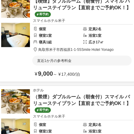
【喫煙】ダブルルーム（朝食付）スマイル バ
リューステイプラン【直前までご予約OK！】
即予約
スマイルホテル米子
個室
定員
2
名
寝室
1
室
浴室
1
室
寝具
1
組
広さ
17
㎡
鳥取県
米子市
西福原1-1-55
Smile Hotel Yonago
直近1か月の参考料金
9,000
¥
～
¥
17,400
/
泊
ホテル
（禁煙）ダブルルーム（朝食付）スマイル バ
リューステイプラン【直前までご予約OK！】
即予約
スマイルホテル米子
個室
定員
2
名
寝室
1
室
浴室
1
室