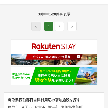
39
件中
1-20
件を表示
1
2
鳥取県西伯郡日吉津村周辺の宿泊施設を探す
鳥取市
米子市
倉吉市
境港市
岩美郡岩美町