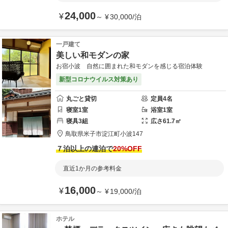
24,000
¥
～
¥
30,000
/
泊
一戸建て
美しい和モダンの家
お宿小波 自然に囲まれた和モダンを感じる宿泊体験
新型コロナウイルス対策あり
丸ごと貸切
定員
4
名
寝室
1
室
浴室
1
室
寝具
3
組
広さ
61.7
㎡
鳥取県
米子市
淀江町小波147
７泊以上の連泊で
20
%OFF
直近1か月の参考料金
16,000
¥
～
¥
19,000
/
泊
ホテル