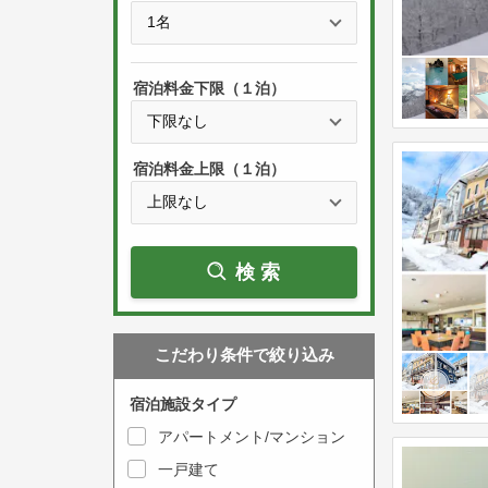
e
t
s
h
s
e
宿泊料金下限（１泊）
t
d
h
o
e
w
宿泊料金上限（１泊）
d
n
o
a
w
r
検索
n
r
a
o
r
w
こだわり条件で絞り込み
r
k
o
e
宿泊施設タイプ
w
y
アパートメント/マンション
k
t
一戸建て
e
o