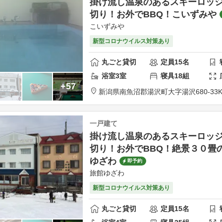
掛け流し温泉のあるスキーロッ
切り！お外でBBQ！こいずみや
こいずみや
新型コロナウイルス対策あり
丸ごと貸切
定員
15
名
浴室
3
室
寝具
18
組
+57
新潟県
南魚沼郡
湯沢町大字湯沢680-33
K
一戸建て
掛け流し温泉のあるスキーロッ
切り！お外でBBQ！絶景３０畳
ゆざわ
即予約
旅館ゆざわ
新型コロナウイルス対策あり
丸ごと貸切
定員
15
名