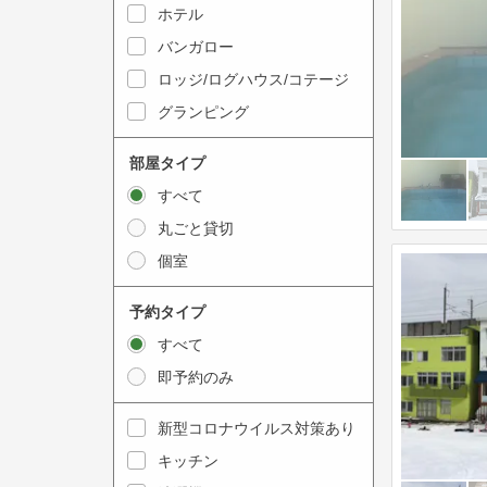
y
ホテル
i
t
n
バンガロー
o
t
ロッジ/ログハウス/コテージ
i
e
グランピング
n
r
t
a
部屋タイプ
e
c
すべて
r
t
丸ごと貸切
a
w
個室
c
i
t
t
予約タイプ
w
h
すべて
i
t
即予約のみ
t
h
h
e
新型コロナウイルス対策あり
t
c
キッチン
h
a