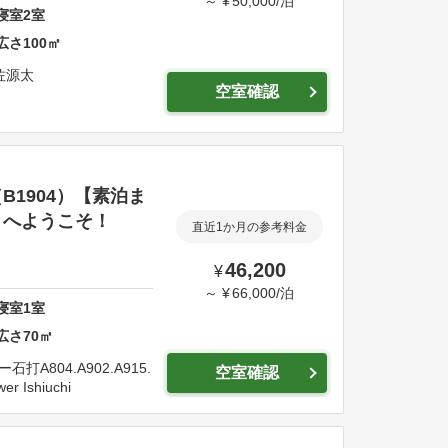
～
¥
50,000
/
泊
寝室
2
室
広さ
100
㎡
佐源太
空室確認
1904）【素泊ま
トへようこそ！
直近1か月の参考料金
46,200
¥
～
¥
66,000
/
泊
寝室
1
室
広さ
70
㎡
打A804.A902.A915.
空室確認
er Ishiuchi