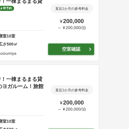
ジ！一棟まるまる貸
即予約
直近1か月の参考料金
200,000
¥
～
¥
200,000
/
泊
寝室
10
室
広さ
500
㎡
空室確認
oizumiya
ジ！一棟まるまる貸
のヨガルーム！旅館
直近1か月の参考料金
200,000
¥
～
¥
200,000
/
泊
寝室
10
室