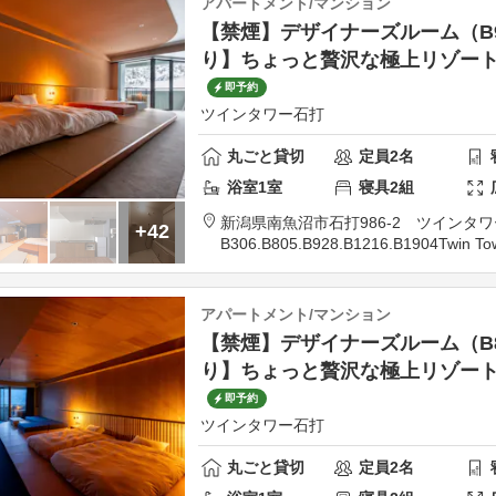
アパートメント/マンション
【禁煙】デザイナーズルーム（B
り】ちょっと贅沢な極上リゾー
即予約
ツインタワー石打
丸ごと貸切
定員
2
名
浴室
1
室
寝具
2
組
新潟県
南魚沼市
石打986-2 ツインタワー石
+42
B306.B805.B928.B1216.B1904
Twin Tow
アパートメント/マンション
【禁煙】デザイナーズルーム（B
り】ちょっと贅沢な極上リゾー
即予約
ツインタワー石打
丸ごと貸切
定員
2
名