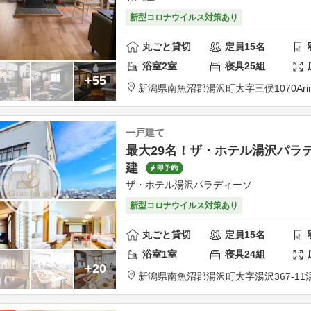
新型コロナウイルス対策あり
丸ごと貸切
定員
15
名
浴室
2
室
寝具
25
組
+55
新潟県
南魚沼郡
湯沢町大字三俣1070
Ar
一戸建て
最大29名！ザ・ホテル湯沢パラ
建
即予約
ザ・ホテル湯沢パラディーソ
新型コロナウイルス対策あり
丸ごと貸切
定員
15
名
浴室
1
室
寝具
24
組
+20
新潟県
南魚沼郡
湯沢町大字湯沢367-11