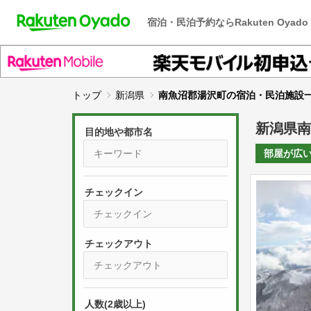
宿泊・民泊予約ならRakuten Oyado
トップ
新潟県
南魚沼郡湯沢町の宿泊・民泊施設
新潟県南
目的地や都市名
部屋が
広
チェックイン
P
r
e
P
s
人数(2歳以上)
r
s