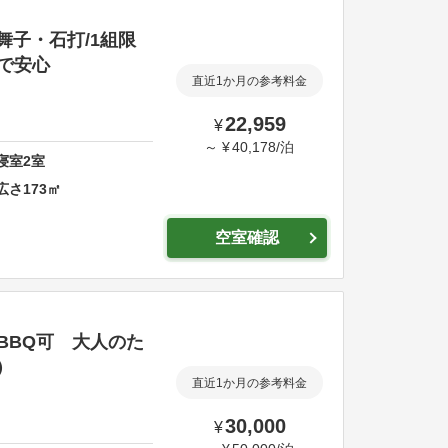
舞子・石打/1組限
住で安心
直近1か月の参考料金
22,959
¥
～
¥
40,178
/
泊
寝室
2
室
広さ
173
㎡
空室確認
BBQ可 大人のた
）
直近1か月の参考料金
30,000
¥