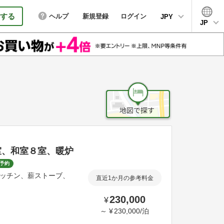
する
ヘルプ
新規登録
ログイン
JPY
JP
室、和室８室、暖炉
予約
ッチン、薪ストーブ、
直近1か月の参考料金
230,000
¥
～
¥
230,000
/
泊