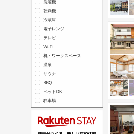
e
洗濯機
l
c
e
乾燥機
a
n
冷蔵庫
l
d
電子レンジ
e
a
テレビ
n
r
Wi-Fi
d
a
机・ワークスペース
a
n
r
温泉
d
a
s
サウナ
n
e
BBQ
d
l
ペットOK
s
e
駐車場
e
c
l
t
e
a
c
d
t