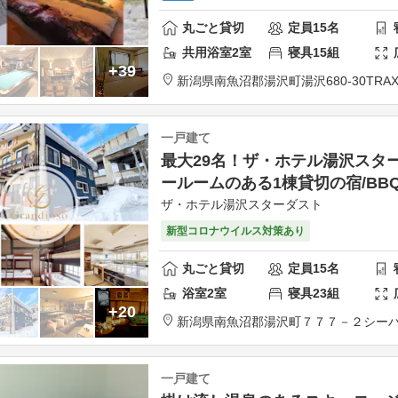
丸ごと貸切
定員
15
名
共用
浴室
2
室
寝具
15
組
+39
新潟県
南魚沼郡
湯沢町湯沢680-30
TRA
一戸建て
最大29名！ザ・ホテル湯沢スタ
ールームのある1棟貸切の宿/BB
ザ・ホテル湯沢スターダスト
新型コロナウイルス対策あり
丸ごと貸切
定員
15
名
浴室
2
室
寝具
23
組
+20
新潟県
南魚沼郡
湯沢町７７７－２
シー
一戸建て