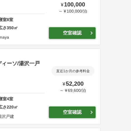
100,000
¥
～
¥
100,000
/
泊
寝室
8
室
広さ
350
㎡
空室確認
imaya
ディーソ/湯沢一戸
直近1か月の参考料金
52,200
¥
～
¥
69,600
/
泊
寝室
4
室
広さ
220
㎡
空室確認
湯沢戸建