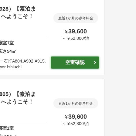
928）【素泊ま
トへようこそ！
直近1か月の参考料金
39,600
¥
～
¥
52,800
/
泊
寝室
1
室
広さ
54
㎡
打A804.A902.A915.
空室確認
er Ishiuchi
805）【素泊ま
トへようこそ！
直近1か月の参考料金
39,600
¥
～
¥
52,800
/
泊
寝室
1
室