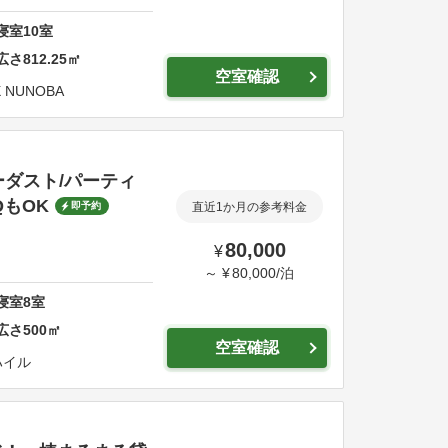
寝室
10
室
広さ
812.25
㎡
空室確認
X NUNOBA
ーダスト/パーティ
QもOK
即予約
直近1か月の参考料金
80,000
¥
～
¥
80,000
/
泊
寝室
8
室
広さ
500
㎡
空室確認
ハイル