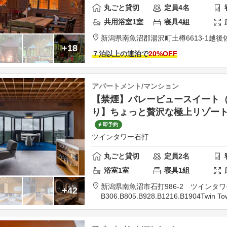
丸ごと貸切
定員
4
名
共用
浴室
1
室
寝具
4
組
新潟県
南魚沼郡
湯沢町土樽6613-1
越後
+18
７泊以上の連泊で
20
%OFF
アパートメント/マンション
【禁煙】バレービュースイート（B
り】ちょっと贅沢な極上リゾー
即予約
ツインタワー石打
丸ごと貸切
定員
2
名
浴室
1
室
寝具
1
組
新潟県
南魚沼市
石打986-2 ツインタワー石
+42
B306.B805.B928.B1216.B1904
Twin Tow