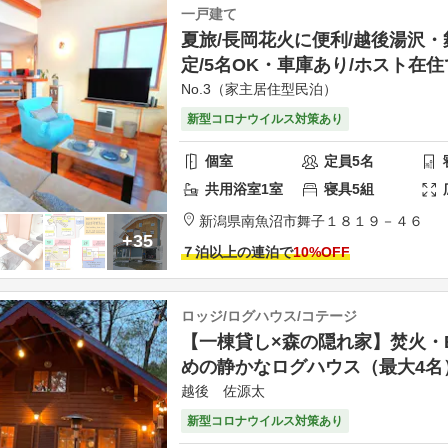
一戸建て
夏旅/長岡花火に便利/越後湯沢・
定/5名OK・車庫あり/ホスト在
No.3（家主居住型民泊）
新型コロナウイルス対策あり
個室
定員
5
名
共用
浴室
1
室
寝具
5
組
新潟県
南魚沼市
舞子１８１９－４６
+35
７泊以上の連泊で
10
%OFF
ロッジ/ログハウス/コテージ
【一棟貸し×森の隠れ家】焚火・
めの静かなログハウス（最大4名
越後 佐源太
新型コロナウイルス対策あり