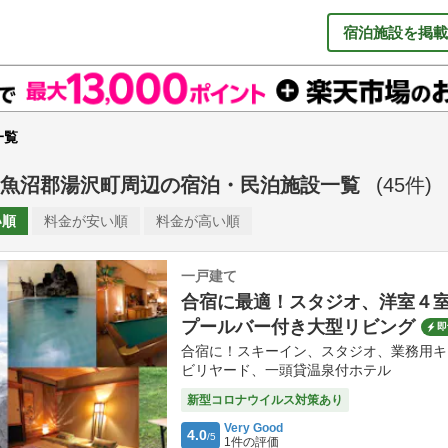
宿泊施設を掲載
一覧
魚沼郡湯沢町周辺
の
宿泊・民泊施設一覧
(
45
件)
い順
料金が
安い順
料金が
高い順
一戸建て
合宿に最適！スタジオ、洋室４
プールバー付き大型リビング
即
合宿に！スキーイン、スタジオ、業務用キ
ビリヤード、一頭貸温泉付ホテル
新型コロナウイルス対策あり
Very Good
4.0
/5
1
件の評価