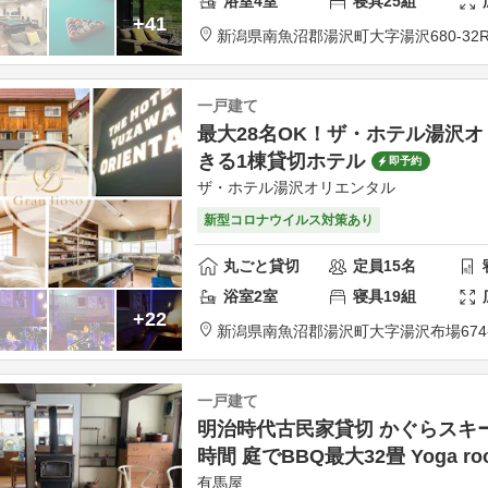
浴室
4
室
寝具
25
組
+41
新潟県
南魚沼郡
湯沢町大字湯沢680-32
R
一戸建て
最大28名OK！ザ・ホテル湯沢オリ
きる1棟貸切ホテル
即予約
ザ・ホテル湯沢オリエンタル
新型コロナウイルス対策あり
丸ごと貸切
定員
15
名
浴室
2
室
寝具
19
組
+22
新潟県
南魚沼郡
湯沢町大字湯沢布場674-
一戸建て
明治時代古民家貸切 かぐらスキー場
時間 庭でBBQ最大32畳 Yoga ro
有馬屋