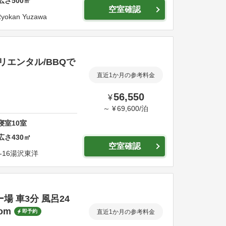
広さ
500
㎡
空室確認
yokan Yuzawa
エンタル/BBQで
直近1か月の参考料金
56,550
¥
～
¥
69,600
/
泊
寝室
10
室
広さ
430
㎡
空室確認
16
湯沢東洋
 車3分 風呂24
om
即予約
直近1か月の参考料金