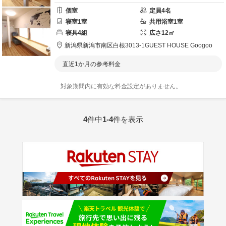
個室
定員
4
名
寝室
1
室
共用
浴室
1
室
寝具
4
組
広さ
12
㎡
新潟県
新潟市
南区白根3013-1
GUEST HOUSE Googoo
直近1か月の参考料金
対象期間内に有効な料金設定がありません。
4
件中
1-4
件を表示