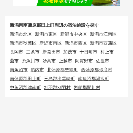
新潟県南蒲原郡田上町周辺の宿泊施設を探す
新潟市北区
新潟市東区
新潟市中央区
新潟市江南区
新潟市秋葉区
新潟市南区
新潟市西区
新潟市西蒲区
長岡市
三条市
新発田市
加茂市
十日町市
村上市
燕市
糸魚川市
妙高市
上越市
阿賀野市
佐渡市
南魚沼市
胎内市
北蒲原郡聖籠町
西蒲原郡弥彦村
南蒲原郡田上町
三島郡出雲崎町
南魚沼郡湯沢町
中魚沼郡津南町
刈羽郡刈羽村
岩船郡関川村