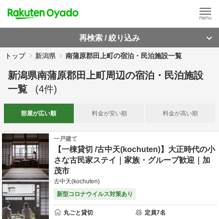
再検索 / 絞り込み
トップ
新潟県
南蒲原郡田上町の宿泊・民泊施設一覧
新潟県南蒲原郡田上町周辺
の
宿泊・民泊施設
一覧
(
4
件)
部屋が
広い順
料金が
安い順
料金が
高い順
一戸建て
【一棟貸切 /古中天(kochuten)】大正時代の小
さな古民家ステイ｜家族・グループ歓迎｜加
茂市
古中天(kochuten)
新型コロナウイルス対策あり
丸ごと貸切
定員
7
名