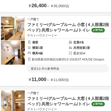
26,400
¥
～
¥
35,000
/
泊
一戸建て
ファミリー/グループルーム 小窓 (４人部屋2段
ベッド) 共用シャワールーム/トイレ
即予約
ゲストハウスぐーぐー
個室
定員
4
名
寝室
1
室
共用
浴室
1
室
寝具
4
組
広さ
12
㎡
新潟県
新潟市
南区白根3013-1
GUEST HOUSE Googoo
直近1か月の参考料金
11,000
¥
～
¥
11,000
/
泊
一戸建て
ファミリー/グループルーム 大窓 (４人部屋2段
ベッド) 共用シャワールーム/トイレ
即予約
ゲストハウスぐーぐー