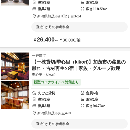
寝室
3
室
浴室
1
室
寝具
7
組
広さ
118.59
㎡
新潟県
加茂市
新町2丁目3-24
直近1か月の参考料金
26,400
¥
～
¥
30,000
/
泊
一戸建て
【一棟貸切/季心里（kikori)】加茂市の蔵風の
離れ・古材再生の宿｜家族・グループ歓迎
季心里（kikori)
新型コロナウイルス対策あり
丸ごと貸切
定員
6
名
寝室
2
室
浴室
1
室
寝具
6
組
広さ
94.73
㎡
新潟県
加茂市
矢立4-30
直近1か月の参考料金