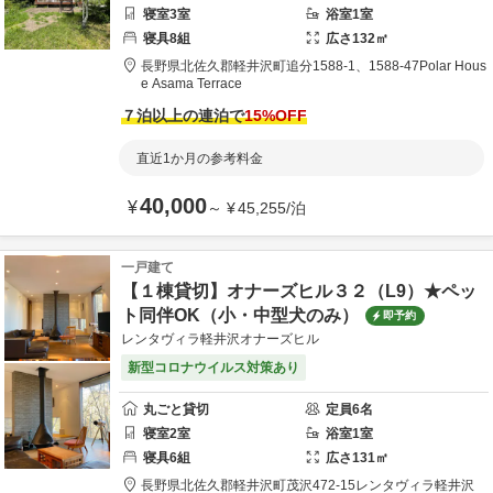
寝室
3
室
浴室
1
室
寝具
8
組
広さ
132
㎡
長野県
北佐久郡
軽井沢町追分1588-1、1588-47
Polar Hous
e Asama Terrace
７泊以上の連泊で
15
%OFF
直近1か月の参考料金
40,000
¥
～
¥
45,255
/
泊
一戸建て
【１棟貸切】オナーズヒル３２（L9）★ペッ
ト同伴OK（小・中型犬のみ）
即予約
レンタヴィラ軽井沢オナーズヒル
新型コロナウイルス対策あり
丸ごと貸切
定員
6
名
寝室
2
室
浴室
1
室
寝具
6
組
広さ
131
㎡
長野県
北佐久郡
軽井沢町茂沢472-15
レンタヴィラ軽井沢