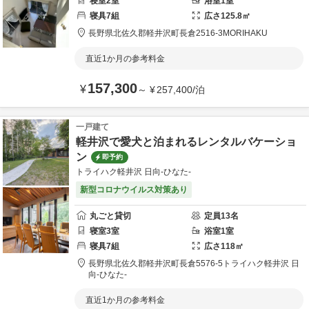
寝室
2
室
浴室
1
室
寝具
7
組
広さ
125.8
㎡
長野県
北佐久郡
軽井沢町長倉2516-3
MORIHAKU
直近1か月の参考料金
157,300
¥
～
¥
257,400
/
泊
一戸建て
軽井沢で愛犬と泊まれるレンタルバケーショ
ン
即予約
トライハク軽井沢 日向-ひなた-
新型コロナウイルス対策あり
丸ごと貸切
定員
13
名
寝室
3
室
浴室
1
室
寝具
7
組
広さ
118
㎡
長野県
北佐久郡
軽井沢町長倉5576-5
トライハク軽井沢 日
向-ひなた-
直近1か月の参考料金