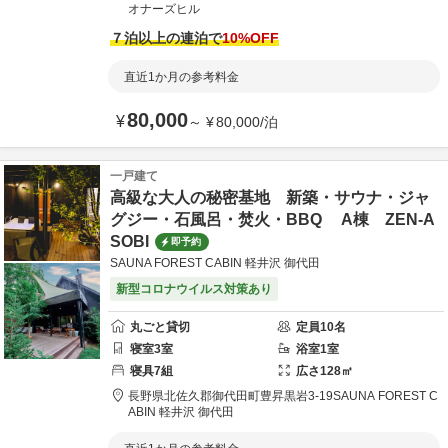
オナーズヒル
７泊以上の連泊で
10
%OFF
直近1か月の参考料金
80,000
¥
～
¥
80,000
/
泊
一戸建て
高級な大人の秘密基地 新築・サウナ・ジャ
グジー・石風呂・焚火・BBQ A棟 ZEN-A
SOBI
即予約
SAUNA FOREST CABIN 軽井沢 御代田
新型コロナウイルス対策あり
丸ごと貸切
定員
10
名
寝室
3
室
浴室
1
室
寝具
7
組
広さ
128
㎡
長野県
北佐久郡
御代田町豊昇黒岩3-19
SAUNA FOREST C
ABIN 軽井沢 御代田