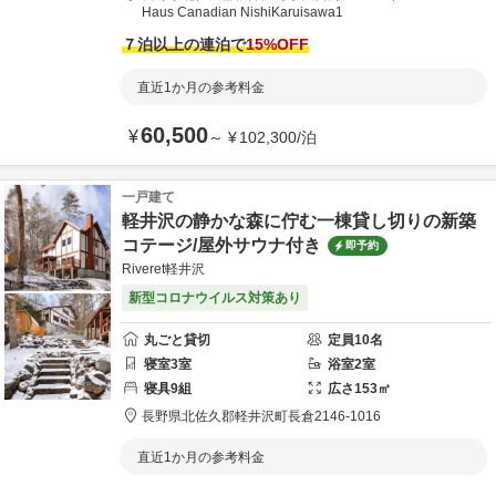
Haus Canadian NishiKaruisawa1
７泊以上の連泊で
15
%OFF
直近1か月の参考料金
60,500
¥
～
¥
102,300
/
泊
一戸建て
軽井沢の静かな森に佇む一棟貸し切りの新築
コテージ/屋外サウナ付き
即予約
Riveret軽井沢
新型コロナウイルス対策あり
丸ごと貸切
定員
10
名
寝室
3
室
浴室
2
室
寝具
9
組
広さ
153
㎡
長野県
北佐久郡
軽井沢町長倉2146-1016
直近1か月の参考料金