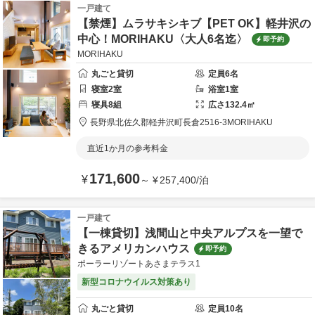
一戸建て
【禁煙】ムラサキシキブ【PET OK】軽井沢の
中心！MORIHAKU〈大人6名迄〉
即予約
MORIHAKU
丸ごと貸切
定員
6
名
寝室
2
室
浴室
1
室
寝具
8
組
広さ
132.4
㎡
長野県
北佐久郡
軽井沢町長倉2516-3
MORIHAKU
直近1か月の参考料金
171,600
¥
～
¥
257,400
/
泊
一戸建て
【一棟貸切】浅間山と中央アルプスを一望で
きるアメリカンハウス
即予約
ポーラーリゾートあさまテラス1
新型コロナウイルス対策あり
丸ごと貸切
定員
10
名