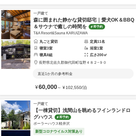
一戸建て
森に囲まれた静かな貸切邸宅｜愛犬OK＆BBQ
＆サウナで癒しの時間を
即予約
T&A Resort&Sauna KARUIZAWA
丸ごと貸切
定員
11
名
寝室
3
室
浴室
1
室
寝具
8
組
広さ
200
㎡
長野県
北佐久郡
御代田町塩野４８２−９０
直近1か月の参考料金
60,000
¥
～
¥
102,550
/
泊
一戸建て
【一棟貸切】浅間山を眺めるフインランドロ
グハウス
即予約
ポーラーハウス軽井沢
新型コロナウイルス対策あり