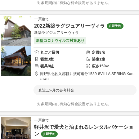
対象期間内に有効な料金設定がありません。
一戸建て
2022新築ラグジュアリーヴィラ
即予約
新築ラグジュアリーヴィラ
新型コロナウイルス対策あり
丸ごと貸切
定員
8
名
寝室
3
室
浴室
1
室
寝具
8
組
広さ
150
㎡
長野県
北佐久郡
軽井沢町追分1589-8
VILLA SPRING Karui
zawa
直近1か月の参考料金
対象期間内に有効な料金設定がありません。
一戸建て
軽井沢で愛犬と泊まれるレンタルバケーショ
ン
即予約