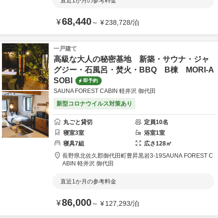
直近1か月の参考料金
68,440
¥
～
¥
238,728
/
泊
一戸建て
高級な大人の秘密基地 新築・サウナ・ジャ
グジー・石風呂・焚火・BBQ B棟 MORI-A
SOBI
即予約
SAUNA FOREST CABIN 軽井沢 御代田
新型コロナウイルス対策あり
丸ごと貸切
定員
10
名
寝室
3
室
浴室
1
室
寝具
7
組
広さ
128
㎡
長野県
北佐久郡
御代田町豊昇黒岩3-19
SAUNA FOREST C
ABIN 軽井沢 御代田
直近1か月の参考料金
86,000
¥
～
¥
127,293
/
泊