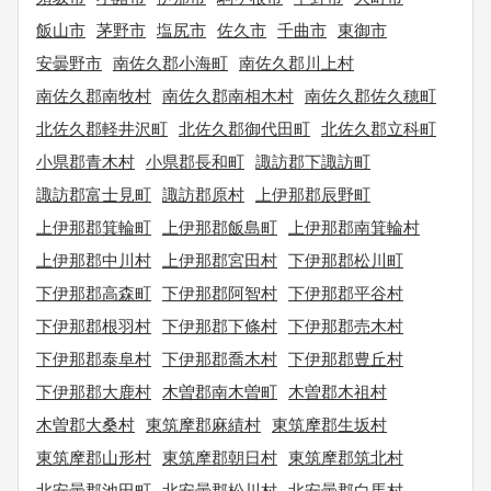
飯山市
茅野市
塩尻市
佐久市
千曲市
東御市
安曇野市
南佐久郡小海町
南佐久郡川上村
南佐久郡南牧村
南佐久郡南相木村
南佐久郡佐久穂町
北佐久郡軽井沢町
北佐久郡御代田町
北佐久郡立科町
小県郡青木村
小県郡長和町
諏訪郡下諏訪町
諏訪郡富士見町
諏訪郡原村
上伊那郡辰野町
上伊那郡箕輪町
上伊那郡飯島町
上伊那郡南箕輪村
上伊那郡中川村
上伊那郡宮田村
下伊那郡松川町
下伊那郡高森町
下伊那郡阿智村
下伊那郡平谷村
下伊那郡根羽村
下伊那郡下條村
下伊那郡売木村
下伊那郡泰阜村
下伊那郡喬木村
下伊那郡豊丘村
下伊那郡大鹿村
木曽郡南木曽町
木曽郡木祖村
木曽郡大桑村
東筑摩郡麻績村
東筑摩郡生坂村
東筑摩郡山形村
東筑摩郡朝日村
東筑摩郡筑北村
北安曇郡池田町
北安曇郡松川村
北安曇郡白馬村