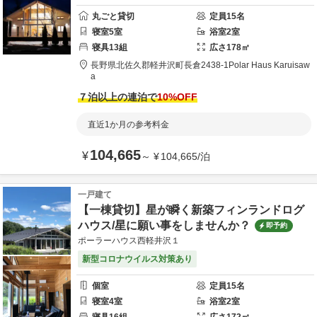
丸ごと貸切
定員
15
名
寝室
5
室
浴室
2
室
寝具
13
組
広さ
178
㎡
長野県
北佐久郡
軽井沢町長倉2438-1
Polar Haus Karuisaw
a
７泊以上の連泊で
10
%OFF
直近1か月の参考料金
104,665
¥
～
¥
104,665
/
泊
一戸建て
【一棟貸切】星が瞬く新築フィンランドログ
ハウス/星に願い事をしませんか？
即予約
ポーラーハウス西軽井沢１
新型コロナウイルス対策あり
個室
定員
15
名
寝室
4
室
浴室
2
室