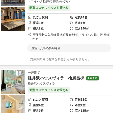
トライハク軽井沢 神楽-かぐら-
新型コロナウイルス対策あり
丸ごと貸切
定員
14
名
寝室
3
室
浴室
1
室
寝具
8
組
広さ
140
㎡
長野県
北佐久郡
軽井沢町長倉5641
トライハク軽井沢 神楽-
かぐら-
直近1か月の参考料金
対象期間内に有効な料金設定がありません。
一戸建て
軽井沢ハウスヴィラ 檜風呂棟
即予約
軽井沢ハウスヴィラ
新型コロナウイルス対策あり
丸ごと貸切
定員
13
名
寝室
4
室
浴室
1
室
寝具
9
組
広さ
135
㎡