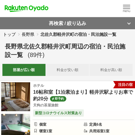
再検索 / 絞り込み
トップ
長野県
北佐久郡軽井沢町の宿泊・民泊施設一覧
長野県北佐久郡軽井沢町周辺
の
宿泊・民泊施
設一覧
(
89
件)
部屋が
広い順
料金が
安い順
料金が
高い順
注目の宿
ホテル
16帖和室【1泊素泊まり】軽井沢駅よりお車で
約20分
即予約
天狗の茶屋旅館
新型コロナウイルス対策あり
個室
定員
6
名
寝室
1
室
共用
浴室
1
室