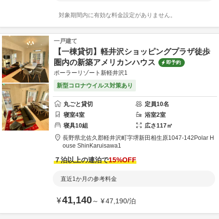
対象期間内に有効な料金設定がありません。
一戸建て
【一棟貸切】軽井沢ショッピングプラザ徒歩
圏内の新築アメリカンハウス
即予約
ポーラーリゾート新軽井沢1
新型コロナウイルス対策あり
丸ごと貸切
定員
10
名
寝室
4
室
浴室
2
室
寝具
10
組
広さ
117
㎡
長野県
北佐久郡
軽井沢町字堺新田相生原1047-142
Polar H
ouse ShinKaruisawa1
７泊以上の連泊で
15
%OFF
直近1か月の参考料金
41,140
¥
～
¥
47,190
/
泊