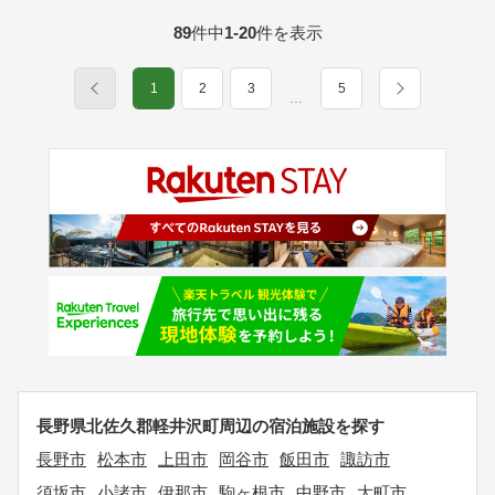
89
件中
1-20
件を表示
1
2
3
5
…
長野県北佐久郡軽井沢町周辺の宿泊施設を探す
長野市
松本市
上田市
岡谷市
飯田市
諏訪市
須坂市
小諸市
伊那市
駒ヶ根市
中野市
大町市