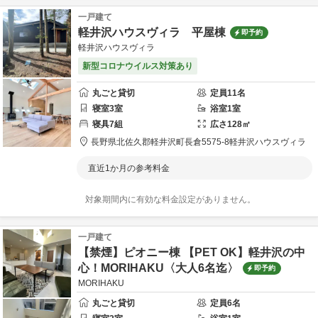
一戸建て
軽井沢ハウスヴィラ 平屋棟
即予約
軽井沢ハウスヴィラ
新型コロナウイルス対策あり
丸ごと貸切
定員
11
名
寝室
3
室
浴室
1
室
寝具
7
組
広さ
128
㎡
長野県
北佐久郡
軽井沢町長倉5575-8
軽井沢ハウスヴィラ
直近1か月の参考料金
対象期間内に有効な料金設定がありません。
一戸建て
【禁煙】ピオニー棟 【PET OK】軽井沢の中
心！MORIHAKU〈大人6名迄〉
即予約
MORIHAKU
丸ごと貸切
定員
6
名