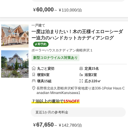
60,000
¥
～
¥
110,000
/
泊
一戸建て
一度は泊まりたい！木の王様イエローシーダ
ー迫力のハンドカットカナディアンログ
即予約
ポーラーハウスカナディアン南軽井沢１
新型コロナウイルス対策あり
丸ごと貸切
定員
15
名
寝室
6
室
浴室
2
室
寝具
15
組
広さ
220
㎡
長野県
北佐久郡
軽井沢町字発地渡り道336-1
Polar Haus C
anadian MinamiKaruisawa1
７泊以上の連泊で
15
%OFF
直近1か月の参考料金
67,650
¥
～
¥
142,780
/
泊