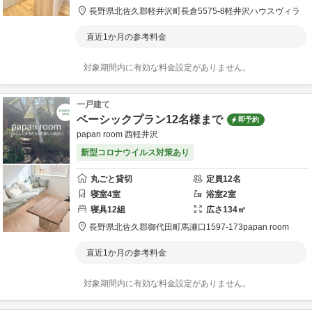
長野県
北佐久郡
軽井沢町長倉5575-8
軽井沢ハウスヴィラ
直近1か月の参考料金
対象期間内に有効な料金設定がありません。
一戸建て
ベーシックプラン12名様まで
即予約
papan room 西軽井沢
新型コロナウイルス対策あり
丸ごと貸切
定員
12
名
寝室
4
室
浴室
2
室
寝具
12
組
広さ
134
㎡
長野県
北佐久郡
御代田町馬瀬口1597-173
papan room
直近1か月の参考料金
対象期間内に有効な料金設定がありません。