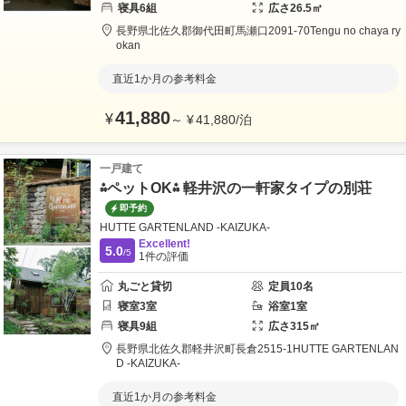
寝具
6
組
広さ
26.5
㎡
長野県
北佐久郡
御代田町馬瀬口2091-70
Tengu no chaya ry
okan
直近1か月の参考料金
41,880
¥
～
¥
41,880
/
泊
一戸建て
⁂ペットOK⁂ 軽井沢の一軒家タイプの別荘
即予約
HUTTE GARTENLAND -KAIZUKA-
Excellent!
5.0
/5
1
件の評価
丸ごと貸切
定員
10
名
寝室
3
室
浴室
1
室
寝具
9
組
広さ
315
㎡
長野県
北佐久郡
軽井沢町長倉2515-1
HUTTE GARTENLAN
D -KAIZUKA-
直近1か月の参考料金