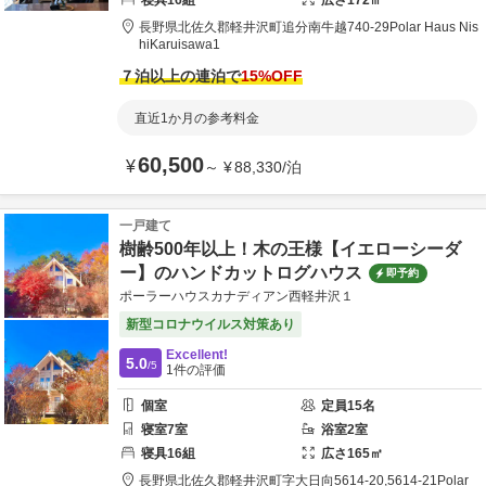
寝具
16
組
広さ
172
㎡
長野県
北佐久郡
軽井沢町追分南牛越740-29
Polar Haus Nis
hiKaruisawa1
７泊以上の連泊で
15
%OFF
直近1か月の参考料金
60,500
¥
～
¥
88,330
/
泊
一戸建て
樹齢500年以上！木の王様【イエローシーダ
ー】のハンドカットログハウス
即予約
ポーラーハウスカナディアン西軽井沢１
新型コロナウイルス対策あり
Excellent!
5.0
/5
1
件の評価
個室
定員
15
名
寝室
7
室
浴室
2
室
寝具
16
組
広さ
165
㎡
長野県
北佐久郡
軽井沢町字大日向5614-20,5614-21
Polar