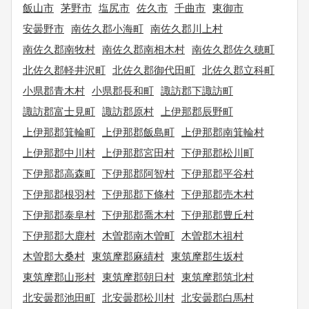
飯山市
茅野市
塩尻市
佐久市
千曲市
東御市
安曇野市
南佐久郡小海町
南佐久郡川上村
南佐久郡南牧村
南佐久郡南相木村
南佐久郡佐久穂町
北佐久郡軽井沢町
北佐久郡御代田町
北佐久郡立科町
小県郡青木村
小県郡長和町
諏訪郡下諏訪町
諏訪郡富士見町
諏訪郡原村
上伊那郡辰野町
上伊那郡箕輪町
上伊那郡飯島町
上伊那郡南箕輪村
上伊那郡中川村
上伊那郡宮田村
下伊那郡松川町
下伊那郡高森町
下伊那郡阿智村
下伊那郡平谷村
下伊那郡根羽村
下伊那郡下條村
下伊那郡売木村
下伊那郡泰阜村
下伊那郡喬木村
下伊那郡豊丘村
下伊那郡大鹿村
木曽郡南木曽町
木曽郡木祖村
木曽郡大桑村
東筑摩郡麻績村
東筑摩郡生坂村
東筑摩郡山形村
東筑摩郡朝日村
東筑摩郡筑北村
北安曇郡池田町
北安曇郡松川村
北安曇郡白馬村