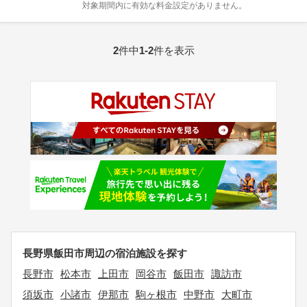
対象期間内に有効な料金設定がありません。
2
件中
1-2
件を表示
長野県飯田市周辺の宿泊施設を探す
長野市
松本市
上田市
岡谷市
飯田市
諏訪市
須坂市
小諸市
伊那市
駒ヶ根市
中野市
大町市