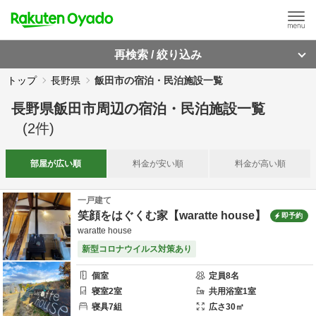
再検索 / 絞り込み
トップ
長野県
飯田市の宿泊・民泊施設一覧
長野県飯田市周辺
の
宿泊・民泊施設一覧
(
2
件)
部屋が
広い順
料金が
安い順
料金が
高い順
一戸建て
笑顔をはぐくむ家【waratte house】
即予約
waratte house
新型コロナウイルス対策あり
個室
定員
8
名
寝室
2
室
共用
浴室
1
室
寝具
7
組
広さ
30
㎡