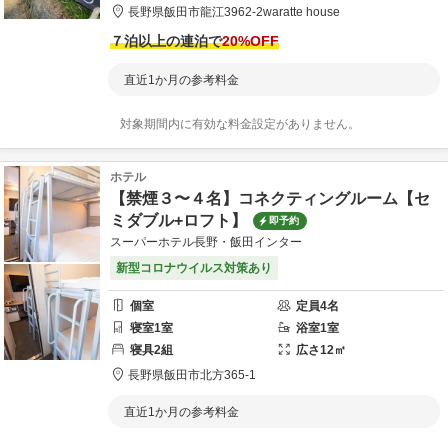
長野県
飯田市
龍江3962-2
waratte house
７泊以上の連泊で
20
%OFF
直近1か月の参考料金
対象期間内に有効な料金設定がありません。
ホテル
【禁煙３〜４名】コネクティングルーム【セ
ミダブル+ロフト】
即予約
スーパーホテル長野・飯田インター
新型コロナウイルス対策あり
個室
定員
4
名
寝室
1
室
浴室
1
室
寝具
2
組
広さ
12
㎡
長野県
飯田市
北方365-1
直近1か月の参考料金