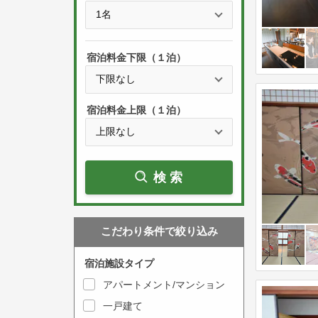
e
t
s
h
s
e
宿泊料金下限（１泊）
t
d
h
o
e
w
宿泊料金上限（１泊）
d
n
o
a
w
r
検索
n
r
a
o
r
w
こだわり条件で絞り込み
r
k
o
e
宿泊施設タイプ
w
y
アパートメント/マンション
k
t
一戸建て
e
o