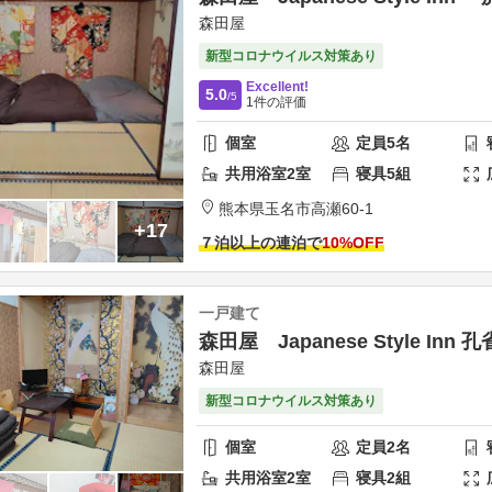
森田屋
新型コロナウイルス対策あり
Excellent!
5.0
/5
1
件の評価
個室
定員
5
名
共用
浴室
2
室
寝具
5
組
熊本県
玉名市
高瀬60-1
+17
７泊以上の連泊で
10
%OFF
一戸建て
森田屋 Japanese Style Inn 
森田屋
新型コロナウイルス対策あり
個室
定員
2
名
共用
浴室
2
室
寝具
2
組