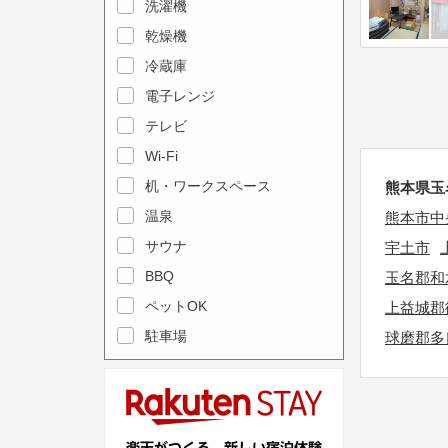
e
洗濯機
l
c
e
乾燥機
a
n
冷蔵庫
l
d
電子レンジ
e
a
テレビ
n
r
Wi-Fi
d
a
机・ワークスペース
a
熊本県玉
n
r
温泉
d
熊本市中
a
s
サウナ
宇土市
n
e
BBQ
玉名郡和
d
l
ペットOK
上益城郡
s
e
駐車場
球磨郡多
e
c
l
t
e
a
c
d
t