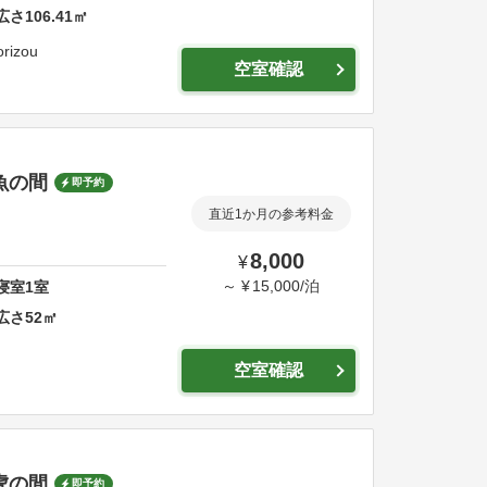
広さ
106.41
㎡
rizou
空室確認
金魚の間
即予約
直近1か月の参考料金
8,000
¥
～
¥
15,000
/
泊
寝室
1
室
広さ
52
㎡
空室確認
 虎の間
即予約