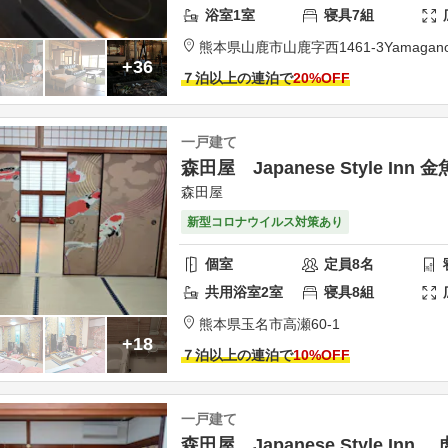
浴室
1
室
寝具
7
組
熊本県
山鹿市
山鹿字西1461-3
Yamagano
+36
７泊以上の連泊で
20
%OFF
一戸建て
森田屋 Japanese Style Inn 
森田屋
新型コロナウイルス対策あり
個室
定員
8
名
共用
浴室
2
室
寝具
8
組
熊本県
玉名市
高瀬60-1
+18
７泊以上の連泊で
10
%OFF
一戸建て
森田屋 Japanese Style Inn