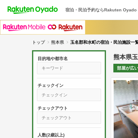
宿泊・民泊予約ならRakuten Oyado
トップ
熊本県
玉名郡和水町の宿泊・民泊施設一
熊本県玉
目的地や都市名
部屋が
広
チェックイン
P
r
e
P
s
人数(2歳以上)
r
s