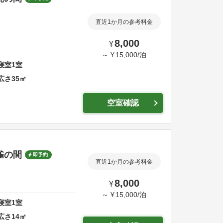
直近1か月の参考料金
8,000
¥
～
¥
15,000
/
泊
寝室
1
室
広さ
35
㎡
空室確認
孔雀の間
即予約
直近1か月の参考料金
8,000
¥
～
¥
15,000
/
泊
寝室
1
室
広さ
14
㎡