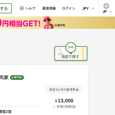
する
ヘルプ
新規登録
ログイン
JPY
JP
民家
即予約
直近1か月の参考料金
13,000
¥
～
¥
30,000
/
泊
寝室
2
室