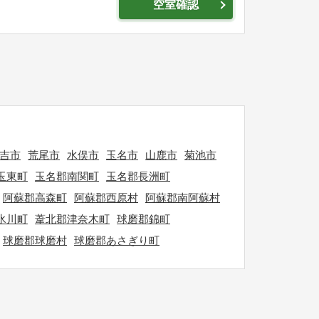
空室確認
吉市
荒尾市
水俣市
玉名市
山鹿市
菊池市
玉東町
玉名郡南関町
玉名郡長洲町
阿蘇郡高森町
阿蘇郡西原村
阿蘇郡南阿蘇村
氷川町
葦北郡津奈木町
球磨郡錦町
球磨郡球磨村
球磨郡あさぎり町