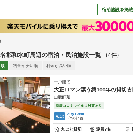
宿泊施設を掲載
覧
名郡和水町周辺
の
宿泊・民泊施設一覧
(
4
件)
い順
料金が
安い順
料金が
高い順
一戸建て
大正ロマン漂う築100年の貸切古
山鹿師蔵
新型コロナウイルス対策あり
Very Good
4.3
/5
3
件の評価
丸ごと貸切
定員
7
名