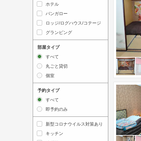
y
ホテル
i
t
n
バンガロー
o
t
ロッジ/ログハウス/コテージ
i
e
グランピング
n
r
t
a
部屋タイプ
e
c
すべて
r
t
丸ごと貸切
a
w
個室
c
i
t
t
予約タイプ
w
h
すべて
i
t
即予約のみ
t
h
h
e
新型コロナウイルス対策あり
t
c
キッチン
h
a