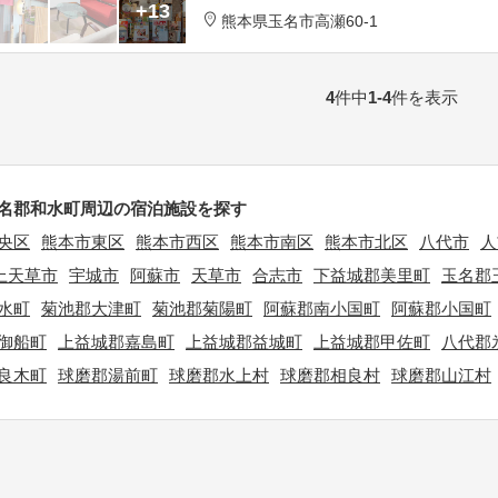
+13
熊本県
玉名市
高瀬60-1
4
件中
1-4
件を表示
名郡和水町周辺の宿泊施設を探す
央区
熊本市東区
熊本市西区
熊本市南区
熊本市北区
八代市
人
上天草市
宇城市
阿蘇市
天草市
合志市
下益城郡美里町
玉名郡
水町
菊池郡大津町
菊池郡菊陽町
阿蘇郡南小国町
阿蘇郡小国町
御船町
上益城郡嘉島町
上益城郡益城町
上益城郡甲佐町
八代郡
良木町
球磨郡湯前町
球磨郡水上村
球磨郡相良村
球磨郡山江村