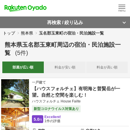
再検索 / 絞り込み
トップ
熊本県
玉名郡玉東町の宿泊・民泊施設一覧
熊本県玉名郡玉東町周辺
の
宿泊・民泊施設一
覧
(
5
件)
部屋が
広い順
料金が
安い順
料金が
高い順
一戸建て
【ハウスフォルチェ】有明海と普賢岳が一
望。自然と空間を楽しむ！
ハウスフォルチェ House Failte
新型コロナウイルス対策あり
Excellent!
5.0
/5
1
件の評価