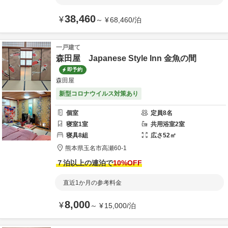
38,460
¥
～
¥
68,460
/
泊
一戸建て
森田屋 Japanese Style Inn 金魚の間
即予約
森田屋
新型コロナウイルス対策あり
個室
定員
8
名
寝室
1
室
共用
浴室
2
室
寝具
8
組
広さ
52
㎡
熊本県
玉名市
高瀬60-1
７泊以上の連泊で
10
%OFF
直近1か月の参考料金
8,000
¥
～
¥
15,000
/
泊