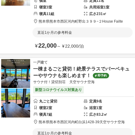
個室
定員
11
名
寝室
3
室
共用
浴室
1
室
寝具
11
組
広さ
231
㎡
熊本県
熊本市
西区河内町野出３９９−２
House Failte
直近1か月の参考料金
22,000
¥
～
¥
22,000
/
泊
一戸建て
一棟まるごと貸切！絶景テラスでバーベキュ
ーやサウナも楽しめます！
即予約
サウナ付！貸切別荘 天空サウナ空海
新型コロナウイルス対策あり
丸ごと貸切
定員
9
名
寝室
2
室
浴室
1
室
寝具
7
組
広さ
83.2
㎡
熊本県
熊本市
西区河内町白浜1428-39
天空サウナ空海
直近1か月の参考料金