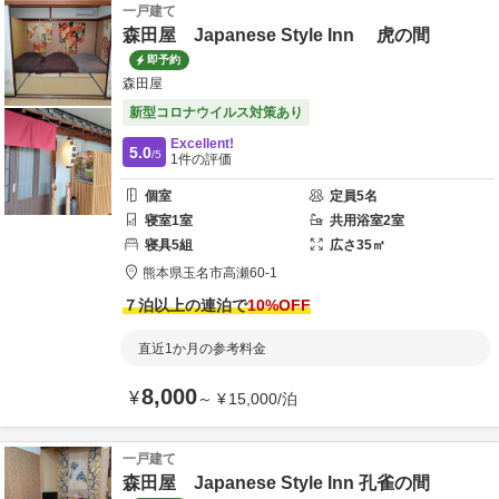
一戸建て
森田屋 Japanese Style Inn 虎の間
即予約
森田屋
新型コロナウイルス対策あり
Excellent!
5.0
/5
1
件の評価
個室
定員
5
名
寝室
1
室
共用
浴室
2
室
寝具
5
組
広さ
35
㎡
熊本県
玉名市
高瀬60-1
７泊以上の連泊で
10
%OFF
直近1か月の参考料金
8,000
¥
～
¥
15,000
/
泊
一戸建て
森田屋 Japanese Style Inn 孔雀の間