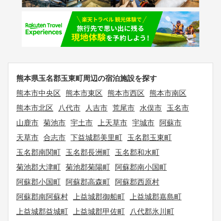
熊本県玉名郡玉東町周辺の宿泊施設を探す
熊本市中央区
熊本市東区
熊本市西区
熊本市南区
熊本市北区
八代市
人吉市
荒尾市
水俣市
玉名市
山鹿市
菊池市
宇土市
上天草市
宇城市
阿蘇市
天草市
合志市
下益城郡美里町
玉名郡玉東町
玉名郡南関町
玉名郡長洲町
玉名郡和水町
菊池郡大津町
菊池郡菊陽町
阿蘇郡南小国町
阿蘇郡小国町
阿蘇郡高森町
阿蘇郡西原村
阿蘇郡南阿蘇村
上益城郡御船町
上益城郡嘉島町
上益城郡益城町
上益城郡甲佐町
八代郡氷川町