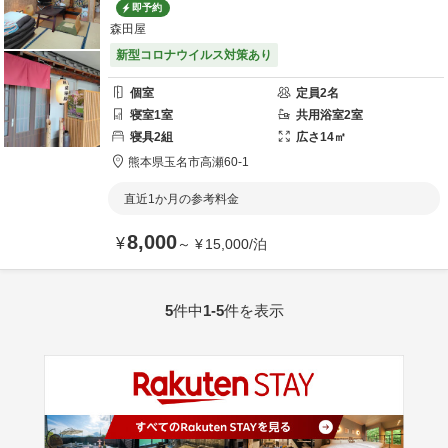
即予約
森田屋
新型コロナウイルス対策あり
個室
定員
2
名
寝室
1
室
共用
浴室
2
室
寝具
2
組
広さ
14
㎡
熊本県
玉名市
高瀬60-1
直近1か月の参考料金
8,000
¥
～
¥
15,000
/
泊
5
件中
1-5
件を表示