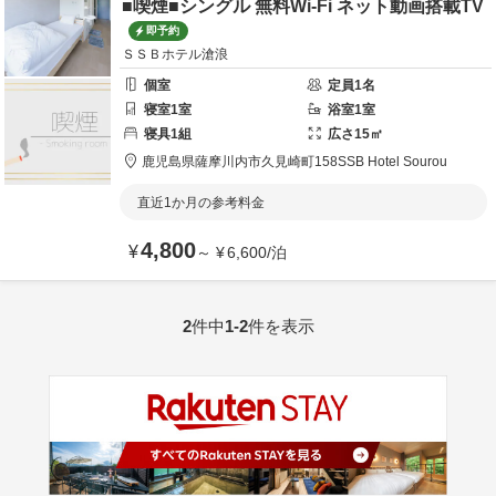
■喫煙■シングル 無料Wi-Fi ネット動画搭載TV
即予約
ＳＳＢホテル滄浪
個室
定員
1
名
寝室
1
室
浴室
1
室
寝具
1
組
広さ
15
㎡
鹿児島県
薩摩川内市
久見崎町158
SSB Hotel Sourou
直近1か月の参考料金
4,800
¥
～
¥
6,600
/
泊
2
件中
1-2
件を表示