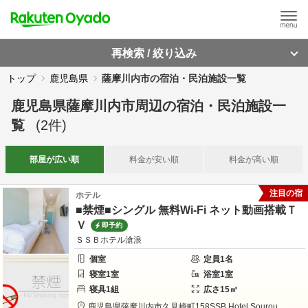
再検索 / 絞り込み
トップ
鹿児島県
薩摩川内市の宿泊・民泊施設一覧
鹿児島県薩摩川内市周辺
の
宿泊・民泊施設一
覧
(
2
件)
部屋が
広い順
料金が
安い順
料金が
高い順
注目の宿
ホテル
■禁煙■シングル 無料Wi-Fi ネット動画搭載Ｔ
Ｖ
即予約
ＳＳＢホテル滄浪
個室
定員
1
名
寝室
1
室
浴室
1
室
寝具
1
組
広さ
15
㎡
鹿児島県
薩摩川内市
久見崎町158
SSB Hotel Sourou