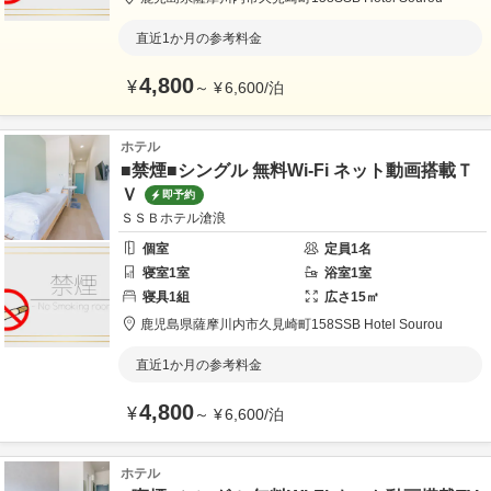
直近1か月の参考料金
4,800
¥
～
¥
6,600
/
泊
ホテル
■禁煙■シングル 無料Wi-Fi ネット動画搭載Ｔ
Ｖ
即予約
ＳＳＢホテル滄浪
個室
定員
1
名
寝室
1
室
浴室
1
室
寝具
1
組
広さ
15
㎡
鹿児島県
薩摩川内市
久見崎町158
SSB Hotel Sourou
直近1か月の参考料金
4,800
¥
～
¥
6,600
/
泊
ホテル