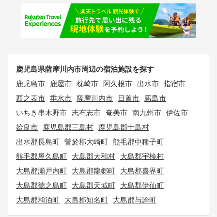
鹿児島県薩摩川内市周辺の宿泊施設を探す
鹿児島市
鹿屋市
枕崎市
阿久根市
出水市
指宿市
西之表市
垂水市
薩摩川内市
日置市
霧島市
いちき串木野市
志布志市
奄美市
南九州市
伊佐市
姶良市
鹿児島郡三島村
鹿児島郡十島村
出水郡長島町
曽於郡大崎町
熊毛郡中種子町
熊毛郡屋久島町
大島郡大和村
大島郡宇検村
大島郡瀬戸内町
大島郡龍郷町
大島郡喜界町
大島郡徳之島町
大島郡天城町
大島郡伊仙町
大島郡和泊町
大島郡知名町
大島郡与論町