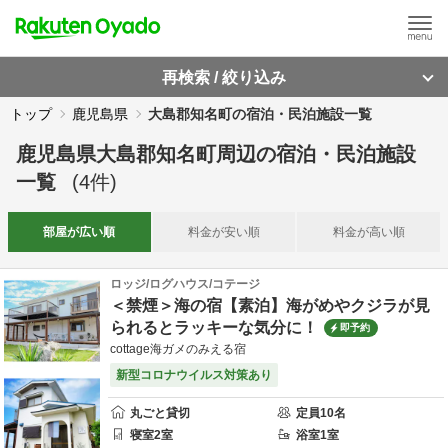
再検索 / 絞り込み
トップ
鹿児島県
大島郡知名町の宿泊・民泊施設一覧
鹿児島県大島郡知名町周辺
の
宿泊・民泊施設
一覧
(
4
件)
部屋が
広い順
料金が
安い順
料金が
高い順
ロッジ/ログハウス/コテージ
＜禁煙＞海の宿【素泊】海がめやクジラが見
られるとラッキーな気分に！
即予約
cottage海ガメのみえる宿
新型コロナウイルス対策あり
丸ごと貸切
定員
10
名
寝室
2
室
浴室
1
室