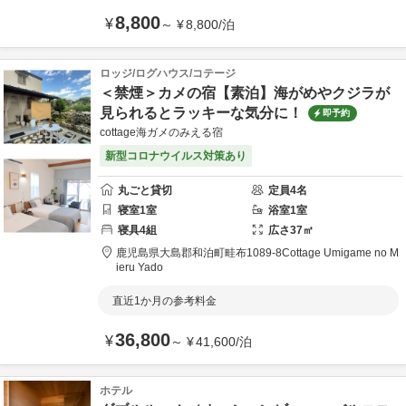
8,800
¥
～
¥
8,800
/
泊
ロッジ/ログハウス/コテージ
＜禁煙＞カメの宿【素泊】海がめやクジラが
見られるとラッキーな気分に！
即予約
cottage海ガメのみえる宿
新型コロナウイルス対策あり
丸ごと貸切
定員
4
名
寝室
1
室
浴室
1
室
寝具
4
組
広さ
37
㎡
鹿児島県
大島郡
和泊町畦布1089-8
Cottage Umigame no M
ieru Yado
直近1か月の参考料金
36,800
¥
～
¥
41,600
/
泊
ホテル