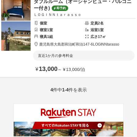
ダブルルーム（オーシャンビュー・バルコニ
ー付き)
即予約
ＬＯＧＩＮＮｔａｒａｓｓｏ
個室
定員
2
名
寝室
1
室
浴室
1
室
寝具
1
組
広さ
17
㎡
鹿児島県
大島郡
和泊町和泊147-6
LOGINNtarasso
直近1か月の参考料金
13,000
¥
～
¥
13,000
/
泊
4
件中
1-4
件を表示