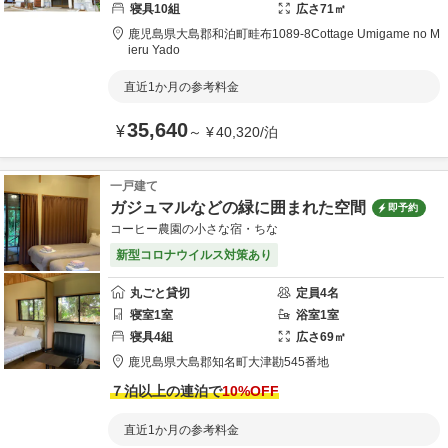
寝具
10
組
広さ
71
㎡
鹿児島県
大島郡
和泊町畦布1089-8
Cottage Umigame no M
ieru Yado
直近1か月の参考料金
35,640
¥
～
¥
40,320
/
泊
一戸建て
ガジュマルなどの緑に囲まれた空間
即予約
コーヒー農園の小さな宿・ちな
新型コロナウイルス対策あり
丸ごと貸切
定員
4
名
寝室
1
室
浴室
1
室
寝具
4
組
広さ
69
㎡
鹿児島県
大島郡
知名町大津勘545番地
７泊以上の連泊で
10
%OFF
直近1か月の参考料金