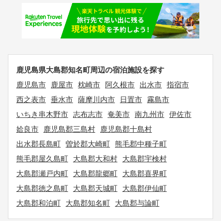
鹿児島県大島郡知名町周辺の宿泊施設を探す
鹿児島市
鹿屋市
枕崎市
阿久根市
出水市
指宿市
西之表市
垂水市
薩摩川内市
日置市
霧島市
いちき串木野市
志布志市
奄美市
南九州市
伊佐市
姶良市
鹿児島郡三島村
鹿児島郡十島村
出水郡長島町
曽於郡大崎町
熊毛郡中種子町
熊毛郡屋久島町
大島郡大和村
大島郡宇検村
大島郡瀬戸内町
大島郡龍郷町
大島郡喜界町
大島郡徳之島町
大島郡天城町
大島郡伊仙町
大島郡和泊町
大島郡知名町
大島郡与論町