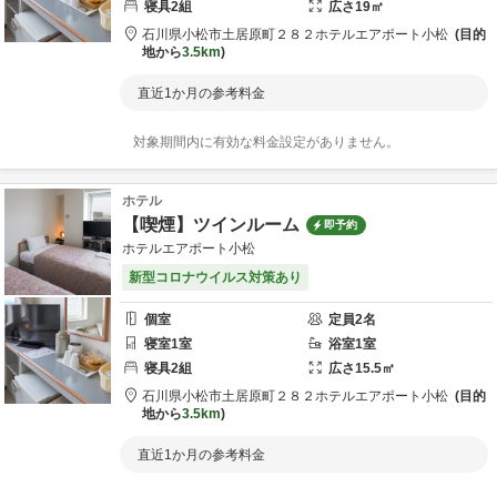
寝具
2
組
広さ
19
㎡
石川県
小松市
土居原町２８２
ホテルエアポート小松
目的
地から
3.5km
直近1か月の参考料金
対象期間内に有効な料金設定がありません。
ホテル
【喫煙】ツインルーム
即予約
ホテルエアポート小松
新型コロナウイルス対策あり
個室
定員
2
名
寝室
1
室
浴室
1
室
寝具
2
組
広さ
15.5
㎡
石川県
小松市
土居原町２８２
ホテルエアポート小松
目的
地から
3.5km
直近1か月の参考料金