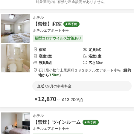
対象期間内に有効な料金設定がありません。
ホテル
【禁煙】和室
即予約
ホテルエアポート小松
新型コロナウイルス対策あり
個室
定員
5
名
寝室
1
室
浴室
1
室
寝具
5
組
広さ
30
㎡
石川県
小松市
土居原町２８２
ホテルエアポート小松
目的
地から
3.5km
直近1か月の参考料金
12,870
¥
～
¥
13,200
/
泊
ホテル
【禁煙】ツインルーム
即予約
ホテルエアポート小松