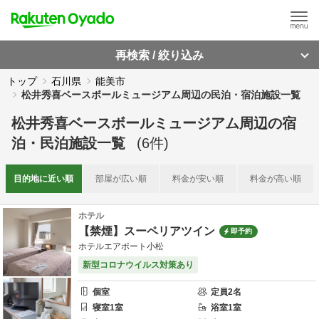
再検索 / 絞り込み
トップ
石川県
能美市
松井秀喜ベースボールミュージアム周辺の民泊・宿泊施設一覧
松井秀喜ベースボールミュージアム周辺
の
宿
泊・民泊施設一覧
(
6
件)
目的地に
近い順
部屋が
広い順
料金が
安い順
料金が
高い順
ホテル
【禁煙】スーペリアツイン
即予約
ホテルエアポート小松
新型コロナウイルス対策あり
個室
定員
2
名
寝室
1
室
浴室
1
室