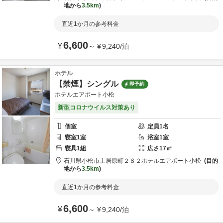
地から
3.5km
直近1か月の参考料金
6,600
¥
～
¥
9,240
/
泊
ホテル
【禁煙】シングル
即予約
ホテルエアポート小松
新型コロナウイルス対策あり
個室
定員
1
名
寝室
1
室
浴室
1
室
寝具
1
組
広さ
17
㎡
石川県
小松市
土居原町２８２
ホテルエアポート小松
目的
地から
3.5km
直近1か月の参考料金
6,600
¥
～
¥
9,240
/
泊