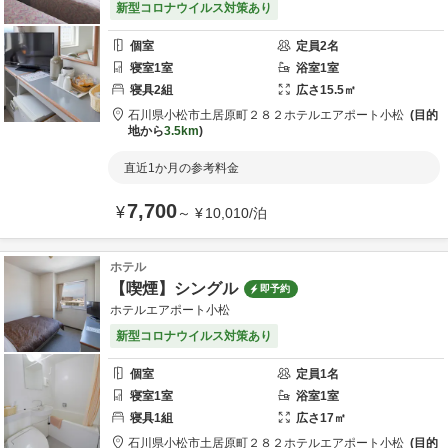
新型コロナウイルス対策あり
個室
定員
2
名
寝室
1
室
浴室
1
室
寝具
2
組
広さ
15.5
㎡
石川県
小松市
土居原町２８２
ホテルエアポート小松
目的
地から
3.5km
直近1か月の参考料金
7,700
¥
～
¥
10,010
/
泊
ホテル
【喫煙】シングル
即予約
ホテルエアポート小松
新型コロナウイルス対策あり
個室
定員
1
名
寝室
1
室
浴室
1
室
寝具
1
組
広さ
17
㎡
石川県
小松市
土居原町２８２
ホテルエアポート小松
目的