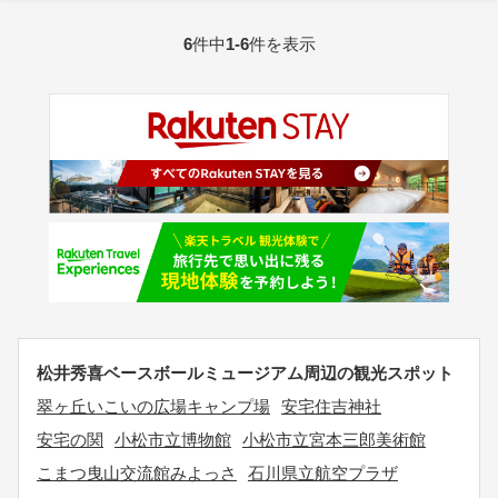
6
件中
1-6
件を表示
松井秀喜ベースボールミュージアム周辺の観光スポット
翠ヶ丘いこいの広場キャンプ場
安宅住吉神社
安宅の関
小松市立博物館
小松市立宮本三郎美術館
こまつ曳山交流館みよっさ
石川県立航空プラザ