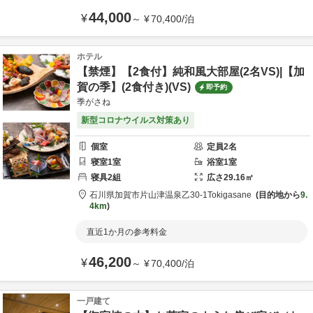
44,000
¥
～
¥
70,400
/
泊
ホテル
【禁煙】【2食付】純和風大部屋(2名VS)|【加
賀の季】(2食付き)(VS)
即予約
季がさね
新型コロナウイルス対策あり
個室
定員
2
名
寝室
1
室
浴室
1
室
寝具
2
組
広さ
29.16
㎡
石川県
加賀市
片山津温泉乙30-1
Tokigasane
目的地から
9.
4km
直近1か月の参考料金
46,200
¥
～
¥
70,400
/
泊
一戸建て