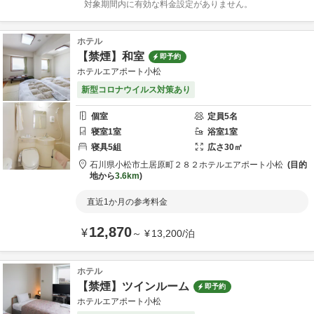
対象期間内に有効な料金設定がありません。
ホテル
【禁煙】和室
即予約
ホテルエアポート小松
新型コロナウイルス対策あり
個室
定員
5
名
寝室
1
室
浴室
1
室
寝具
5
組
広さ
30
㎡
石川県
小松市
土居原町２８２
ホテルエアポート小松
目的
地から
3.6km
直近1か月の参考料金
12,870
¥
～
¥
13,200
/
泊
ホテル
【禁煙】ツインルーム
即予約
ホテルエアポート小松