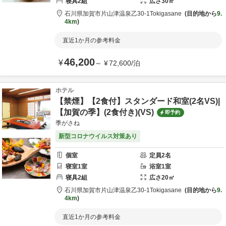
寝具
2
組
広さ
30
㎡
石川県
加賀市
片山津温泉乙30-1
Tokigasane
目的地から
9.
4km
直近1か月の参考料金
46,200
¥
～
¥
72,600
/
泊
ホテル
【禁煙】【2食付】スタンダード和室(2名VS)|
【加賀の季】(2食付き)(VS)
即予約
季がさね
新型コロナウイルス対策あり
個室
定員
2
名
寝室
1
室
浴室
1
室
寝具
2
組
広さ
20
㎡
石川県
加賀市
片山津温泉乙30-1
Tokigasane
目的地から
9.
4km
直近1か月の参考料金