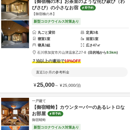
【御宿楠の木】お茶室のような侘び寂び（わ
びさび）の小さなお宿
即予約
【御宿楠の木】
新型コロナウイルス対策あり
丸ごと貸切
定員
3
名
寝室
1
室
浴室
1
室
寝具
3
組
広さ
47
㎡
石川県
加賀市
片山津温泉乙27-8
目的地から
9.5km
７泊以上の連泊で
10
%OFF
直近1か月の参考料金
25,000
¥
～
¥
25,000
/
泊
一戸建て
【御宿蜻蛉】カウンターバーのあるレトロな
お部屋
即予約
御宿蜻蛉
新型コロナウイルス対策あり