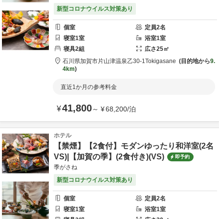
新型コロナウイルス対策あり
個室
定員
2
名
寝室
1
室
浴室
1
室
寝具
2
組
広さ
25
㎡
石川県
加賀市
片山津温泉乙30-1
Tokigasane
目的地から
9.
4km
直近1か月の参考料金
41,800
¥
～
¥
68,200
/
泊
ホテル
【禁煙】【2食付】モダンゆったり和洋室(2名
VS)|【加賀の季】(2食付き)(VS)
即予約
季がさね
新型コロナウイルス対策あり
個室
定員
2
名
寝室
1
室
浴室
1
室