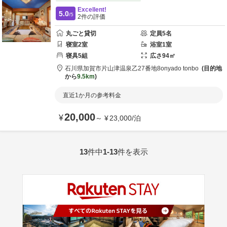
Excellent!
5.0
/5
2
件の評価
丸ごと貸切
定員
5
名
寝室
2
室
浴室
1
室
寝具
5
組
広さ
94
㎡
石川県
加賀市
片山津温泉乙27番地8
onyado tonbo
目的地
から
9.5km
直近1か月の参考料金
20,000
¥
～
¥
23,000
/
泊
13
件中
1-13
件を表示