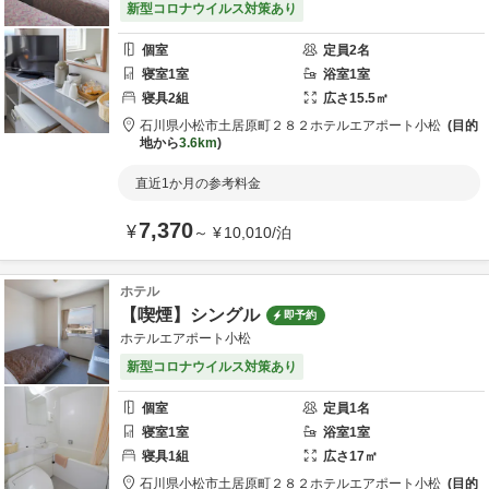
新型コロナウイルス対策あり
個室
定員
2
名
寝室
1
室
浴室
1
室
寝具
2
組
広さ
15.5
㎡
石川県
小松市
土居原町２８２
ホテルエアポート小松
目的
地から
3.6km
直近1か月の参考料金
7,370
¥
～
¥
10,010
/
泊
ホテル
【喫煙】シングル
即予約
ホテルエアポート小松
新型コロナウイルス対策あり
個室
定員
1
名
寝室
1
室
浴室
1
室
寝具
1
組
広さ
17
㎡
石川県
小松市
土居原町２８２
ホテルエアポート小松
目的