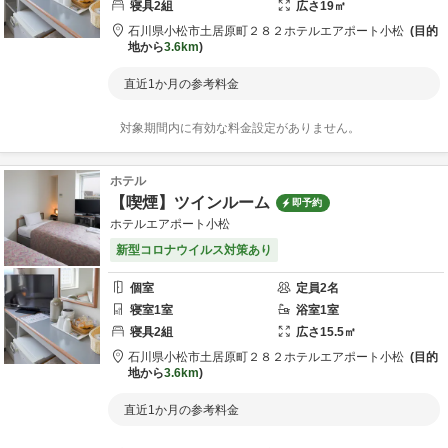
寝具
2
組
広さ
19
㎡
石川県
小松市
土居原町２８２
ホテルエアポート小松
目的
地から
3.6km
直近1か月の参考料金
対象期間内に有効な料金設定がありません。
ホテル
【喫煙】ツインルーム
即予約
ホテルエアポート小松
新型コロナウイルス対策あり
個室
定員
2
名
寝室
1
室
浴室
1
室
寝具
2
組
広さ
15.5
㎡
石川県
小松市
土居原町２８２
ホテルエアポート小松
目的
地から
3.6km
直近1か月の参考料金