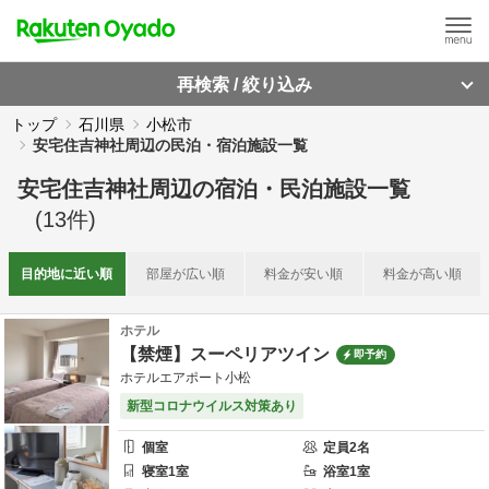
再検索 / 絞り込み
トップ
石川県
小松市
安宅住吉神社周辺の民泊・宿泊施設一覧
安宅住吉神社周辺
の
宿泊・民泊施設一覧
(
13
件)
目的地に
近い順
部屋が
広い順
料金が
安い順
料金が
高い順
ホテル
【禁煙】スーペリアツイン
即予約
ホテルエアポート小松
新型コロナウイルス対策あり
個室
定員
2
名
寝室
1
室
浴室
1
室