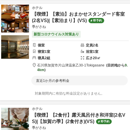
ホテル
【喫煙】【素泊】おまかせスタンダード客室
(2名VS)|【素泊まり】(VS)
即予約
季がさね
新型コロナウイルス対策あり
個室
定員
2
名
寝室
1
室
浴室
1
室
寝具
2
組
広さ
20
㎡
石川県
加賀市
片山津温泉乙30-1
Tokigasane
目的地から
9.
4km
直近1か月の参考料金
対象期間内に有効な料金設定がありません。
ホテル
【喫煙】【2食付】露天風呂付き和洋室(2名V
S)|【加賀の季】(2食付き)(VS)
即予約
季がさね