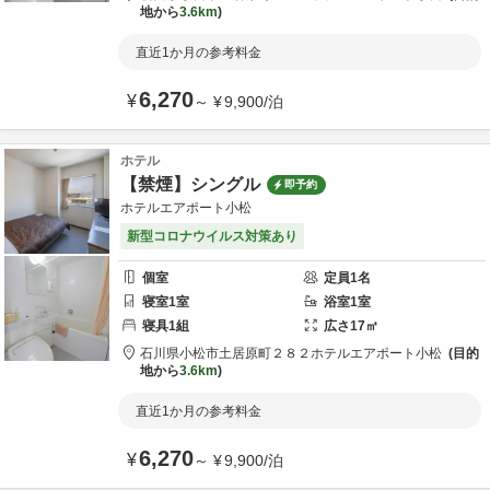
地から
3.6km
直近1か月の参考料金
6,270
¥
～
¥
9,900
/
泊
ホテル
【禁煙】シングル
即予約
ホテルエアポート小松
新型コロナウイルス対策あり
個室
定員
1
名
寝室
1
室
浴室
1
室
寝具
1
組
広さ
17
㎡
石川県
小松市
土居原町２８２
ホテルエアポート小松
目的
地から
3.6km
直近1か月の参考料金
6,270
¥
～
¥
9,900
/
泊