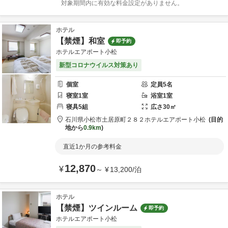
対象期間内に有効な料金設定がありません。
ホテル
【禁煙】和室
即予約
ホテルエアポート小松
新型コロナウイルス対策あり
個室
定員
5
名
寝室
1
室
浴室
1
室
寝具
5
組
広さ
30
㎡
石川県
小松市
土居原町２８２
ホテルエアポート小松
目的
地から
0.9km
直近1か月の参考料金
12,870
¥
～
¥
13,200
/
泊
ホテル
【禁煙】ツインルーム
即予約
ホテルエアポート小松