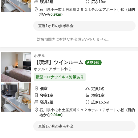
寝具
2
組
広さ
19
㎡
石川県
小松市
土居原町２８２
ホテルエアポート小松
目的
地から
0.9km
直近1か月の参考料金
対象期間内に有効な料金設定がありません。
ホテル
【喫煙】ツインルーム
即予約
ホテルエアポート小松
新型コロナウイルス対策あり
個室
定員
2
名
寝室
1
室
浴室
1
室
寝具
2
組
広さ
15.5
㎡
石川県
小松市
土居原町２８２
ホテルエアポート小松
目的
地から
0.9km
直近1か月の参考料金