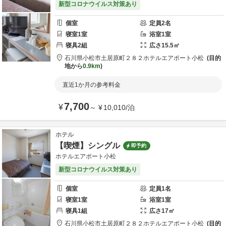
新型コロナウイルス対策あり
個室
定員
2
名
寝室
1
室
浴室
1
室
寝具
2
組
広さ
15.5
㎡
石川県
小松市
土居原町２８２
ホテルエアポート小松
目的
地から
0.9km
直近1か月の参考料金
7,700
¥
～
¥
10,010
/
泊
ホテル
【喫煙】シングル
即予約
ホテルエアポート小松
新型コロナウイルス対策あり
個室
定員
1
名
寝室
1
室
浴室
1
室
寝具
1
組
広さ
17
㎡
石川県
小松市
土居原町２８２
ホテルエアポート小松
目的