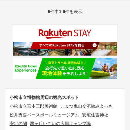
6
件中
1-6
件を表示
小松市立博物館周辺の観光スポット
小松市立宮本三郎美術館
こまつ曳山交流館みよっさ
松井秀喜ベースボールミュージアム
安宅住吉神社
安宅の関
翠ヶ丘いこいの広場キャンプ場