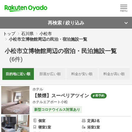
再検索 / 絞り込み
トップ
石川県
小松市
小松市立博物館周辺の民泊・宿泊施設一覧
小松市立博物館周辺
の
宿泊・民泊施設一覧
(
6
件)
目的地に
近い順
部屋が
広い順
料金が
安い順
料金が
高い順
ホテル
【禁煙】スーペリアツイン
即予約
ホテルエアポート小松
新型コロナウイルス対策あり
個室
定員
2
名
寝室
1
室
浴室
1
室