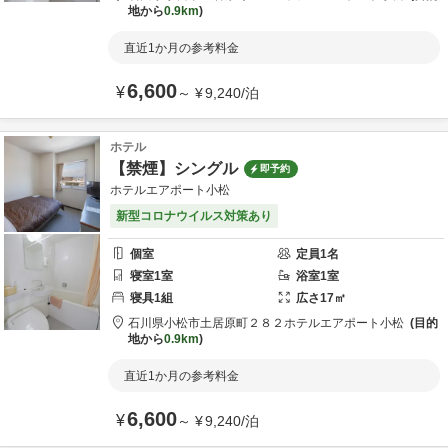
地から
0.9km
直近1か月の参考料金
6,600
¥
～
¥
9,240
/
泊
ホテル
【禁煙】シングル
即予約
ホテルエアポート小松
新型コロナウイルス対策あり
個室
定員
1
名
寝室
1
室
浴室
1
室
寝具
1
組
広さ
17
㎡
石川県
小松市
土居原町２８２
ホテルエアポート小松
目的
地から
0.9km
直近1か月の参考料金
6,600
¥
～
¥
9,240
/
泊