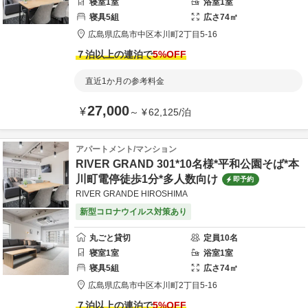
寝室
1
室
浴室
1
室
寝具
5
組
広さ
74
㎡
広島県
広島市
中区本川町2丁目5-16
７泊以上の連泊で
5
%OFF
直近1か月の参考料金
27,000
¥
～
¥
62,125
/
泊
アパートメント/マンション
RIVER GRAND 301*10名様*平和公園そば*本
川町電停徒歩1分*多人数向け
即予約
RIVER GRANDE HIROSHIMA
新型コロナウイルス対策あり
丸ごと貸切
定員
10
名
寝室
1
室
浴室
1
室
寝具
5
組
広さ
74
㎡
広島県
広島市
中区本川町2丁目5-16
７泊以上の連泊で
5
%OFF