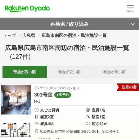
再検索 / 絞り込み
トップ
広島県
広島市南区の宿泊・民泊施設一覧
広島県広島市南区周辺
の
宿泊・民泊施設一覧
(
127
件)
部屋が
広い順
料金が
安い順
料金が
高い順
注目の宿
アパートメント/マンション
301号室
即予約
H-1
丸ごと貸切
定員
7
名
寝室
2
室
浴室
1
室
寝具
4
組
広さ
40
㎡
広島県
広島市
中区昭和町6番21-201、301号
H-1