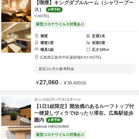
【喫煙】キングダブルルーム（シャワーブー
ス）
即予約
Y-HOTEL
新型コロナウイルス対策あり
個室
定員
1
名
寝室
1
室
浴室
0
室
寝具
1
組
広さ
100
㎡
広島県
広島市
中区薬研堀9-6
Y-HOTEL
直近1か月の参考料金
27,060
¥
～
¥
38,400
/
泊
ロッジ/ログハウス/コテージ
【1日1組限定】開放感のあるルーフトップ付
一棟貸しヴィラでゆったり滞在。広島駅徒歩
圏内
即予約
asterisk HIROSHIMA
新型コロナウイルス対策あり