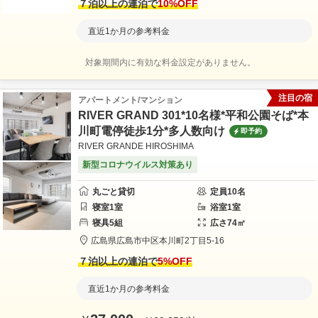
７泊以上の連泊で
10
%OFF
直近1か月の参考料金
対象期間内に有効な料金設定がありません。
注目の宿
アパートメント/マンション
RIVER GRAND 301*10名様*平和公園そば*本
川町電停徒歩1分*多人数向け
即予約
RIVER GRANDE HIROSHIMA
新型コロナウイルス対策あり
丸ごと貸切
定員
10
名
寝室
1
室
浴室
1
室
寝具
5
組
広さ
74
㎡
広島県
広島市
中区本川町2丁目5-16
７泊以上の連泊で
5
%OFF
直近1か月の参考料金