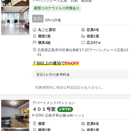
アーバングレース広島 白島 縮景園
新型コロナウイルス対策あり
2.7
/5
3
件の評価
丸ごと貸切
定員
4
名
寝室
1
室
浴室
1
室
寝具
4
組
広さ
67
㎡
広島県
広島市
中区東白島町17-22
アーバングレース広島13
01
７泊以上の連泊で
5
%OFF
直近1か月の参考料金
対象期間内に有効な料金設定がありません。
アパートメント/マンション
４０１号室
即予約
P-STAY 広島平和公園 with ペット
個室
定員
8
名
寝室
2
室
浴室
1
室