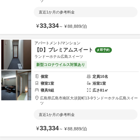
ツ
直近1か月の参考料金
33,334
¥
～
¥
88,889
/
泊
アパートメント/マンション
【D】プレミアムスイート
即予約
ランドーホテル広島スイーツ
新型コロナウイルス対策あり
個室
定員
10
名
寝室
1
室
浴室
1
室
寝具
9
組
広さ
81
㎡
広島県
広島市
南区大須賀町13-9
ランドーホテル広島スイー
ツ
直近1か月の参考料金
33,334
¥
～
¥
88,889
/
泊