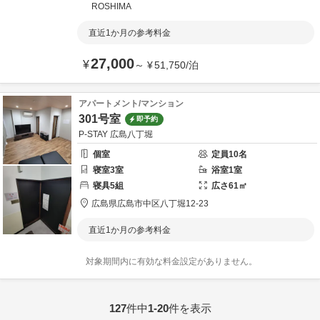
ROSHIMA
直近1か月の参考料金
27,000
¥
～
¥
51,750
/
泊
アパートメント/マンション
301号室
即予約
P-STAY 広島八丁堀
個室
定員
10
名
寝室
3
室
浴室
1
室
寝具
5
組
広さ
61
㎡
広島県
広島市
中区八丁堀12-23
直近1か月の参考料金
対象期間内に有効な料金設定がありません。
127
件中
1-20
件を表示