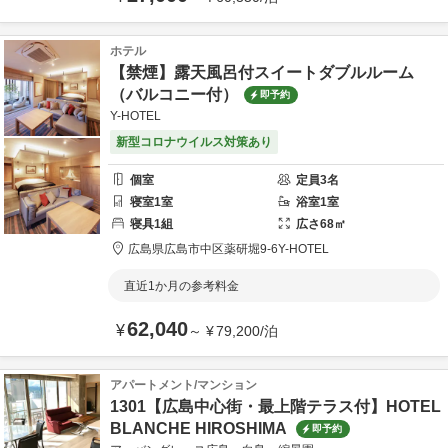
ホテル
【禁煙】露天風呂付スイートダブルルーム
（バルコニー付）
即予約
Y-HOTEL
新型コロナウイルス対策あり
個室
定員
3
名
寝室
1
室
浴室
1
室
寝具
1
組
広さ
68
㎡
広島県
広島市
中区薬研堀9-6
Y-HOTEL
直近1か月の参考料金
62,040
¥
～
¥
79,200
/
泊
アパートメント/マンション
1301【広島中心街・最上階テラス付】HOTEL
BLANCHE HIROSHIMA
即予約