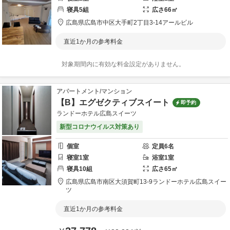
寝具
5
組
広さ
66
㎡
広島県
広島市
中区大手町2丁目3-14
アールビル
直近1か月の参考料金
対象期間内に有効な料金設定がありません。
アパートメント/マンション
【B】エグゼクティブスイート
即予約
ランドーホテル広島スイーツ
新型コロナウイルス対策あり
個室
定員
6
名
寝室
1
室
浴室
1
室
寝具
10
組
広さ
65
㎡
広島県
広島市
南区大須賀町13-9
ランドーホテル広島スイー
ツ
直近1か月の参考料金