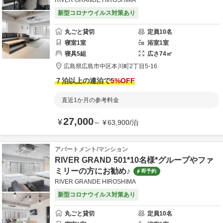
RIVER GRANDE HIROSHIMA
新型コロナウイルス対策あり
丸ごと貸切
定員
10
名
寝室
1
室
浴室
1
室
寝具
5
組
広さ
74
㎡
広島県
広島市
中区本川町2丁目5-16
７泊以上の連泊で
5
%OFF
直近1か月の参考料金
27,000
¥
～
¥
63,900
/
泊
アパートメント/マンション
RIVER GRAND 501*10名様*グループやファ
ミリーの方にお勧め♪
即予約
RIVER GRANDE HIROSHIMA
新型コロナウイルス対策あり
丸ごと貸切
定員
10
名