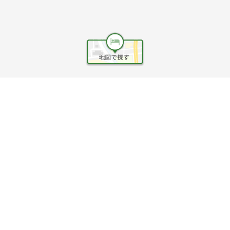
ヘルプ
利用規約
旅行業約款
旅行条件書
旅行業務取扱料金表
個人情報保護方針
会社情報
クッキーポリシー
©Rakuten Group, Inc.