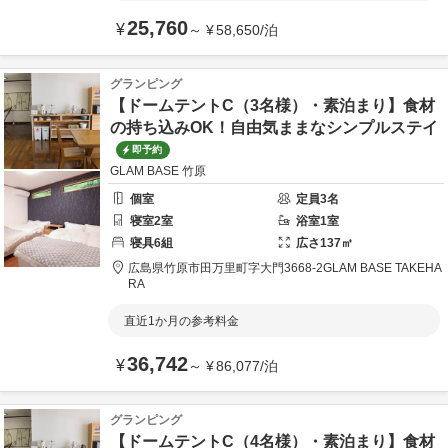
25,760
¥
～
¥
58,650
/
泊
グランピング
【ドームテントC（3名様）・素泊まり】食材
の持ち込みOK！自由気ままなシンプルステイ
即予約
GLAM BASE 竹原
個室
定員
3
名
寝室
2
室
浴室
1
室
寝具
6
組
広さ
137
㎡
広島県
竹原市
田万里町字大門3668-2
GLAM BASE TAKEHA
RA
直近1か月の参考料金
36,742
¥
～
¥
86,077
/
泊
グランピング
【ドームテントC（4名様）・素泊まり】食材