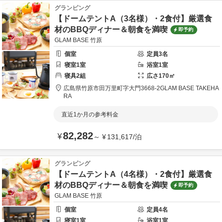
グランピング
【ドームテントA（3名様）・2食付】厳選食
材のBBQディナー＆朝食を満喫
即予約
GLAM BASE 竹原
個室
定員
3
名
寝室
1
室
浴室
1
室
寝具
2
組
広さ
170
㎡
広島県
竹原市
田万里町字大門3668-2
GLAM BASE TAKEHA
RA
直近1か月の参考料金
82,282
¥
～
¥
131,617
/
泊
グランピング
【ドームテントA（4名様）・2食付】厳選食
材のBBQディナー＆朝食を満喫
即予約
GLAM BASE 竹原
個室
定員
4
名
寝室
1
室
浴室
1
室