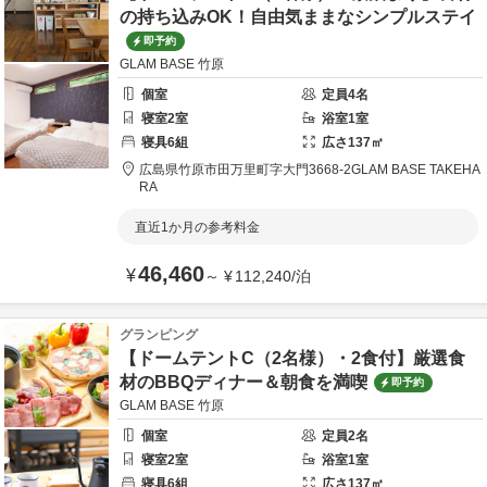
の持ち込みOK！自由気ままなシンプルステイ
即予約
GLAM BASE 竹原
個室
定員
4
名
寝室
2
室
浴室
1
室
寝具
6
組
広さ
137
㎡
広島県
竹原市
田万里町字大門3668-2
GLAM BASE TAKEHA
RA
直近1か月の参考料金
46,460
¥
～
¥
112,240
/
泊
グランピング
【ドームテントC（2名様）・2食付】厳選食
材のBBQディナー＆朝食を満喫
即予約
GLAM BASE 竹原
個室
定員
2
名
寝室
2
室
浴室
1
室
寝具
6
組
広さ
137
㎡