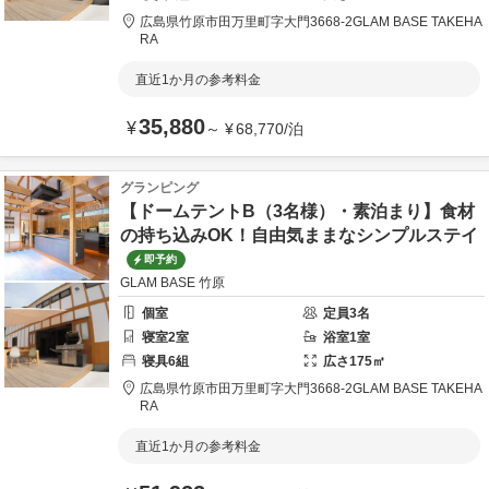
広島県
竹原市
田万里町字大門3668-2
GLAM BASE TAKEHA
RA
直近1か月の参考料金
35,880
¥
～
¥
68,770
/
泊
グランピング
【ドームテントB（3名様）・素泊まり】食材
の持ち込みOK！自由気ままなシンプルステイ
即予約
GLAM BASE 竹原
個室
定員
3
名
寝室
2
室
浴室
1
室
寝具
6
組
広さ
175
㎡
広島県
竹原市
田万里町字大門3668-2
GLAM BASE TAKEHA
RA
直近1か月の参考料金