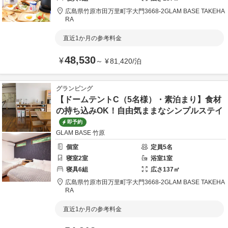
広島県
竹原市
田万里町字大門3668-2
GLAM BASE TAKEHA
RA
直近1か月の参考料金
48,530
¥
～
¥
81,420
/
泊
グランピング
【ドームテントC（5名様）・素泊まり】食材
の持ち込みOK！自由気ままなシンプルステイ
即予約
GLAM BASE 竹原
個室
定員
5
名
寝室
2
室
浴室
1
室
寝具
6
組
広さ
137
㎡
広島県
竹原市
田万里町字大門3668-2
GLAM BASE TAKEHA
RA
直近1か月の参考料金