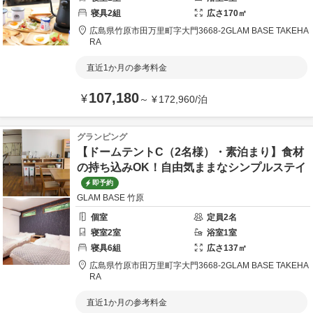
寝具
2
組
広さ
170
㎡
広島県
竹原市
田万里町字大門3668-2
GLAM BASE TAKEHA
RA
直近1か月の参考料金
107,180
¥
～
¥
172,960
/
泊
グランピング
【ドームテントC（2名様）・素泊まり】食材
の持ち込みOK！自由気ままなシンプルステイ
即予約
GLAM BASE 竹原
個室
定員
2
名
寝室
2
室
浴室
1
室
寝具
6
組
広さ
137
㎡
広島県
竹原市
田万里町字大門3668-2
GLAM BASE TAKEHA
RA
直近1か月の参考料金