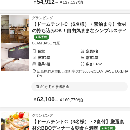
54,912
¥
～
¥
137,137
/
泊
グランピング
【ドームテントC（6名様）・素泊まり】食材
の持ち込みOK！自由気ままなシンプルステイ
即予約
GLAM BASE 竹原
個室
定員
6
名
寝室
2
室
浴室
1
室
寝具
6
組
広さ
137
㎡
広島県
竹原市
田万里町字大門3668-2
GLAM BASE TAKEHA
RA
直近1か月の参考料金
62,100
¥
～
¥
160,770
/
泊
グランピング
【ドームテントC（3名様）・2食付】厳選食
材のBBQディナー＆朝食を満喫
即予約