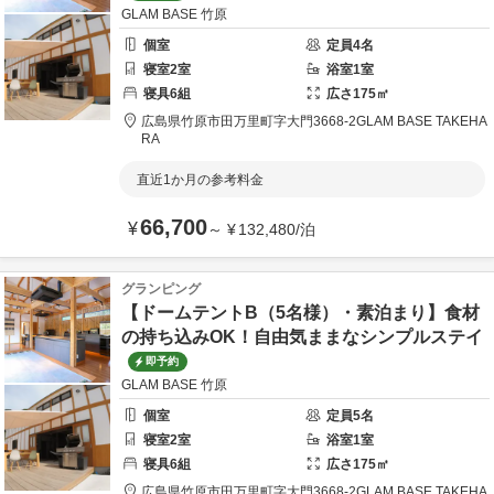
GLAM BASE 竹原
個室
定員
4
名
寝室
2
室
浴室
1
室
寝具
6
組
広さ
175
㎡
広島県
竹原市
田万里町字大門3668-2
GLAM BASE TAKEHA
RA
直近1か月の参考料金
66,700
¥
～
¥
132,480
/
泊
グランピング
【ドームテントB（5名様）・素泊まり】食材
の持ち込みOK！自由気ままなシンプルステイ
即予約
GLAM BASE 竹原
個室
定員
5
名
寝室
2
室
浴室
1
室
寝具
6
組
広さ
175
㎡
広島県
竹原市
田万里町字大門3668-2
GLAM BASE TAKEHA