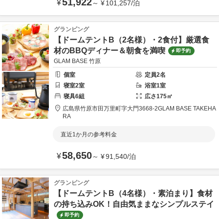
51,922
¥
～
¥
101,257
/
泊
グランピング
【ドームテントB（2名様）・2食付】厳選食
材のBBQディナー＆朝食を満喫
即予約
GLAM BASE 竹原
個室
定員
2
名
寝室
2
室
浴室
1
室
寝具
6
組
広さ
175
㎡
広島県
竹原市
田万里町字大門3668-2
GLAM BASE TAKEHA
RA
直近1か月の参考料金
58,650
¥
～
¥
91,540
/
泊
グランピング
【ドームテントB（4名様）・素泊まり】食材
の持ち込みOK！自由気ままなシンプルステイ
即予約