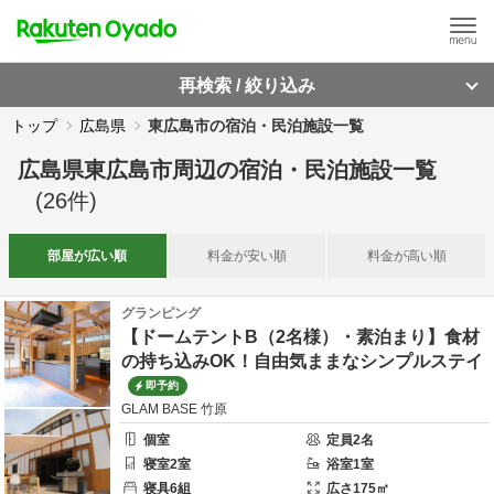
再検索 / 絞り込み
トップ
広島県
東広島市の宿泊・民泊施設一覧
広島県東広島市周辺
の
宿泊・民泊施設一覧
(
26
件)
部屋が
広い順
料金が
安い順
料金が
高い順
グランピング
【ドームテントB（2名様）・素泊まり】食材
の持ち込みOK！自由気ままなシンプルステイ
即予約
GLAM BASE 竹原
個室
定員
2
名
寝室
2
室
浴室
1
室
寝具
6
組
広さ
175
㎡