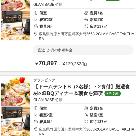
GLAM BASE 竹原
個室
定員
3
名
寝室
2
室
浴室
1
室
寝具
6
組
広さ
137
㎡
広島県
竹原市
田万里町字大門3668-2
GLAM BASE TAKEHA
RA
直近1か月の参考料金
70,897
¥
～
¥
120,232
/
泊
グランピング
【ドームテントB（3名様）・2食付】厳選食
材のBBQディナー＆朝食を満喫
即予約
GLAM BASE 竹原
個室
定員
3
名
寝室
2
室
浴室
1
室
寝具
6
組
広さ
137
㎡
広島県
竹原市
田万里町字大門3668-2
GLAM BASE TAKEHA
RA