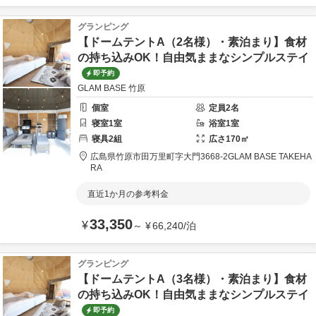
グランピング
【ドームテントA（2名様）・素泊まり】食材
の持ち込みOK！自由気ままなシンプルステイ
即予約
GLAM BASE 竹原
個室
定員
2
名
寝室
1
室
浴室
1
室
寝具
2
組
広さ
170
㎡
広島県
竹原市
田万里町字大門3668-2
GLAM BASE TAKEHA
RA
直近1か月の参考料金
33,350
¥
～
¥
66,240
/
泊
グランピング
【ドームテントA（3名様）・素泊まり】食材
の持ち込みOK！自由気ままなシンプルステイ
即予約