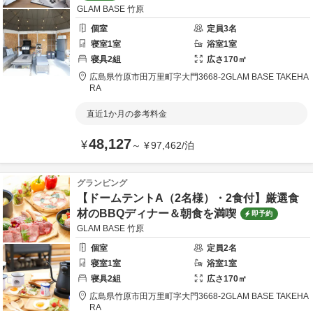
GLAM BASE 竹原
個室
定員
3
名
寝室
1
室
浴室
1
室
寝具
2
組
広さ
170
㎡
広島県
竹原市
田万里町字大門3668-2
GLAM BASE TAKEHA
RA
直近1か月の参考料金
48,127
¥
～
¥
97,462
/
泊
グランピング
【ドームテントA（2名様）・2食付】厳選食
材のBBQディナー＆朝食を満喫
即予約
GLAM BASE 竹原
個室
定員
2
名
寝室
1
室
浴室
1
室
寝具
2
組
広さ
170
㎡
広島県
竹原市
田万里町字大門3668-2
GLAM BASE TAKEHA
RA