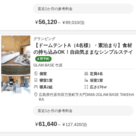
直近1か月の参考料金
56,120
¥
～
¥
89,010
/
泊
グランピング
【ドームテントA（4名様）・素泊まり】食材
の持ち込みOK！自由気ままなシンプルステイ
即予約
GLAM BASE 竹原
個室
定員
4
名
寝室
1
室
浴室
1
室
寝具
2
組
広さ
170
㎡
広島県
竹原市
田万里町字大門3668-2
GLAM BASE TAKEHA
RA
直近1か月の参考料金
61,640
¥
～
¥
127,420
/
泊