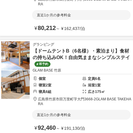
RA
直近1か月の参考料金
80,212
¥
～
¥
162,437
/
泊
グランピング
【ドームテントB（6名様）・素泊まり】食材
の持ち込みOK！自由気ままなシンプルステイ
即予約
GLAM BASE 竹原
個室
定員
6
名
寝室
2
室
浴室
1
室
寝具
6
組
広さ
175
㎡
広島県
竹原市
田万里町字大門3668-2
GLAM BASE TAKEHA
RA
直近1か月の参考料金
92,460
¥
～
¥
191,130
/
泊