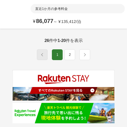
直近1か月の参考料金
86,077
¥
～
¥
135,412
/
泊
26
件中
1-20
件を表示
1
2