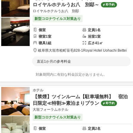
ロイヤルホテルうお八 別邸～
即予約
ロイヤルホテルうお八 別邸
新型コロナウイルス対策あり
個室
定員
1
名
寝室
1
室
浴室
1
室
寝具
1
組
広さ
41
㎡
岐阜県
大垣市
桧町笹毛828-1
Royal Hotel Uohachi Bettei
直近1か月の参考料金
対象期間内に有効な料金設定がありません。
ホテル
【禁煙】ツインルーム【駐車場無料】 宿泊
日限定≪特割≫素泊まりプラン
即予約
大垣フォーラムホテル
新型コロナウイルス対策あり
個室
定員
2
名