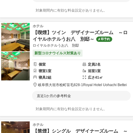
対象期間内に有効な料金設定がありません。
ホテル
【喫煙】ツイン デザイナーズルーム ～ロ
イヤルホテルうお八 別邸～
即予約
ロイヤルホテルうお八 別邸
新型コロナウイルス対策あり
個室
定員
2
名
寝室
1
室
浴室
1
室
寝具
2
組
広さ
41
㎡
岐阜県
大垣市
桧町笹毛828-1
Royal Hotel Uohachi Bettei
直近1か月の参考料金
対象期間内に有効な料金設定がありません。
ホテル
【禁煙】シングル デザイナーズルーム ～