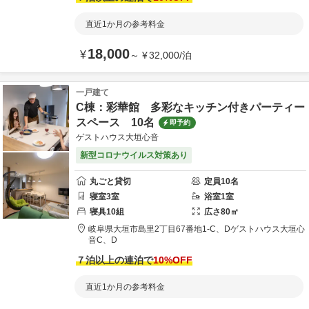
直近1か月の参考料金
18,000
¥
～
¥
32,000
/
泊
一戸建て
C棟：彩華館 多彩なキッチン付きパーティー
スペース 10名
即予約
ゲストハウス大垣心音
新型コロナウイルス対策あり
丸ごと貸切
定員
10
名
寝室
3
室
浴室
1
室
寝具
10
組
広さ
80
㎡
岐阜県
大垣市
島里2丁目67番地1-C、D
ゲストハウス大垣心
音C、D
７泊以上の連泊で
10
%OFF
直近1か月の参考料金