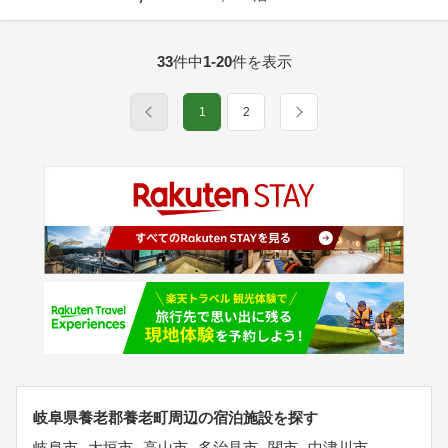
33
件中
1-20
件を表示
1
2
岐阜県養老郡養老町周辺の宿泊施設を探す
岐阜市
大垣市
高山市
多治見市
関市
中津川市