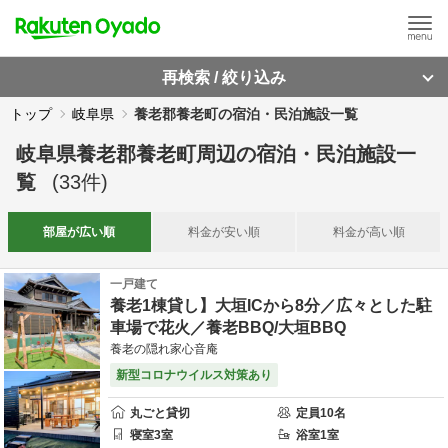
再検索 / 絞り込み
トップ
岐阜県
養老郡養老町の宿泊・民泊施設一覧
岐阜県養老郡養老町周辺
の
宿泊・民泊施設一
覧
(
33
件)
部屋が
広い順
料金が
安い順
料金が
高い順
一戸建て
養老1棟貸し】大垣ICから8分／広々とした駐
車場で花火／養老BBQ/大垣BBQ
養老の隠れ家心音庵
新型コロナウイルス対策あり
丸ごと貸切
定員
10
名
寝室
3
室
浴室
1
室