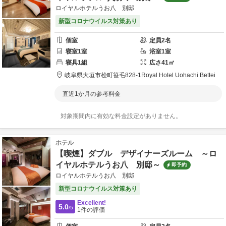
ロイヤルホテルうお八 別邸
新型コロナウイルス対策あり
個室
定員
2
名
寝室
1
室
浴室
1
室
寝具
1
組
広さ
41
㎡
岐阜県
大垣市
桧町笹毛828-1
Royal Hotel Uohachi Bettei
直近1か月の参考料金
対象期間内に有効な料金設定がありません。
ホテル
【喫煙】ダブル デザイナーズルーム ～ロ
イヤルホテルうお八 別邸～
即予約
ロイヤルホテルうお八 別邸
新型コロナウイルス対策あり
Excellent!
5.0
/5
1
件の評価