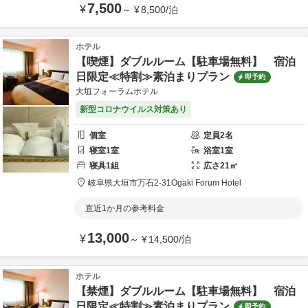
7,500
¥
～
¥
8,500
/
泊
ホテル
【喫煙】ダブルルーム【駐車場無料】 宿泊
日限定≪特割≫素泊まりプラン
即予約
大垣フォーラムホテル
新型コロナウイルス対策あり
個室
定員
2
名
寝室
1
室
浴室
1
室
寝具
1
組
広さ
21
㎡
岐阜県
大垣市
万石2-31
Ogaki Forum Hotel
直近1か月の参考料金
13,000
¥
～
¥
14,500
/
泊
ホテル
【禁煙】ダブルルーム【駐車場無料】 宿泊
日限定≪特割≫素泊まりプラン
即予約