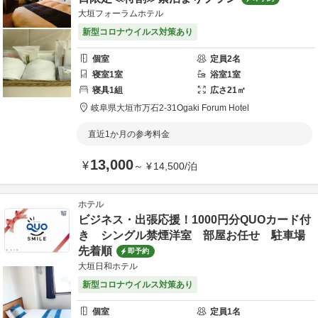
大垣フォーラムホテル
新型コロナウイルス対策あり
個室
定員
2
名
寝室
1
室
浴室
1
室
寝具
1
組
広さ
21
㎡
岐阜県
大垣市
万石2-31
Ogaki Forum Hotel
直近1か月の参考料金
13,000
¥
～
¥
14,500
/
泊
ホテル
ビジネス・出張応援！1000円分QUOカード付
き シングル禁煙洋室 部屋お任せ 駐車場
先着順
即予約
大垣日和ホテル
新型コロナウイルス対策あり
個室
定員
1
名