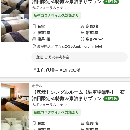
泊日限定≪特割≫素泊まりプラン
即予約
大垣フォーラムホテル
新型コロナウイルス対策あり
個室
定員
3
名
寝室
1
室
浴室
1
室
寝具
3
組
広さ
24.5
㎡
岐阜県
大垣市
万石2-31
Ogaki Forum Hotel
直近1か月の参考料金
17,700
¥
～
¥
19,700
/
泊
ホテル
【喫煙】シングルルーム【駐車場無料】 宿
泊日限定≪特割≫素泊まりプラン
即予約
大垣フォーラムホテル
新型コロナウイルス対策あり
個室
定員
1
名
寝室
1
室
浴室
1
室