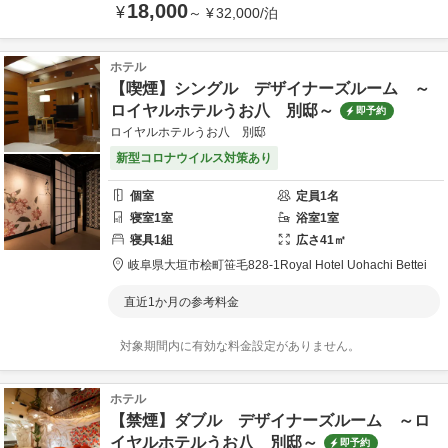
18,000
¥
～
¥
32,000
/
泊
ホテル
【喫煙】シングル デザイナーズルーム ～
ロイヤルホテルうお八 別邸～
即予約
ロイヤルホテルうお八 別邸
新型コロナウイルス対策あり
個室
定員
1
名
寝室
1
室
浴室
1
室
寝具
1
組
広さ
41
㎡
岐阜県
大垣市
桧町笹毛828-1
Royal Hotel Uohachi Bettei
直近1か月の参考料金
対象期間内に有効な料金設定がありません。
ホテル
【禁煙】ダブル デザイナーズルーム ～ロ
イヤルホテルうお八 別邸～
即予約