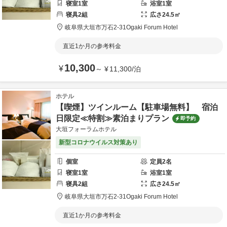
寝室
1
室
浴室
1
室
寝具
2
組
広さ
24.5
㎡
岐阜県
大垣市
万石2-31
Ogaki Forum Hotel
直近1か月の参考料金
10,300
¥
～
¥
11,300
/
泊
ホテル
【喫煙】ツインルーム【駐車場無料】 宿泊
日限定≪特割≫素泊まりプラン
即予約
大垣フォーラムホテル
新型コロナウイルス対策あり
個室
定員
2
名
寝室
1
室
浴室
1
室
寝具
2
組
広さ
24.5
㎡
岐阜県
大垣市
万石2-31
Ogaki Forum Hotel
直近1か月の参考料金