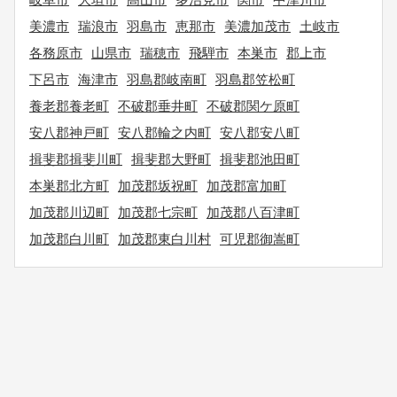
美濃市
瑞浪市
羽島市
恵那市
美濃加茂市
土岐市
各務原市
山県市
瑞穂市
飛騨市
本巣市
郡上市
下呂市
海津市
羽島郡岐南町
羽島郡笠松町
養老郡養老町
不破郡垂井町
不破郡関ケ原町
安八郡神戸町
安八郡輪之内町
安八郡安八町
揖斐郡揖斐川町
揖斐郡大野町
揖斐郡池田町
本巣郡北方町
加茂郡坂祝町
加茂郡富加町
加茂郡川辺町
加茂郡七宗町
加茂郡八百津町
加茂郡白川町
加茂郡東白川村
可児郡御嵩町