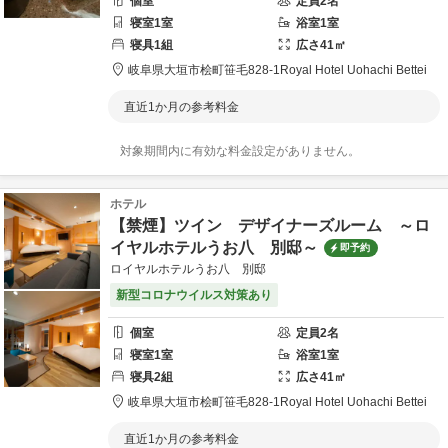
個室
定員
2
名
寝室
1
室
浴室
1
室
寝具
1
組
広さ
41
㎡
岐阜県
大垣市
桧町笹毛828-1
Royal Hotel Uohachi Bettei
直近1か月の参考料金
対象期間内に有効な料金設定がありません。
ホテル
【禁煙】ツイン デザイナーズルーム ～ロ
イヤルホテルうお八 別邸～
即予約
ロイヤルホテルうお八 別邸
新型コロナウイルス対策あり
個室
定員
2
名
寝室
1
室
浴室
1
室
寝具
2
組
広さ
41
㎡
岐阜県
大垣市
桧町笹毛828-1
Royal Hotel Uohachi Bettei
直近1か月の参考料金