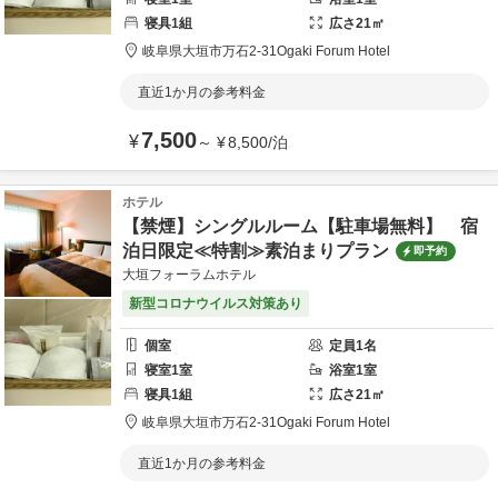
寝具
1
組
広さ
21
㎡
岐阜県
大垣市
万石2-31
Ogaki Forum Hotel
直近1か月の参考料金
7,500
¥
～
¥
8,500
/
泊
ホテル
【禁煙】シングルルーム【駐車場無料】 宿
泊日限定≪特割≫素泊まりプラン
即予約
大垣フォーラムホテル
新型コロナウイルス対策あり
個室
定員
1
名
寝室
1
室
浴室
1
室
寝具
1
組
広さ
21
㎡
岐阜県
大垣市
万石2-31
Ogaki Forum Hotel
直近1か月の参考料金