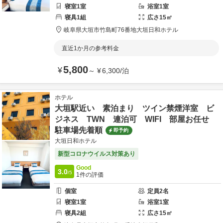
寝室
1
室
浴室
1
室
寝具
1
組
広さ
15
㎡
岐阜県
大垣市
竹島町76番地
大垣日和ホテル
直近1か月の参考料金
5,800
¥
～
¥
6,300
/
泊
ホテル
大垣駅近い 素泊まり ツイン禁煙洋室 ビ
ジネス TWN 連泊可 WIFI 部屋お任せ
駐車場先着順
即予約
大垣日和ホテル
新型コロナウイルス対策あり
Good
3.0
/5
1
件の評価
個室
定員
2
名
寝室
1
室
浴室
1
室
寝具
2
組
広さ
15
㎡