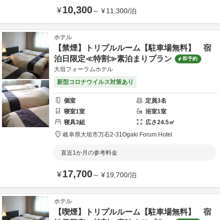
10,300
¥
～
¥
11,300
/
泊
ホテル
【禁煙】トリプルルーム【駐車場無料】 宿
泊日限定≪特割≫素泊まりプラン
即予約
大垣フォーラムホテル
新型コロナウイルス対策あり
個室
定員
3
名
寝室
1
室
浴室
1
室
寝具
3
組
広さ
24.5
㎡
岐阜県
大垣市
万石2-31
Ogaki Forum Hotel
直近1か月の参考料金
17,700
¥
～
¥
19,700
/
泊
ホテル
【喫煙】トリプルルーム【駐車場無料】 宿