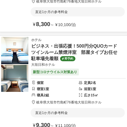
岐阜県
大垣市
竹島町76番地
大垣日和ホテル
直近1か月の参考料金
8,300
¥
～
¥
10,100
/
泊
ホテル
ビジネス・出張応援！500円分QUOカード
ツインルーム禁煙洋室 部屋タイプお任せ
駐車場先着順
即予約
大垣日和ホテル
新型コロナウイルス対策あり
個室
定員
2
名
寝室
1
室
浴室
1
室
寝具
2
組
広さ
15
㎡
岐阜県
大垣市
竹島町76番地
大垣日和ホテル
直近1か月の参考料金
9,300
¥
～
¥
11,100
/
泊