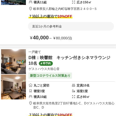
寝具
11
組
広さ
150
㎡
岐阜県
安八郡
輪之内町塩喰字宮西２４００−５
７泊以上の連泊で
10
%OFF
直近1か月の参考料金
40,000
¥
～
¥
80,000
/
泊
一戸建て
D棟：映響館 キッチン付きシネマラウンジ
10名
即予約
ゲストハウス大垣心音
新型コロナウイルス対策あり
丸ごと貸切
定員
10
名
寝室
3
室
浴室
1
室
寝具
10
組
広さ
80
㎡
岐阜県
大垣市
島里2丁目67番地1-C、D
ゲストハウス大垣心
音C、D
７泊以上の連泊で
10
%OFF