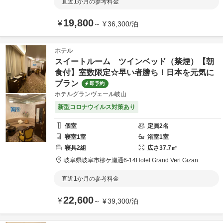
直近1か月の参考料金
19,800
¥
～
¥
36,300
/
泊
ホテル
スイートルーム ツインベッド（禁煙）【朝
食付】室数限定☆早い者勝ち！日本を元気に
プラン
即予約
ホテルグランヴェール岐山
新型コロナウイルス対策あり
個室
定員
2
名
寝室
1
室
浴室
1
室
寝具
2
組
広さ
37.7
㎡
岐阜県
岐阜市
柳ケ瀬通6-14
Hotel Grand Vert Gizan
直近1か月の参考料金
22,600
¥
～
¥
39,300
/
泊