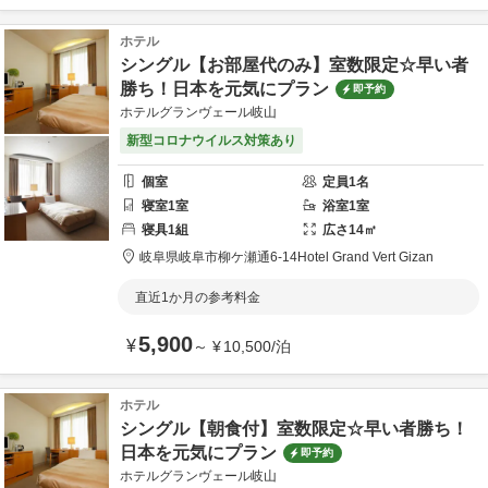
ホテル
シングル【お部屋代のみ】室数限定☆早い者
勝ち！日本を元気にプラン
即予約
ホテルグランヴェール岐山
新型コロナウイルス対策あり
個室
定員
1
名
寝室
1
室
浴室
1
室
寝具
1
組
広さ
14
㎡
岐阜県
岐阜市
柳ケ瀬通6-14
Hotel Grand Vert Gizan
直近1か月の参考料金
5,900
¥
～
¥
10,500
/
泊
ホテル
シングル【朝食付】室数限定☆早い者勝ち！
日本を元気にプラン
即予約
ホテルグランヴェール岐山