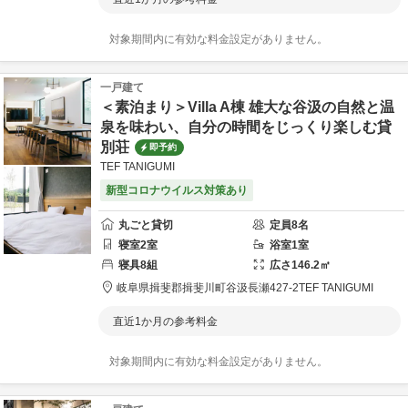
対象期間内に有効な料金設定がありません。
一戸建て
＜素泊まり＞Villa A棟 雄大な谷汲の自然と温
泉を味わい、自分の時間をじっくり楽しむ貸
別荘
即予約
TEF TANIGUMI
新型コロナウイルス対策あり
丸ごと貸切
定員
8
名
寝室
2
室
浴室
1
室
寝具
8
組
広さ
146.2
㎡
岐阜県
揖斐郡
揖斐川町谷汲長瀬427-2
TEF TANIGUMI
直近1か月の参考料金
対象期間内に有効な料金設定がありません。