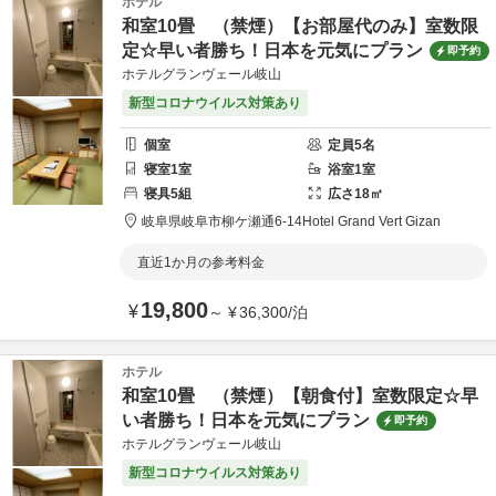
ホテル
和室10畳 （禁煙）【お部屋代のみ】室数限
定☆早い者勝ち！日本を元気にプラン
即予約
ホテルグランヴェール岐山
新型コロナウイルス対策あり
個室
定員
5
名
寝室
1
室
浴室
1
室
寝具
5
組
広さ
18
㎡
岐阜県
岐阜市
柳ケ瀬通6-14
Hotel Grand Vert Gizan
直近1か月の参考料金
19,800
¥
～
¥
36,300
/
泊
ホテル
和室10畳 （禁煙）【朝食付】室数限定☆早
い者勝ち！日本を元気にプラン
即予約
ホテルグランヴェール岐山
新型コロナウイルス対策あり