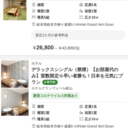
個室
定員
5
名
寝室
1
室
浴室
1
室
寝具
5
組
広さ
18
㎡
岐阜県
岐阜市
柳ケ瀬通6-14
Hotel Grand Vert Gizan
直近1か月の参考料金
26,800
¥
～
¥
43,800
/
泊
ホテル
デラックスシングル（禁煙）【お部屋代の
み】室数限定☆早い者勝ち！日本を元気にプ
ラン
即予約
ホテルグランヴェール岐山
新型コロナウイルス対策あり
個室
定員
1
名
寝室
1
室
浴室
1
室
寝具
1
組
広さ
16
㎡
岐阜県
岐阜市
柳ケ瀬通6-14
Hotel Grand Vert Gizan