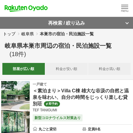
再検索 / 絞り込み
トップ
岐阜県
本巣市の宿泊・民泊施設一覧
岐阜県本巣市周辺
の
宿泊・民泊施設一覧
(
18
件)
部屋が
広い順
料金が
安い順
料金が
高い順
一戸建て
＜素泊まり＞Villa C棟 雄大な谷汲の自然と温
泉を味わい、自分の時間をじっくり楽しむ貸
別荘
即予約
TEF TANIGUMI
新型コロナウイルス対策あり
丸ごと貸切
定員
8
名