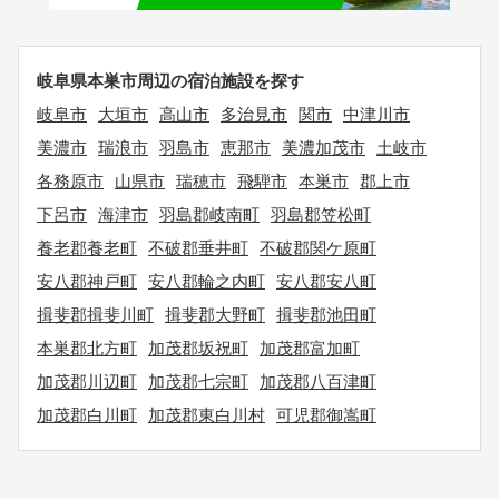
岐阜県本巣市周辺の宿泊施設を探す
岐阜市
大垣市
高山市
多治見市
関市
中津川市
美濃市
瑞浪市
羽島市
恵那市
美濃加茂市
土岐市
各務原市
山県市
瑞穂市
飛騨市
本巣市
郡上市
下呂市
海津市
羽島郡岐南町
羽島郡笠松町
養老郡養老町
不破郡垂井町
不破郡関ケ原町
安八郡神戸町
安八郡輪之内町
安八郡安八町
揖斐郡揖斐川町
揖斐郡大野町
揖斐郡池田町
本巣郡北方町
加茂郡坂祝町
加茂郡富加町
加茂郡川辺町
加茂郡七宗町
加茂郡八百津町
加茂郡白川町
加茂郡東白川村
可児郡御嵩町