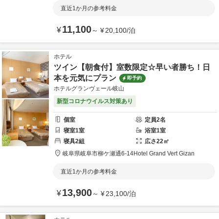
直近1か月の参考料金
11,100
¥
～
¥
20,100
/
泊
ホテル
ツイン【朝食付】室数限定☆早い者勝ち！日
本を元気にプラン
即予約
ホテルグランヴェール岐山
新型コロナウイルス対策あり
個室
定員
2
名
寝室
1
室
浴室
1
室
寝具
2
組
広さ
22
㎡
岐阜県
岐阜市
柳ケ瀬通6-14
Hotel Grand Vert Gizan
直近1か月の参考料金
13,900
¥
～
¥
23,100
/
泊