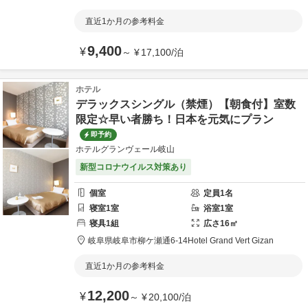
直近1か月の参考料金
9,400
¥
～
¥
17,100
/
泊
ホテル
デラックスシングル（禁煙）【朝食付】室数
限定☆早い者勝ち！日本を元気にプラン
即予約
ホテルグランヴェール岐山
新型コロナウイルス対策あり
個室
定員
1
名
寝室
1
室
浴室
1
室
寝具
1
組
広さ
16
㎡
岐阜県
岐阜市
柳ケ瀬通6-14
Hotel Grand Vert Gizan
直近1か月の参考料金
12,200
¥
～
¥
20,100
/
泊