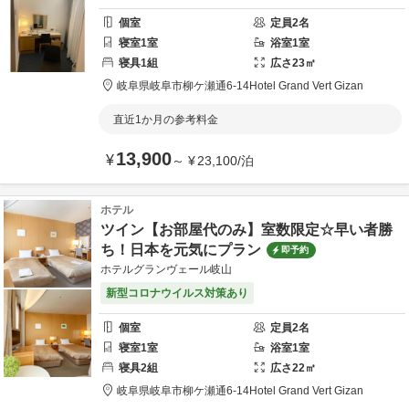
個室
定員
2
名
寝室
1
室
浴室
1
室
寝具
1
組
広さ
23
㎡
岐阜県
岐阜市
柳ケ瀬通6-14
Hotel Grand Vert Gizan
直近1か月の参考料金
13,900
¥
～
¥
23,100
/
泊
ホテル
ツイン【お部屋代のみ】室数限定☆早い者勝
ち！日本を元気にプラン
即予約
ホテルグランヴェール岐山
新型コロナウイルス対策あり
個室
定員
2
名
寝室
1
室
浴室
1
室
寝具
2
組
広さ
22
㎡
岐阜県
岐阜市
柳ケ瀬通6-14
Hotel Grand Vert Gizan