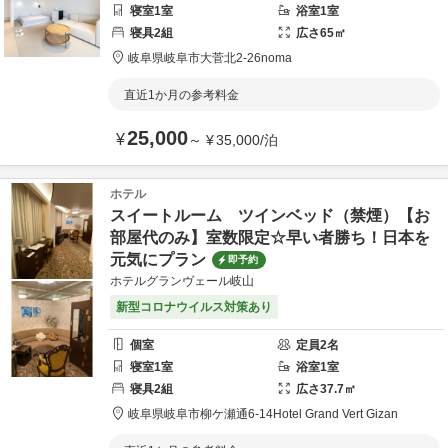
寝室
1
室
浴室
1
室
寝具
2
組
広さ
65
㎡
岐阜県
岐阜市
大菅北2-26
noma
直近1か月の参考料金
25,000
¥
～
¥
35,000
/
泊
ホテル
スイートルーム ツインベッド（禁煙）【お
部屋代のみ】室数限定☆早い者勝ち！日本を
元気にプラン
即予約
ホテルグランヴェール岐山
新型コロナウイルス対策あり
個室
定員
2
名
寝室
1
室
浴室
1
室
寝具
2
組
広さ
37.7
㎡
岐阜県
岐阜市
柳ケ瀬通6-14
Hotel Grand Vert Gizan