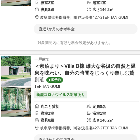
寝室
2
室
浴室
1
室
寝具
8
組
広さ
146.2
㎡
岐阜県
揖斐郡
揖斐川町谷汲長瀬427-2
TEF TANIGUMI
直近1か月の参考料金
対象期間内に有効な料金設定がありません。
一戸建て
＜素泊まり＞Villa B棟 雄大な谷汲の自然と温
泉を味わい、自分の時間をじっくり楽しむ貸
別荘
即予約
TEF TANIGUMI
新型コロナウイルス対策あり
丸ごと貸切
定員
8
名
寝室
2
室
浴室
1
室
寝具
8
組
広さ
146.2
㎡
岐阜県
揖斐郡
揖斐川町谷汲長瀬427-2
TEF TANIGUMI
直近1か月の参考料金