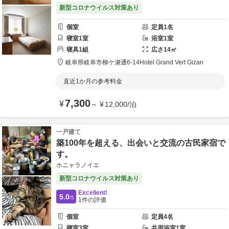
新型コロナウイルス対策あり
個室
定員
1
名
寝室
1
室
浴室
1
室
寝具
1
組
広さ
14
㎡
岐阜県
岐阜市
柳ケ瀬通6-14
Hotel Grand Vert Gizan
直近1か月の参考料金
7,300
¥
～
¥
12,000
/
泊
一戸建て
築100年を超える、出会いと交流の古民家宿で
す。
ホニャラノイエ
新型コロナウイルス対策あり
Excellent!
5.0
/5
1
件の評価
個室
定員
4
名
寝室
3
室
共用
浴室
1
室