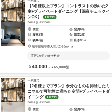
一戸建て
【3名様以上プラン】コントラストの効いた2
室+プライベートダイニング【深夜チェックイ
ンOK】
即予約
noma guestroom
個室
定員
6
名
寝室
2
室
浴室
2
室
寝具
6
組
広さ
95
㎡
岐阜県
岐阜市
大菅北2-26
noma
直近1か月の参考料金
40,000
¥
～
¥
65,000
/
泊
一戸建て
【2名様までプラン】余分なものを排除したミ
ニマルで可能性に満ちた空間+プライベートダ
イニング
即予約
noma guestroom
個室
定員
2
名