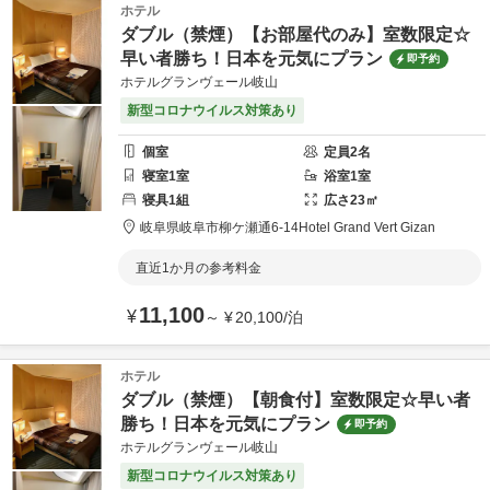
ホテル
ダブル（禁煙）【お部屋代のみ】室数限定☆
早い者勝ち！日本を元気にプラン
即予約
ホテルグランヴェール岐山
新型コロナウイルス対策あり
個室
定員
2
名
寝室
1
室
浴室
1
室
寝具
1
組
広さ
23
㎡
岐阜県
岐阜市
柳ケ瀬通6-14
Hotel Grand Vert Gizan
直近1か月の参考料金
11,100
¥
～
¥
20,100
/
泊
ホテル
ダブル（禁煙）【朝食付】室数限定☆早い者
勝ち！日本を元気にプラン
即予約
ホテルグランヴェール岐山
新型コロナウイルス対策あり