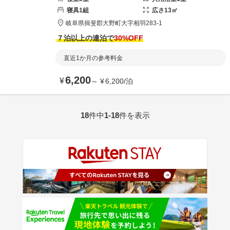
寝具
1
組
広さ
13
㎡
岐阜県
揖斐郡
大野町大字相羽283-1
７泊以上の連泊で
30
%OFF
直近1か月の参考料金
6,200
¥
～
¥
6,200
/
泊
18
件中
1-18
件を表示