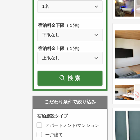
e
t
s
h
s
e
宿泊料金下限（１泊）
t
d
h
o
e
w
宿泊料金上限（１泊）
d
n
o
a
w
r
検索
n
r
a
o
r
w
こだわり条件で絞り込み
r
k
o
e
宿泊施設タイプ
w
y
アパートメント/マンション
k
t
一戸建て
e
o