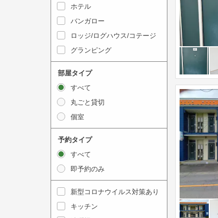
y
ホテル
i
t
n
バンガロー
o
t
ロッジ/ログハウス/コテージ
i
e
グランピング
n
r
t
a
部屋タイプ
e
c
すべて
r
t
丸ごと貸切
a
w
個室
c
i
t
t
予約タイプ
w
h
すべて
i
t
即予約のみ
t
h
h
e
新型コロナウイルス対策あり
t
c
キッチン
h
a