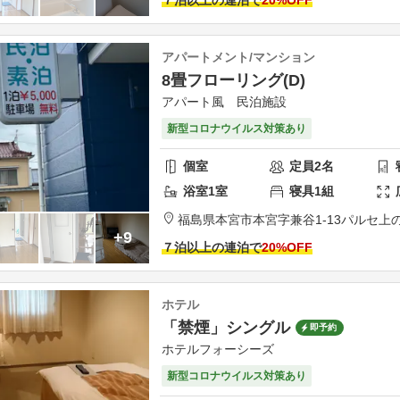
アパートメント/マンション
8畳フローリング(D)
アパート風 民泊施設
新型コロナウイルス対策あり
個室
定員
2
名
浴室
1
室
寝具
1
組
福島県
本宮市
本宮字兼谷1-13
パルセ上
+9
７泊以上の連泊で
20
%OFF
ホテル
「禁煙」シングル
即予約
ホテルフォーシーズ
新型コロナウイルス対策あり