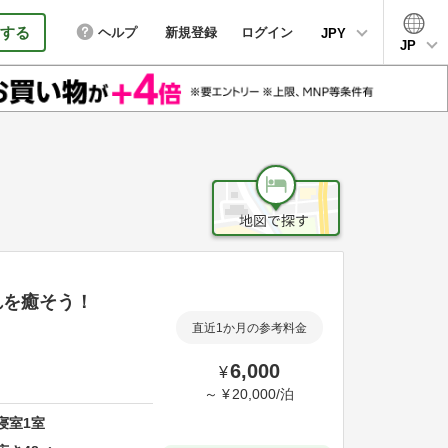
する
ヘルプ
新規登録
ログイン
JPY
JP
れを癒そう！
直近1か月の参考料金
6,000
¥
～
¥
20,000
/
泊
寝室
1
室