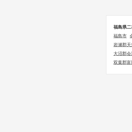
t
k
h
e
e
y
k
福島県二
b
e
o
福島市
y
a
岩瀬郡天
b
r
大沼郡会
o
d
双葉郡富
a
s
r
h
d
o
s
r
h
t
o
c
r
u
t
t
c
s