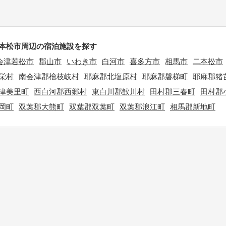
本松市周辺の宿泊施設を探す
会津若松市
郡山市
いわき市
白河市
喜多方市
相馬市
二本松市
栄村
南会津郡檜枝岐村
耶麻郡北塩原村
耶麻郡磐梯町
耶麻郡猪
津美里町
西白河郡西郷村
東白川郡鮫川村
田村郡三春町
田村郡
岡町
双葉郡大熊町
双葉郡双葉町
双葉郡浪江町
相馬郡新地町