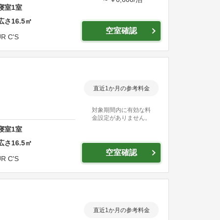
寝室
1
室
広さ
16.5
㎡
空室確認
UR C'S
直近1か月の参考料金
対象期間内に有効な料
金設定がありません。
寝室
1
室
広さ
16.5
㎡
空室確認
UR C'S
直近1か月の参考料金