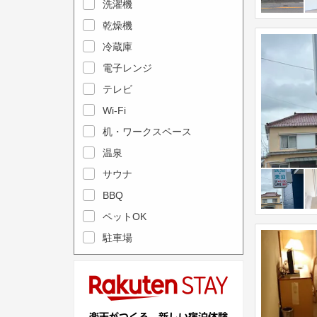
e
洗濯機
l
c
e
乾燥機
a
n
冷蔵庫
l
d
電子レンジ
e
a
テレビ
n
r
Wi-Fi
d
a
机・ワークスペース
a
n
r
温泉
d
a
s
サウナ
n
e
BBQ
d
l
ペットOK
s
e
駐車場
e
c
l
t
e
a
c
d
t