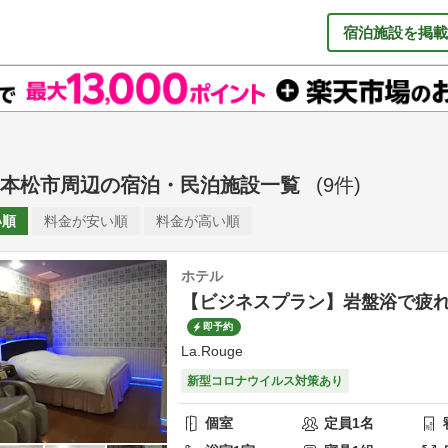
宿泊施設を掲載
本松市周辺
の
宿泊・民泊施設一覧
(
9
件)
い順
料金が
安い順
料金が
高い順
ホテル
【ビジネスプラン】岩盤浴で疲
即予約
La.Rouge
新型コロナウイルス対策あり
個室
定員
1
名