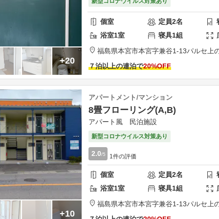
新型コロナウイルス対策あり
個室
定員
2
名
浴室
1
室
寝具
1
組
福島県
本宮市
本宮字兼谷1-13
パルセ上
+20
７泊以上の連泊で
20
%OFF
アパートメント/マンション
8畳フローリング(A,B)
アパート風 民泊施設
新型コロナウイルス対策あり
2.0
/5
1
件の評価
個室
定員
2
名
浴室
1
室
寝具
1
組
福島県
本宮市
本宮字兼谷1-13
パルセ上
+10
７泊以上の連泊で
20
%OFF