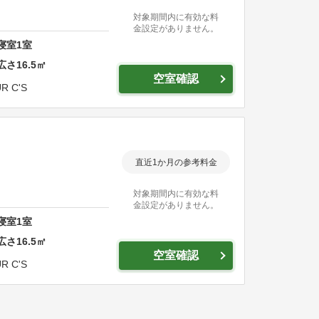
対象期間内に有効な料
金設定がありません。
寝室
1
室
広さ
16.5
㎡
空室確認
UR C'S
直近1か月の参考料金
対象期間内に有効な料
金設定がありません。
寝室
1
室
広さ
16.5
㎡
空室確認
UR C'S