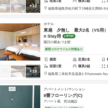
浴室
1
室
寝具
1
組
+12
福島県
福島市
松川町下川崎佐久間85-9
ホテル
東扇 夕無し 最大2名（VS用）|素
n Stay用
即予約
陽日の郷あづま館
新型コロナウイルス対策あり
個室
定員
2
名
浴室
1
室
寝具
2
組
+18
福島県
二本松市
岳温泉1-5
Yuinosato A
アパートメント/マンション
8畳フローリング(C)
アパート風 民泊施設