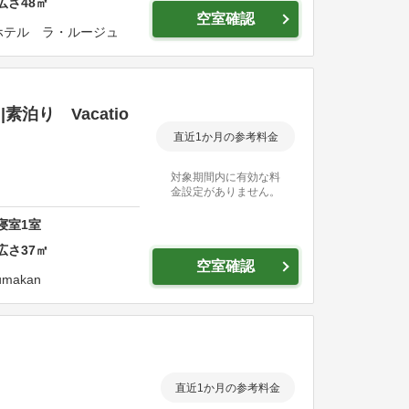
広さ
48
㎡
空室確認
ホテル ラ・ルージュ
泊り Vacatio
直近1か月の参考料金
対象期間内に有効な料
金設定がありません。
寝室
1
室
広さ
37
㎡
空室確認
zumakan
直近1か月の参考料金