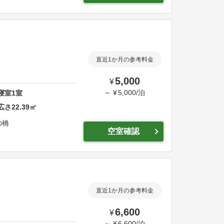
直近1か月の参考料金
5,000
¥
～
¥
5,000
/
泊
寝室
1
室
広さ
22.39
㎡
の橋
空室確認
直近1か月の参考料金
6,600
¥
～
¥
6,600
/
泊