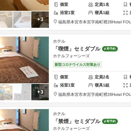
個室
定員
1
名
浴室
1
室
寝具
1
組
+3
福島県
本宮市
本宮字南町裡28
Hotel FO
ホテル
「喫煙」セミダブル
即予約
ホテルフォーシーズ
新型コロナウイルス対策あり
個室
定員
2
名
浴室
1
室
寝具
1
組
+3
福島県
本宮市
本宮字南町裡28
Hotel FO
ホテル
「禁煙」セミダブル
即予約
ホテルフォーシーズ