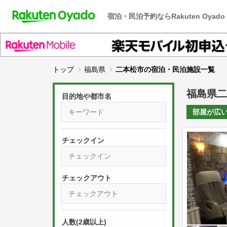
宿泊・民泊予約ならRakuten Oyado
トップ
福島県
二本松市の宿泊・民泊施設一覧
福島県二
目的地や都市名
部屋が
広
チェックイン
P
r
e
P
s
人数(2歳以上)
r
s