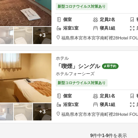
新型コロナウイルス対策あり
個室
定員
2
名
浴室
1
室
寝具
1
組
+3
福島県
本宮市
本宮字南町裡28
Hotel FO
ホテル
「喫煙」シングル
即予約
ホテルフォーシーズ
新型コロナウイルス対策あり
個室
定員
1
名
浴室
1
室
寝具
1
組
+3
福島県
本宮市
本宮字南町裡28
Hotel FO
9
件中
1-9
件を表示