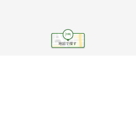
ヘルプ
利用規約
旅行業約款
旅行条件書
旅行業務取扱料金表
個人情報保護方針
会社情報
クッキーポリシー
©Rakuten Group, Inc.