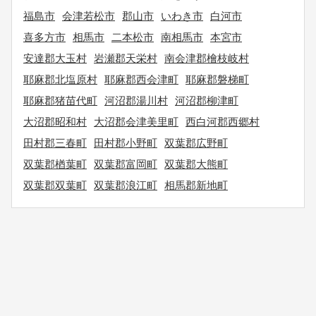
福島市
会津若松市
郡山市
いわき市
白河市
喜多方市
相馬市
二本松市
南相馬市
本宮市
安達郡大玉村
岩瀬郡天栄村
南会津郡檜枝岐村
耶麻郡北塩原村
耶麻郡西会津町
耶麻郡磐梯町
耶麻郡猪苗代町
河沼郡湯川村
河沼郡柳津町
大沼郡昭和村
大沼郡会津美里町
西白河郡西郷村
田村郡三春町
田村郡小野町
双葉郡広野町
双葉郡楢葉町
双葉郡富岡町
双葉郡大熊町
双葉郡双葉町
双葉郡浪江町
相馬郡新地町