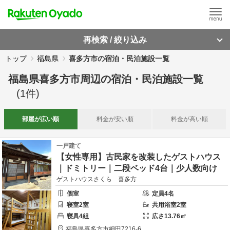
再検索 / 絞り込み
トップ
福島県
喜多方市の宿泊・民泊施設一覧
福島県喜多方市周辺
の
宿泊・民泊施設一覧
(
1
件)
部屋が
広い順
料金が
安い順
料金が
高い順
一戸建て
【女性専用】古民家を改装したゲストハウス
｜ドミトリー｜二段ベッド4台｜少人数向け
ゲストハウスさくら 喜多方
個室
定員
4
名
寝室
2
室
共用
浴室
2
室
寝具
4
組
広さ
13.76
㎡
福島県
喜多方市
細田7216-6