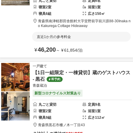
丸ごと貸切
定員
6
名
寝室
2
室
浴室
1
室
寝具
6
組
広さ
150
㎡
青森県
南津軽郡
田舎館村大字堂野前字前川原88-30
Inaka n
o Kakurega Cottage Hideaway
直近1か月の参考料金
46,200
¥
～
¥
61,854
/
泊
一戸建て
【1日一組限定・一棟貸切】蔵のゲストハウス
- 黒石
即予約
青森蔵泊
新型コロナウイルス対策あり
丸ごと貸切
定員
9
名
寝室
2
室
浴室
1
室
寝具
9
組
広さ
112
㎡
青森県
黒石市
柵ノ木一丁目43