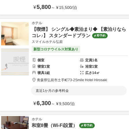
5,800
¥
～
¥
15,500
/
泊
ホテル
【喫煙】 シングル◆素泊まり◆ 【素泊りなら
コレ♪】 スタンダードプラン
即予約
スマイルホテル弘前
新型コロナウイルス対策あり
個室
定員
1
名
寝室
1
室
浴室
1
室
寝具
1
組
広さ
14
㎡
青森県
弘前市
土手町73-2
Smile Hotel Hirosaki
直近1か月の参考料金
6,300
¥
～
¥
9,500
/
泊
ホテル
和室8畳（Wi-Fi設置）
即予約