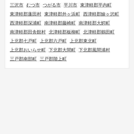
三沢市
むつ市
つがる市
平川市
東津軽郡平内町
東津軽郡蓬田村
東津軽郡外ヶ浜町
西津軽郡鰺ヶ沢町
西津軽郡深浦町
南津軽郡藤崎町
南津軽郡大鰐町
南津軽郡田舎館村
北津軽郡板柳町
北津軽郡鶴田町
上北郡七戸町
上北郡六戸町
上北郡東北町
上北郡おいらせ町
下北郡大間町
下北郡風間浦村
三戸郡南部町
三戸郡階上町