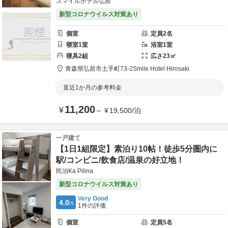
スマイルホテル弘前
新型コロナウイルス対策あり
個室
定員
2
名
寝室
1
室
浴室
1
室
寝具
2
組
広さ
23
㎡
青森県
弘前市
土手町73-2
Smile Hotel Hirosaki
直近1か月の参考料金
11,200
¥
～
¥
19,500
/
泊
一戸建て
【1日1組限定】素泊り10帖！徒歩5分圏内に
駅/コンビニ/飲食店/温泉の好立地！
民泊Ka Pilina
新型コロナウイルス対策あり
Very Good
4.0
/5
1
件の評価
個室
定員
5
名