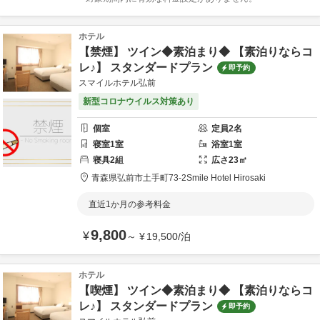
ホテル
【禁煙】 ツイン◆素泊まり◆ 【素泊りならコ
レ♪】 スタンダードプラン
即予約
スマイルホテル弘前
新型コロナウイルス対策あり
個室
定員
2
名
寝室
1
室
浴室
1
室
寝具
2
組
広さ
23
㎡
青森県
弘前市
土手町73-2
Smile Hotel Hirosaki
直近1か月の参考料金
9,800
¥
～
¥
19,500
/
泊
ホテル
【喫煙】 ツイン◆素泊まり◆ 【素泊りならコ
レ♪】 スタンダードプラン
即予約