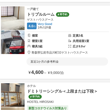
一戸建て
トリプルルーム
即予約
ゲストハウスグース
Very Good
4.0
/5
1
件の評価
個室
定員
3
名
寝室
1
室
共用
浴室
1
室
寝具
3
組
広さ
9.9
㎡
青森県
弘前市
品川町32
ゲストハウスグース
直近1か月の参考料金
4,600
¥
～
¥
9,000
/
泊
ホテル
ドミトリーシングル＜上段または下段＞
即予約
HOSTEL HIROSAKI
新型コロナウイルス対策あり