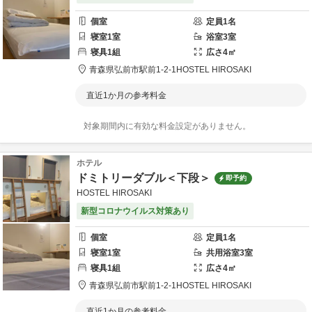
個室
定員
1
名
寝室
1
室
浴室
3
室
寝具
1
組
広さ
4
㎡
青森県
弘前市
駅前1-2-1
HOSTEL HIROSAKI
直近1か月の参考料金
対象期間内に有効な料金設定がありません。
ホテル
ドミトリーダブル＜下段＞
即予約
HOSTEL HIROSAKI
新型コロナウイルス対策あり
個室
定員
1
名
寝室
1
室
共用
浴室
3
室
寝具
1
組
広さ
4
㎡
青森県
弘前市
駅前1-2-1
HOSTEL HIROSAKI
直近1か月の参考料金