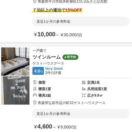
青森県
平川市
柏木町柳田131-2
みさと記念館
７泊以上の連泊で
15
%OFF
直近1か月の参考料金
10,000
¥
～
¥
30,000
/
泊
一戸建て
ツインルーム
即予約
ゲストハウスグース
Very Good
4.0
/5
3
件の評価
個室
定員
2
名
寝室
1
室
共用
浴室
1
室
寝具
2
組
広さ
9.9
㎡
青森県
弘前市
品川町32
ゲストハウスグース
直近1か月の参考料金
4,600
¥
～
¥
9,000
/
泊