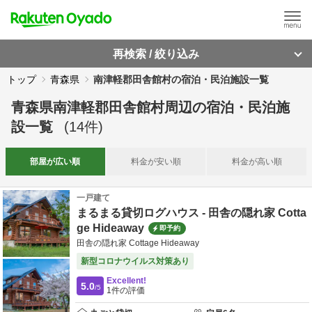
再検索 / 絞り込み
トップ
青森県
南津軽郡田舎館村の宿泊・民泊施設一覧
青森県南津軽郡田舎館村周辺
の
宿泊・民泊施
設一覧
(
14
件)
部屋が
広い順
料金が
安い順
料金が
高い順
一戸建て
まるまる貸切ログハウス - 田舎の隠れ家 Cotta
ge Hideaway
即予約
田舎の隠れ家 Cottage Hideaway
新型コロナウイルス対策あり
Excellent!
5.0
/5
1
件の評価