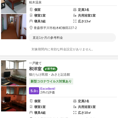
柏木温泉
個室
定員
3
名
寝室
1
室
共用
浴室
1
室
寝具
3
組
広さ
13
㎡
青森県
平川市
柏木町柳田227-2
直近1か月の参考料金
対象期間内に有効な料金設定がありません。
一戸建て
和洋室
即予約
猫だらけ民宿・みさと記念館
新型コロナウイルス対策あり
Excellent!
5.0
/5
2
件の評価
個室
定員
2
名
寝室
1
室
共用
浴室
1
室
寝具
4
組
広さ
10
㎡