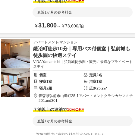
７泊以上の連泊で
10
%OFF
直近1か月の参考料金
31,800
¥
～
¥
73,600
/
泊
アパートメント/マンション
鍛冶町徒歩10分｜専用バス付個室｜弘前城も
徒歩圏の快適ステイ
VIDA Yamamichi｜弘前城徒歩圏・観光に最適なプライベート
ステイ
個室
定員
2
名
寝室
1
室
浴室
1
室
寝具
2
組
広さ
25.2
㎡
青森県
弘前市
山道町28-1
アパートメントクラシカヤマミチ
201and301
７泊以上の連泊で
10
%OFF
直近1か月の参考料金
対象期間内に有効な料金設定がありません。