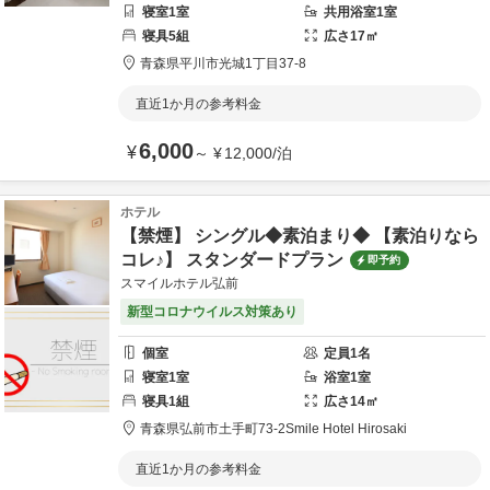
寝室
1
室
共用
浴室
1
室
寝具
5
組
広さ
17
㎡
青森県
平川市
光城1丁目37-8
直近1か月の参考料金
6,000
¥
～
¥
12,000
/
泊
ホテル
【禁煙】 シングル◆素泊まり◆ 【素泊りなら
コレ♪】 スタンダードプラン
即予約
スマイルホテル弘前
新型コロナウイルス対策あり
個室
定員
1
名
寝室
1
室
浴室
1
室
寝具
1
組
広さ
14
㎡
青森県
弘前市
土手町73-2
Smile Hotel Hirosaki
直近1か月の参考料金