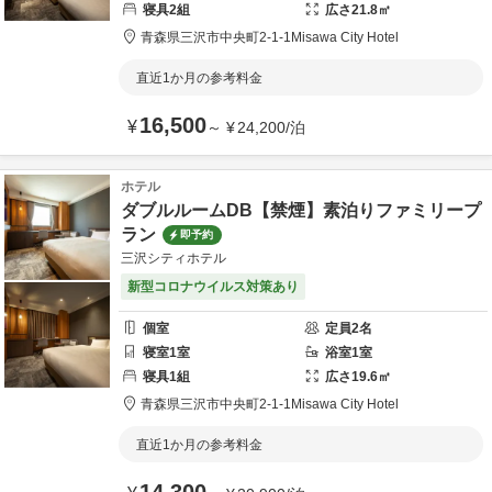
寝具
2
組
広さ
21.8
㎡
青森県
三沢市
中央町2-1-1
Misawa City Hotel
直近1か月の参考料金
16,500
¥
～
¥
24,200
/
泊
ホテル
ダブルルームDB【禁煙】素泊りファミリープ
ラン
即予約
三沢シティホテル
新型コロナウイルス対策あり
個室
定員
2
名
寝室
1
室
浴室
1
室
寝具
1
組
広さ
19.6
㎡
青森県
三沢市
中央町2-1-1
Misawa City Hotel
直近1か月の参考料金