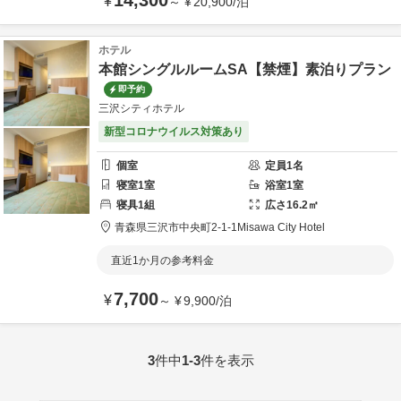
14,300
¥
～
¥
20,900
/
泊
ホテル
本館シングルルームSA【禁煙】素泊りプラン
即予約
三沢シティホテル
新型コロナウイルス対策あり
個室
定員
1
名
寝室
1
室
浴室
1
室
寝具
1
組
広さ
16.2
㎡
青森県
三沢市
中央町2-1-1
Misawa City Hotel
直近1か月の参考料金
7,700
¥
～
¥
9,900
/
泊
3
件中
1-3
件を表示