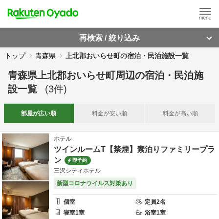
再検索 / 絞り込み
トップ
青森県
上北郡おいらせ町の宿泊・民泊施設一覧
青森県上北郡おいらせ町周辺
の
宿泊・民泊施
設一覧
(
3
件)
部屋が
広い順
料金が
安い順
料金が
高い順
ホテル
ツインルームT【禁煙】素泊りファミリープラ
ン
即予約
三沢シティホテル
新型コロナウイルス対策あり
個室
定員
2
名
寝室
1
室
浴室
1
室