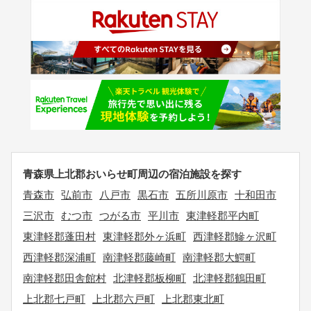
青森県上北郡おいらせ町周辺の宿泊施設を探す
青森市
弘前市
八戸市
黒石市
五所川原市
十和田市
三沢市
むつ市
つがる市
平川市
東津軽郡平内町
東津軽郡蓬田村
東津軽郡外ヶ浜町
西津軽郡鰺ヶ沢町
西津軽郡深浦町
南津軽郡藤崎町
南津軽郡大鰐町
南津軽郡田舎館村
北津軽郡板柳町
北津軽郡鶴田町
上北郡七戸町
上北郡六戸町
上北郡東北町