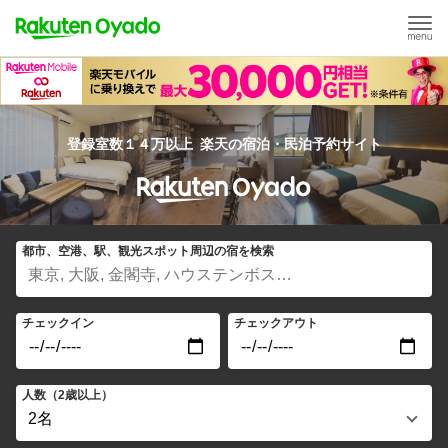
登録室数１４万以上
楽天の宿泊・民泊予約サイト
都市、空港、駅、観光スポット周辺の宿を検索
チェックイン
チェックアウト
人数（2歳以上）