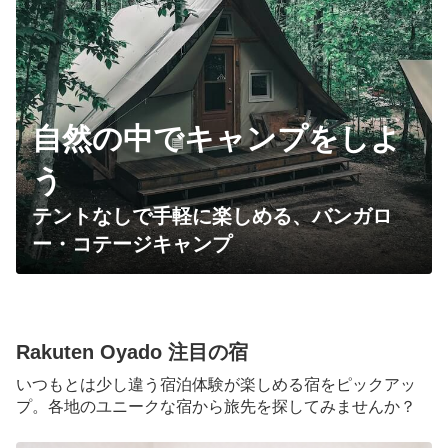
自然の中でキャンプをしよ
う
全10室
一戸建てタイプ
テントなしで手軽に楽しめる、バンガロ
Rakuten STAY VILLA 箱根桃源台
ー・コテージキャンプ
定員8～10名・寝室2室・寝具6～7組・87～112m²
神奈川県 足柄下郡箱根町
Rakuten Oyado 注目の宿
いつもとは少し違う宿泊体験が楽しめる宿をピックアッ
プ。
各地のユニークな宿から旅先を探してみませんか？