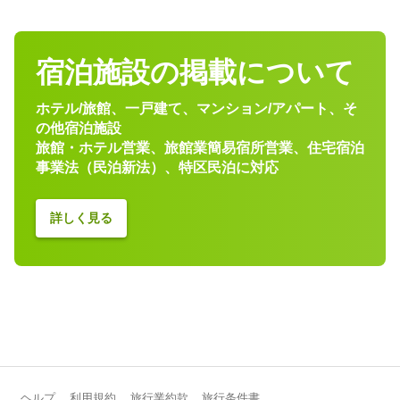
宿泊施設の掲載について
全16室
一戸建てタイプ
Rakuten STAY VILLA 鬼怒川リバーサイド
ホテル/旅館、一戸建て、マンション/アパート、そ
定員6～10名・寝室2～3室・寝具5～6組・100～115m²
の他宿泊施設
旅館・ホテル営業、旅館業簡易宿所営業、住宅宿泊
事業法（民泊新法）、特区民泊に対応
島根県 出雲市
詳しく見る
ヘルプ
利用規約
旅行業約款
旅行条件書