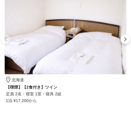
全22室
ホテル
Rakuten STAY TERRACE 箱根小涌谷
定員4～10名・寝室1～3室・寝具2～6組・59～182m²
北海道
栃木県 日光市
【喫煙】【2食付き】ツイン
定員 2名
・寝室 1室
・寝具 2組
1泊 ¥17,200から