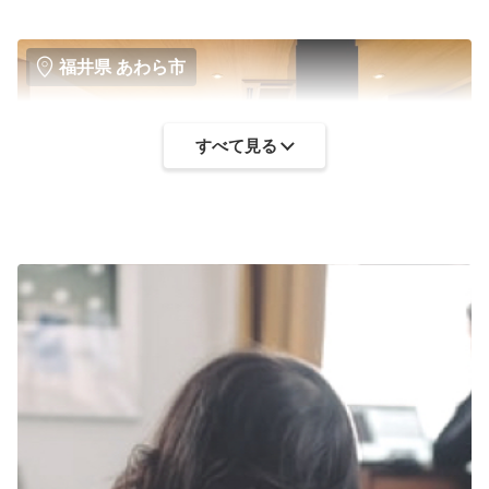
福井県 あわら市
すべて見る
全23室
ホテル
Rakuten STAY あわら温泉
定員4～6名・寝室1室・寝具2～4組・51～76m²