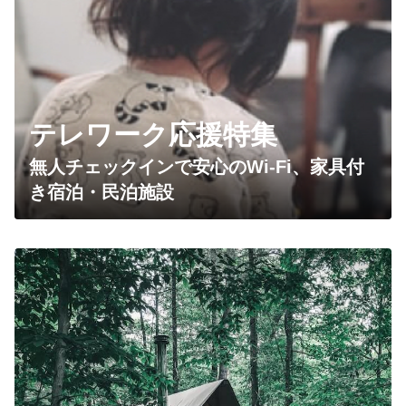
神奈川県 足柄下郡箱根町
テレワーク応援特集
無人チェックインで安心のWi-Fi、家具付
き宿泊・民泊施設
全20室
ホテル
Rakuten STAY 箱根すすき草原
定員4～6名・寝室1室・寝具3～4組・68～70m²
神奈川県 足柄下郡箱根町