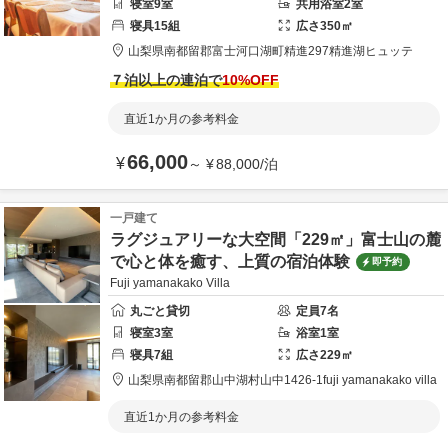
寝室
9
室
共用
浴室
2
室
寝具
15
組
広さ
350
㎡
山梨県
南都留郡
富士河口湖町精進297
精進湖ヒュッテ
７泊以上の連泊で
10
%OFF
直近1か月の参考料金
66,000
¥
～
¥
88,000
/
泊
一戸建て
ラグジュアリーな大空間「229㎡」富士山の麓
で心と体を癒す、上質の宿泊体験
即予約
Fuji yamanakako Villa
丸ごと貸切
定員
7
名
寝室
3
室
浴室
1
室
寝具
7
組
広さ
229
㎡
山梨県
南都留郡
山中湖村山中1426-1
fuji yamanakako villa
直近1か月の参考料金