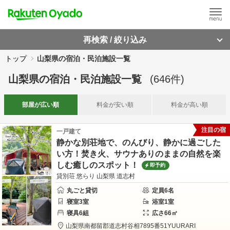
再検索 / 絞り込み
トップ
山梨県の宿泊・民泊施設一覧
山梨県
の
宿泊・民泊施設一覧
(
646
件)
部屋が
広い順
料金が
安い順
料金が
高い順
注目の宿
一戸建て
静かな別荘地で、のんびり、静かに過ごした
い方！焚き火、サウナありのままの自然を楽
しむ癒しのスポット！
即予約
貸別荘 悠らり 山梨県 道志村
丸ごと貸切
定員
6
名
寝室
3
室
浴室
1
室
寝具
6
組
広さ
66
㎡
山梨県
南都留郡
道志村谷相7895番51
YUURARI