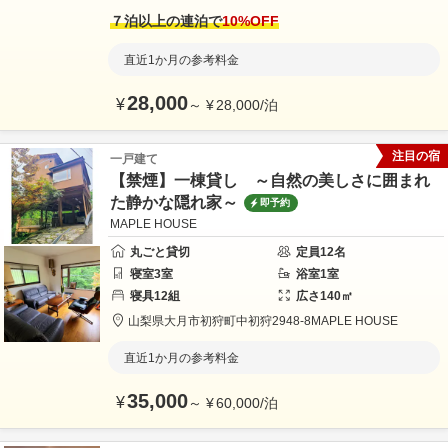
７泊以上の連泊で
10
%OFF
直近1か月の参考料金
28,000
¥
～
¥
28,000
/
泊
注目の宿
一戸建て
【禁煙】一棟貸し ～自然の美しさに囲まれ
た静かな隠れ家～
即予約
MAPLE HOUSE
丸ごと貸切
定員
12
名
寝室
3
室
浴室
1
室
寝具
12
組
広さ
140
㎡
山梨県
大月市
初狩町中初狩2948-8
MAPLE HOUSE
直近1か月の参考料金
35,000
¥
～
¥
60,000
/
泊