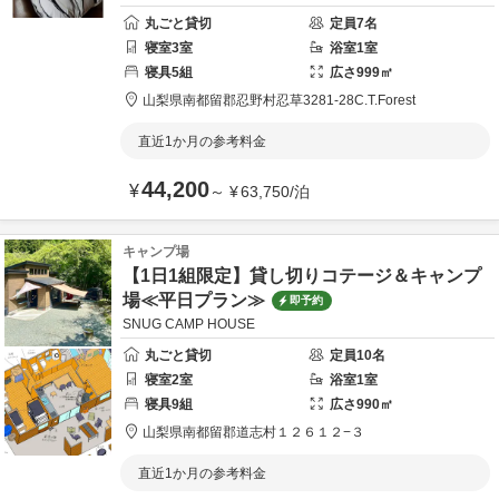
丸ごと貸切
定員
7
名
寝室
3
室
浴室
1
室
寝具
5
組
広さ
999
㎡
山梨県
南都留郡
忍野村忍草3281-28
C.T.Forest
直近1か月の参考料金
44,200
¥
～
¥
63,750
/
泊
キャンプ場
【1日1組限定】貸し切りコテージ＆キャンプ
場≪平日プラン≫
即予約
SNUG CAMP HOUSE
丸ごと貸切
定員
10
名
寝室
2
室
浴室
1
室
寝具
9
組
広さ
990
㎡
山梨県
南都留郡
道志村１２６１２−３
直近1か月の参考料金