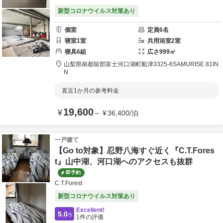
新型コロナウイルス対策あり
個室
定員
6
名
寝室
1
室
共用
浴室
2
室
寝具
6
組
広さ
999
㎡
山梨県
南都留郡
富士河口湖町船津3325-6
SAMURISE 81IN
N
直近1か月の参考料金
19,600
¥
～
¥
36,400
/
泊
一戸建て
【Go to対象】忍野八海すぐ近く『C.T.Fores
t』山中湖、河口湖へのアクセスも抜群
即予約
C.T.Forest
新型コロナウイルス対策あり
Excellent!
5.0
/5
1
件の評価