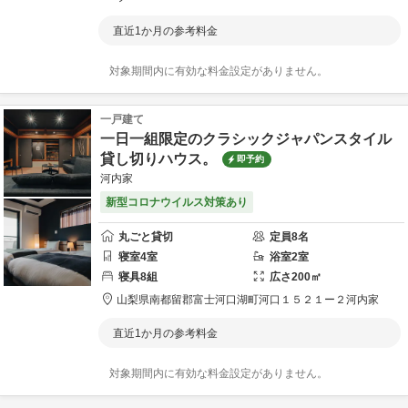
直近1か月の参考料金
対象期間内に有効な料金設定がありません。
一戸建て
一日一組限定のクラシックジャパンスタイル
貸し切りハウス。
即予約
河内家
新型コロナウイルス対策あり
丸ごと貸切
定員
8
名
寝室
4
室
浴室
2
室
寝具
8
組
広さ
200
㎡
山梨県
南都留郡
富士河口湖町河口１５２１ー２
河内家
直近1か月の参考料金
対象期間内に有効な料金設定がありません。