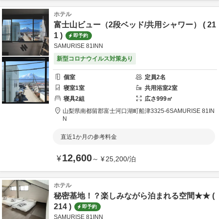
ホテル
富士山ビュー（2段ベッド/共用シャワー） ( 21
1 )
即予約
SAMURISE 81INN
新型コロナウイルス対策あり
個室
定員
2
名
寝室
1
室
共用
浴室
2
室
寝具
2
組
広さ
999
㎡
山梨県
南都留郡
富士河口湖町船津3325-6
SAMURISE 81IN
N
直近1か月の参考料金
12,600
¥
～
¥
25,200
/
泊
ホテル
秘密基地！？楽しみながら泊まれる空間★★ (
214 )
即予約
SAMURISE 81INN