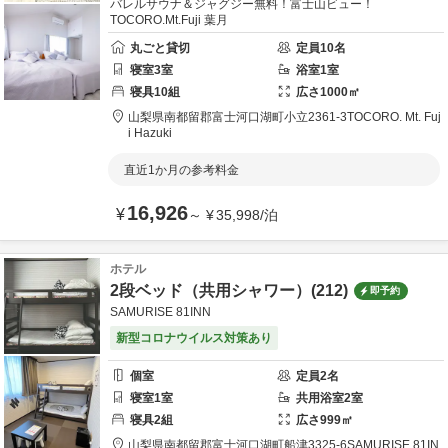
バレルサウナ＆ジャグジー無料！富士山ビュー！
TOCORO.Mt.Fuji 葉月
丸ごと貸切
定員
10
名
寝室
3
室
浴室
1
室
寝具
10
組
広さ
1000
㎡
山梨県
南都留郡
富士河口湖町小立2361-3
TOCORO. Mt. Fuj
i Hazuki
直近1か月の参考料金
16,926
¥
～
¥
35,998
/
泊
ホテル
2段ベッド（共用シャワー）(212)
即予約
SAMURISE 81INN
新型コロナウイルス対策あり
個室
定員
2
名
寝室
1
室
共用
浴室
2
室
寝具
2
組
広さ
999
㎡
山梨県
南都留郡
富士河口湖町船津3325-6
SAMURISE 81IN