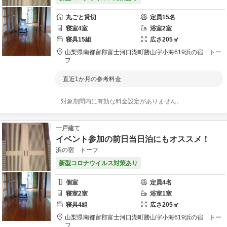
丸ごと貸切
定員
15
名
寝室
4
室
浴室
2
室
寝具
15
組
広さ
205
㎡
山梨県
南都留郡
富士河口湖町勝山字小海619
浜の宿 トー
フ
直近1か月の参考料金
対象期間内に有効な料金設定がありません。
一戸建て
イベント参加の前日当日泊にもオススメ！
浜の宿 トーフ
新型コロナウイルス対策あり
個室
定員
4
名
寝室
2
室
浴室
1
室
寝具
4
組
広さ
205
㎡
山梨県
南都留郡
富士河口湖町勝山字小海619
浜の宿 トー
フ