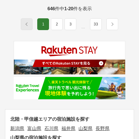
646
件中
1-20
件を表示
1
2
3
33
…
北陸・甲信越エリアの宿泊施設を探す
新潟県
富山県
石川県
福井県
山梨県
長野県
山梨県の宿泊施設を探す