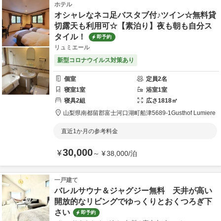
ホテル
オシャレなネコ足バスタブ付♪ツイン☆無料貸
切露天も利用可☆【素泊り】夜も朝も自分ス
タイル！
即予約
リュミエール
新型コロナウイルス対策あり
個室
定員
2
名
寝室
1
室
浴室
1
室
寝具
2
組
広さ
1818
㎡
山梨県
南都留郡
富士河口湖町船津5689-1
Gusthof Lumiere
直近1か月の参考料金
30,000
¥
～
¥
38,000
/
泊
一戸建て
バレルサウナ＆ジャグジー無料 天井が高い
開放的なリビングでゆっくりとおくつろぎ下
さい
即予約