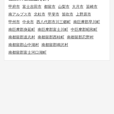
甲府市
富士吉田市
都留市
山梨市
大月市
韮崎市
南アルプス市
北杜市
甲斐市
笛吹市
上野原市
甲州市
中央市
西八代郡市川三郷町
南巨摩郡早川町
南巨摩郡身延町
南巨摩郡富士川町
中巨摩郡昭和町
南都留郡道志村
南都留郡西桂町
南都留郡忍野村
南都留郡山中湖村
南都留郡鳴沢村
南都留郡富士河口湖町