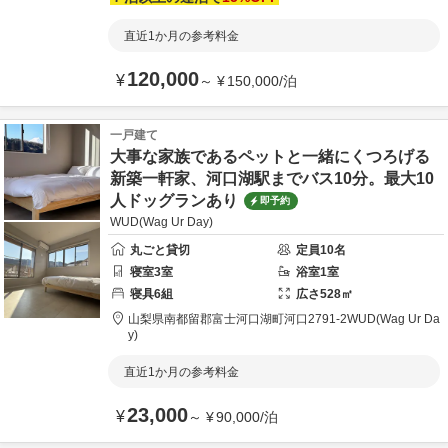
直近1か月の参考料金
120,000
¥
～
¥
150,000
/
泊
一戸建て
大事な家族であるペットと一緒にくつろげる
新築一軒家、河口湖駅までバス10分。最大10
人ドッグランあり
即予約
WUD(Wag Ur Day)
丸ごと貸切
定員
10
名
寝室
3
室
浴室
1
室
寝具
6
組
広さ
528
㎡
山梨県
南都留郡
富士河口湖町河口2791-2
WUD(Wag Ur Da
y)
直近1か月の参考料金
23,000
¥
～
¥
90,000
/
泊