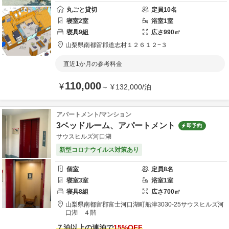
丸ごと貸切
定員
10
名
寝室
2
室
浴室
1
室
寝具
9
組
広さ
990
㎡
山梨県
南都留郡
道志村１２６１２−３
直近1か月の参考料金
110,000
¥
～
¥
132,000
/
泊
アパートメント/マンション
3ベッドルーム、アパートメント
即予約
サウスヒルズ河口湖
新型コロナウイルス対策あり
個室
定員
8
名
寝室
3
室
浴室
1
室
寝具
8
組
広さ
700
㎡
山梨県
南都留郡
富士河口湖町船津3030-25
サウスヒルズ河
口湖 ４階
７泊以上の連泊で
15
%OFF