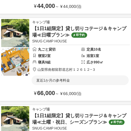
44,000
¥
～
¥
44,000
/
泊
キャンプ場
【1日1組限定】貸し切りコテージ＆キャンプ
場≪日曜プラン≫
即予約
SNUG CAMP HOUSE
丸ごと貸切
定員
10
名
寝室
2
室
浴室
1
室
寝具
9
組
広さ
990
㎡
山梨県
南都留郡
道志村１２６１２−３
直近1か月の参考料金
66,000
¥
～
¥
66,000
/
泊
キャンプ場
【1日1組限定】貸し切りコテージ＆キャンプ
場≪土曜・祝日、シーズンプラン≫
即予約
SNUG CAMP HOUSE