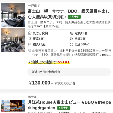
一戸建て
富士山一望 サウナ、BBQ、露天風呂を楽し
む大型高級貸切別荘♪
即予約
富士山一望 サウナ、BBQ、露天風呂を楽しむ大型高級貸切別
荘 tj resort 【最大25名】
丸ごと貸切
定員
15
名
寝室
5
室
浴室
2
室
寝具
23
組
広さ
500
㎡
山梨県
南都留郡
山中湖村平野寺吉政684番32
富士山一望 サ
ウナ、BBQ、露天風呂を楽しむ大型高級貸切別荘 tj resort
【最大25名】
７泊以上の連泊で
15
%OFF
直近1か月の参考料金
130,000
¥
～
¥
300,000
/
泊
ホテル
月江苑House★富士山ビュー★BBQ★free pa
rking★garden
即予約