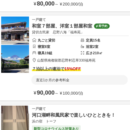
80,000
¥
～
¥
200,000
/
泊
一戸建て
和室７部屋、洋室１部屋和室
即予約
貸切古民家 忍野八海「福寿苑」
丸ごと貸切
定員
15
名
寝室
8
室
浴室
2
室
寝具
19
組
広さ
210
㎡
山梨県
南都留郡
忍野村忍草330
福寿苑
７泊以上の連泊で
15
%OFF
直近1か月の参考料金
90,000
¥
～
¥
100,000
/
泊
一戸建て
河口湖畔和風民家で楽しいひとときを！
浜の宿 トーフ
新型コロナウイルス対策あり