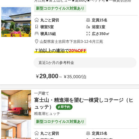
月江苑★富士山ビュー★庭BBQ★ペット可★一棟貸切別荘
新型コロナウイルス対策あり
丸ごと貸切
定員
15
名
寝室
5
室
浴室
1
室
寝具
15
組
広さ
350
㎡
山梨県
富士吉田市
下吉田3-12-6
月江苑
７泊以上の連泊で
20
%OFF
直近1か月の参考料金
29,800
¥
～
¥
35,000
/
泊
一戸建て
富士山・精進湖を望む一棟貸しコテージ（ヒ
ュッテ）
即予約
精進湖ヒュッテ
新型コロナウイルス対策あり
丸ごと貸切
定員
15
名