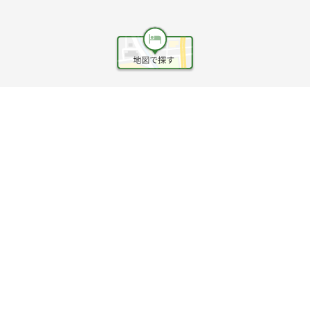
ヘルプ
利用規約
旅行業約款
旅行条件書
旅行業務取扱料金表
個人情報保護方針
会社情報
クッキーポリシー
©Rakuten Group, Inc.