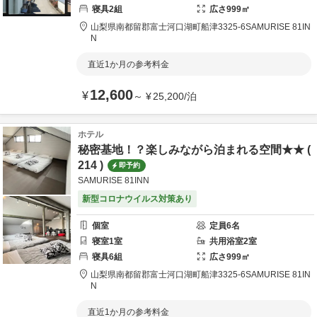
寝具
2
組
広さ
999
㎡
山梨県
南都留郡
富士河口湖町船津3325-6
SAMURISE 81IN
N
直近1か月の参考料金
12,600
¥
～
¥
25,200
/
泊
ホテル
秘密基地！？楽しみながら泊まれる空間★★ (
214 )
即予約
SAMURISE 81INN
新型コロナウイルス対策あり
個室
定員
6
名
寝室
1
室
共用
浴室
2
室
寝具
6
組
広さ
999
㎡
山梨県
南都留郡
富士河口湖町船津3325-6
SAMURISE 81IN
N
直近1か月の参考料金