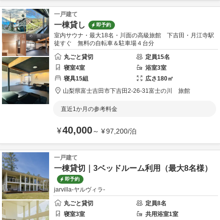
一戸建て
一棟貸し
即予約
室内サウナ・最大18名・川面の高級旅館 下吉田・月江寺駅
徒すぐ 無料の自転車＆駐車場４台分
丸ごと貸切
定員
15
名
寝室
4
室
浴室
3
室
寝具
15
組
広さ
180
㎡
山梨県
富士吉田市
下吉田2-26-31
富士の川 旅館
直近1か月の参考料金
40,000
¥
～
¥
97,200
/
泊
一戸建て
一棟貸切｜3ベッドルーム利用（最大8名様）
即予約
jarvilla-ヤルヴィラ-
丸ごと貸切
定員
8
名
寝室
3
室
共用
浴室
1
室