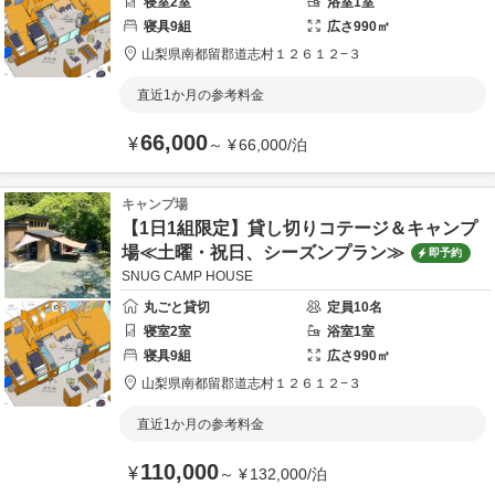
寝室
2
室
浴室
1
室
寝具
9
組
広さ
990
㎡
山梨県
南都留郡
道志村１２６１２−３
直近1か月の参考料金
66,000
¥
～
¥
66,000
/
泊
キャンプ場
【1日1組限定】貸し切りコテージ＆キャンプ
場≪土曜・祝日、シーズンプラン≫
即予約
SNUG CAMP HOUSE
丸ごと貸切
定員
10
名
寝室
2
室
浴室
1
室
寝具
9
組
広さ
990
㎡
山梨県
南都留郡
道志村１２６１２−３
直近1か月の参考料金
110,000
¥
～
¥
132,000
/
泊