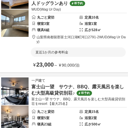
人ドッグランあり
即予約
WUD(Wag Ur Day)
丸ごと貸切
定員
10
名
寝室
3
室
浴室
1
室
寝具
6
組
広さ
528
㎡
山梨県
南都留郡
富士河口湖町河口2791-2
WUD(Wag Ur Da
y)
直近1か月の参考料金
23,000
¥
～
¥
90,000
/
泊
一戸建て
富士山一望 サウナ、BBQ、露天風呂を楽し
む大型高級貸切別荘♪
即予約
富士山一望 サウナ、BBQ、露天風呂を楽しむ大型高級貸切別
荘 tj resort 【最大25名】
丸ごと貸切
定員
15
名
寝室
5
室
浴室
2
室
寝具
23
組
広さ
500
㎡