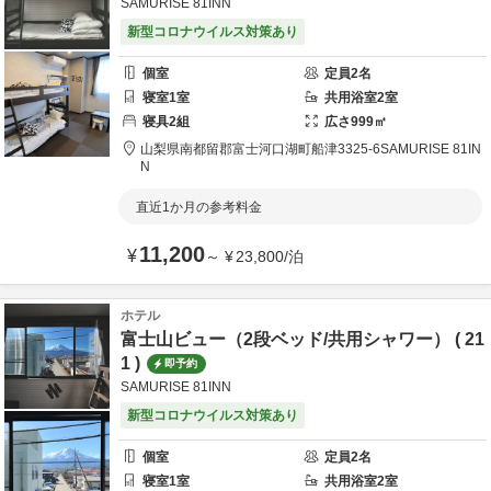
SAMURISE 81INN
新型コロナウイルス対策あり
個室
定員
2
名
寝室
1
室
共用
浴室
2
室
寝具
2
組
広さ
999
㎡
山梨県
南都留郡
富士河口湖町船津3325-6
SAMURISE 81IN
N
直近1か月の参考料金
11,200
¥
～
¥
23,800
/
泊
ホテル
富士山ビュー（2段ベッド/共用シャワー） ( 21
1 )
即予約
SAMURISE 81INN
新型コロナウイルス対策あり
個室
定員
2
名
寝室
1
室
共用
浴室
2
室