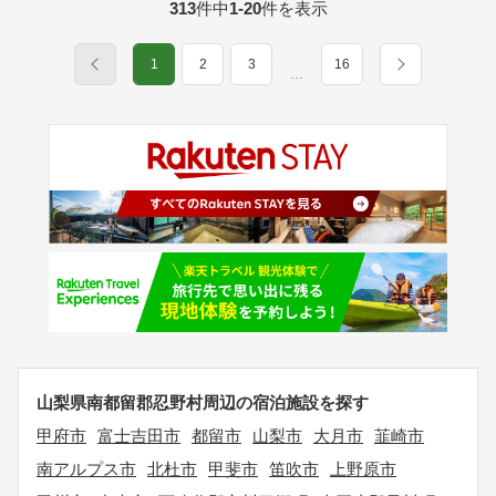
313
件中
1-20
件を表示
1
2
3
16
…
山梨県南都留郡忍野村周辺の宿泊施設を探す
甲府市
富士吉田市
都留市
山梨市
大月市
韮崎市
南アルプス市
北杜市
甲斐市
笛吹市
上野原市