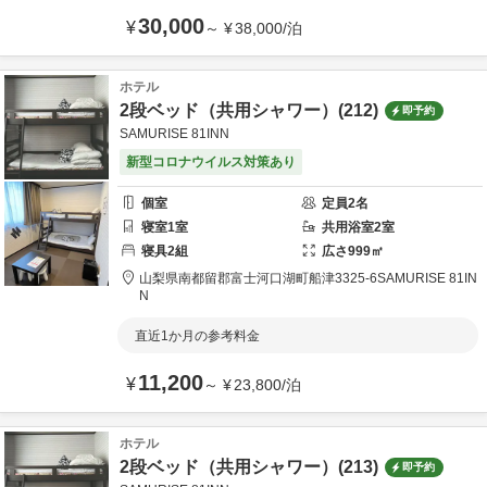
30,000
¥
～
¥
38,000
/
泊
ホテル
2段ベッド（共用シャワー）(212)
即予約
SAMURISE 81INN
新型コロナウイルス対策あり
個室
定員
2
名
寝室
1
室
共用
浴室
2
室
寝具
2
組
広さ
999
㎡
山梨県
南都留郡
富士河口湖町船津3325-6
SAMURISE 81IN
N
直近1か月の参考料金
11,200
¥
～
¥
23,800
/
泊
ホテル
2段ベッド（共用シャワー）(213)
即予約