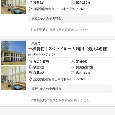
寝具
5
組
広さ
180
㎡
山梨県
南都留郡
山中湖村平野506-260
直近1か月の参考料金
対象期間内に有効な料金設定がありません。
一戸建て
一棟貸切｜2ベッドルーム利用（最大4名様）
jarvilla-ヤルヴィラ-
丸ごと貸切
定員
4
名
寝室
2
室
共用
浴室
1
室
寝具
4
組
広さ
167
㎡
山梨県
南都留郡
山中湖村平野506-260
直近1か月の参考料金
対象期間内に有効な料金設定がありません。