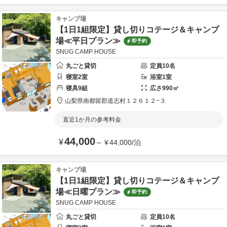
キャンプ場
【1日1組限定】貸し切りコテージ＆キャンプ
場≪平日プラン≫
即予約
SNUG CAMP HOUSE
丸ごと貸切
定員
10
名
寝室
2
室
浴室
1
室
寝具
9
組
広さ
990
㎡
山梨県
南都留郡
道志村１２６１２−３
直近1か月の参考料金
44,000
¥
～
¥
44,000
/
泊
キャンプ場
【1日1組限定】貸し切りコテージ＆キャンプ
場≪日曜プラン≫
即予約
SNUG CAMP HOUSE
丸ごと貸切
定員
10
名