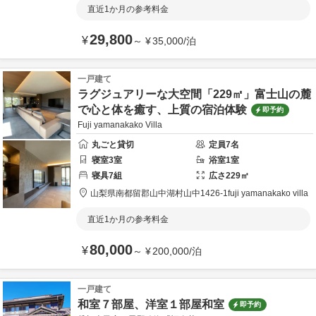
直近1か月の参考料金
29,800
¥
～
¥
35,000
/
泊
一戸建て
ラグジュアリーな大空間「229㎡」富士山の麓
で心と体を癒す、上質の宿泊体験
即予約
Fuji yamanakako Villa
丸ごと貸切
定員
7
名
寝室
3
室
浴室
1
室
寝具
7
組
広さ
229
㎡
山梨県
南都留郡
山中湖村山中1426-1
fuji yamanakako villa
直近1か月の参考料金
80,000
¥
～
¥
200,000
/
泊
一戸建て
和室７部屋、洋室１部屋和室
即予約