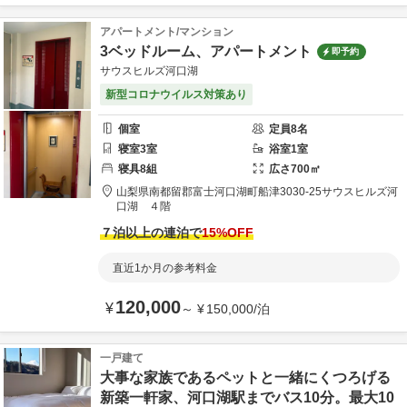
アパートメント/マンション
3ベッドルーム、アパートメント
即予約
サウスヒルズ河口湖
新型コロナウイルス対策あり
個室
定員
8
名
寝室
3
室
浴室
1
室
寝具
8
組
広さ
700
㎡
山梨県
南都留郡
富士河口湖町船津3030-25
サウスヒルズ河
口湖 ４階
７泊以上の連泊で
15
%OFF
直近1か月の参考料金
120,000
¥
～
¥
150,000
/
泊
一戸建て
大事な家族であるペットと一緒にくつろげる
新築一軒家、河口湖駅までバス10分。最大10