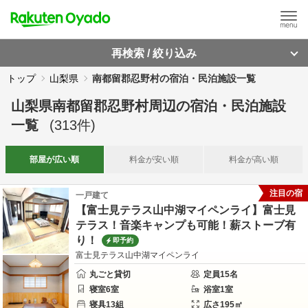
再検索 / 絞り込み
トップ
山梨県
南都留郡忍野村の宿泊・民泊施設一覧
山梨県南都留郡忍野村周辺
の
宿泊・民泊施設
一覧
(
313
件)
部屋が
広い順
料金が
安い順
料金が
高い順
注目の宿
一戸建て
【富士見テラス山中湖マイペンライ】富士見
テラス！音楽キャンプも可能！薪ストーブ有
り！
即予約
富士見テラス山中湖マイペンライ
丸ごと貸切
定員
15
名
寝室
6
室
浴室
1
室
寝具
13
組
広さ
195
㎡