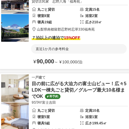
貸切古民家 忍野八海「福寿苑」
丸ごと貸切
定員
15
名
寝室
8
室
浴室
2
室
寝具
19
組
広さ
210
㎡
山梨県
南都留郡
忍野村忍草330
福寿苑
７泊以上の連泊で
15
%OFF
直近1か月の参考料金
90,000
¥
～
¥
100,000
/
泊
一戸建て
目の前に広がる大迫力の富士山ビュー！広々5
LDK一棟丸ごと貸切／グループ最大10名様ま
でOK
即予約
9STAY富士吉田
丸ごと貸切
定員
10
名
寝室
5
室
浴室
1
室
寝具
5
組
広さ
199.45
㎡