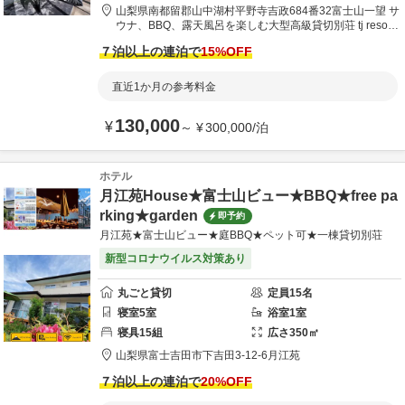
山梨県
南都留郡
山中湖村平野寺吉政684番32
富士山一望 サ
ウナ、BBQ、露天風呂を楽しむ大型高級貸切別荘 tj resort
【最大25名】
７泊以上の連泊で
15
%OFF
直近1か月の参考料金
130,000
¥
～
¥
300,000
/
泊
ホテル
月江苑House★富士山ビュー★BBQ★free pa
rking★garden
即予約
月江苑★富士山ビュー★庭BBQ★ペット可★一棟貸切別荘
新型コロナウイルス対策あり
丸ごと貸切
定員
15
名
寝室
5
室
浴室
1
室
寝具
15
組
広さ
350
㎡
山梨県
富士吉田市
下吉田3-12-6
月江苑
７泊以上の連泊で
20
%OFF