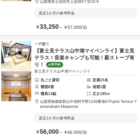
山梨県
富士吉田市
上吉田6丁目10-9
直近1か月の参考料金
33,250
¥
～
¥
57,000
/
泊
一戸建て
【富士見テラス山中湖マイペンライ】富士見
テラス！音楽キャンプも可能！薪ストーブ有
り！
即予約
富士見テラス山中湖マイペンライ
丸ごと貸切
定員
15
名
寝室
6
室
浴室
1
室
寝具
13
組
広さ
195
㎡
山梨県
南都留郡
山中湖村平野1248番地67
Fujimi Terrace Y
amanakako Maipenrai
直近1か月の参考料金
56,000
¥
～
¥
66,000
/
泊