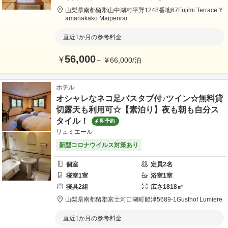
山梨県
南都留郡
山中湖村平野1248番地67
Fujimi Terrace Y
amanakako Maipenrai
直近1か月の参考料金
56,000
¥
～
¥
66,000
/
泊
ホテル
オシャレなネコ足バスタブ付♪ツイン☆無料貸
切露天も利用可☆【素泊り】夜も朝も自分ス
タイル！
即予約
リュミエール
新型コロナウイルス対策あり
個室
定員
2
名
寝室
1
室
浴室
1
室
寝具
2
組
広さ
1818
㎡
山梨県
南都留郡
富士河口湖町船津5689-1
Gusthof Lumiere
直近1か月の参考料金