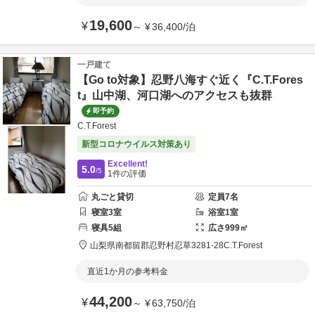
19,600
¥
～
¥
36,400
/
泊
一戸建て
【Go to対象】忍野八海すぐ近く『C.T.Fores
t』山中湖、河口湖へのアクセスも抜群
即予約
C.T.Forest
新型コロナウイルス対策あり
Excellent!
5.0
/5
1
件の評価
丸ごと貸切
定員
7
名
寝室
3
室
浴室
1
室
寝具
5
組
広さ
999
㎡
山梨県
南都留郡
忍野村忍草3281-28
C.T.Forest
直近1か月の参考料金
44,200
¥
～
¥
63,750
/
泊