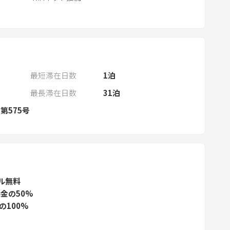
a
r
a
n
d
s
最短滞在日数
1
泊
e
最長滞在日数
31
泊
l
e
第575号
c
t
a
d
a
ル無料
t
金の50%
e
の100%
.
P