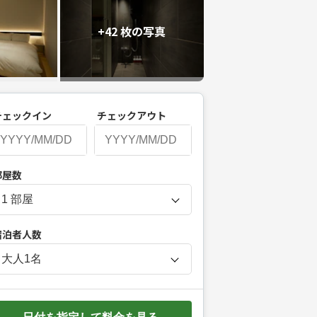
+42 枚の写真
チェックイン
チェックアウト
P
部屋数
r
e
s
宿泊者人数
s
t
大人
1
名
h
e
d