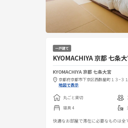
一戸建て
KYOMACHIYA 京都 七
KYOMACHIYA 京都 七条大宮
京都府
京都市
下京区西酢屋町１３−３
地図で表示
丸ごと貸切
寝具
4
快適なお部屋で滞在に必要なものは全