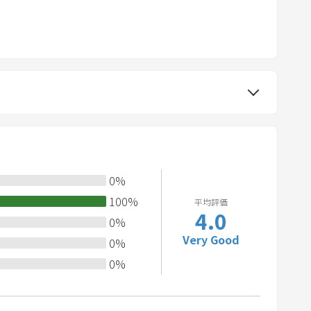
r
r the room.
k
k
特に静かにしてください。
e
relationship with with neighborhood and especially at
y
t
安静。
o
g
ものを火の近くに置かないでください。
e
ut any burnable stuff close to the fire.
t
0
%
t
100
%
平均評価
h
4.0
で下さい。
0
%
e
. Smoking available only out side.
Very Good
0
%
k
0
%
e
ボックス等はレンタルのため、持ち帰らないでください。
y
nen, amenity box.
b