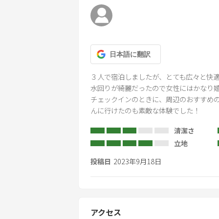
- 毛巾，床单，和其他所有设备都是租
-18歳未満の未成年のみでのご宿泊は
-We cannot accommodate guests under 
-未满18岁的客人不能单独入住。
日本語
に翻訳
３人で宿泊しましたが、とても広々と快適
水回りが綺麗だったので女性にはかなり嬉
チェックインのときに、周辺のおすすめ
んに行けたのも素敵な体験でした！
清潔さ
立地
投稿日
2023年9月18日
アクセス