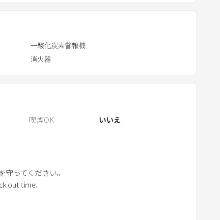
r
e
s
一酸化炭素警報機
s
消火器
t
h
e
q
u
喫煙OK
いいえ
e
s
t
i
を守ってください。
o
ck out time.
n
m
a