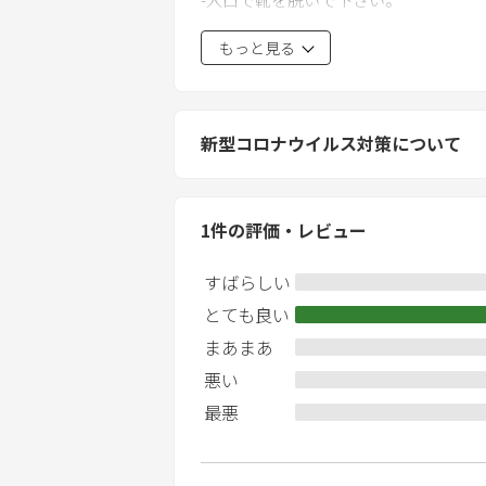
-Please remove your shoes before ente
もっと見る
-请在入口脱鞋。
-近隣の方に気遣ってください。夜は
-Please kindly consider to keep a good 
新型コロナウイルス対策について
night time please do not make a noise.
-请不要打扰邻居，特别是晚上，请保持
1
件の評価・レビュー
-火災には十分気を付け、燃えやすい
-Please be careful with fire and do not p
すばらしい
-请不要在易燃物品附近点火。
とても良い
-部屋の中ではたばこを絶対に吸わない
まあまあ
-Please kindly not smoke inside a house
悪い
-请不要在房间里吸烟。
最悪
-タオル、リネン、備品、アメニティ
-Please do not bring home all towel, li