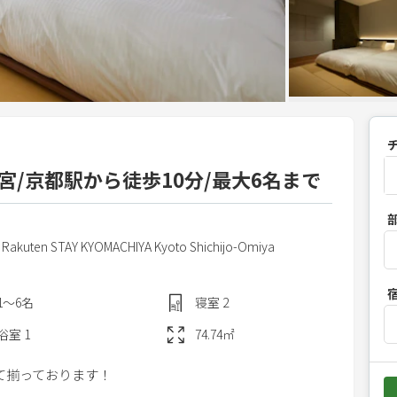
条大宮/京都駅から徒歩10分/最大6名まで
P
r
１
Rakuten STAY KYOMACHIYA Kyoto Shichijo-Omiya
e
s
s
1〜6
名
寝室
2
t
浴室
1
74.74
㎡
h
e
て揃っております！
d