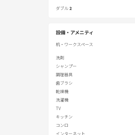
- シャンプー , ボディーソープ, コンデ
- 冷蔵庫
ダブル
2
- バスタオル
- 電子レンジ
- トースター
※18歳未満の未成年のみでのご宿泊
- ドライヤー
※添い寝のお子様も含めて既定の定員
設備・アメニティ
- ケトル
もキャンセルさせていただきます。
- 洗濯機
机・ワークスペース
- 洗濯乾燥機
- Wi-Fi
洗剤
- 歯ブラシ
シャンプー
- ボディタオル
調理器具
- シャンプー , ボディーソープ, コンテ
歯ブラシ
- バスタオル
乾燥機
洗濯機
TV
キッチン
コンロ
インターネット