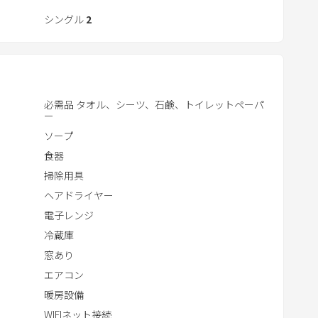
ィショナー
r
シングル
2
a
c
は承ることができません。予めご了承ください。
t
数となります。定員数を超える場合、ご予約が成立後で
w
i
必需品 タオル、シーツ、石鹸、トイレットペーパ
ー
t
ソープ
h
t
食器
h
掃除用具
゙ィショナー
e
ヘアドライヤー
c
電子レンジ
a
冷蔵庫
l
窓あり
e
エアコン
n
暖房設備
d
WIFIネット接続