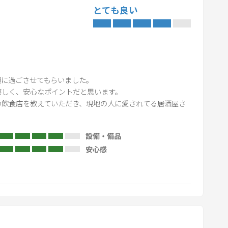
用的，请不要带回去。
o
とても良い
a
承ることができません。予めご了承ください。
r
the age of 18 staying alone.
d
s
h
に過ごさせてもらいました。

o
しく、安心なポイントだと思います。

r
の飲食店を教えていただき、現地の人に愛されてる居酒屋さ
t
c
設備・備品
u
安心感
t
s
f
o
r
c