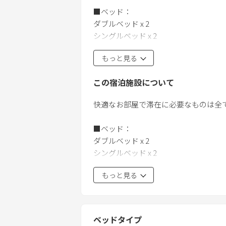
■ベッド：
ダブルベッド x 2
シングルベッド x 2
6名まで快適に過ごすことが出来ます。
もっと見る
■その他：
この宿泊施設について
- キッチン
- キッチン用品
快適なお部屋で滞在に必要なものは全
- 冷蔵庫
- 電子レンジ
■ベッド：
- トースター
ダブルベッド x 2
- ドライヤー
シングルベッド x 2
- ケトル
- 洗濯機
もっと見る
6名まで快適に過ごすことが出来ます。
- ドラム式洗濯乾燥機
- Wi-Fi
■その他：
- 歯ブラシ
- キッチン
- ボディタオル
ベッドタイプ
- キッチン用品