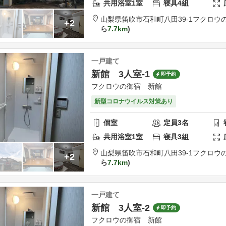
共用
浴室
1
室
寝具
4
組
山梨県
笛吹市
石和町八田39-1
フクロウ
+2
ら
7.7km
一戸建て
新館 3人室-1
即予約
フクロウの御宿 新館
新型コロナウイルス対策あり
個室
定員
3
名
共用
浴室
1
室
寝具
3
組
山梨県
笛吹市
石和町八田39-1
フクロウ
+2
ら
7.7km
一戸建て
新館 3人室-2
即予約
フクロウの御宿 新館