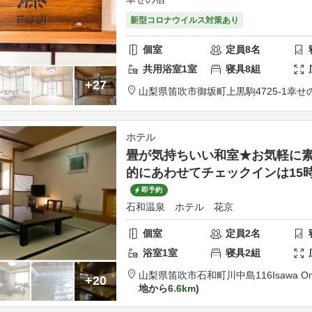
新型コロナウイルス対策あり
個室
定員
8
名
共用
浴室
1
室
寝具
8
組
+27
山梨県
笛吹市
御坂町上黒駒4725-1
幸せ
ホテル
畳が気持ちいい和室★お気軽に
的にあわせてチェックインは15時
即予約
石和温泉 ホテル 花京
個室
定員
2
名
浴室
1
室
寝具
2
組
山梨県
笛吹市
石和町川中島116
Isawa On
+20
地から
6.6km