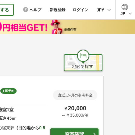
する
ヘルプ
新規登録
ログイン
JPY
JP
即予約
直近1か月の参考料金
20,000
¥
寝室
1
室
～
¥
35,000
/
泊
広さ
45
㎡
の宿東夢
目的地から
0.5
空室確認