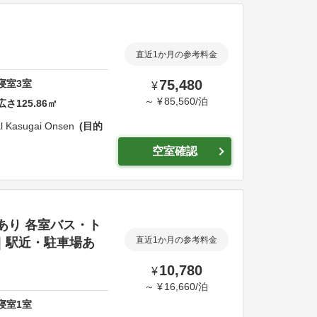
直近1か月の参考料金
75,480
寝室
3
室
¥
～
¥
85,560
/
泊
広さ
125.86
㎡
l Kasugai Onsen
目的
空室確認
場あり 各室バス・ト
｜駅近・駐車場あ
直近1か月の参考料金
10,780
¥
～
¥
16,660
/
泊
寝室
1
室