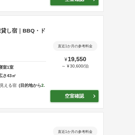
貸し宿｜BBQ・ド
直近1か月の参考料金
19,550
¥
～
¥
30,600
/
泊
寝室
1
室
広さ
43
㎡
見える宿
目的地から
2.
空室確認
直近1か月の参考料金