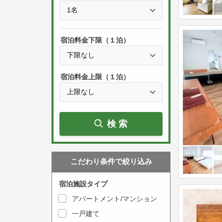
e
t
s
h
s
e
宿泊料金下限（１泊）
t
d
h
o
e
w
宿泊料金上限（１泊）
d
n
o
a
w
r
検索
n
r
a
o
r
w
こだわり条件で絞り込み
r
k
o
e
宿泊施設タイプ
w
y
アパートメント/マンション
k
t
一戸建て
e
o