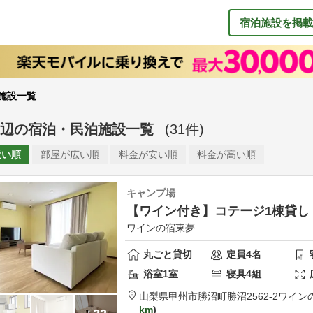
宿泊施設を掲載
施設一覧
辺
の
宿泊・民泊施設一覧
(
31
件)
近い順
部屋が
広い順
料金が
安い順
料金が
高い順
キャンプ場
【ワイン付き】コテージ1棟貸し
ワインの宿東夢
丸ごと貸切
定員
4
名
浴室
1
室
寝具
4
組
山梨県
甲州市
勝沼町勝沼2562-2
ワイン
km