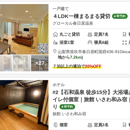
一戸建て
４LDK一棟まるまる貸切
即予約
グローカル春日居温泉
丸ごと貸切
定員
7
名
浴室
1
室
寝具
6
組
山梨県
笛吹市
春日居町国府436-91
Gloca
地から
7.2km
+27
７泊以上の連泊で
20
%OFF
ホテル
#2【石和温泉 徒歩15分】大浴
イレ付個室｜旅館 いさわ和み宿
り
即予約
旅館 いさわ和み宿
個室
定員
2
名