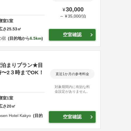
30,000
¥
～
¥
35,000
/
泊
寝室
1
室
広さ
25.53
㎡
空室確認
の宿
目的地から
6.5km
素泊まりプラン★目
〜2３時までOK！
直近1か月の参考料金
対象期間内に有効な料
金設定がありません。
寝室
1
室
広さ
20
㎡
sen Hotel Kakyo
目的
空室確認