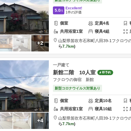
Excellent!
5.0
/5
1
件の評価
個室
定員
4
名
共用
浴室
1
室
寝具
4
組
山梨県
笛吹市
石和町八田39-1
フクロウ
+2
ら
7.7km
一戸建て
新館二階 10人室
即予約
フクロウの御宿 新館
新型コロナウイルス対策あり
個室
定員
10
名
共用
浴室
1
室
寝具
10
組
山梨県
笛吹市
石和町八田39-1
フクロウ
+4
ら
7.7km