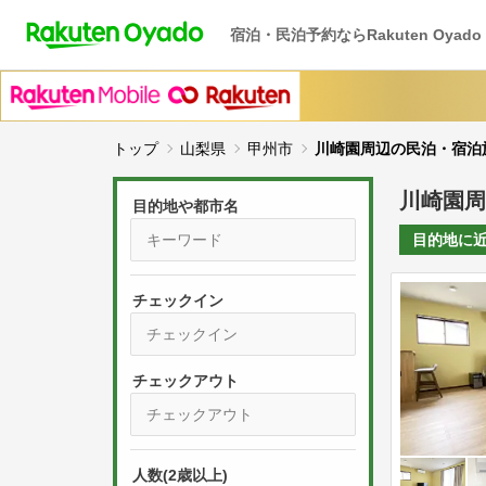
宿泊・民泊予約ならRakuten Oyado
トップ
山梨県
甲州市
川崎園周辺の民泊・宿泊
川崎園周
目的地や都市名
目的地に
チェックイン
P
r
e
P
s
人数(2歳以上)
r
s