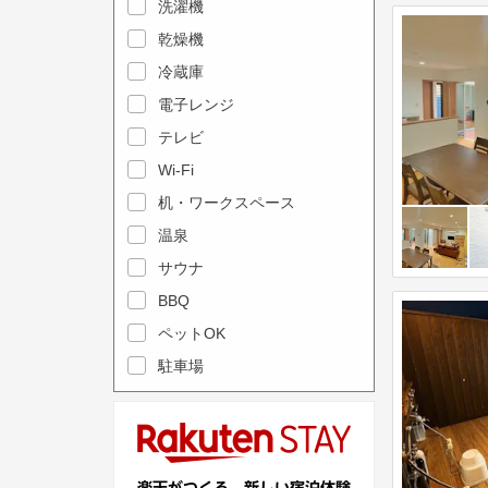
e
洗濯機
l
c
e
乾燥機
a
n
冷蔵庫
l
d
電子レンジ
e
a
テレビ
n
r
Wi-Fi
d
a
机・ワークスペース
a
n
r
温泉
d
a
s
サウナ
n
e
BBQ
d
l
ペットOK
s
e
駐車場
e
c
l
t
e
a
c
d
t