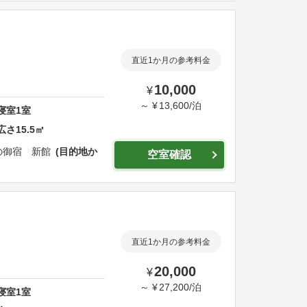
直近1か月の参考料金
10,000
¥
～
¥
13,600
/
泊
寝室
1
室
広さ
15.5
㎡
の御宿 新館
目的地か
空室確認
直近1か月の参考料金
20,000
¥
～
¥
27,200
/
泊
寝室
1
室