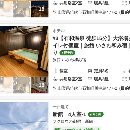
共用
浴室
2
室
寝具
2
組
+18
山梨県
笛吹市
石和町川中島477-2
目的
ホテル
#3【石和温泉 徒歩15分】大浴
イレ付個室｜旅館 いさわ和み宿
り
即予約
旅館 いさわ和み宿
個室
定員
3
名
共用
浴室
2
室
寝具
3
組
+18
山梨県
笛吹市
石和町川中島477-2
目的
一戸建て
新館 4人室-1
即予約
フクロウの御宿 新館
新型コロナウイルス対策あり