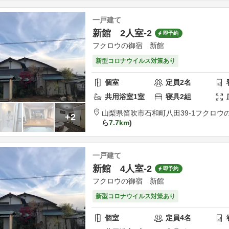
一戸建て
新館 2人室-2
即予約
フクロウの御宿 新館
新型コロナウイルス対策あり
個室
定員
2
名
共用
浴室
1
室
寝具
2
組
山梨県
笛吹市
石和町八田39-1
フクロウ
+2
ら
7.7km
一戸建て
新館 4人室-2
即予約
フクロウの御宿 新館
新型コロナウイルス対策あり
個室
定員
4
名