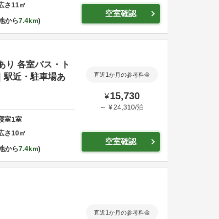
広さ
11
㎡
空室確認
地から
7.4km
場あり 各室バス・ト
｜駅近・駐車場あ
直近1か月の参考料金
15,730
¥
～
¥
24,310
/
泊
寝室
1
室
広さ
10
㎡
空室確認
地から
7.4km
直近1か月の参考料金