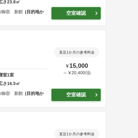
広さ
23.8
㎡
の御宿 新館
目的地か
空室確認
直近1か月の参考料金
15,000
¥
～
¥
20,400
/
泊
寝室
1
室
広さ
16.5
㎡
の御宿 新館
目的地か
空室確認
直近1か月の参考料金