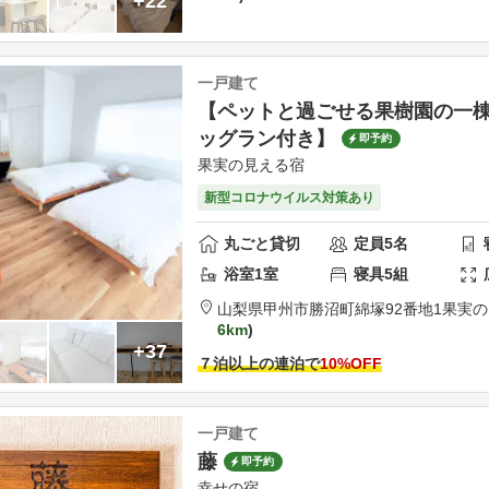
+22
一戸建て
【ペットと過ごせる果樹園の一棟
ッグラン付き】
即予約
果実の見える宿
新型コロナウイルス対策あり
丸ごと貸切
定員
5
名
浴室
1
室
寝具
5
組
山梨県
甲州市
勝沼町綿塚92番地1
果実の
6km
+37
７泊以上の連泊で
10
%OFF
一戸建て
藤
即予約
幸せの宿