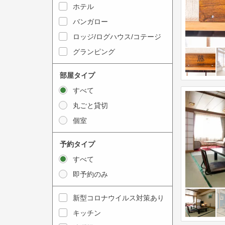
y
ホテル
i
t
n
バンガロー
o
t
ロッジ/ログハウス/コテージ
i
e
グランピング
n
r
t
a
部屋タイプ
e
c
すべて
r
t
丸ごと貸切
a
w
個室
c
i
t
t
予約タイプ
w
h
すべて
i
t
即予約のみ
t
h
h
e
新型コロナウイルス対策あり
t
c
キッチン
h
a