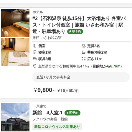
ホテル
#2【石和温泉 徒歩15分】大浴場あり 各室バ
ス・トイレ付個室｜旅館 いさわ和み宿｜駅
近・駐車場あり
即予約
旅館 いさわ和み宿
個室
定員
2
名
寝室
1
室
共用
浴室
2
室
寝具
2
組
広さ
11
㎡
山梨県
笛吹市
石和町川中島477-2
目的地から
6.7km
直近1か月の参考料金
9,800
¥
～
¥
16,660
/
泊
一戸建て
新館 4人室-1
即予約
フクロウの御宿 新館
新型コロナウイルス対策あり