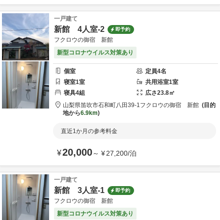
一戸建て
新館 4人室-2
即予約
フクロウの御宿 新館
新型コロナウイルス対策あり
個室
定員
4
名
寝室
1
室
共用
浴室
1
室
寝具
4
組
広さ
23.8
㎡
山梨県
笛吹市
石和町八田39-1
フクロウの御宿 新館
目的
地から
6.9km
直近1か月の参考料金
20,000
¥
～
¥
27,200
/
泊
一戸建て
新館 3人室-1
即予約
フクロウの御宿 新館
新型コロナウイルス対策あり