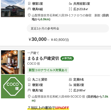
寝室
1
室
共用
浴室
1
室
寝具
6
組
広さ
23.8
㎡
山梨県
笛吹市
石和町八田39-1
フクロウの御宿 新館
目的
地から
6.9km
直近1か月の参考料金
30,000
¥
～
¥
40,800
/
泊
一戸建て
まるまる戶建貸切
即予約
COCO 宿
新型コロナウイルス対策あり
丸ごと貸切
定員
8
名
寝室
3
室
浴室
2
室
寝具
7
組
広さ
80
㎡
山梨県
笛吹市
石和町八田489-5
COCO 宿
目的地から
7.0k
m
７泊以上の連泊で
10
%OFF