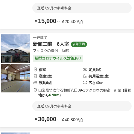
直近1か月の参考料金
15,000
¥
～
¥
20,400
/
泊
一戸建て
新館二階 6人室
即予約
フクロウの御宿 新館
新型コロナウイルス対策あり
個室
定員
6
名
寝室
1
室
共用
浴室
1
室
寝具
6
組
広さ
40
㎡
山梨県
笛吹市
石和町八田39-1
フクロウの御宿 新館
目的
地から
6.9km
直近1か月の参考料金
30,000
¥
～
¥
40,800
/
泊