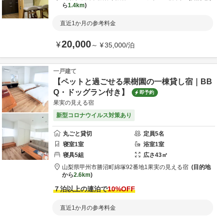
ら
1.4km
直近1か月の参考料金
20,000
¥
～
¥
35,000
/
泊
一戸建て
【ペットと過ごせる果樹園の一棟貸し宿｜BB
Q・ドッグラン付き】
即予約
果実の見える宿
新型コロナウイルス対策あり
丸ごと貸切
定員
5
名
寝室
1
室
浴室
1
室
寝具
5
組
広さ
43
㎡
山梨県
甲州市
勝沼町綿塚92番地1
果実の見える宿
目的地
から
2.6km
７泊以上の連泊で
10
%OFF
直近1か月の参考料金