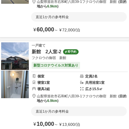
山梨県
笛吹市
石和町八田39-1
フクロウの御宿 新館
目的
地から
6.9km
直近1か月の参考料金
60,000
¥
～
¥
72,000
/
泊
一戸建て
新館 2人室-2
即予約
フクロウの御宿 新館
新型コロナウイルス対策あり
個室
定員
2
名
寝室
1
室
共用
浴室
1
室
寝具
2
組
広さ
15.5
㎡
山梨県
笛吹市
石和町八田39-1
フクロウの御宿 新館
目的
地から
6.9km
直近1か月の参考料金
10,000
¥
～
¥
13,600
/
泊