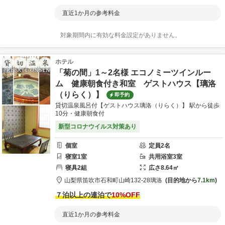
直近1か月の参考料金
対象期間内に有効な料金設定がありません。
ホテル
「菊の間」1～2名様 エコノミーツインルー
ム 健康朝食付き和室 ゲストハウス【璃洛
（りらく）】
即予約
貸切温泉風呂付【ゲストハウス璃洛（りらく）】 駅から徒歩
10分・健康朝食付
新型コロナウイルス対策あり
個室
定員
2
名
寝室
1
室
共用
浴室
3
室
寝具
2
組
広さ
8.64
㎡
山梨県
笛吹市
石和町山崎132-28
璃洛
目的地から
7.1km
７泊以上の連泊で
10
%OFF
直近1か月の参考料金