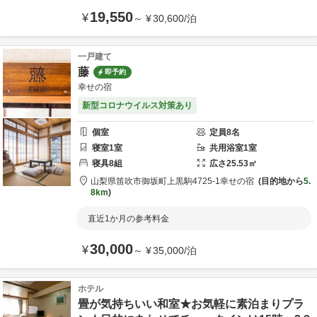
19,550
¥
～
¥
30,600
/
泊
一戸建て
藤
即予約
幸せの宿
新型コロナウイルス対策あり
個室
定員
8
名
寝室
1
室
共用
浴室
1
室
寝具
8
組
広さ
25.53
㎡
山梨県
笛吹市
御坂町上黒駒4725-1
幸せの宿
目的地から
5.
8km
直近1か月の参考料金
30,000
¥
～
¥
35,000
/
泊
ホテル
畳が気持ちいい和室★お気軽に素泊まりプラ