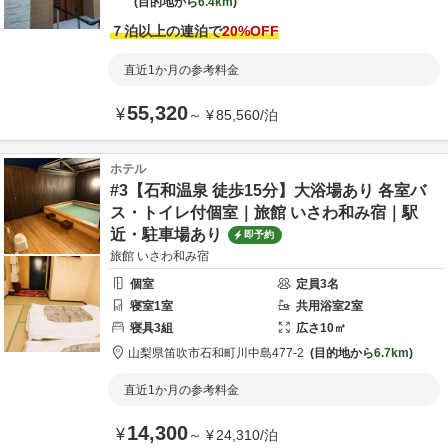
目的地から
6.4km
７泊以上の連泊で
20
%OFF
直近1か月の参考料金
55,320
¥
～
¥
85,560
/
泊
ホテル
#3【石和温泉 徒歩15分】大浴場あり 各室バ
ス・トイレ付個室｜旅館 いさわ和み宿｜駅
近・駐車場あり
即予約
旅館 いさわ和み宿
個室
定員
3
名
寝室
1
室
共用
浴室
2
室
寝具
3
組
広さ
10
㎡
山梨県
笛吹市
石和町川中島477-2
目的地から
6.7km
直近1か月の参考料金
14,300
¥
～
¥
24,310
/
泊