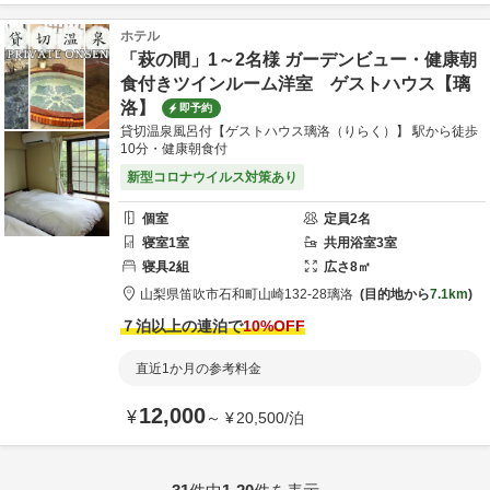
ホテル
「萩の間」1～2名様 ガーデンビュー・健康朝
食付きツインルーム洋室 ゲストハウス【璃
洛】
即予約
貸切温泉風呂付【ゲストハウス璃洛（りらく）】 駅から徒歩
10分・健康朝食付
新型コロナウイルス対策あり
個室
定員
2
名
寝室
1
室
共用
浴室
3
室
寝具
2
組
広さ
8
㎡
山梨県
笛吹市
石和町山崎132-28
璃洛
目的地から
7.1km
７泊以上の連泊で
10
%OFF
直近1か月の参考料金
12,000
¥
～
¥
20,500
/
泊