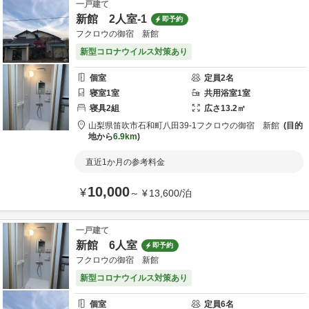
一戸建て
新館 2人室-1
即予約
フクロウの御宿 新館
新型コロナウイルス対策あり
個室
定員
2
名
寝室
1
室
共用
浴室
1
室
寝具
2
組
広さ
13.2
㎡
山梨県
笛吹市
石和町八田39-1
フクロウの御宿 新館
目的
地から
6.9km
直近1か月の参考料金
10,000
¥
～
¥
13,600
/
泊
一戸建て
新館 6人室
即予約
フクロウの御宿 新館
新型コロナウイルス対策あり
個室
定員
6
名