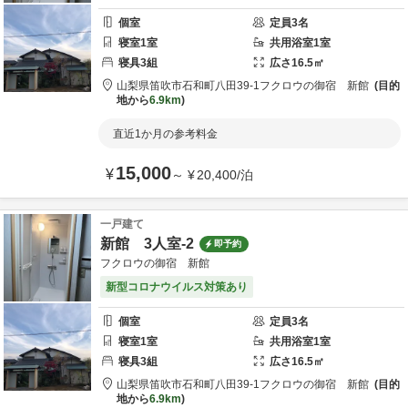
個室
定員
3
名
寝室
1
室
共用
浴室
1
室
寝具
3
組
広さ
16.5
㎡
山梨県
笛吹市
石和町八田39-1
フクロウの御宿 新館
目的
地から
6.9km
直近1か月の参考料金
15,000
¥
～
¥
20,400
/
泊
一戸建て
新館 3人室-2
即予約
フクロウの御宿 新館
新型コロナウイルス対策あり
個室
定員
3
名
寝室
1
室
共用
浴室
1
室
寝具
3
組
広さ
16.5
㎡
山梨県
笛吹市
石和町八田39-1
フクロウの御宿 新館
目的
地から
6.9km