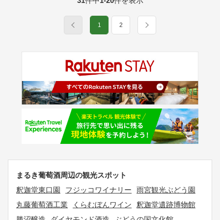
31
件中
1-20
件を表示
1
2
まるき葡萄酒周辺の観光スポット
釈迦堂東口園
フジッコワイナリー
雨宮観光ぶどう園
丸藤葡萄酒工業
くらむぼんワイン
釈迦堂遺跡博物館
勝沼醸造
ダイヤモンド酒造
ぶどうの国文化館