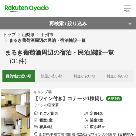
再検索 / 絞り込み
トップ
山梨県
甲州市
まるき葡萄酒周辺の民泊・宿泊施設一覧
まるき葡萄酒周辺
の
宿泊・民泊施設一覧
(
31
件)
目的地に
近い順
部屋が
広い順
料金が
安い順
料金が
高い順
キャンプ場
【ワイン付き】コテージ1棟貸し
即予約
ワインの宿東夢
丸ごと貸切
定員
4
名
寝室
1
室
浴室
1
室
寝具
4
組
広さ
45
㎡
山梨県
甲州市
勝沼町勝沼2562-2
ワインの宿東夢
目的地か