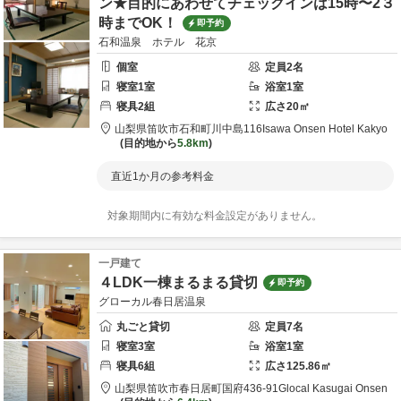
ン★目的にあわせてチェックインは15時〜2３
時までOK！
即予約
石和温泉 ホテル 花京
個室
定員
2
名
寝室
1
室
浴室
1
室
寝具
2
組
広さ
20
㎡
山梨県
笛吹市
石和町川中島116
Isawa Onsen Hotel Kakyo
目的地から
5.8km
直近1か月の参考料金
対象期間内に有効な料金設定がありません。
一戸建て
４LDK一棟まるまる貸切
即予約
グローカル春日居温泉
丸ごと貸切
定員
7
名
寝室
3
室
浴室
1
室
寝具
6
組
広さ
125.86
㎡
山梨県
笛吹市
春日居町国府436-91
Glocal Kasugai Onsen