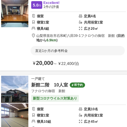
Excellent!
5.0
/5
1
件の評価
個室
定員
4
名
寝室
1
室
共用
浴室
1
室
寝具
4
組
広さ
20
㎡
山梨県
笛吹市
石和町八田39-1
フクロウの御宿 新館
目的
地から
6.9km
直近1か月の参考料金
20,000
¥
～
¥
22,400
/
泊
一戸建て
新館二階 10人室
即予約
フクロウの御宿 新館
新型コロナウイルス対策あり
個室
定員
10
名
寝室
1
室
共用
浴室
1
室
寝具
10
組
広さ
45
㎡