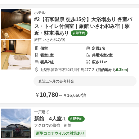
ホテル
#2【石和温泉 徒歩15分】大浴場あり 各室バ
ス・トイレ付個室｜旅館 いさわ和み宿｜駅
近・駐車場あり
即予約
旅館 いさわ和み宿
個室
定員
2
名
寝室
1
室
共用
浴室
2
室
寝具
2
組
広さ
11
㎡
山梨県
笛吹市
石和町川中島477-2
目的地から
6.3km
直近1か月の参考料金
10,780
¥
～
¥
16,660
/
泊
一戸建て
新館 4人室-1
即予約
フクロウの御宿 新館
新型コロナウイルス対策あり