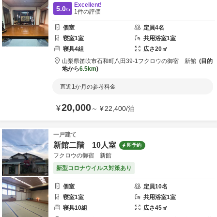
Excellent!
5.0
/5
1
件の評価
個室
定員
4
名
寝室
1
室
共用
浴室
1
室
寝具
4
組
広さ
20
㎡
山梨県
笛吹市
石和町八田39-1
フクロウの御宿 新館
目的
地から
6.5km
直近1か月の参考料金
20,000
¥
～
¥
22,400
/
泊
一戸建て
新館二階 10人室
即予約
フクロウの御宿 新館
新型コロナウイルス対策あり
個室
定員
10
名
寝室
1
室
共用
浴室
1
室
寝具
10
組
広さ
45
㎡