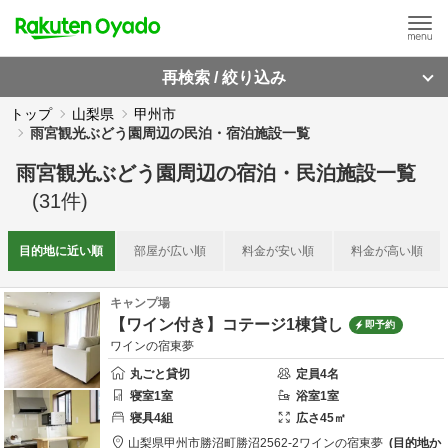
再検索 / 絞り込み
トップ
山梨県
甲州市
雨宮観光ぶどう園周辺の民泊・宿泊施設一覧
雨宮観光ぶどう園周辺
の
宿泊・民泊施設一覧
(
31
件)
目的地に
近い順
部屋が
広い順
料金が
安い順
料金が
高い順
キャンプ場
【ワイン付き】コテージ1棟貸し
即予約
ワインの宿東夢
丸ごと貸切
定員
4
名
寝室
1
室
浴室
1
室
寝具
4
組
広さ
45
㎡
山梨県
甲州市
勝沼町勝沼2562-2
ワインの宿東夢
目的地か