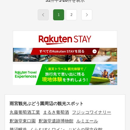
31
件中
1-20
件を表示
1
2
雨宮観光ぶどう園周辺の観光スポット
丸藤葡萄酒工業
まるき葡萄酒
フジッコワイナリー
釈迦堂東口園
釈迦堂遺跡博物館
ルミエール
勝沼醸造
くらむぼんワイン
ぶどうの国文化館