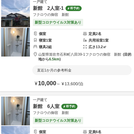
一戸建て
新館 2人室-1
即予約
フクロウの御宿 新館
新型コロナウイルス対策あり
個室
定員
2
名
寝室
1
室
共用
浴室
1
室
寝具
2
組
広さ
13.2
㎡
山梨県
笛吹市
石和町八田39-1
フクロウの御宿 新館
目的
地から
6.5km
直近1か月の参考料金
10,000
¥
～
¥
13,600
/
泊
一戸建て
新館 6人室
即予約
フクロウの御宿 新館
新型コロナウイルス対策あり
個室
定員
6
名