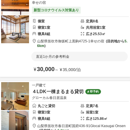
幸せの宿
新型コロナウイルス対策あり
個室
定員
8
名
寝室
1
室
共用
浴室
1
室
寝具
8
組
広さ
25.53
㎡
山梨県
笛吹市
御坂町上黒駒4725-1
幸せの宿
目的地から
5.
6km
直近1か月の参考料金
30,000
¥
～
¥
35,000
/
泊
一戸建て
４LDK一棟まるまる貸切
即予約
グローカル春日居温泉
丸ごと貸切
定員
7
名
寝室
3
室
浴室
1
室
寝具
6
組
広さ
125.86
㎡
山梨県
笛吹市
春日居町国府436-91
Glocal Kasugai Onsen