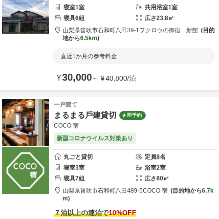
寝室
1
室
共用
浴室
1
室
寝具
6
組
広さ
23.8
㎡
山梨県
笛吹市
石和町八田39-1
フクロウの御宿 新館
目的
地から
6.5km
直近1か月の参考料金
30,000
¥
～
¥
40,800
/
泊
一戸建て
まるまる戶建貸切
即予約
COCO 宿
新型コロナウイルス対策あり
丸ごと貸切
定員
8
名
寝室
3
室
浴室
2
室
寝具
7
組
広さ
80
㎡
山梨県
笛吹市
石和町八田489-5
COCO 宿
目的地から
6.7k
m
７泊以上の連泊で
10
%OFF