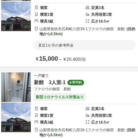
個室
定員
3
名
寝室
1
室
共用
浴室
1
室
寝具
3
組
広さ
16.5
㎡
山梨県
笛吹市
石和町八田39-1
フクロウの御宿 新館
目的
地から
6.5km
直近1か月の参考料金
15,000
¥
～
¥
20,400
/
泊
一戸建て
新館 3人室-1
即予約
フクロウの御宿 新館
新型コロナウイルス対策あり
個室
定員
3
名
寝室
1
室
共用
浴室
1
室
寝具
3
組
広さ
16.5
㎡
山梨県
笛吹市
石和町八田39-1
フクロウの御宿 新館
目的
地から
6.5km