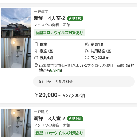
一戸建て
新館 4人室-2
即予約
フクロウの御宿 新館
新型コロナウイルス対策あり
個室
定員
4
名
寝室
1
室
共用
浴室
1
室
寝具
4
組
広さ
23.8
㎡
山梨県
笛吹市
石和町八田39-1
フクロウの御宿 新館
目的
地から
6.5km
直近1か月の参考料金
20,000
¥
～
¥
27,200
/
泊
一戸建て
新館 3人室-2
即予約
フクロウの御宿 新館
新型コロナウイルス対策あり