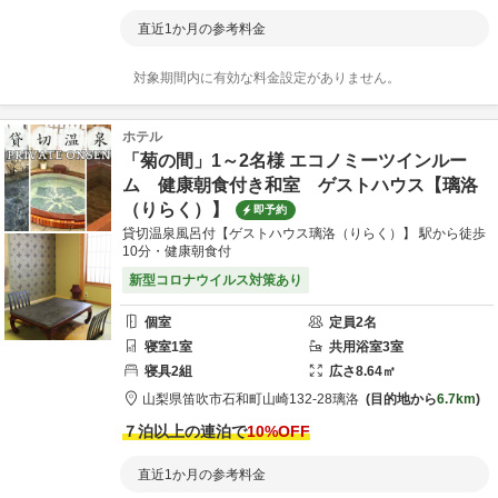
直近1か月の参考料金
対象期間内に有効な料金設定がありません。
ホテル
「菊の間」1～2名様 エコノミーツインルー
ム 健康朝食付き和室 ゲストハウス【璃洛
（りらく）】
即予約
貸切温泉風呂付【ゲストハウス璃洛（りらく）】 駅から徒歩
10分・健康朝食付
新型コロナウイルス対策あり
個室
定員
2
名
寝室
1
室
共用
浴室
3
室
寝具
2
組
広さ
8.64
㎡
山梨県
笛吹市
石和町山崎132-28
璃洛
目的地から
6.7km
７泊以上の連泊で
10
%OFF
直近1か月の参考料金