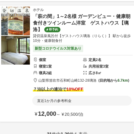
ホテル
「萩の間」1～2名様 ガーデンビュー・健康朝
食付きツインルーム洋室 ゲストハウス【璃
洛】
即予約
貸切温泉風呂付【ゲストハウス璃洛（りらく）】 駅から徒歩
10分・健康朝食付
新型コロナウイルス対策あり
個室
定員
2
名
寝室
1
室
共用
浴室
3
室
寝具
2
組
広さ
8
㎡
山梨県
笛吹市
石和町山崎132-28
璃洛
目的地から
6.7km
７泊以上の連泊で
10
%OFF
直近1か月の参考料金
12,000
¥
～
¥
20,500
/
泊