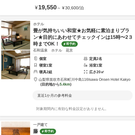
19,550
¥
～
¥
30,600
/
泊
ホテル
畳が気持ちいい和室★お気軽に素泊まりプラ
ン★目的にあわせてチェックインは15時〜2３
時までOK！
即予約
石和温泉 ホテル 花京
個室
定員
2
名
寝室
1
室
浴室
1
室
寝具
2
組
広さ
20
㎡
山梨県
笛吹市
石和町川中島116
Isawa Onsen Hotel Kakyo
目的地から
5.4km
直近1か月の参考料金
対象期間内に有効な料金設定がありません。
一戸建て
藤
即予約