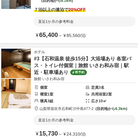
目的地から
6.1km
７泊以上の連泊で
20
%OFF
直近1か月の参考料金
65,400
¥
～
¥
85,560
/
泊
ホテル
#3【石和温泉 徒歩15分】大浴場あり 各室バ
ス・トイレ付個室｜旅館 いさわ和み宿｜駅
近・駐車場あり
即予約
旅館 いさわ和み宿
個室
定員
3
名
寝室
1
室
共用
浴室
2
室
寝具
3
組
広さ
10
㎡
山梨県
笛吹市
石和町川中島477-2
目的地から
6.3km
直近1か月の参考料金
15,730
¥
～
¥
24,310
/
泊