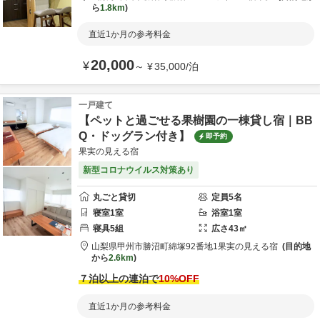
ら
1.8km
直近1か月の参考料金
20,000
¥
～
¥
35,000
/
泊
一戸建て
【ペットと過ごせる果樹園の一棟貸し宿｜BB
Q・ドッグラン付き】
即予約
果実の見える宿
新型コロナウイルス対策あり
丸ごと貸切
定員
5
名
寝室
1
室
浴室
1
室
寝具
5
組
広さ
43
㎡
山梨県
甲州市
勝沼町綿塚92番地1
果実の見える宿
目的地
から
2.6km
７泊以上の連泊で
10
%OFF
直近1か月の参考料金