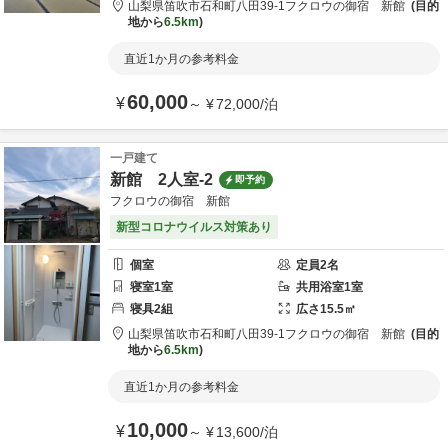
山梨県
笛吹市
石和町八田39-1
フクロウの御宿 新館
目的
地から
6.5km
直近1か月の参考料金
60,000
¥
～
¥
72,000
/
泊
一戸建て
新館 2人室-2
即予約
フクロウの御宿 新館
新型コロナウイルス対策あり
個室
定員
2
名
寝室
1
室
共用
浴室
1
室
寝具
2
組
広さ
15.5
㎡
山梨県
笛吹市
石和町八田39-1
フクロウの御宿 新館
目的
地から
6.5km
直近1か月の参考料金
10,000
¥
～
¥
13,600
/
泊