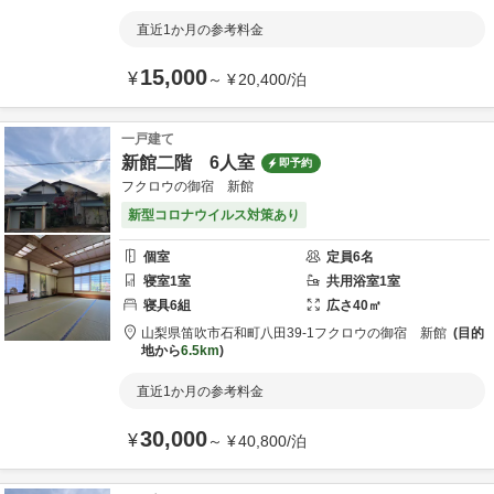
直近1か月の参考料金
15,000
¥
～
¥
20,400
/
泊
一戸建て
新館二階 6人室
即予約
フクロウの御宿 新館
新型コロナウイルス対策あり
個室
定員
6
名
寝室
1
室
共用
浴室
1
室
寝具
6
組
広さ
40
㎡
山梨県
笛吹市
石和町八田39-1
フクロウの御宿 新館
目的
地から
6.5km
直近1か月の参考料金
30,000
¥
～
¥
40,800
/
泊