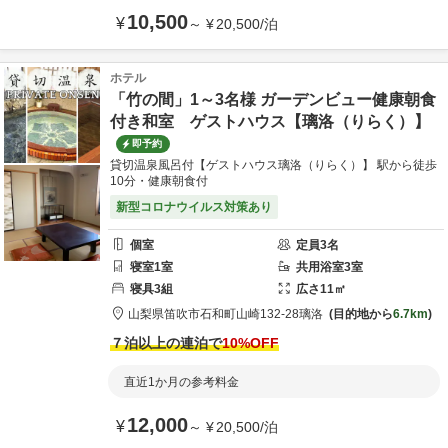
10,500
¥
～
¥
20,500
/
泊
ホテル
「竹の間」1～3名様 ガーデンビュー健康朝食
付き和室 ゲストハウス【璃洛（りらく）】
即予約
貸切温泉風呂付【ゲストハウス璃洛（りらく）】 駅から徒歩
10分・健康朝食付
新型コロナウイルス対策あり
個室
定員
3
名
寝室
1
室
共用
浴室
3
室
寝具
3
組
広さ
11
㎡
山梨県
笛吹市
石和町山崎132-28
璃洛
目的地から
6.7km
７泊以上の連泊で
10
%OFF
直近1か月の参考料金
12,000
¥
～
¥
20,500
/
泊